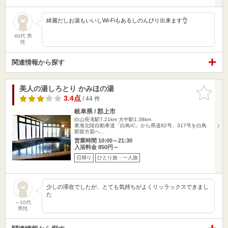
綺麗だしお湯もいいしWi-Fiもあるしのんびり出来ます👌
40代 男
性
関連情報から探す
美人の湯しろとり かみほの湯
お気に入
りに追加
3.4点
/ 44 件
岐阜県 / 郡上市
白山長滝駅7.21km
大中駅1.38km
東海北陸自動車道「白鳥IC」から県道82号、317号を白鳥
那留方面へ…
営業時間 10:00～21:30
入浴料金 850円～
日帰り
ひとり旅・一人旅
少しの滞在でしたが、とても気持ちがよくリッラックスできまし
た
～10代
男性