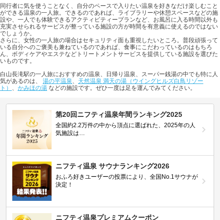
同行者に気を使うことなく、自分のペースで入りたい温泉を好きなだけ楽しむこと
ができる温泉の一人旅。できるのであれば、ライブラリーや休憩スペースなどの施
設や、一人でも体験できるアクティビティープランなど、お風呂に入る時間以外も
充実させられるサービスが整っている施設の方が時間を有意義に使えるのではない
でしょうか。
さらに、女性の一人旅の場合はセキュリティ面も重視したいところ。普段頑張って
いる自分へのご褒美も兼ねているのであれば、食事にこだわっているのはもちろ
ん、ボディケアやエステなどトリートメントサービスを提供している施設を選びた
いものです。
白山長滝駅の一人旅におすすめの温泉、日帰り温泉、スーパー銭湯の中でも特に人
気があるのは、
湯の平温泉
、
天然温泉 満天の湯（ウイングヒルズ白鳥リゾー
ト）
、
かみほの湯
などの施設です。ぜひ一度は足を運んでみてください。
第20回ニフティ温泉年間ランキング2025
全国約2.2万件の中から頂点に選ばれた、2025年の人
気施設は…
ニフティ温泉 サウナランキング2026
おふろ好きユーザーの投票により、全国No.1サウナが
決定！
ニフティ温泉プレミアムクーポン