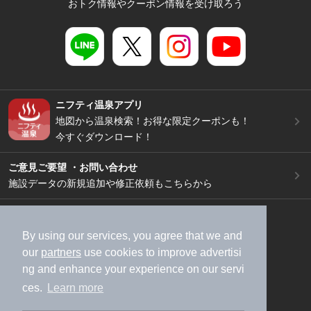
おトク情報やクーポン情報を受け取ろう
ニフティ温泉アプリ
地図から温泉検索！お得な限定クーポンも！
今すぐダウンロード！
ご意見ご要望 ・お問い合わせ
施設データの新規追加や修正依頼もこちらから
スマートフォン
/
PC
加盟店募集（資料請求）
広告出稿のご案内
By using our services, you agree that we and
our
partners
use cookies to improve advertisi
利用規約
ライフスタイルMEMBERS+規約
ng and enhance your experience on our servi
特定商取引法に基づく表記
ヘルプ
採用情報
ces.
Learn more
運営会社
個人情報保護ポリシー