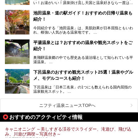
い！お湯がいい！源泉掛け流し天国と温泉好きなら一度は行
ょう！
きたいと思う岐阜県の奥飛騨温泉郷。
───
池田温泉・道の駅ガイド！おすすめの日帰り温泉も
「平湯温泉」「福地温泉」「新平湯温泉」「栃尾温泉」「新
提供元：岐阜県【PR】
紹介！
穂高温泉」と5つの温泉地を総称して奥飛騨温泉郷と呼びま
この記事は岐阜県のPR記事です。
すが、この中でも気軽に日帰りで楽しめる開放感抜群の露天
今回紹介する「池田温泉」は、美肌効果が日本屈指ともいわ
風呂を5ヶ所ご紹介したいと思います。いずれも素晴らしい
れ、根強い人気がある温泉地です。
温泉ですよ！
岐阜県にあり、名古屋からは日帰りで、東京や大阪からなら
温泉旅として利用することができます。
平湯温泉とは？おすすめの温泉や観光スポットをご
紹介！
池田温泉には道の駅があるなど、温泉、観光、買い物と、さ
まざまな楽しみ方が可能です。
奥飛騨温泉郷の中でも歴史ある湯治場として知られている平
そんな池田温泉の魅力を詳しく紹介していきます！
湯温泉。
岐阜県と長野県を結ぶ安房トンネルの開通以来、東京方面か
らの利用客も増え、ますます賑わいを見せています。そこで
下呂温泉のおすすめ観光スポット25選！温泉やグル
今回は、平湯温泉の観光スポットとおすすめの温泉施設を紹
メ、モデルコースも紹介！
介します。気になる温泉をぜひチェックしてみてください。
下呂温泉は「日本三名泉」の1つにも数えられる国内屈指の
温泉観光スポット。
訪れる際には美肌で知られるお湯とあわせて、当地ならでは
のグルメを楽しんだり、周辺にある名所にも足を伸ばしたり
したいもの。
ニフティ温泉ニュースTOPへ
本記事では、下呂温泉エリアにあるおすすめの観光スポット
おすすめのアクティビティ情報
をご紹介するとともに散策する際のモデルコースもご提案。
下呂温泉観光をたっぷりとガイドします！
キャニオニング ～美しすぎる渓谷でスライダー、滝遊び、飛び込
み、川遊び満喫～写真付き～