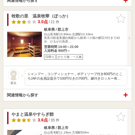
関連情報から探す
牧歌の里 温泉牧華（ぼっか）
お気に入
りに追加
3.0点
/ 21 件
岐阜県 / 郡上市
白山長滝駅10.86km
北濃駅10.33km
長良川鉄道美濃白鳥駅から岐阜バス桜の郷荘川行きで40
分、ひるがの高原…
営業時間 14:00～21:00
入浴料金 900円～
日帰り
ひとり旅・一人旅
シャンプー，コンディショナー，ボディソープ付き800円のとこ
ろJAFの会員証提示で100円引きの700円。鍵付きロッカー有…
匿名
関連情報から探す
やまと温泉やすらぎ館
お気に入
りに追加
3.6点
/ 35 件
岐阜県 / 郡上市
白山長滝駅11.18km
万場駅808m