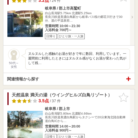
3.2点
/ 24 件
岐阜県 / 郡上市高鷲町
白山長滝駅5.75km
北濃駅5.25km
長良川鉄道美濃白鳥駅から岐阜バス桜の郷荘川行きで30
分、湯の平温泉前…
営業時間 10:00～21:30
入浴料金 700円～
日帰り
ひとり旅・一人旅
ヌルヌルした感触のお湯が好きで年に数回、利用しています。一
週間前に利用したときにはヌルヌル感がなくお湯が変わった気が
して残…
50代～
女性
関連情報から探す
天然温泉 満天の湯（ウイングヒルズ白鳥リゾート）
お気に入
りに追加
3.5点
/ 37 件
岐阜県 / 郡上市
白山長滝駅5.80km
北濃駅4.66km
長良川鉄道美濃白鳥駅からタクシーで20分東海北陸自動車
道白鳥ICから…
営業時間 14:00～20:00
入浴料金 900円～
日帰り
ひとり旅・一人旅