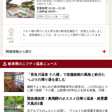
長良川鉄道郡上大和駅から徒歩15分東海北陸自動車道ぎふ
大和ICから県…
営業時間 10:00～21:30
入浴料金 850円～
日帰り
ひとり旅・一人旅
スキー場の帰りに立ち寄る道の駅併設施設で、何度も入浴しまし
た。 温泉施設としては、ゆったりとした館内で気に入ってます。
…
50代～
女性
関連情報から探す
岐阜県のニフティ温泉ニュース
「長良川温泉 十八楼」で老舗旅館の風格と鉄分た
っぷりの濁り湯を楽しむ
鵜飼でよく知られた岐阜県岐阜市の長良川。この川のほとり
に建つ旅館「十八楼」は創業160年以上を誇る老舗。川側の
客室からは長良川を一望、温泉はインパクトのある赤褐色の
濁り湯で、地産地消にこだわった食事も定評があります。
開放感抜群！奥飛騨のオススメ日帰り温泉・絶景露
天風呂5選
そして大浴場は日帰り入浴もできるんですよ。泊まりでも日
帰りでも楽しめる「十八楼」を、周辺の川原町の町並みや、
北アルプスのふもとに位置し、ワイルドな絶景露天風呂が多
岐阜の手仕事に触れる旅とともに楽しんでみてはいかがでし