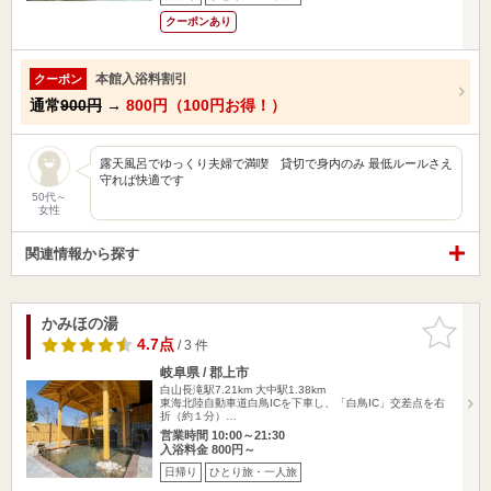
クーポンあり
本館入浴料割引
クーポン
通常
900円
→
800円（100円お得！）
露天風呂でゆっくり夫婦で満喫 貸切で身内のみ 最低ルールさえ
守れば快適です
50代～
女性
関連情報から探す
かみほの湯
お気に入
りに追加
4.7点
/ 3 件
岐阜県 / 郡上市
白山長滝駅7.21km
大中駅1.38km
東海北陸自動車道白鳥ICを下車し、「白鳥IC」交差点を右
折（約１分）…
営業時間 10:00～21:30
入浴料金 800円～
日帰り
ひとり旅・一人旅