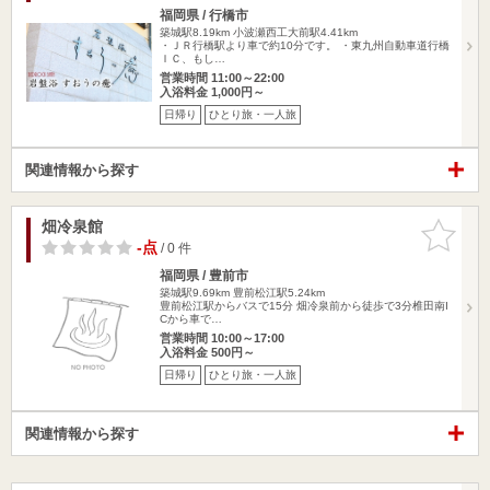
福岡県 / 行橋市
築城駅8.19km
小波瀬西工大前駅4.41km
・ＪＲ行橋駅より車で約10分です。 ・東九州自動車道行橋
ＩＣ、もし…
営業時間 11:00～22:00
入浴料金 1,000円～
日帰り
ひとり旅・一人旅
関連情報から探す
畑冷泉館
お気に入
りに追加
-点
/ 0 件
福岡県 / 豊前市
築城駅9.69km
豊前松江駅5.24km
豊前松江駅からバスで15分 畑冷泉前から徒歩で3分椎田南I
Cから車で…
営業時間 10:00～17:00
入浴料金 500円～
日帰り
ひとり旅・一人旅
関連情報から探す