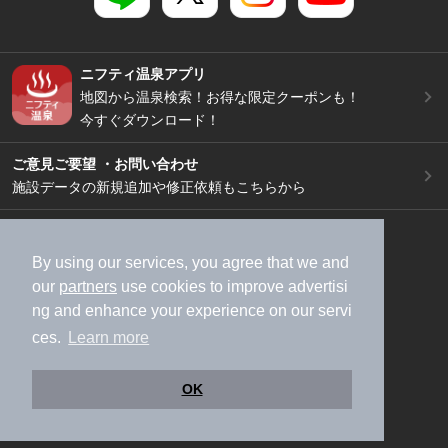
ニフティ温泉アプリ
地図から温泉検索！お得な限定クーポンも！
今すぐダウンロード！
ご意見ご要望 ・お問い合わせ
施設データの新規追加や修正依頼もこちらから
スマートフォン
/
PC
加盟店募集（資料請求）
広告出稿のご案内
By using our services, you agree that we and
our
partners
use cookies to improve advertisi
利用規約
ライフスタイルMEMBERS+規約
ng and enhance your experience on our servi
特定商取引法に基づく表記
ヘルプ
採用情報
ces.
Learn more
運営会社
個人情報保護ポリシー
©NIFTY Lifestyle Co., Ltd.
OK