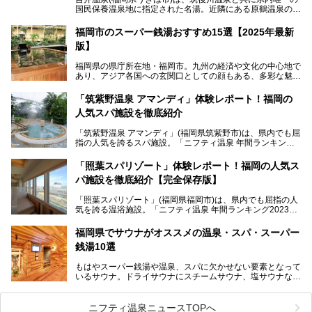
国民保養温泉地に指定された名湯。近隣にある原鶴温泉の観
光地風情と異なり、長閑な田園地帯に佇む小さな温泉地で
す。
福岡市のスーパー銭湯おすすめ15選【2025年最新
版】
「ふだん着の温泉 鶴は千年」は、吉井温泉にある日帰り入
浴施設。源泉100％かけ流しの極上美肌湯を楽しめ、近隣の
福岡県の県庁所在地・福岡市。九州の経済や文化の中心地で
住民や温泉ファンに愛され続けています。今回は筆者自ら日
あり、アジア各国への玄関口としての顔もある、多彩な魅力
帰り入浴し、自慢の温泉を中心に詳細レビューします！
をもつ大都市です。
「筑紫野温泉 アマンディ」体験レポート！福岡の
そんな福岡市は、スーパー銭湯も多種多彩。玄界灘を眺めら
人気スパ施設を徹底紹介
れるリゾート気分満点のスーパー銭湯から、繁華街近くのレ
トロな銭湯、泉質自慢の天然温泉まで、福岡市で行ってみた
「筑紫野温泉 アマンディ」(福岡県筑紫野市)は、県内でも屈
いスーパー銭湯を一挙ご紹介します。
指の人気を誇るスパ施設。「ニフティ温泉 年間ランキング2
022」では、福岡県岩盤浴部門第１位を獲得。いつも多くの
入浴客で賑わっています。
「照葉スパリゾート」体験レポート！福岡の人気ス
パ施設を徹底紹介【完全保存版】
そこで今回は、ニフティ温泉ライターである筆者が現地訪
問。週替わりで男女入替制の温泉・サウナや岩盤浴・VIPル
「照葉スパリゾート」(福岡県福岡市)は、県内でも屈指の人
ーム・併設するレストランを体験し、それらの全貌を徹底紹
気を誇る温浴施設。「ニフティ温泉 年間ランキング2023」
介します！
では福岡県総合第３位を獲得し、平日・土日を問わず多くの
常連客で賑わっています。
福岡県でサウナがオススメの温泉・スパ・スーパー
銭湯10選
そこで今回は、ニフティ温泉ライターである筆者が現地体
験。超人気の岩盤房(岩盤浴)をはじめ、スパ＆サウナ・アミ
もはやスーパー銭湯や温泉、スパに欠かせない要素となって
ューズメント・宿泊施設・グルメ・その他施設まで、多彩な
いるサウナ。ドライサウナにスチームサウナ、塩サウナな
る全貌と魅力を徹底紹介します！
ど、いくつか異なるタイプが楽しめたり、水風呂や外気浴ス
ペース、ロウリュウなど、心ゆくまで楽しむためのサービス
が充実した施設も多くみられます。
ニフティ温泉ニュースTOPへ