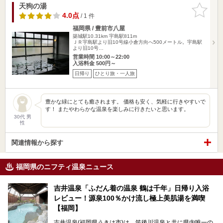
天狗の湯
お気に入
りに追加
4.0点
/ 1 件
福岡県 / 豊前市八屋
築城駅10.31km
宇島駅811m
ＪＲ宇島駅より旧10号線小倉方向へ500メートル。宇島駅
より旧10号…
営業時間 10:00～22:00
入浴料金 500円～
日帰り
ひとり旅・一人旅
豊かな緑にとても癒されます。 価格も安く、気軽に行きやすいで
す！ またやわらかな温泉を楽しみに行きたいと思います。
30代 男
性
関連情報から探す
福岡県のニフティ温泉ニュース
吉井温泉「ふだん着の温泉 鶴は千年」日帰り入浴
レビュー！源泉100％かけ流し極上美肌湯を満喫
【福岡】
吉井温泉(福岡県うきは市)は、筑後川温泉と共に県内唯一の