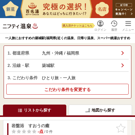
購入済チケットはこちら
ログイン
履歴
メニュー
一人旅におすすめの築城駅(福岡県)近くの温泉、日帰り温泉、スーパー銭湯おすすめ
1. 都道府県
九州・沖縄 / 福岡県
2. 沿線・駅
築城駅
3. こだわり条件
ひとり旅・一人旅
こだわり条件を変更する
リストから探す
地図から探す
岩盤浴 すおうの癒
お気に入
りに追加
-点
/ 0 件