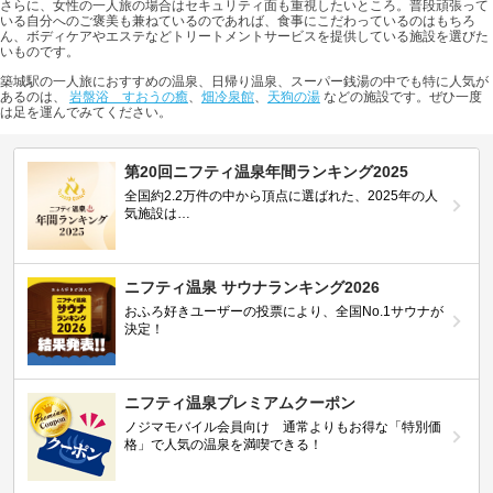
さらに、女性の一人旅の場合はセキュリティ面も重視したいところ。普段頑張って
いる自分へのご褒美も兼ねているのであれば、食事にこだわっているのはもちろ
ん、ボディケアやエステなどトリートメントサービスを提供している施設を選びた
いものです。
築城駅の一人旅におすすめの温泉、日帰り温泉、スーパー銭湯の中でも特に人気が
あるのは、
岩盤浴 すおうの癒
、
畑冷泉館
、
天狗の湯
などの施設です。ぜひ一度
は足を運んでみてください。
第20回ニフティ温泉年間ランキング2025
全国約2.2万件の中から頂点に選ばれた、2025年の人
気施設は…
ニフティ温泉 サウナランキング2026
おふろ好きユーザーの投票により、全国No.1サウナが
決定！
ニフティ温泉プレミアムクーポン
ノジマモバイル会員向け 通常よりもお得な「特別価
格」で人気の温泉を満喫できる！