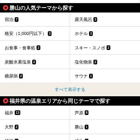
勝山の人気テーマから探す
宿泊
露天風呂
7
3
格安（1,000円以下）
ホテル
3
3
お食事・食事処
スキー・スノボ
2
2
炭酸水素塩泉
塩化物泉
2
2
糖尿病
サウナ
2
1
すべて表示する
福井県の温泉エリアから同じテーマで探す
福井
芦原
13
8
大野
勝山
2
1