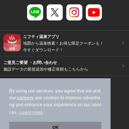
ニフティ温泉アプリ
地図から温泉検索！お得な限定クーポンも！
今すぐダウンロード！
ご意見ご要望 ・お問い合わせ
施設データの新規追加や修正依頼もこちらから
スマートフォン
/
PC
加盟店募集（資料請求）
広告出稿のご案内
By using our services, you agree that we and
our
partners
use cookies to improve advertisi
利用規約
ライフスタイルMEMBERS+規約
ng and enhance your experience on our servi
特定商取引法に基づく表記
ヘルプ
採用情報
ces.
Learn more
運営会社
個人情報保護ポリシー
©NIFTY Lifestyle Co., Ltd.
OK