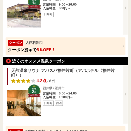
営業時間 9:00～26:00
入浴料金 530円～
日帰り
入館料割引
クーポン
クーポン提示で
5％OFF！
近くのオススメ温泉クーポン
天然温泉サウナ アパスパ福井片町（アパホテル〈福井片
町〉）
4.2点
/ 6 件
福井県 / 福井市
営業時間 6:00～24:00
入浴料金 1,200円～
日帰り
宿泊