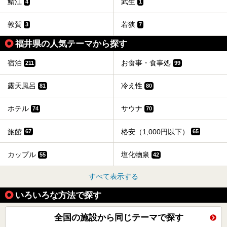
鯖江
武生
4
1
敦賀
若狭
3
7
福井県の人気テーマから探す
宿泊
お食事・食事処
211
99
露天風呂
冷え性
81
80
ホテル
サウナ
74
70
旅館
格安（1,000円以下）
67
65
カップル
塩化物泉
55
42
すべて表示する
いろいろな方法で探す
全国の施設から同じテーマで探す