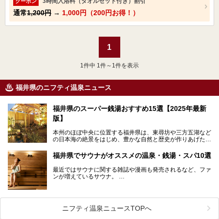
3時間入浴料（タオルセット付き）割引
クーポン
通常
1,200円
→
1,000円（200円お得！）
1
1
件中 1件～1件を表示
福井県のニフティ温泉ニュース
福井県のスーパー銭湯おすすめ15選【2025年最新
版】
本州のほぼ中央に位置する福井県は、東尋坊や三方五湖など
の日本海の絶景をはじめ、豊かな自然と歴史が作りあげた見
どころがたくさんあります。越前がにや若狭ぐじに代表され
る海産物、越前そば、ソースかつ丼などのグルメも人気で
福井県でサウナがオススメの温泉・銭湯・スパ10選
す。
2024年春の北陸新幹線の延伸により、関西地方のみならず
最近ではサウナに関する雑誌や漫画も発売されるなど、ファ
首都圏からもアクセスしやすくなりました。今回は、そんな
ンが増えているサウナ。
福井県でおすすめのスーパー銭湯をご紹介します。
しかしサウナは一口にサウナと言っても、ドライサウナ、ス
チームサウナ、塩サウナなどが存在し、施設によって様々な
こだわりを持つ施設も増えています。
ニフティ温泉ニュースTOPへ
今回はそんな今話題のサウナが楽しめる、福井県内にあるオ