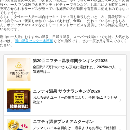
ができる温泉の一人旅。できるのであれば、ライブラリーや休憩スペースなどの施
設や、一人でも体験できるアクティビティープランなど、お風呂に入る時間以外も
充実させられるサービスが整っている施設の方が時間を有意義に使えるのではない
でしょうか。
さらに、女性の一人旅の場合はセキュリティ面も重視したいところ。普段頑張って
いる自分へのご褒美も兼ねているのであれば、食事にこだわっているのはもちろ
ん、ボディケアやエステなどトリートメントサービスを提供している施設を選びた
いものです。
勝山の一人旅におすすめの温泉、日帰り温泉、スーパー銭湯の中でも特に人気があ
るのは、
勝山温泉センター水芭蕉
などの施設です。ぜひ一度は足を運んでみてく
ださい。
第20回ニフティ温泉年間ランキング2025
全国約2.2万件の中から頂点に選ばれた、2025年の人
気施設は…
ニフティ温泉 サウナランキング2026
おふろ好きユーザーの投票により、全国No.1サウナが
決定！
ニフティ温泉プレミアムクーポン
ノジマモバイル会員向け 通常よりもお得な「特別価