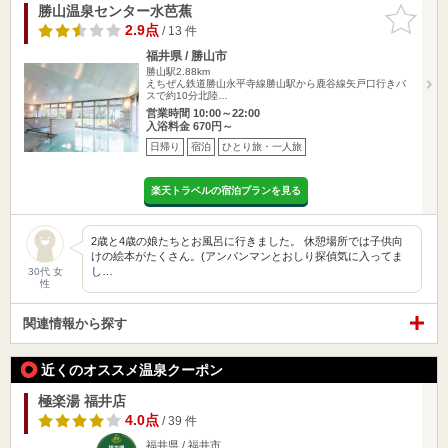
勝山温泉センター水芭蕉
お気に入
りに追加
2.9点
/ 13 件
福井県 / 勝山市
勝山駅2.88km
えちぜん鉄道勝山永平寺線勝山駅から鹿谷線矢戸口行きバ
スで約10分北陸…
営業時間 10:00～22:00
入浴料金 670円～
日帰り
宿泊
ひとり旅・一人旅
楽天トラベルの宿泊プランを見る
2歳と4歳の娘たちとお風呂に行きました。 休憩場所では子供向
けの絵本がたくさん。(アンパンマンとおしり探偵気に入ってま
し…
30代 女
性
関連情報から探す
近くのオススメ温泉クーポン
極楽湯 福井店
4.0点
/ 39 件
福井県 / 福井市