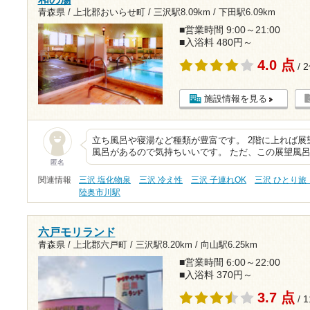
青森県 / 上北郡おいらせ町 /
三沢駅8.09km
/
下田駅6.09km
■営業時間 9:00～21:00
■入浴料 480円～
4.0 点
/ 
施設情報を見る
立ち風呂や寝湯など種類が豊富です。 2階に上れば
風呂があるので気持ちいいです。 ただ、この展望風
匿名
関連情報
三沢 塩化物泉
三沢 冷え性
三沢 子連れOK
三沢 ひとり旅
陸奥市川駅
六戸モリランド
青森県 / 上北郡六戸町 /
三沢駅8.20km
/
向山駅6.25km
■営業時間 6:00～22:00
■入浴料 370円～
3.7 点
/ 