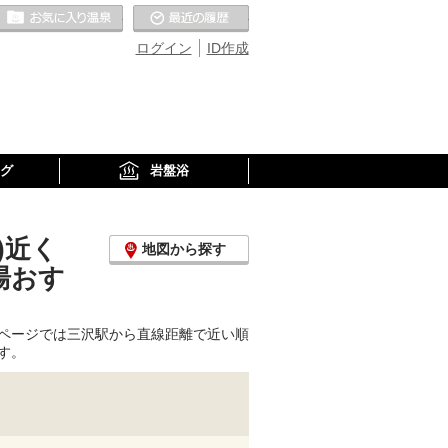
お気に入りの温泉
最近の履歴
ログイン
ID作成
グ
岩盤浴
)近く
地図から探す
湯おす
ページでは三沢駅から直線距離で近い順
す。