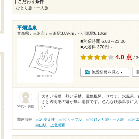
こだわり条件
ひとり旅・一人旅
平畑温泉
青森県 / 三沢市 /
三沢駅3.09km
/
小川原駅6.18km
■営業時間 6:00～23:00
■入浴料 370円～
4.0 点
/ 
施設情報を見る
大きい浴槽、熱い浴槽、電気風呂、サウナ、水風呂、
さと透明感の癖が無い湯質です。色んな銭湯温泉に入
50代～ 男性
い…
関連情報
三沢 冷え性
三沢 カップル
三沢 ひとり旅・一人旅
三沢 
向山駅
上北町駅