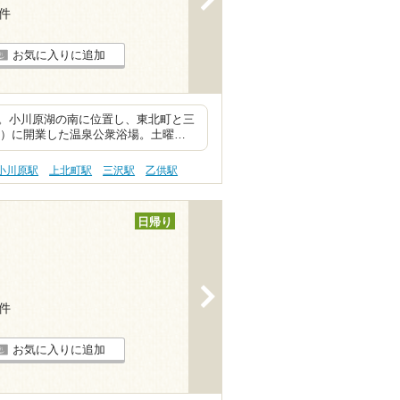
7件
お気に入りに追加
。小川原湖の南に位置し、東北町と三
0年）に開業した温泉公衆浴場。土曜…
小川原駅
上北町駅
三沢駅
乙供駅
日帰り
>
3件
お気に入りに追加