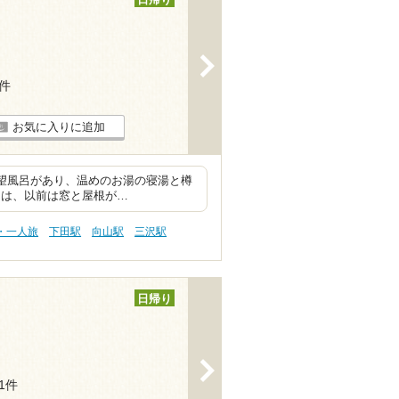
>
2件
お気に入りに追加
展望風呂があり、温めのお湯の寝湯と樽
呂は、以前は窓と屋根が…
・一人旅
下田駅
向山駅
三沢駅
日帰り
>
11件