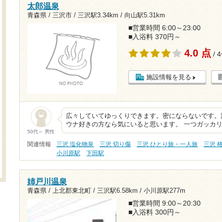
太郎温泉
青森県 / 三沢市 /
三沢駅3.34km
/
向山駅5.31km
■営業時間 6:00～23:00
■入浴料 370円～
4.0 点
/ 
施設情報を見る
広々していてゆっくりできます。密にならないです。
ウナ好きの方なら気にいると思います。 一つガッカリな
50代～ 男性
関連情報
三沢 塩化物泉
三沢 切り傷
三沢 ひとり旅・一人旅
三沢 
小川原駅
下田駅
姉戸川温泉
青森県 / 上北郡東北町 /
三沢駅6.58km
/
小川原駅277m
■営業時間 9:00～20:30
■入浴料 300円～