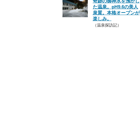
奇跡の御神水を沸かし
た温泉。pH9.6の美人
泉質。本格オープンが
楽しみ。
（温泉探訪記）