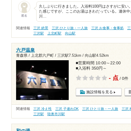
久しぶりに行きました。入浴料100円はさすがに安い
た感じですが、ここのお湯はきわだっている。連休中
匿名
川…
関連情報
三沢 絶景
三沢 ひとり旅・一人旅
三沢 お食事・食事処
三
三沢駅
上北町駅
向山駅
六戸温泉
青森県 / 上北郡六戸町 /
三沢駅7.51km
/
向山駅4.52km
■営業時間 10:00～22:00
■入浴料 350円～
- 点
/ 0件
施設情報を見る
関連情報
三沢 冷え性
三沢 子連れOK
三沢 ひとり旅・一人旅
三沢 
三沢駅
陸奥市川駅
和の湯