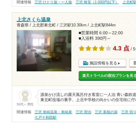
関連情報
三沢 ひとり旅・一人旅
三沢 格安（1,000円以下）
上北町
上北さくら温泉
青森県 / 上北郡東北町 /
三沢駅10.30km
/
上北町駅844m
■営業時間 6:00～22:00
■入浴料 390円～
4.3 点
/ 
施設情報を見る
楽天トラベルの宿泊プランを見
源泉かけ流しの露天風呂付き客室に一人泊 青い森鉄道
東北町役場の裏手、上北中学校の向かいの住宅街に佇
50代～ 男性
関連情報
三沢 単純温泉・単純泉
三沢 宿泊
三沢 美肌の湯
三沢 切
七戸十和田駅