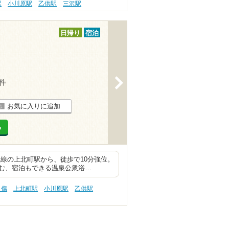
駅
小川原駅
乙供駅
三沢駅
日帰り
宿泊
>
5件
お気に入りに追加
る
線の上北町駅から、徒歩で10分強位。
む、宿泊もできる温泉公衆浴…
り傷
上北町駅
小川原駅
乙供駅