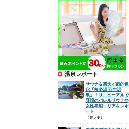
温泉レポート
サウナ＆露天が劇的進
化「極楽湯 羽生温
泉」！リニューアルで
登場のバレルサウナや
女性専用エリアをレポ
ート
（突レポ）