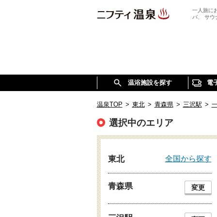
一人旅に
パ、 サ
温浴施設を探す
電
温泉TOP
>
東北
>
青森県
>
三沢駅
>
選択中のエリア
全国から探す
東北
青森県
変更