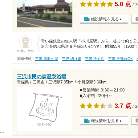
5.0 点
/ 
施設情報を見る
青い森鉄道の無人駅「小川原駅」から、徒歩で約１分
沢市を結ぶ県道８号線沿いに佇む、昭和55年（198
50代～ 男性
関連情報
三沢 美肌の湯
三沢 切り傷
三沢 冷え性
三沢 子連れOK
三沢市民の森温泉浴場
青森県 / 三沢市 /
三沢駅7.05km
/
小川原駅5.66km
■営業時間 9:30～21:00
■入浴料 220円～
3.7 点
/ 
施設情報を見る