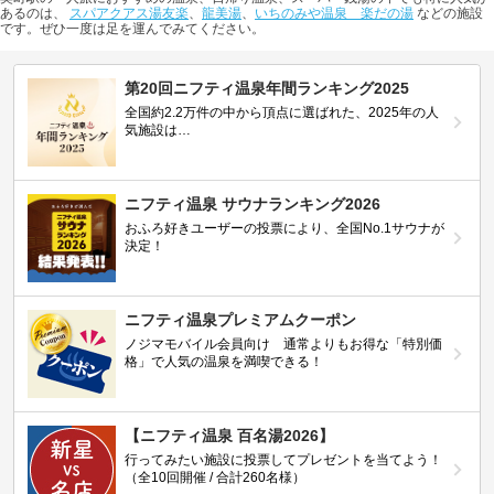
あるのは、
スパアクアス湯友楽
、
龍美湯
、
いちのみや温泉 楽だの湯
などの施設
です。ぜひ一度は足を運んでみてください。
第20回ニフティ温泉年間ランキング2025
全国約2.2万件の中から頂点に選ばれた、2025年の人
気施設は…
ニフティ温泉 サウナランキング2026
おふろ好きユーザーの投票により、全国No.1サウナが
決定！
ニフティ温泉プレミアムクーポン
ノジマモバイル会員向け 通常よりもお得な「特別価
格」で人気の温泉を満喫できる！
【ニフティ温泉 百名湯2026】
行ってみたい施設に投票してプレゼントを当てよう！
（全10回開催 / 合計260名様）