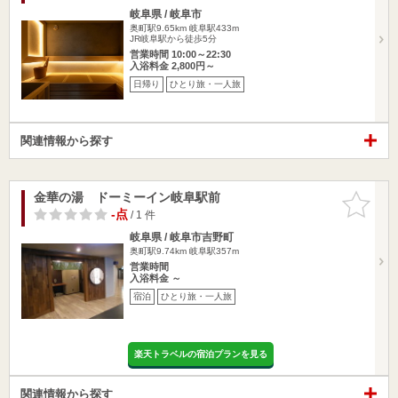
岐阜県 / 岐阜市
奥町駅9.65km
岐阜駅433m
JR岐阜駅から徒歩5分
営業時間 10:00～22:30
入浴料金 2,800円～
日帰り
ひとり旅・一人旅
関連情報から探す
金華の湯 ドーミーイン岐阜駅前
お気に入
りに追加
-点
/ 1 件
岐阜県 / 岐阜市吉野町
奥町駅9.74km
岐阜駅357m
営業時間
入浴料金 ～
宿泊
ひとり旅・一人旅
楽天トラベルの宿泊プランを見る
関連情報から探す