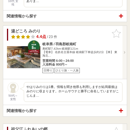
ありま…
10代 女
性
関連情報から探す
湯どころ みのり
お気に入
りに追加
4.4点
/ 23 件
岐阜県 / 羽島郡岐南町
奥町駅7.42km
岐南駅121m
【電車】 名鉄名古屋本線 岐南駅下車徒歩約2分 【車】 東
海北…
営業時間 6:00～24:00
入浴料金 800円～
日帰り
ひとり旅・一人旅
やはりみのりは1番。情報を聞き他県も利用しますが結局最後は
みのりに収まります。ホームサウナと勝手に命名していますがこ
じんま…
50代～
女性
関連情報から探す
祖父江ふれあいの郷
お気に入