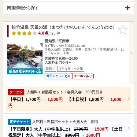
関連情報から探す
松竹温泉 天風の湯（まつたけおんせん てんぷうのゆ）
お気に入
りに追加
4.0点
/ 25 件
愛知県 / 江南市
奥町駅9.07km
江南駅1.57km
名鉄犬山線「江南駅」下車、名鉄バス「江南団地行き」に
て「緑ヶ丘」下車…
営業時間 6:00～24:00
入浴料金 750円～
日帰り
ひとり旅・一人旅
電子チケットあり
クーポンあり
入館料＋岩盤浴セット＋会員入会 200円引き
クーポン
【平日】
1,700円
→
1,500円
【土日祝】
1,800円
→
1,600
円
入館料＋岩盤浴セット＋会員入会 割引
電子チケット
【平日限定】大人（中学生以上）
1700円
→
1500円
【土日
祝限定】大人（中学生以上）
1800円
→
1600円