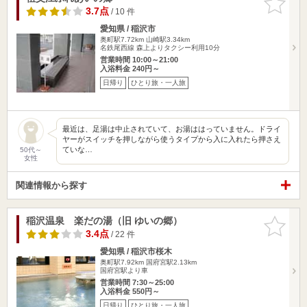
りに追加
3.7点
/ 10 件
愛知県 / 稲沢市
奥町駅7.72km
山崎駅3.34km
名鉄尾西線 森上よりタクシー利用10分
営業時間 10:00～21:00
入浴料金 240円～
日帰り
ひとり旅・一人旅
最近は、足湯は中止されていて、お湯ははっていません。ドライ
ヤーがスイッチを押しながら使うタイプから入に入れたら押さえ
ていな…
50代～
女性
関連情報から探す
稲沢温泉 楽だの湯（旧 ゆいの郷）
お気に入
りに追加
3.4点
/ 22 件
愛知県 / 稲沢市桜木
奥町駅7.92km
国府宮駅2.13km
国府宮駅より車
営業時間 7:30～25:00
入浴料金 550円～
日帰り
ひとり旅・一人旅