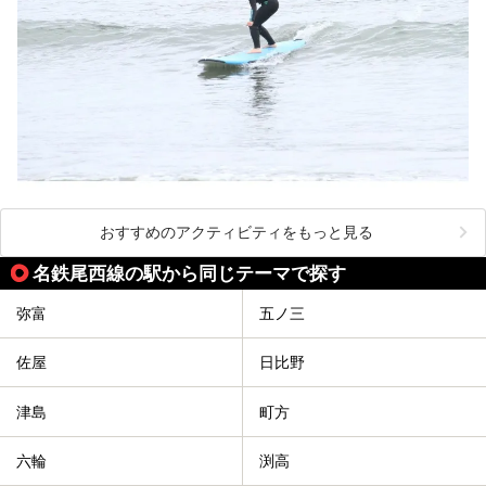
おすすめのアクティビティをもっと見る
名鉄尾西線の駅から同じテーマで探す
弥富
五ノ三
佐屋
日比野
津島
町方
六輪
渕高