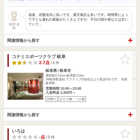
温泉、岩盤浴共に良いです。露天風呂も良いです。時間帯によっ
て子ども連れの家族がたくさんですが、平日の朝や昼などは空い
ていて…
30代 女
性
関連情報から探す
コナミスポーツクラブ 岐阜
お気に入
りに追加
2.7点
/ 4 件
岐阜県 / 岐阜市
奥町駅9.51km
岐阜駅154m
JR岐阜駅直結 アクティブG改札口より徒歩5分です。 名鉄
岐阜駅…
営業時間 10:00～23:00
入浴料金 3,300円～
日帰り
ひとり旅・一人旅
関連情報から探す
いろは
お気に入
りに追加
-点
/ 0 件