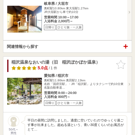
岐阜県 / 大垣市
奥町駅10.80km
東大垣駅1.27km
JR大垣駅から車で約10分
営業時間 10:00～17:00
入浴料金 2,000円～
日帰り
ひとり旅・一人旅
関連情報から探す
稲沢温泉なおいの湯（旧 稲沢ぽかぽか温泉）
お気に入
りに追加
5.0点
/ 1 件
愛知県 / 稲沢市
奥町駅11.86km
奥田駅2.13km
名鉄「国府宮駅」・JR「稲沢駅」よりタクシーで約10分東
名阪自動車道…
営業時間 8:00～24:00
入浴料金 800円～
日帰り
ひとり旅・一人旅
平日の昼間に訪問しました。適度に空いていたのでゆっくり過ご
す事が出来ました。超ぬる湯という、青い30度くらいのお風呂が
とて…
50代～
男性