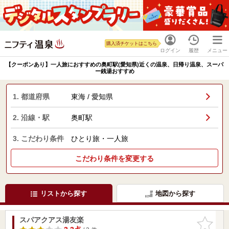
購入済チケットはこちら
ログイン
履歴
メニュー
【クーポンあり】一人旅におすすめの奥町駅(愛知県)近くの温泉、日帰り温泉、スーパ
ー銭湯おすすめ
1. 都道府県
東海 / 愛知県
2. 沿線・駅
奥町駅
3. こだわり条件
ひとり旅・一人旅
こだわり条件を変更する
リストから探す
地図から探す
スパアクアス湯友楽
お気に入
りに追加