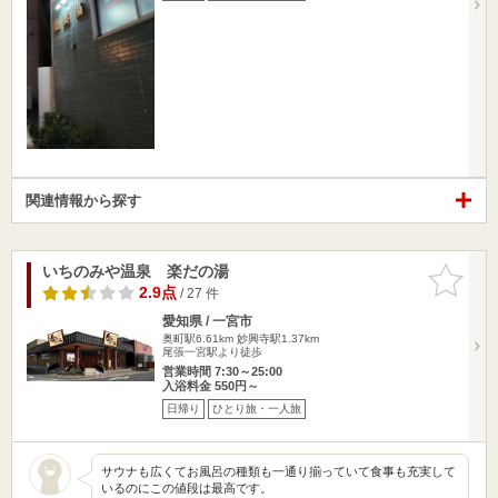
関連情報から探す
いちのみや温泉 楽だの湯
お気に入
りに追加
2.9点
/ 27 件
愛知県 / 一宮市
奥町駅6.61km
妙興寺駅1.37km
尾張一宮駅より徒歩
営業時間 7:30～25:00
入浴料金 550円～
日帰り
ひとり旅・一人旅
サウナも広くてお風呂の種類も一通り揃っていて食事も充実して
いるのにこの値段は最高です。