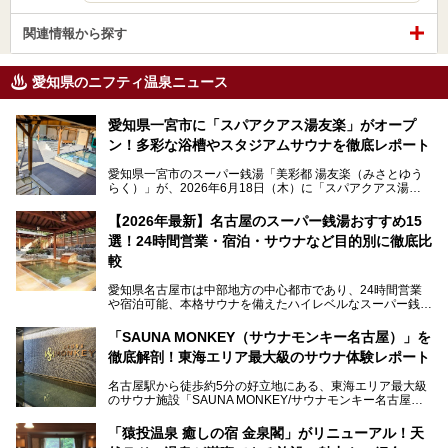
関連情報から探す
愛知県のニフティ温泉ニュース
愛知県一宮市に「スパアクアス湯友楽」がオープ
ン！多彩な浴槽やスタジアムサウナを徹底レポート
愛知県一宮市のスーパー銭湯「美彩都 湯友楽（みさとゆう
らく）」が、2026年6月18日（木）に「スパアクアス湯友
楽」としてリニューアルオープン！
【2026年最新】名古屋のスーパー銭湯おすすめ15
この地で30年にわたり愛され続けてきた施設だからこそ、
選！24時間営業・宿泊・サウナなど目的別に徹底比
地元住民をはじめオープンを待ちわびている人も多いのでは
ないでしょうか。
較
老朽化した設備の補修を機に、2年前からじっくり構想を練
ってきたというだけあって、館内の充実度は想像以上。
愛知県名古屋市は中部地方の中心都市であり、24時間営業
以前の4倍に拡張したという露天エリアや10の浴槽、40人収
や宿泊可能、本格サウナを備えたハイレベルなスーパー銭湯
容の巨大なスタジアムサウナに、岩盤浴やリラクゼーション
が密集する激戦区です。
までまるごと楽しめる施設に生まれ変わりました。
「SAUNA MONKEY（サウナモンキー名古屋）」を
そのため、「日々の仕事の疲れを心身ともにリセットした
今回は、全面リニューアルして新しくなった「スパアクアス
徹底解剖！東海エリア最大級のサウナ体験レポート
い」「休日に時間を忘れて1日中ダラダラ過ごしたい」「コ
湯友楽」に一足早くお邪魔して取材してきました！
スパ良く非日常の極上体験を味わいたい」人向けの施設が多
名古屋駅から徒歩約5分の好立地にある、東海エリア最大級
くある点が魅力です！
のサウナ施設「SAUNA MONKEY/サウナモンキー名古屋」
をご存じですか？
今回は、名古屋市でおすすめのスーパー銭湯を紹介します。
「名古屋駅周辺ってサウナが少ないよね」という声をよく耳
お好みの温泉施設を見つけて楽しんでくださいね。
「猿投温泉 癒しの宿 金泉閣」がリニューアル！天
にするだけあり、アクセスの良さにも胸が高鳴ります。