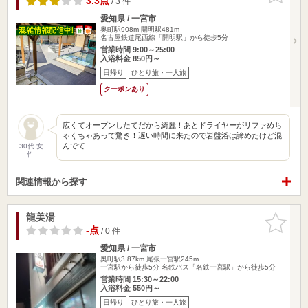
3.3点
/ 3 件
愛知県 / 一宮市
奥町駅908m
開明駅481m
名古屋鉄道尾西線「開明駅」から徒歩5分
営業時間 9:00～25:00
入浴料金 850円～
日帰り
ひとり旅・一人旅
クーポンあり
広くてオープンしたてだから綺麗！あとドライヤーがリファめち
ゃくちゃあって驚き！遅い時間に来たので岩盤浴は諦めたけど混
んでて…
30代 女
性
関連情報から探す
龍美湯
お気に入
りに追加
-点
/ 0 件
愛知県 / 一宮市
奥町駅3.87km
尾張一宮駅245m
一宮駅から徒歩5分 名鉄バス「名鉄一宮駅」から徒歩5分
営業時間 15:30～22:00
入浴料金 550円～
日帰り
ひとり旅・一人旅