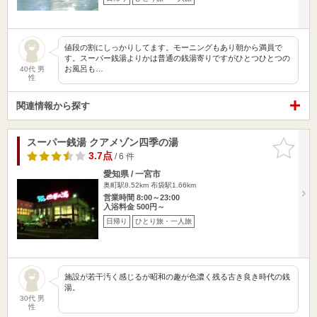
値段の割にしっかりしてます。モーニングもあり朝から満員で
す。スーパー銭湯よりかは普通の銭湯寄りですがひとつひとつの
お風呂も…
40代 男
性
関連情報から探す
スーパー銭湯 クアメゾン四季の湯
お気に入
りに追加
3.7点
/ 6 件
愛知県 / 一宮市
奥町駅8.52km
布袋駅1.66km
営業時間 8:00～23:00
入浴料金 500円～
日帰り
ひとり旅・一人旅
施設が若干汚く感じるが昭和の趣が色濃く残る古き良き時代の銭
湯。
30代 男
性