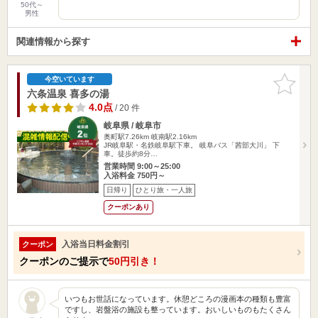
50代～
男性
関連情報から探す
お気に入
今空いています
りに追加
六条温泉 喜多の湯
4.0点
/ 20 件
岐阜県 / 岐阜市
奥町駅7.26km
岐南駅2.16km
JR岐阜駅・名鉄岐阜駅下車。 岐阜バス「茜部大川」 下
車。徒歩約8分…
営業時間 9:00～25:00
入浴料金 750円～
日帰り
ひとり旅・一人旅
クーポンあり
入浴当日料金割引
クーポン
クーポンのご提示で
50円引き！
いつもお世話になっています。休憩どころの漫画本の種類も豊富
ですし、岩盤浴の施設も整っています。おいしいものもたくさん