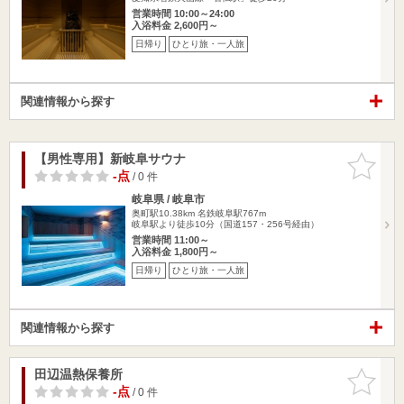
営業時間 10:00～24:00
入浴料金 2,600円～
日帰り
ひとり旅・一人旅
関連情報から探す
【男性専用】新岐阜サウナ
お気に入
りに追加
-点
/ 0 件
岐阜県 / 岐阜市
奥町駅10.38km
名鉄岐阜駅767m
岐阜駅より徒歩10分（国道157・256号経由）
営業時間 11:00～
入浴料金 1,800円～
日帰り
ひとり旅・一人旅
関連情報から探す
田辺温熱保養所
お気に入
りに追加
-点
/ 0 件