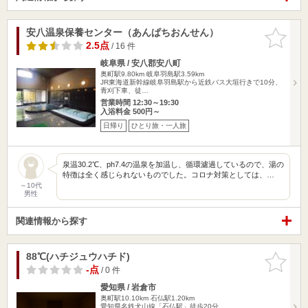
安八温泉保養センター（あんぱちおんせん）
お気に入
りに追加
2.5点
/ 16 件
岐阜県 / 安八郡安八町
奥町駅9.80km
岐阜羽島駅3.59km
JR東海道新幹線岐阜羽島駅から近鉄バス大垣行きで10分、
青刈下車、徒…
営業時間 12:30～19:30
入浴料金 500円～
日帰り
ひとり旅・一人旅
泉温30.2℃、ph7.4の温泉を加温し、循環濾過しているので、湯の
特徴は全く感じられないものでした。コロナ対策としては、…
～10代
男性
関連情報から探す
88℃(ハチジュウハチド)
お気に入
りに追加
-点
/ 0 件
愛知県 / 岩倉市
奥町駅10.10km
石仏駅1.20km
愛知県名鉄犬山線「石仏駅」徒歩20分