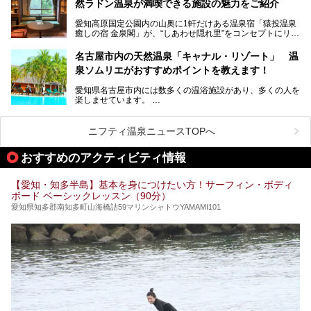
然ラドン温泉が満喫できる施設の魅力をご紹介
今回は普段は男性専用となっているパブリックサウナが、女
性専用で公開される『レディースデー』が開催されたので、
愛知高原国定公園内の山奥に1軒だけある温泉宿「猿投温泉
さっそく取材してきました！
癒しの宿 金泉閣」が、“しあわせ隠れ里”をコンセプトにリニ
ューアルオープンします。
名古屋市内の天然温泉「キャナル・リゾート」 温
天然ラドン温泉が堪能できるお風呂や、新設・改装された客
泉ソムリエがおすすめポイントを教えます！
室、地元の食材と温泉水で作られたお料理……。
新しくなった「猿投温泉 癒しの宿 金泉閣」の魅力を丸ごと
愛知県名古屋市内には数多くの温浴施設があり、多くの人を
ご紹介します。
楽しませています。
その中でも今回は「キャナル・リゾート」について、温泉ソ
ムリエの目線で紹介していきます！
ニフティ温泉ニュースTOPへ
名古屋市内にはスーパー銭湯や日帰り温泉が多く、「どこに
行こうかな？」と悩んでしまう方も多いと思います。
おすすめのアクティビティ情報
ぜひこの記事を参考にして「キャナル・リゾート」に出かけ
てみるのはいかがでしょうか？
【愛知・知多半島】基本を身につけたい方！サーフィン・ボディ
ボード ベーシックレッスン（90分）
愛知県知多郡南知多町山海橋詰59マリンシャトウYAMAMI101