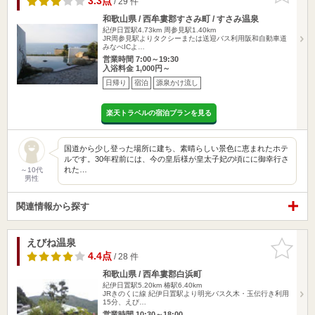
3.3点
/ 29 件
和歌山県 / 西牟婁郡すさみ町 / すさみ温泉
紀伊日置駅4.73km
周参見駅1.40km
JR周参見駅よりタクシーまたは送迎バス利用阪和自動車道
みなべICよ…
営業時間 7:00～19:30
入浴料金 1,000円～
日帰り
宿泊
源泉かけ流し
楽天トラベルの宿泊プランを見る
国道から少し登った場所に建ち、素晴らしい景色に恵まれたホテ
ルです。30年程前には、今の皇后様が皇太子妃の頃にに御幸行さ
れた…
～10代
男性
関連情報から探す
えびね温泉
お気に入
りに追加
4.4点
/ 28 件
和歌山県 / 西牟婁郡白浜町
紀伊日置駅5.20km
椿駅6.40km
JRきのくに線 紀伊日置駅より明光バス久木・玉伝行き利用
15分、えび…
営業時間 10:30～18:00