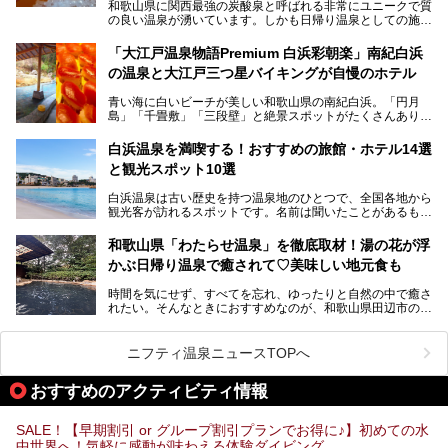
湧く竜宮城へ！
和歌山県に関西最強の炭酸泉と呼ばれる非常にユニークで質
の良い温泉が湧いています。しかも日帰り温泉としての施設
───
が整っていて、宿泊までできるんです。名前は「花山温泉
提供元：那智勝浦町【PR】
薬師の湯」。朝一番のお風呂にはパリパリシャリシャリと膜
「大江戸温泉物語Premium 白浜彩朝楽」南紀白浜
この記事は那智勝浦町のPR記事です。
が張って、それを砕きながら入浴できるとか！
の温泉と大江戸三つ星バイキングが自慢のホテル
そんな驚きの「花山温泉」を取材してきました。釜飯などラ
青い海に白いビーチが美しい和歌山県の南紀白浜。「円月
ンチに人気のお食事処メニューも紹介しちゃいます！
島」「千畳敷」「三段壁」と絶景スポットがたくさんありま
す。もちろんいい温泉もたっぷり湧いていて、日本書紀に登
場する歴史の古さから日本三古湯の一つにも。
白浜温泉を満喫する！おすすめの旅館・ホテル14選
と観光スポット10選
そんな「南紀白浜温泉」の「大江戸温泉物語Premium 白浜
彩朝楽」で2025年9月から人気の「大江戸三つ星バイキン
白浜温泉は古い歴史を持つ温泉地のひとつで、全国各地から
グ」がスタートしました。温泉＆バイキング＆レジャースポ
観光客が訪れるスポットです。名前は聞いたことがあるもの
ットとしてのこのホテルの魅力をたっぷり体験してきたので
の、何県にある温泉地なのか、どのような泉質の温泉なの
早速紹介します！
か、実は知らない方も多いのではないでしょうか。
和歌山県「わたらせ温泉」を徹底取材！湯の花が浮
───
かぶ日帰り温泉で癒されて♡美味しい地元食も
そこで今回は、白浜温泉ビギナー向けの基本情報をご紹介し
提供元：大江戸温泉物語ホテルズ＆リゾーツ株式会社【P
ながら、おすすめの旅館・ホテルをお届けします。また、白
R】
時間を気にせず、すべてを忘れ、ゆったりと自然の中で癒さ
浜温泉を訪れるなら外せない観光スポットも合わせてご紹介
この記事は大江戸温泉物語Premium 白浜彩朝楽のPR記事で
れたい。そんなときにおすすめなのが、和歌山県田辺市の
します。
す。
「わたらせ温泉」です。現地にたどり着くまでの間も、道中
の豊かな山々を眺めながら、どんどん期待が膨らみますよ。
ニフティ温泉ニュースTOPへ
「わたらせ温泉」では、温泉に入れるだけではなく、地元の
特産品を使った食事をいただける「露天食堂」でお腹も満た
おすすめのアクティビティ情報
すことができます。ぜひチェックしてくださいね。
SALE！【早期割引 or グループ割引プランでお得に♪】初めての水
中世界へ！気軽に感動が味わえる体験ダイビング