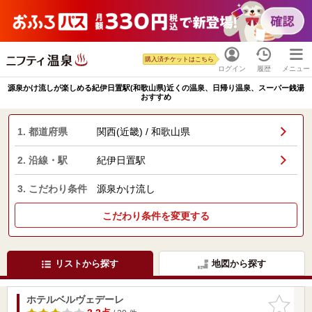
購入済チケットはこちら
ログイン
履歴
メニュー
源泉かけ流しが楽しめる紀伊日置駅(和歌山県)近くの温泉、日帰り温泉、スーパー銭湯
おすすめ
1. 都道府県
関西(近畿) / 和歌山県
2. 沿線・駅
紀伊日置駅
3. こだわり条件
源泉かけ流し
こだわり条件を変更する
リストから探す
地図から探す
ホテルベルヴェデーレ
お気に入
りに追加