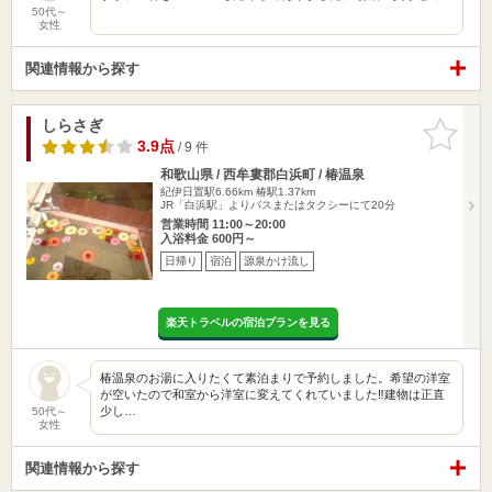
50代～
女性
関連情報から探す
しらさぎ
お気に入
りに追加
3.9点
/ 9 件
和歌山県 / 西牟婁郡白浜町 / 椿温泉
紀伊日置駅6.66km
椿駅1.37km
JR「白浜駅」よりバスまたはタクシーにて20分
営業時間 11:00～20:00
入浴料金 600円～
日帰り
宿泊
源泉かけ流し
楽天トラベルの宿泊プランを見る
椿温泉のお湯に入りたくて素泊まりで予約しました。希望の洋室
が空いたので和室から洋室に変えてくれていました‼️建物は正直
少し…
50代～
女性
関連情報から探す