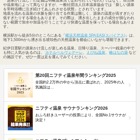
「源泉かけ流し」の定義は明確温泉法で定められているわけではなく、自治体
や温泉地によって異なりますが、一般社団法人日本温泉協会では「新しい源泉
を常時浴槽に注ぎ続けてあふれさせる状態」とされています。
地底を流れる温泉の水脈を掘り当てる作業は難しく、源泉の温度が高すぎたり
低すぎたりする場合もあります。その際は、湧き出したままの成分が損なわれ
ない範囲で加水や加温を行うことでより快適な温度を保っている場合もありま
す。
横浜駅から徒歩5分のところにある「
横浜天然温泉 SPA EAS(スパイアス)
」は、
地下1,500mから湧き出る琥珀色の天然温泉を都会にいながら堪能できます。
紀伊日置駅の源泉かけ流しが楽しめる温泉、日帰り温泉、スーパー銭湯の中で
も特に人気があるのは、
ホテルベルヴェデーレ
、
えびね温泉
、
椿はなの湯
など
の施設です。ぜひ一度は足を運んでみてください。
第20回ニフティ温泉年間ランキング2025
全国約2.2万件の中から頂点に選ばれた、2025年の人
気施設は…
ニフティ温泉 サウナランキング2026
おふろ好きユーザーの投票により、全国No.1サウナが
決定！