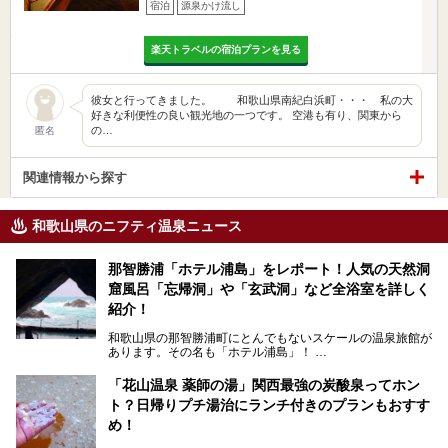
宿泊
源泉かけ流し
楽天トラベルの宿泊プランを見る
彼女と行ってきました。 和歌山県南紀白浜町・・・ 私の大
好きな利便性の良い観光地の一つです。 空港も有り、関東から
の…
匿名
関連情報から探す
和歌山県のニフティ温泉ニュース
那智勝浦「ホテル浦島」をレポート！人気の天然洞
窟風呂「忘帰洞」や「玄武洞」など全浴室を詳しく
紹介！
和歌山県の那智勝浦町にとんでもないスケールの温泉旅館が
あります。その名も「ホテル浦島」！
4つの館に6ヵ所のお風呂、うち2ヵ所は巨大な天然洞窟温
泉。日本一長いエスカレーターで「本館」と「山上館」を結
「花山温泉 薬師の湯」関西最強の炭酸泉ってホン
び、海を一望する絶景も。
ト？日帰りプチ湯治にランチ付きのプランもおすす
6ヵ所のお風呂のうち5ヵ所までは日帰り入浴も可。可愛ら
め！
しいカメさんの形の送迎船「浦島丸」に乗っていざ、温泉の