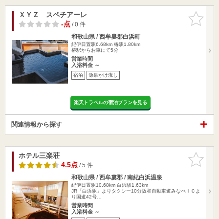
ＸＹＺ スペチアーレ
お気に入
りに追加
-点
/ 0 件
和歌山県 / 西牟婁郡白浜町
紀伊日置駅6.68km
椿駅1.80km
椿駅からお車にて5分
営業時間
入浴料金 ～
宿泊
源泉かけ流し
楽天トラベルの宿泊プランを見る
関連情報から探す
ホテル三楽荘
お気に入
りに追加
4.5点
/ 5 件
和歌山県 / 西牟婁郡 / 南紀白浜温泉
紀伊日置駅10.68km
白浜駅1.63km
JR「白浜駅」よりタクシー10分阪和自動車道みなべＩＣよ
り国道42号…
営業時間
入浴料金 ～