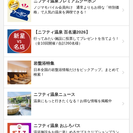
ニフティ温泉プレミアムクーポン
ノジマモバイル会員向け 通常よりもお得な「特別価
格」で人気の温泉を満喫できる！
【ニフティ温泉 百名湯2026】
行ってみたい施設に投票してプレゼントを当てよう！
（全10回開催 / 合計260名様）
岩盤浴特集
日本全国の岩盤浴情報だけをピックアップ。まとめて
検索！
ニフティ温泉ニュース
温泉にもっと行きたくなる！お得な情報を掲載中
ニフティ温泉 おふろパス
温浴施設をお得に楽しめるサブスクリプションプラン