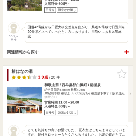
入浴料金 600円～
日帰り
源泉かけ流し
国道42号線から日置大橋交差点を曲がり、県道37号線で日置川を
20分ほど上っていったところにあります。川沿いにある温浴施
設…
50代～
男性
関連情報から探す
椿はなの湯
お気に入
りに追加
3.9点
/ 20 件
和歌山県 / 西牟婁郡白浜町 / 椿温泉
紀伊日置駅5.56km
椿駅405m
JR紀勢本線 椿駅よりバス利用3分 椿温泉下車すぐ阪和道紀
伊田辺IC…
営業時間 11:00～20:00
入浴料金 600円～
日帰り
源泉かけ流し
とても気持ちの良いお湯でした。 更衣室はこぢんまりとしていま
すが、鍵付きロッカーもたくさんありました。 お湯の質がとて…