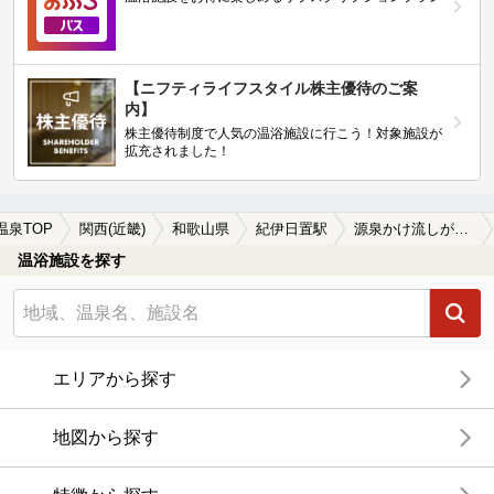
【ニフティライフスタイル株主優待のご案
内】
株主優待制度で人気の温浴施設に行こう！対象施設が
拡充されました！
温泉TOP
関西(近畿)
和歌山県
紀伊日置駅
源泉かけ流しが楽しめる紀伊日置駅近くの温泉、日帰り温泉、スーパー銭湯おすすめ
温浴施設を探す
エリアから探す
地図から探す