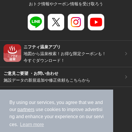
おトク情報やクーポン情報を受け取ろう
ニフティ温泉アプリ
地図から温泉検索！お得な限定クーポンも！
今すぐダウンロード！
ご意見ご要望 ・お問い合わせ
施設データの新規追加や修正依頼もこちらから
スマートフォン
/
PC
加盟店募集（資料請求）
広告出稿のご案内
By using our services, you agree that we and
our
partners
use cookies to improve advertisi
利用規約
ライフスタイルMEMBERS+規約
ng and enhance your experience on our servi
特定商取引法に基づく表記
ヘルプ
採用情報
ces.
Learn more
運営会社
個人情報保護ポリシー