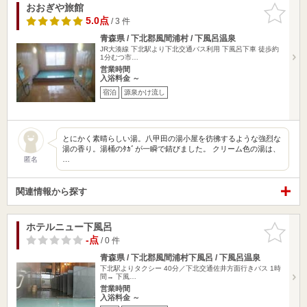
おおぎや旅館
お気に入
りに追加
5.0点
/ 3 件
青森県 / 下北郡風間浦村 / 下風呂温泉
JR大湊線 下北駅より下北交通バス利用 下風呂下車 徒歩約
1分むつ市…
営業時間
入浴料金 ～
宿泊
源泉かけ流し
とにかく素晴らしい湯。八甲田の湯小屋を彷彿するような強烈な
湯の香り。湯桶のﾀｶﾞが一瞬で錆びました。 クリーム色の湯は、
…
匿名
関連情報から探す
ホテルニュー下風呂
お気に入
りに追加
-点
/ 0 件
青森県 / 下北郡風間浦村下風呂 / 下風呂温泉
下北駅よりタクシー 40分／下北交通佐井方面行きバス 1時
間→ 下風…
営業時間
入浴料金 ～