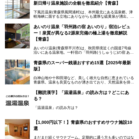
新日帰り温泉施設の全貌を徹底紹介【青森】
下風呂温泉(青森県風間浦村)は、本州最北にある温泉郷。津
軽海峡に面する立地にありながらも濃厚な硫黄泉が湧出。良
質の温泉や新鮮な海の幸を求め、遠隔地ながらも全国から温
泉ファンが訪れる温泉地です。
あいのり温泉「羽州路の宿 あいのり」宿泊レビュ
ー！泉質が異なる2源泉完備の極上湯を徹底解説
「海峡の湯」は、以前あった2つの共同浴場を統合し、2020
年12月にオープンした日帰り入浴施設。かつて別々の共同
【青森】
浴場で使用された2つの源泉を楽しめる点が魅力です。また
無料休憩室や食事処も併設し、地元常連客のみならず観光客
あいのり温泉(青森県平川市)は、秋田県境近くの国道7号線
にも利用しやすい施設へ変貌しました。
沿いにある温泉地。一軒宿の「羽州路(うしゅうじ)の宿 あい
今回、筆者は実際に海峡の湯へ訪問・入浴し、その魅力を徹
のり」があります。最大の特徴が、炭酸ガスを含む食塩泉
底解説します！
(通称:赤湯)と無色透明の単純温泉という2種類の源泉を使用
青森県のスーパー銭湯おすすめ15選【2025年最新
し、いずれも源泉100％かけ流しで提供している点でしょ
版】
う。
白神山地や十和田湖など、美しく雄大な自然に恵まれている
今回筆者は実際に宿泊し、大浴場と露天風呂付き客室を中心
青森県。温泉も良質なものが湧き出ており、天然温泉を掛け
に「羽州路の宿 あいのり」を詳細にご紹介。秋田県側を含
流しで贅沢に堪能できる温泉施設がたくさんあります。青森
むこの一帯は日本でも有数の個性的な温泉がひしめくエリア
の山並みを眺めながら温泉に浸かり、お食事処でおいしいご
ですが、実はあいのり温泉も決して見逃せない極上湯のひと
【難読漢字】「温湯温泉」の読み方は？どこにあ
当地グルメを味わうひとときは格別ですね！
つ。その魅力を徹底解説します！
る？
今回は、青森県でおすすめのスーパー銭湯を紹介します。
「また来たい！」と思えるお気に入りの施設をぜひ見つけて
「温湯温泉」の読み方は？
ください。
読めそうで読めない、難読温泉地名漢字。あなたは読めます
か？
【1,000円以下！】青森県のおすすめサウナ施設10
選
まだまだ続くサウナブーム。定期的に通う方も多いのではな