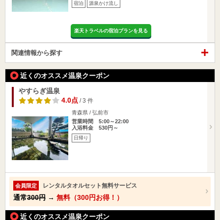
宿泊
源泉かけ流し
楽天トラベルの宿泊プランを見る
関連情報から探す
近くのオススメ温泉クーポン
やすらぎ温泉
4.0点
/ 3 件
青森県 / 弘前市
営業時間 5:00～22:00
入浴料金 530円～
日帰り
レンタルタオルセット無料サービス
会員限定
通常
300円
→
無料（300円お得！）
近くのオススメ温泉クーポン