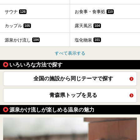
サウナ
お食事・食事処
126
110
カップル
露天風呂
105
104
源泉かけ流し
塩化物泉
104
101
すべて表示する
いろいろな方法で探す
全国の施設から同じテーマで探す
青森県トップを見る
源泉かけ流しが楽しめる温泉の魅力