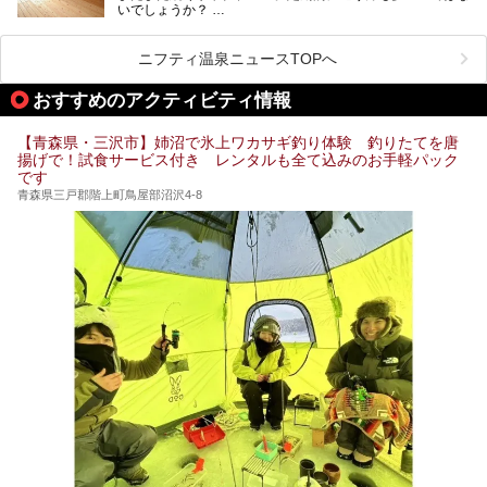
いでしょうか？
そこでコスパ抜群！1,000円以下でサウナを楽しめる施設を
紹介します。
ニフティ温泉ニュースTOPへ
格安でも充実の施設でサウナを楽しみませんか？
おすすめのアクティビティ情報
今回は青森県にある1,000円以下のおすすめサウナ施設を紹
介します！
【青森県・三沢市】姉沼で氷上ワカサギ釣り体験 釣りたてを唐
揚げで！試食サービス付き レンタルも全て込みのお手軽パック
です
青森県三戸郡階上町鳥屋部沼沢4-8