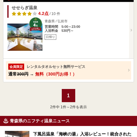
せせらぎ温泉
4.2点
/ 10 件
青森県 / 弘前市
営業時間 5:00～23:00
入浴料金 530円～
日帰り
レンタルタオルセット無料サービス
会員限定
通常
300円
→
無料（300円お得！）
1
2
件中 1件～2件を表示
青森県のニフティ温泉ニュース
下風呂温泉「海峡の湯」入浴レビュー！統合された