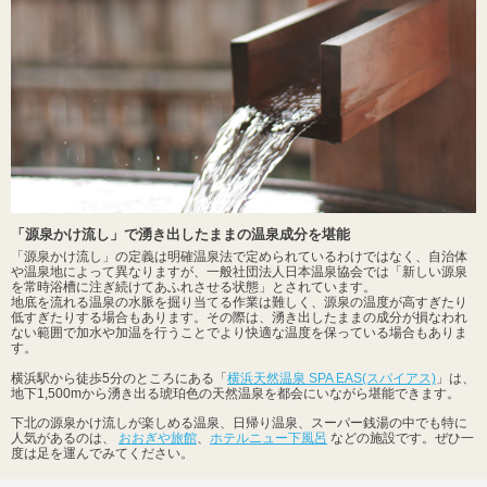
「源泉かけ流し」で湧き出したままの温泉成分を堪能
「源泉かけ流し」の定義は明確温泉法で定められているわけではなく、自治体
や温泉地によって異なりますが、一般社団法人日本温泉協会では「新しい源泉
を常時浴槽に注ぎ続けてあふれさせる状態」とされています。
地底を流れる温泉の水脈を掘り当てる作業は難しく、源泉の温度が高すぎたり
低すぎたりする場合もあります。その際は、湧き出したままの成分が損なわれ
ない範囲で加水や加温を行うことでより快適な温度を保っている場合もありま
す。
横浜駅から徒歩5分のところにある「
横浜天然温泉 SPA EAS(スパイアス)
」は、
地下1,500mから湧き出る琥珀色の天然温泉を都会にいながら堪能できます。
下北の源泉かけ流しが楽しめる温泉、日帰り温泉、スーパー銭湯の中でも特に
人気があるのは、
おおぎや旅館
、
ホテルニュー下風呂
などの施設です。ぜひ一
度は足を運んでみてください。