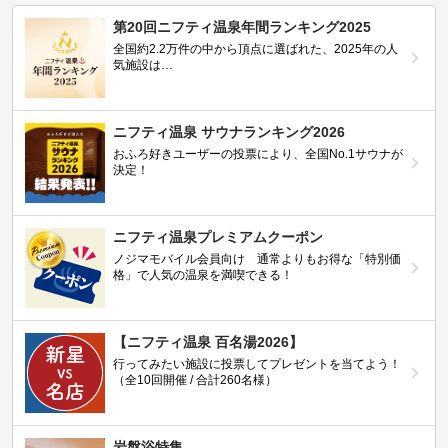
第20回ニフティ温泉年間ランキング2025
全国約2.2万件の中から頂点に選ばれた、2025年の人
気施設は…
ニフティ温泉 サウナランキング2026
おふろ好きユーザーの投票により、全国No.1サウナが
決定！
ニフティ温泉プレミアムクーポン
ノジマモバイル会員向け 通常よりもお得な「特別価
格」で人気の温泉を満喫できる！
【ニフティ温泉 百名湯2026】
行ってみたい施設に投票してプレゼントを当てよう！
（全10回開催 / 合計260名様）
岩盤浴特集