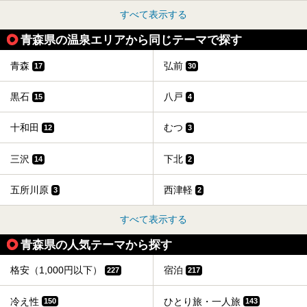
すべて表示する
青森県の温泉エリアから同じテーマで探す
青森
弘前
17
30
黒石
八戸
15
4
十和田
むつ
12
3
三沢
下北
14
2
五所川原
西津軽
3
2
すべて表示する
青森県の人気テーマから探す
格安（1,000円以下）
宿泊
227
217
冷え性
ひとり旅・一人旅
150
143