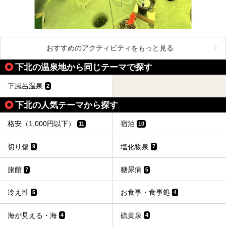
おすすめのアクティビティをもっと見る
下北の温泉地から同じテーマで探す
下風呂温泉
2
下北の人気テーマから探す
格安（1,000円以下）
宿泊
11
10
切り傷
塩化物泉
9
7
旅館
糖尿病
7
5
冷え性
お食事・食事処
5
4
海が見える・海
硫黄泉
4
4