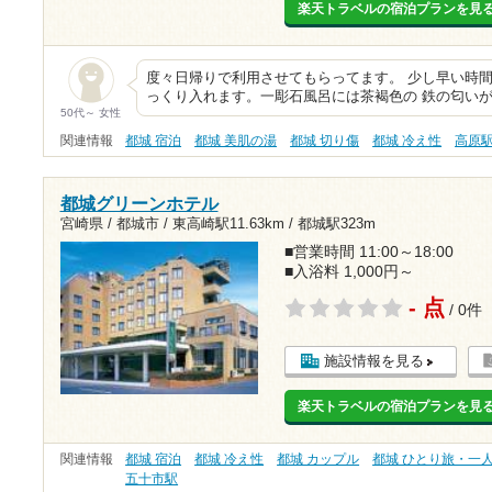
楽天トラベルの宿泊プランを見
度々日帰りで利用させてもらってます。 少し早い時間
っくり入れます。一彫石風呂には茶褐色の 鉄の匂い
50代～ 女性
関連情報
都城 宿泊
都城 美肌の湯
都城 切り傷
都城 冷え性
高原
都城グリーンホテル
宮崎県 / 都城市 /
東高崎駅11.63km
/
都城駅323m
■営業時間 11:00～18:00
■入浴料 1,000円～
- 点
/ 0件
施設情報を見る
楽天トラベルの宿泊プランを見
関連情報
都城 宿泊
都城 冷え性
都城 カップル
都城 ひとり旅・一
五十市駅