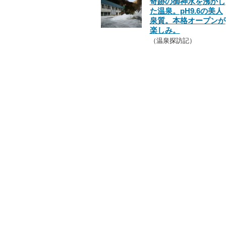
奇跡の御神水を沸かし
た温泉。pH9.6の美人
泉質。本格オープンが
楽しみ。
（温泉探訪記）