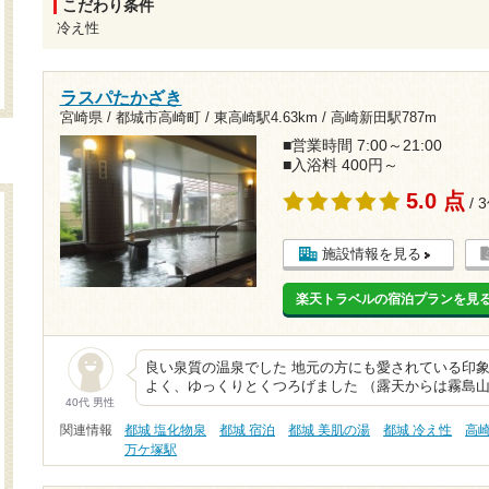
こだわり条件
冷え性
ラスパたかざき
宮崎県 / 都城市高崎町 /
東高崎駅4.63km
/
高崎新田駅787m
■営業時間 7:00～21:00
■入浴料 400円～
5.0 点
/ 
施設情報を見る
楽天トラベルの宿泊プランを見
良い泉質の温泉でした 地元の方にも愛されている印象
よく、ゆっくりとくつろげました （露天からは霧島山
40代 男性
関連情報
都城 塩化物泉
都城 宿泊
都城 美肌の湯
都城 冷え性
高
万ケ塚駅