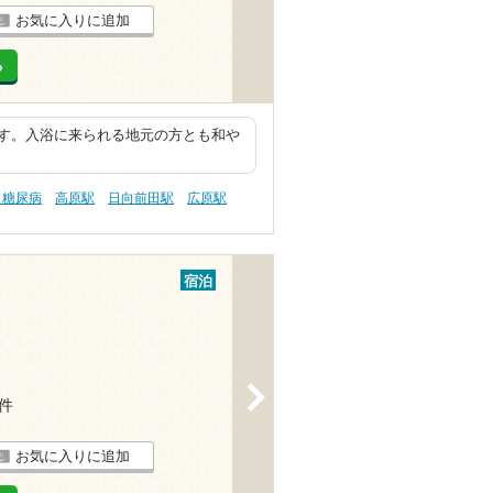
お気に入りに追加
る
す。入浴に来られる地元の方とも和や
 糖尿病
高原駅
日向前田駅
広原駅
宿泊
>
8件
お気に入りに追加