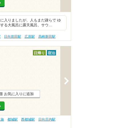
る
に入りましたが、人もまだ疎らで ゆ
がする大風呂に露天風呂、サウ…
駅
日向前田駅
広原駅
高崎新田駅
日帰り
宿泊
>
お気に入りに追加
る
人旅
都城駅
西都城駅
日向庄内駅