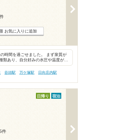
>
8件
お気に入りに追加
の時間を過ごせました。 まず泉質が
種類あり、自分好みの水圧や温度が…
性
谷頭駅
万ケ塚駅
日向庄内駅
日帰り
宿泊
>
25件