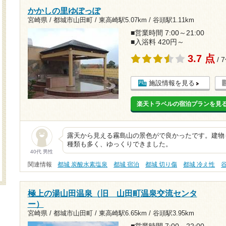
かかしの里ゆぽっぽ
宮崎県 / 都城市山田町 /
東高崎駅5.07km
/
谷頭駅1.11km
■営業時間 7:00～21:00
■入浴料 420円～
3.7 点
/ 
施設情報を見る
楽天トラベルの宿泊プランを見
露天から見える霧島山の景色がで良かったです。建物
種類も多く、ゆっくりできました。
40代 男性
関連情報
都城 炭酸水素塩泉
都城 宿泊
都城 切り傷
都城 冷え性
極上の湯山田温泉（旧 山田町温泉交流センタ
ー）
宮崎県 / 都城市山田町 /
東高崎駅6.65km
/
谷頭駅3.95km