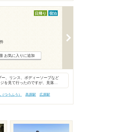
日帰り
宿泊
>
5件
お気に入りに追加
プー、リンス、ボディーソープなど
ージを見て行ったのですが、見落…
風（つうふう）
高原駅
広原駅