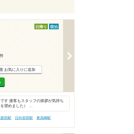
日帰り
宿泊
>
3件
お気に入りに追加
る
です 接客もスタッフの挨拶が気持ち
を望めました） …
崎新田駅
日向前田駅
東高崎駅