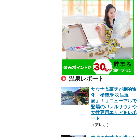
温泉レポート
サウナ＆露天が劇的進
化「極楽湯 羽生温
泉」！リニューアルで
登場のバレルサウナや
女性専用エリアをレポ
ート
（突レポ）