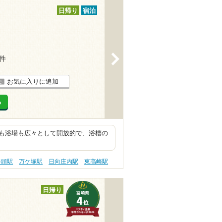
日帰り
宿泊
>
7件
お気に入りに追加
る
も浴場も広々として開放的で、浴槽の
谷頭駅
万ケ塚駅
日向庄内駅
東高崎駅
日帰り