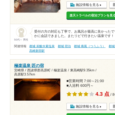
施設情報を見る
楽天トラベルの宿泊プランを見
受付の方の対応も丁寧で、お風呂が最高に良かったで
かに会話できました。またリピで行きたい温泉です！
50代～ 男性
関連情報
都城 炭酸水素塩泉
都城 宿泊
都城 痛風（つうふう）
都城
高崎新田駅
極楽温泉 匠の宿
宮崎県 / 西諸県郡高原町 / 極楽温泉 /
東高崎駅9.35km
/
高原駅3.57km
■営業時間 7:00～21:00
■入浴料 600円～
4.3 点
/ 
施設情報を見る