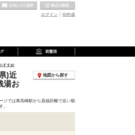
お気に入りの温泉
最近の履歴
ログイン
ID作成
グ
岩盤浴
おすすめ
県)近
地図から探す
銭湯お
ージでは東高崎駅から直線距離で近い順
す。