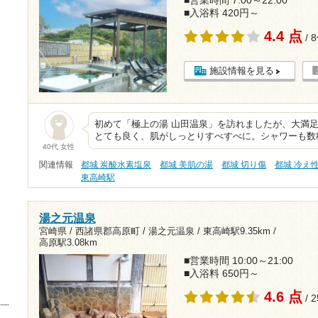
■営業時間 7:00～22:00
■入浴料 420円～
4.4 点
/ 
施設情報を見る
初めて「極上の湯 山田温泉」を訪れましたが、大満足
とても良く、肌がしっとりすべすべに。シャワーも数
40代 女性
関連情報
都城 炭酸水素塩泉
都城 美肌の湯
都城 切り傷
都城 冷え
東高崎駅
湯之元温泉
宮崎県 / 西諸県郡高原町 / 湯之元温泉 /
東高崎駅9.35km
/
高原駅3.08km
■営業時間 10:00～21:00
■入浴料 650円～
4.6 点
/ 