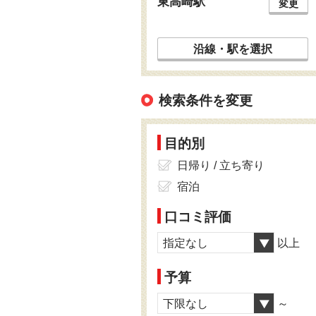
東高崎駅
変更
沿線・駅を選択
検索条件を変更
目的別
日帰り / 立ち寄り
宿泊
口コミ評価
指定なし
以上
予算
下限なし
～