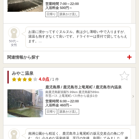
営業時間 7:00～22:00
入浴料金 500円～
日帰り
源泉かけ流し
お湯に浸かってすぐヌルヌル。夜は少し薄暗い中で入りますが、
湯温も熱すぎなくて良いです。ドライヤーは受付で貸してもらえ
ます。…
50代～
女性
関連情報から探す
みやこ温泉
お気に入
りに追加
4.0点
/ 1 件
鹿児島県 / 鹿児島市上竜尾町 / 鹿児島市内温泉
南鹿児島駅前駅5.99km
鹿児島駅589m
市営バス 上竜尾町バス停から徒歩1分
営業時間 6:00～22:00
入浴料金 460円～
日帰り
源泉かけ流し
南洲公園から程近く、鹿児島市上竜尾町の坂元交差点の角に佇
む、少し小さめな温泉銭湯。平日の午後、利用してみました。 建