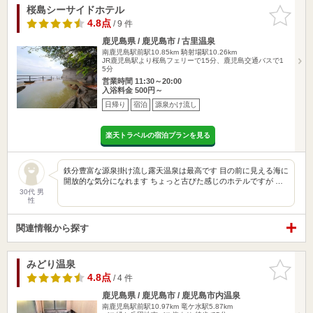
桜島シーサイドホテル
お気に入
りに追加
4.8点
/ 9 件
鹿児島県 / 鹿児島市 / 古里温泉
南鹿児島駅前駅10.85km
騎射場駅10.26km
JR鹿児島駅より桜島フェリーで15分、鹿児島交通バスで1
5分
営業時間 11:30～20:00
入浴料金 500円～
日帰り
宿泊
源泉かけ流し
楽天トラベルの宿泊プランを見る
鉄分豊富な源泉掛け流し露天温泉は最高です 目の前に見える海に
開放的な気分になれます ちょっと古びた感じのホテルですが …
30代 男
性
関連情報から探す
みどり温泉
お気に入
りに追加
4.8点
/ 4 件
鹿児島県 / 鹿児島市 / 鹿児島市内温泉
南鹿児島駅前駅10.97km
竜ケ水駅5.87km