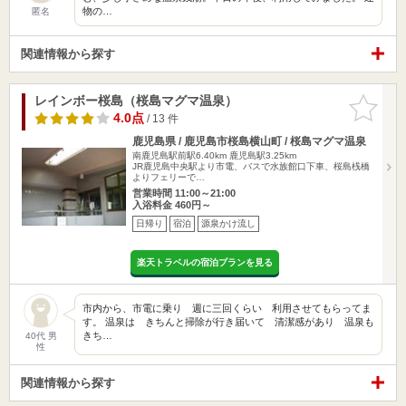
物の…
匿名
関連情報から探す
レインボー桜島（桜島マグマ温泉）
お気に入
りに追加
4.0点
/ 13 件
鹿児島県 / 鹿児島市桜島横山町 / 桜島マグマ温泉
南鹿児島駅前駅6.40km
鹿児島駅3.25km
JR鹿児島中央駅より市電、バスで水族館口下車、桜島桟橋
よりフェリーで…
営業時間 11:00～21:00
入浴料金 460円～
日帰り
宿泊
源泉かけ流し
楽天トラベルの宿泊プランを見る
市内から、市電に乗り 週に三回くらい 利用させてもらってま
す。 温泉は きちんと掃除が行き届いて 清潔感があり 温泉も
きち…
40代 男
性
関連情報から探す