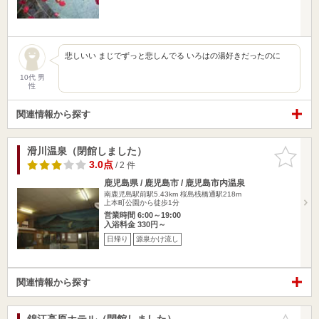
悲しいい まじでずっと悲しんでる いろはの湯好きだったのに
10代 男
性
関連情報から探す
滑川温泉（閉館しました）
お気に入
りに追加
3.0点
/ 2 件
鹿児島県 / 鹿児島市 / 鹿児島市内温泉
南鹿児島駅前駅5.43km
桜島桟橋通駅218m
上本町公園から徒歩1分
営業時間 6:00～19:00
入浴料金 330円～
日帰り
源泉かけ流し
関連情報から探す
錦江高原ホテル（閉館しました）
お気に入