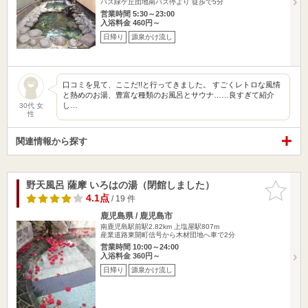
バス緑ケ丘団地南バス停より 徒歩で5分
営業時間 5:30～23:00
入浴料金 460円～
日帰り
源泉かけ流し
口コミを見て、ここだ!!と行ってきました。 すごくレトロな風情
と熱めのお湯、豊富な種類のお風呂とサウナ……良すぎて紹介
し…
30代 女
性
関連情報から探す
野天風呂 薩摩 いろはの湯（閉館しました）
お気に入
りに追加
4.1点
/ 19 件
鹿児島県 / 鹿児島市
南鹿児島駅前駅2.82km
上塩屋駅807m
産業道路東開町信号から木材団地へ車で2分
営業時間 10:00～24:00
入浴料金 360円～
日帰り
源泉かけ流し