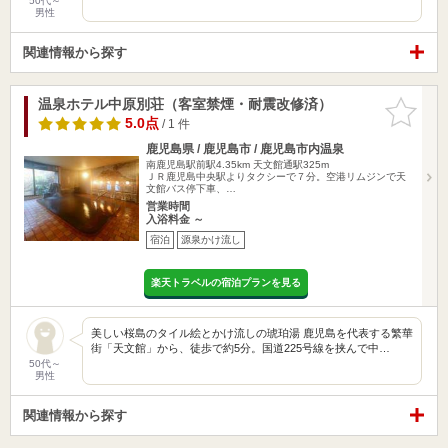
50代～
男性
関連情報から探す
温泉ホテル中原別荘（客室禁煙・耐震改修済）
お気に入
りに追加
5.0点
/ 1 件
鹿児島県 / 鹿児島市 / 鹿児島市内温泉
南鹿児島駅前駅4.35km
天文館通駅325m
ＪＲ鹿児島中央駅よりタクシーで７分。空港リムジンで天
文館バス停下車、…
営業時間
入浴料金 ～
宿泊
源泉かけ流し
楽天トラベルの宿泊プランを見る
美しい桜島のタイル絵とかけ流しの琥珀湯 鹿児島を代表する繁華
街「天文館」から、徒歩で約5分。国道225号線を挟んで中…
50代～
男性
関連情報から探す