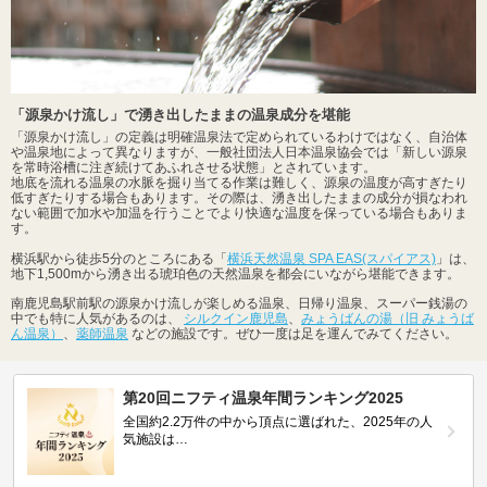
「源泉かけ流し」で湧き出したままの温泉成分を堪能
「源泉かけ流し」の定義は明確温泉法で定められているわけではなく、自治体
や温泉地によって異なりますが、一般社団法人日本温泉協会では「新しい源泉
を常時浴槽に注ぎ続けてあふれさせる状態」とされています。
地底を流れる温泉の水脈を掘り当てる作業は難しく、源泉の温度が高すぎたり
低すぎたりする場合もあります。その際は、湧き出したままの成分が損なわれ
ない範囲で加水や加温を行うことでより快適な温度を保っている場合もありま
す。
横浜駅から徒歩5分のところにある「
横浜天然温泉 SPA EAS(スパイアス)
」は、
地下1,500mから湧き出る琥珀色の天然温泉を都会にいながら堪能できます。
南鹿児島駅前駅の源泉かけ流しが楽しめる温泉、日帰り温泉、スーパー銭湯の
中でも特に人気があるのは、
シルクイン鹿児島
、
みょうばんの湯（旧 みょうば
ん温泉）
、
薬師温泉
などの施設です。ぜひ一度は足を運んでみてください。
第20回ニフティ温泉年間ランキング2025
全国約2.2万件の中から頂点に選ばれた、2025年の人
気施設は…