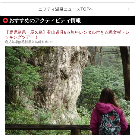
今回は2025年の年末に訪問・現地体験し、一本桜温泉セン
いえる存在です。2023年にいったん閉館しましたが、その
ターの“現在”を緊急レポートします！
後経営が変わり、復旧作業を実施。2025年4月26日に日帰
ニフティ温泉ニュースTOPへ
り入浴施設としてプレオープンしました。
おすすめのアクティビティ情報
筆者自身、閉館中もボランティア作業や取材等で数回現地へ
【鹿児島県・屋久島】登山道具6点無料レンタル付き☆縄文杉トレ
乗り込みましたが、今回もオープン前日から初日にかけて現
ッキングツアー！
地訪問。リニューアルした浴室・最新情報を中心に、以前と
の相違点や注意事項などを詳細レビューします。
鹿児島県熊毛郡屋久島町安房115