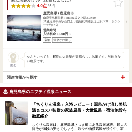
りに追加
4.0点
/ 5 件
鹿児島県 / 鹿児島市
南鹿児島駅前駅8.86km
坂之上駅3.36km
JR鹿児島中央駅西口より指宿枕崎線坂之上駅下車、タクシ
ーで約15分、…
営業時間
入浴料金 1,000円～
宿泊
源泉かけ流し
なんといっても、桜島の大眺望が素晴らしい温泉です。見飽きな
い絶景です。
匿名
関連情報から探す
鹿児島県のニフティ温泉ニュース
「ちくりん温泉」入浴レビュー！源泉かけ流し美肌
湯＆コスパ抜群の家族風呂・大衆風呂・宿泊施設を
徹底紹介
ちくりん温泉は、鹿児島県さつま町にある温泉施設。最大の
特徴が値段の安さでしょう。昨今の物価高騰が続く中、家族