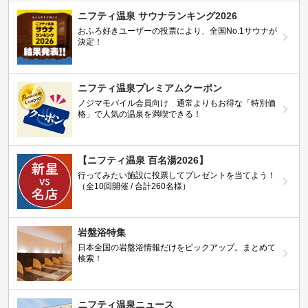
ニフティ温泉 サウナランキング2026
おふろ好きユーザーの投票により、全国No.1サウナが
決定！
ニフティ温泉プレミアムクーポン
ノジマモバイル会員向け 通常よりもお得な「特別価
格」で人気の温泉を満喫できる！
【ニフティ温泉 百名湯2026】
行ってみたい施設に投票してプレゼントを当てよう！
（全10回開催 / 合計260名様）
岩盤浴特集
日本全国の岩盤浴情報だけをピックアップ。まとめて
検索！
ニフティ温泉ニュース