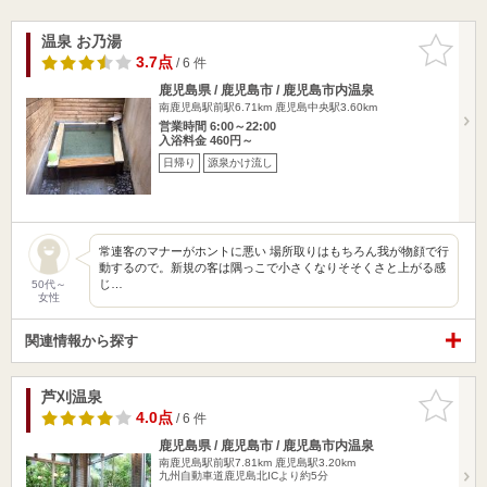
温泉 お乃湯
お気に入
りに追加
3.7点
/ 6 件
鹿児島県 / 鹿児島市 / 鹿児島市内温泉
南鹿児島駅前駅6.71km
鹿児島中央駅3.60km
営業時間 6:00～22:00
入浴料金 460円～
日帰り
源泉かけ流し
常連客のマナーがホントに悪い 場所取りはもちろん我が物顔で行
動するので。新規の客は隅っこで小さくなりそそくさと上がる感
じ…
50代～
女性
関連情報から探す
芦刈温泉
お気に入
りに追加
4.0点
/ 6 件
鹿児島県 / 鹿児島市 / 鹿児島市内温泉
南鹿児島駅前駅7.81km
鹿児島駅3.20km
九州自動車道鹿児島北ICより約5分