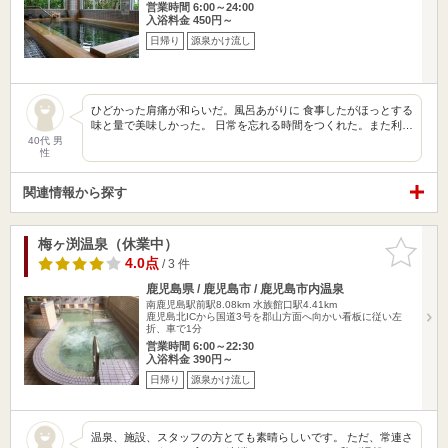
営業時間 6:00～24:00
入浴料金 450円～
日帰り
源泉かけ流し
ひどかった肩痛が和らいだ。風呂あがりに 食事したがほっとする
味と量で美味しかった。 日常を忘れる時間をつくれた。また利…
40代 男
性
関連情報から探す
梅ヶ渕温泉（休業中）
お気に入
りに追加
4.0点
/ 3 件
鹿児島県 / 鹿児島市 / 鹿児島市内温泉
南鹿児島駅前駅8.08km
水族館口駅4.41km
鹿児島北ICから国道3号を郡山方面へ向かい看板に従い左
折、車で1分
営業時間 6:00～22:30
入浴料金 390円～
日帰り
源泉かけ流し
温泉、施設、スタッフの方とても素晴らしいです。 ただ、常連さ