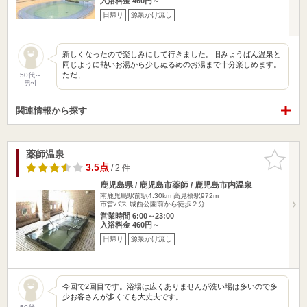
入浴料金 460円～
日帰り
源泉かけ流し
新しくなったので楽しみにして行きました。旧みょうばん温泉と
同じように熱いお湯から少しぬるめのお湯まで十分楽しめます。
ただ、…
50代～
男性
関連情報から探す
薬師温泉
お気に入
りに追加
3.5点
/ 2 件
鹿児島県 / 鹿児島市薬師 / 鹿児島市内温泉
南鹿児島駅前駅4.30km
高見橋駅972m
市営バス 城西公園前から徒歩２分
営業時間 6:00～23:00
入浴料金 460円～
日帰り
源泉かけ流し
今回で2回目です。浴場は広くありませんが洗い場は多いので多
少お客さんが多くても大丈夫です。