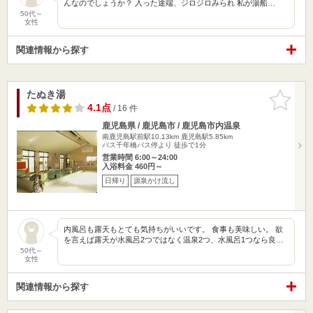
んなのでしょうか？ 入った途端、ジロジロみられ 私が湯船…
50代～
女性
関連情報から探す
たぬき湯
お気に入
りに追加
4.1点
/ 16 件
鹿児島県 / 鹿児島市 / 鹿児島市内温泉
南鹿児島駅前駅10.13km
鹿児島駅5.85km
バス千年橋バス停より 徒歩で1分
営業時間 6:00～24:00
入浴料金 460円～
日帰り
源泉かけ流し
内風呂も露天もとても気持ちがいいです。 食事も美味しい。 欲
を言えば露天が水風呂2つではなく温泉2つ、水風呂1つなら良…
50代～
女性
関連情報から探す