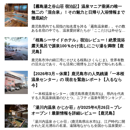
風呂1室1時間900円・大衆風呂大人1人300円、宿泊大人1人
4,000円～、と驚くべき価格を維持。
【霧島湯之谷山荘 宿泊記】温泉マニア垂涎の唯一
無二の「混合泉」！その魅力と日帰り入浴情報まで
さらに、源泉100％かけ流しのツルツル美肌湯を堪能できる
点にも注目すべき。30年以上全国の温泉を巡った筆者の経
徹底紹介
験上、穴場中の穴場と言っても決して過言ではありません。
鹿児島県内でも屈指の知名度を誇る「霧島温泉郷」。その数
今回は「ちくりん温泉」の家族風呂・大衆風呂・宿泊施設に
ある名宿の中でも、温泉愛好家たちが「ここだけは外せな
ついて、徹底レビューします！
い」と熱い視線を送るのが「霧島湯之谷山荘（以下：湯之谷
山荘）」です。
「桜島シーサイドホテル」宿泊レビュー！絶景混浴
露天風呂で源泉100％かけ流しにごり湯を満喫【鹿
最大の魅力は、ここでしか体験できない絶妙なバランスの
「自噴混合泉」。今回は、その極上の湯を心ゆくまで堪能す
児島】
べく宿泊し、実際に感じたお湯のちからと宿の魅力を詳しく
レポートします。
鹿児島市沖の錦江湾にそびえる桜島(さくらじま)。世界有数
の活火山であり、今も活発に噴煙を上げる姿で知られる島で
また、気軽に立ち寄りたい方のための「日帰り入浴情報」も
す。「桜島シーサイドホテル」は桜島の南端付近に佇むリゾ
併せて解説。温泉マニアをも唸らせる“生きたお湯”の正体に
ートホテル。最大の魅力が、錦江湾に面した絶景混浴露天風
【2026年3月～休業】鹿児島市の人気銭湯「一本桜
迫ります。
呂でしょう。源泉100％かけ流しのにごり湯は、多くの温泉
温泉センター」の 現在を緊急レポート【入るなら
ファンを魅了する存在です。
今】
今回筆者自ら宿泊。桜島シーサイドホテルの“温泉”はじめ、
食事やアクセスなど詳細レビューします。
「一本桜温泉センター」(鹿児島県鹿児島市)は、県内を代表
する人気温泉銭湯のひとつ。ニフティ温泉年間ランキング2
025では、鹿児島県総合第4位を獲得。年中無休かつ24時間
営業なので、就寝前の入浴や寝起き一番の朝湯など利便性が
「湯川内温泉 かじか荘」が2025年4月26日～プレ
抜群！ 多くの常連客やファンでいつも賑わっています。し
オープン！最新情報を詳細レビュー【鹿児島】
かし建物の老朽化に伴い、2026年2月28日24時をもって休
業。現在の施設を取り壊し・同じ場所に新築するため、再開
「湯川内温泉 かじか荘」(鹿児島県出水市)は、江戸時代に開
は約2年後を予定しています。
かれた足元湧出の名湯。遠隔地ながらも全国から温泉愛好家
が訪れ、温泉ファンなら一度は入ってみたい憧れの温泉とも