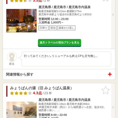
3.5点
/ 2 件
鹿児島県 / 鹿児島市 / 鹿児島市内温泉
南鹿児島駅前駅3.01km
都通駅275m
鹿児島中央駅より徒歩3分鹿児島ICより約5分
営業時間 12:00～23:00
入浴料金 1,000円～
日帰り
宿泊
源泉かけ流し
楽天トラベルの宿泊プランを見る
行ってみてください｡リニューアルも終えCPも文句無し。
匿名
関連情報から探す
みょうばんの湯（旧 みょうばん温泉）
お気に入
りに追加
4.3点
/ 23 件
鹿児島県 / 鹿児島市 / 鹿児島市内温泉
南鹿児島駅前駅3.16km
鹿児島中央駅286m
JR鹿児島中央駅（西口）から城西通りへ左折、徒歩3分。
城西通り添い。…
営業時間 8:00～22:00