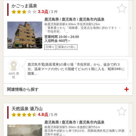
かごっま温泉
お気に入
りに追加
3.3点
/ 3 件
鹿児島県 / 鹿児島市 / 鹿児島市内温泉
南鹿児島駅前駅4.99km
市役所前駅129m
・電車通りから「桟橋通」交差点を海側に折れてすぐ ・
「市役所前」「…
営業時間 10:00～24:00
入浴料金 460円～
日帰り
源泉かけ流し
鹿児島市電(路面電車)の乗り場「市役所前」から、徒歩で約３
分。温泉マークの付いた５階建てビルの１階に入る、昭和34年に
開業…
40代 男
性
関連情報から探す
天然温泉 湯乃山
お気に入
りに追加
4.8点
/ 5 件
鹿児島県 / 鹿児島市 / 鹿児島市内温泉
南鹿児島駅前駅5.36km
水族館口駅551m
鹿児島中央駅から車で約10分。西郷南洲終焉之地隣りJR鹿
児島中央駅よ…