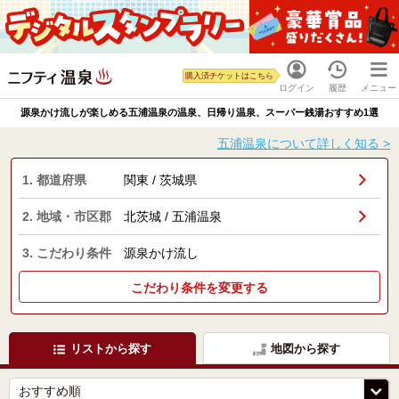
購入済チケットはこちら
ログイン
履歴
メニュー
源泉かけ流しが楽しめる五浦温泉の温泉、日帰り温泉、スーパー銭湯おすすめ1選
五浦温泉について詳しく知る >
1. 都道府県
関東 / 茨城県
2. 地域・市区郡
北茨城 / 五浦温泉
3. こだわり条件
源泉かけ流し
こだわり条件を変更する
リストから探す
地図から探す