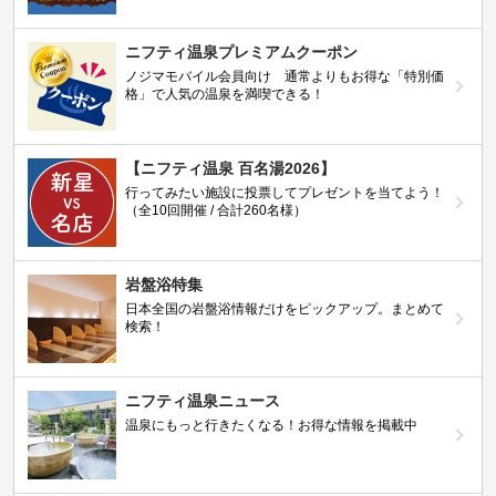
ニフティ温泉プレミアムクーポン
ノジマモバイル会員向け 通常よりもお得な「特別価
格」で人気の温泉を満喫できる！
【ニフティ温泉 百名湯2026】
行ってみたい施設に投票してプレゼントを当てよう！
（全10回開催 / 合計260名様）
岩盤浴特集
日本全国の岩盤浴情報だけをピックアップ。まとめて
検索！
ニフティ温泉ニュース
温泉にもっと行きたくなる！お得な情報を掲載中