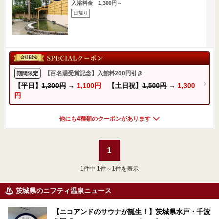
入浴料金 1,300円～
日帰り
【百名湯受賞記念】入館料200円引き
期間限定
【平日】
1,300円
→
1,100円
【土日祝】
1,500円
→
1,300
円
他にも4種類のクーポンがあります
1
1
件中 1件～1件を表示
茨城県のニフティ温泉ニュース
【ニコアンドのサウナが誕生！】茨城県水戸・千波