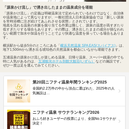
「源泉かけ流し」で湧き出したままの温泉成分を堪能
「源泉かけ流し」の定義は明確温泉法で定められているわけではなく、自治体
や温泉地によって異なりますが、一般社団法人日本温泉協会では「新しい源泉
を常時浴槽に注ぎ続けてあふれさせる状態」とされています。
地底を流れる温泉の水脈を掘り当てる作業は難しく、源泉の温度が高すぎたり
低すぎたりする場合もあります。その際は、湧き出したままの成分が損なわれ
ない範囲で加水や加温を行うことでより快適な温度を保っている場合もありま
す。
横浜駅から徒歩5分のところにある「
横浜天然温泉 SPA EAS(スパイアス)
」は、
地下1,500mから湧き出る琥珀色の天然温泉を都会にいながら堪能できます。
五浦温泉の源泉かけ流しが楽しめる温泉、日帰り温泉、スーパー銭湯の中でも
特に人気があるのは、
五浦観光ホテル別館大観荘(いずら）
などの施設です。
ぜひ一度は足を運んでみてください。
第20回ニフティ温泉年間ランキング2025
全国約2.2万件の中から頂点に選ばれた、2025年の人
気施設は…
ニフティ温泉 サウナランキング2026
おふろ好きユーザーの投票により、全国No.1サウナが
決定！