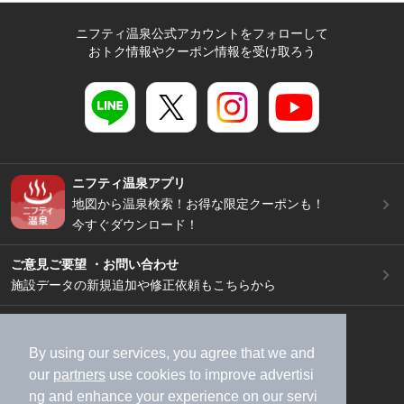
ニフティ温泉公式アカウントをフォローして
おトク情報やクーポン情報を受け取ろう
ニフティ温泉アプリ
地図から温泉検索！お得な限定クーポンも！
今すぐダウンロード！
ご意見ご要望 ・お問い合わせ
施設データの新規追加や修正依頼もこちらから
スマートフォン
/
PC
加盟店募集（資料請求）
広告出稿のご案内
By using our services, you agree that we and
our
partners
use cookies to improve advertisi
利用規約
ライフスタイルMEMBERS+規約
ng and enhance your experience on our servi
特定商取引法に基づく表記
ヘルプ
採用情報