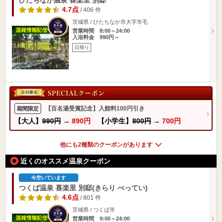
4.7点
/ 406 件
茨城県 / ひたちなか市大字市毛
営業時間 8:00～24:00
入浴料金 990円～
日帰り
【百名湯受賞記念】入館料100円引き
期間限定
【大人】
990円
→
890円
【小学生】
800円
→
700円
他にも2種類のクーポンがあります
近くのオススメ温泉クーポン
今空いています
つくば温泉 喜楽里 別邸(きらり べってい)
4.6点
/ 801 件
茨城県 / つくば市
営業時間 9:00～24:00