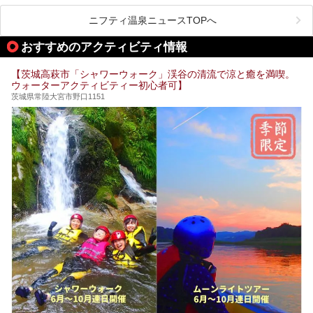
というウワサ。気になる全貌をレポートします！
紅葉シーズンを迎えた11月は、より多くの人に絶景入浴を
ニフティ温泉ニュースTOPへ
楽しんでもらえるよう、「紅葉祭」をはじめ、さまざまなサ
ービスやイベントが実施されます。
おすすめのアクティビティ情報
※2024年の紅葉祭は終了いたしました。
【茨城高萩市「シャワーウォーク」渓谷の清流で涼と癒を満喫。
ウォーターアクティビティー初心者可】
茨城県常陸大宮市野口1151