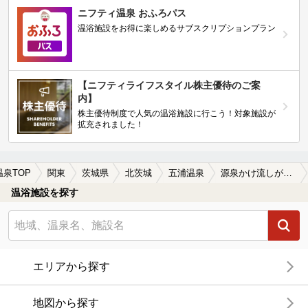
ニフティ温泉 おふろパス
温浴施設をお得に楽しめるサブスクリプションプラン
【ニフティライフスタイル株主優待のご案
内】
株主優待制度で人気の温浴施設に行こう！対象施設が
拡充されました！
温泉TOP
関東
茨城県
北茨城
五浦温泉
源泉かけ流しが楽しめる五浦温泉の温泉、日帰り温泉、スーパー銭湯おすすめ
温浴施設を探す
エリアから探す
地図から探す