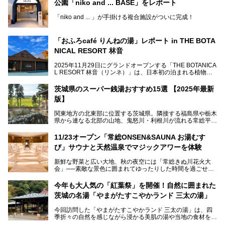
公園「niko and ... BASE」をレポート
「niko and ... 」が手掛ける複合施設がついに完成！
サウナやカフェ、BBQエリア併設の「niko and ... BASE」が
茨城県水戸・千波公園に2026年4月23日（木）待望のオー
「おふろcafé りんねの湯」レポート in THE BOTA
プンを迎えます。
NICAL RESORT 林音
2025年11月29日にグランドオープンする「THE BOTANICA
L RESORT 林音（リンネ）」は、日本初の泊まれる植物
この記事では、オープンに先駆けプレス向けに行われた体験
園！アクティビティ・温泉・食・宿泊を一体的に楽しめる体
会にライターが参加。ひと足お先に、サウナをはじめとする
験型リゾートです。その中でも注目されているのが「おふろ
施設を体験してきました！
茨城県のスーパー銭湯おすすめ15選 【2025年最新
café りんねの湯」。内覧会に参加して、ひと足お先に体験
版】
してきました。
関東地方の北東部に位置する茨城県。隣接する福島県や栃木
県から連なる北部の山地、鬼怒川・利根川が流れる常総平野
から霞ヶ浦・北浦周辺に広がる南部の平野と水郷地帯、さら
に日立や大洗、鹿島など数々の漁港が並ぶ東部の太平洋岸
11/23オープン「常総ONSEN&SAUNA お湯むす
と、同じ県内でもさまざまな景色を見られるのが魅力です。
び」サウナと天然温泉でマジックアワーを体験
そんな茨城県では、温泉もエリアごとに成分が多種多様なの
新鮮な野菜と広い大地、秋の夜空には「常総きぬ川花火大
が特徴的。なかでもおすすめのスーパー銭湯をご紹介しま
会」──素敵な景色に囲まれてゆったりした時間を過ごせる
す。
茨城県常総市に、2024年11月23日（土）、魅力たっぷりの
温浴施設「常総ONSEN&SAUNA お湯むすび」がオープンし
今年も大人気の「紅葉祭」を開催！自然に囲まれた
ます。
茨城の名湯「やまがたすこやかランド 三太の湯」
「道の駅 常総」「TSUTAYA BOOKSTORE」と並ぶ巨大な商
今回訪問した「やまがたすこやかランド 三太の湯」は、四
業施設の一角に構えられた店内では、関東最大級となる合計
季折々の自然を感じながら浸かる美肌の湯や当地の食材を使
10室のサウナと自家源泉温泉、高濃度炭酸泉を満喫でき、
ったグルメが魅力の日帰り温泉。
夕暮れ時には涙のでるような「マジックアワー」に出会える