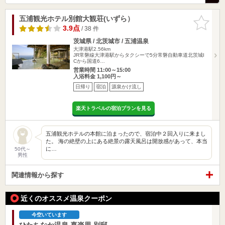
五浦観光ホテル別館大観荘(いずら）
お気に入
りに追加
3.9点
/ 38 件
茨城県 / 北茨城市 / 五浦温泉
大津港駅2.56km
JR常磐線大津港駅からタクシーで5分常磐自動車道北茨城I
Cから国道6…
営業時間 11:00～15:00
入浴料金 1,100円～
日帰り
宿泊
源泉かけ流し
楽天トラベルの宿泊プランを見る
五浦観光ホテルの本館に泊まったので、宿泊中２回入りに来まし
た。 海の絶壁の上にある絶景の露天風呂は開放感があって、本当
に…
50代～
男性
関連情報から探す
近くのオススメ温泉クーポン
今空いています
ひたちなか温泉 喜楽里 別邸