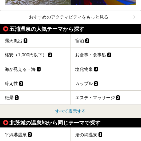
おすすめのアクティビティをもっと見る
五浦温泉の人気テーマから探す
露天風呂
宿泊
3
3
格安（1,000円以下）
お食事・食事処
3
3
海が見える・海
塩化物泉
3
3
冷え性
カップル
3
2
絶景
エステ・マッサージ
2
2
すべて表示する
北茨城の温泉地から同じテーマで探す
平潟港温泉
湯の網温泉
3
1