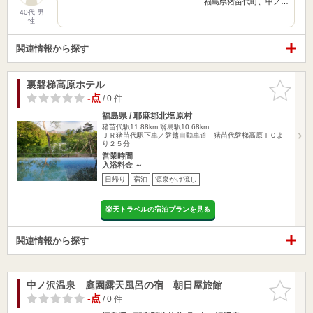
福島県猪苗代町、中ノ…
40代 男
性
関連情報から探す
裏磐梯高原ホテル
お気に入
りに追加
-点
/ 0 件
福島県 / 耶麻郡北塩原村
猪苗代駅11.88km
翁島駅10.68km
ＪＲ猪苗代駅下車／磐越自動車道 猪苗代磐梯高原ＩＣよ
り２５分
営業時間
入浴料金 ～
日帰り
宿泊
源泉かけ流し
楽天トラベルの宿泊プランを見る
関連情報から探す
中ノ沢温泉 庭園露天風呂の宿 朝日屋旅館
お気に入
りに追加
-点
/ 0 件