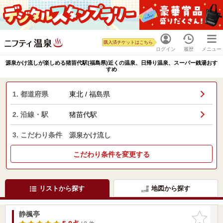
購入済チケットはこちら
ログイン
履歴
メニュー
源泉かけ流しが楽しめる猪苗代駅(福島県)近くの温泉、日帰り温泉、スーパー銭湯おす
すめ
1. 都道府県
東北 / 福島県
2. 沿線・駅
猪苗代駅
3. こだわり条件
源泉かけ流し
こだわり条件を変更する
リストから探す
地図から探す
静楓亭
お気に入
りに追加