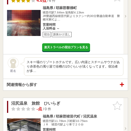
4.0点
/ 6 件
福島県 / 耶麻郡磐梯町
猪苗代駅7.64km
翁島駅4.13km
JR磐越西線猪苗代駅よりタクシー約30分磐越自動車道 磐
梯河東ICよ…
営業時間
入浴料金 ～
宿泊
源泉かけ流し
楽天トラベルの宿泊プランを見る
スキー場のリゾートホテルです。広い内湯とスチームサウナがあ
り赤茶色の濁り湯で浴槽の1/3ぐらいが浅くなってます。宿泊者
が多…
匿名
関連情報から探す
沼尻温泉 旅館 ひいらぎ
お気に入
りに追加
-点
/ 0 件
福島県 / 耶麻郡猪苗代町 / 沼尻温泉
猪苗代駅11.78km
川桁駅10.75km
ＪＲ 猪苗代駅より車で２０分
営業時間