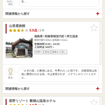
右…
50代～
男性
関連情報から探す
山形屋旅館
お気に入
りに追加
3.5点
/ 3 件
福島県 / 耶麻郡猪苗代町 / 押立温泉
猪苗代駅5.69km
翁島駅2.61km
営業時間 8:00～19:00
入浴料金 500円～
日帰り
宿泊
源泉かけ流し
「さぎの湯」の裏側にある、年季の入った宿です。 自家源泉は加
温に費用がかかる為、今は使用されず、イナワシロリゾートホテ
ル…
匿名
関連情報から探す
星野リゾート 磐梯山温泉ホテル
お気に入
りに追加