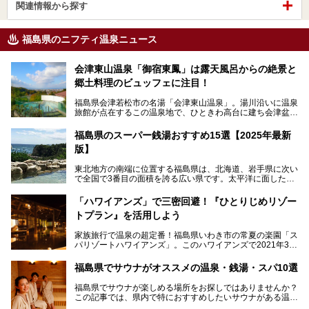
関連情報から探す
福島県のニフティ温泉ニュース
会津東山温泉「御宿東鳳」は露天風呂からの絶景と
郷土料理のビュッフェに注目！
福島県会津若松市の名湯「会津東山温泉」。湯川沿いに温泉
旅館が点在するこの温泉地で、ひときわ高台に建ち会津盆地
一望の眺望をほしいままにする絶景の宿、それがORIX HOT
ELS & RESORTSの「御宿東鳳」です。
福島県のスーパー銭湯おすすめ15選【2025年最新
版】
大浴場は「宙の湯」「棚雲の湯」の2つ。いずれも素晴らし
い開放感。ビュッフェレストラン「あがらんしょ」での会津
東北地方の南端に位置する福島県は、北海道、岩手県に次い
の郷土料理など夕朝食の美味しさも評判。人気のこのお宿の
で全国で3番目の面積を誇る広い県です。太平洋に面した
過ごし方を徹底紹介いたします。
「浜通り」から、南北に阿武隈川が流れ水田や果樹園が広が
る「中通り」、磐梯山や猪苗代湖、五色沼、尾瀬湿原などが
───
「ハワイアンズ」で三密回避！『ひとりじめリゾー
ある「会津地方」まで、変化に富んだ自然を楽しめるのが魅
提供元：オリックス・ホテルマネジメント株式会社【PR】
トプラン』を活用しよう
力です。
この記事は会津東山温泉 御宿東鳳のPR記事です。
東京から新幹線なら1時間半、車でも3時間程度とアクセス
家族旅行で温泉の超定番！福島県いわき市の常夏の楽園「ス
も良好で、首都圏からの週末旅行先としても人気の福島県。
パリゾートハワイアンズ」。このハワイアンズで2021年3月
そんな福島県でチェックしておきたい、評判のスーパー銭湯
25日より「ひとりじめリゾートプラン第2弾」として「かぞ
をピックアップしました。
く温泉編」をスタートしました。
福島県でサウナがオススメの温泉・銭湯・スパ10選
子供と一緒に安心して温泉に行きたい、そんな方にお役立ち
福島県でサウナが楽しめる場所をお探しではありませんか？
のこのプランをはじめとして、ハワイアンズの「ひとりじめ
この記事では、県内で特におすすめしたいサウナがある温泉
リゾートプラン」の魅力をご紹介します。
や銭湯、スパを厳選してご紹介！