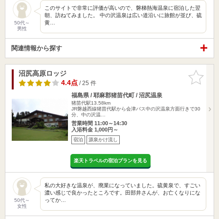
このサイトで非常に評価が高いので、磐梯熱海温泉に宿泊した翌
朝、訪ねてみました。 中の沢温泉は広い道沿いに旅館が並び、硫
黄…
50代～
男性
関連情報から探す
沼尻高原ロッジ
お気に入
りに追加
4.4点
/ 25 件
福島県 / 耶麻郡猪苗代町 / 沼尻温泉
猪苗代駅13.58km
JR磐越西線猪苗代駅から会津バス中の沢温泉方面行きで30
分、中の沢温…
営業時間 11:00～14:30
入浴料金 1,000円～
宿泊
源泉かけ流し
楽天トラベルの宿泊プランを見る
私の大好きな温泉が、廃業になっていました。硫黄泉で、すごい
濃い感じで良かったところです。田部井さんが、お亡くなりにな
ってか…
50代～
女性