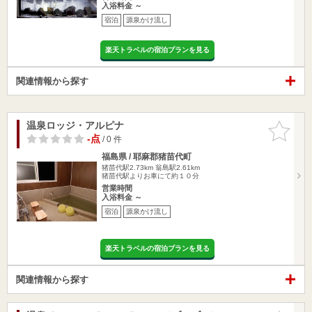
入浴料金 ～
宿泊
源泉かけ流し
楽天トラベルの宿泊プランを見る
関連情報から探す
温泉ロッジ・アルピナ
お気に入
りに追加
-点
/ 0 件
福島県 / 耶麻郡猪苗代町
猪苗代駅2.73km
翁島駅2.61km
猪苗代駅よりお車にて約１０分
営業時間
入浴料金 ～
宿泊
源泉かけ流し
楽天トラベルの宿泊プランを見る
関連情報から探す