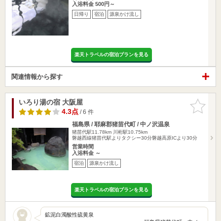
入浴料金 500円～
日帰り
宿泊
源泉かけ流し
楽天トラベルの宿泊プランを見る
関連情報から探す
いろり湯の宿 大阪屋
お気に入
りに追加
4.3点
/ 6 件
福島県 / 耶麻郡猪苗代町 / 中ノ沢温泉
猪苗代駅11.78km
川桁駅10.75km
磐越西線猪苗代駅よりタクシー30分磐越高原ICより30分
営業時間
入浴料金 ～
宿泊
源泉かけ流し
楽天トラベルの宿泊プランを見る
鉱泥白濁酸性硫黄泉