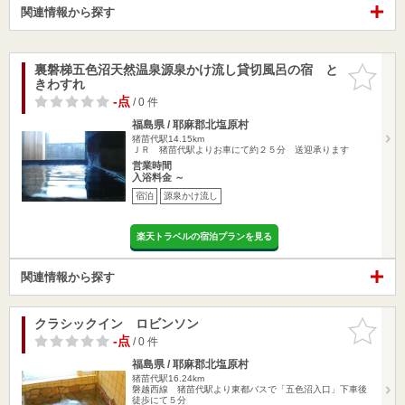
関連情報から探す
裏磐梯五色沼天然温泉源泉かけ流し貸切風呂の宿 と
お気に入
きわすれ
りに追加
-点
/ 0 件
福島県 / 耶麻郡北塩原村
猪苗代駅14.15km
ＪＲ 猪苗代駅よりお車にて約２５分 送迎承ります
営業時間
入浴料金 ～
宿泊
源泉かけ流し
楽天トラベルの宿泊プランを見る
関連情報から探す
クラシックイン ロビンソン
お気に入
りに追加
-点
/ 0 件
福島県 / 耶麻郡北塩原村
猪苗代駅16.24km
磐越西線 猪苗代駅より東都バスで「五色沼入口」下車後
徒歩にて５分