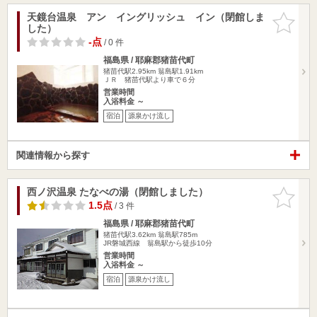
天鏡台温泉 アン イングリッシュ イン（閉館しま
お気に入
した）
りに追加
-点
/ 0 件
福島県 / 耶麻郡猪苗代町
猪苗代駅2.95km
翁島駅1.91km
ＪＲ 猪苗代駅より車で６分
営業時間
入浴料金 ～
宿泊
源泉かけ流し
関連情報から探す
西ノ沢温泉 たなべの湯（閉館しました）
お気に入
りに追加
1.5点
/ 3 件
福島県 / 耶麻郡猪苗代町
猪苗代駅3.62km
翁島駅785m
JR磐城西線 翁島駅から徒歩10分
営業時間
入浴料金 ～
宿泊
源泉かけ流し