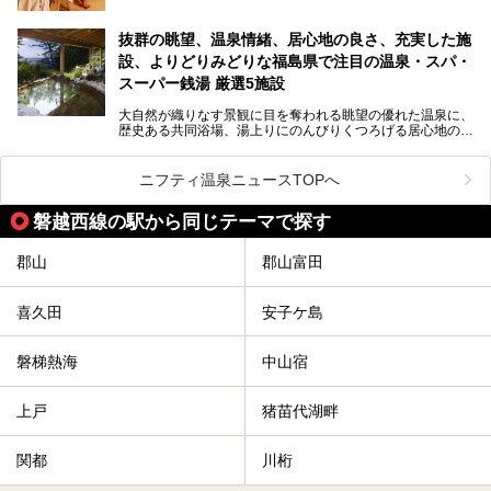
「サウナで思いっきり汗をかいてスッキリしたい！」
抜群の眺望、温泉情緒、居心地の良さ、充実した施
「最近疲れが溜まってる。リフレッシュできる場所ないか
な？」
設、よりどりみどりな福島県で注目の温泉・スパ・
そんな方は、ぜひサウナに足を運んでみてくださいね。
スーパー銭湯 厳選5施設
大自然が織りなす景観に目を奪われる眺望の優れた温泉に、
歴史ある共同浴場、湯上りにのんびりくつろげる居心地のい
い温泉やさまざまなニーズに応えてくれる施設充実度の高い
スーパー銭湯など、多種多様な温浴施設が割拠する福島県。
今回は、そんな福島県にある温浴施設のなかから、筆者が
ニフティ温泉ニュースTOPへ
「一度訪ねてみたい」と気になっている魅力的な施設を5件
ピックアップして紹介します。
磐越西線の駅から同じテーマで探す
※2021/07/21時点の情報です。
郡山
郡山富田
喜久田
安子ケ島
磐梯熱海
中山宿
上戸
猪苗代湖畔
関都
川桁