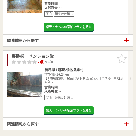
営業時間
入浴料金 ～
宿泊
源泉かけ流し
楽天トラベルの宿泊プランを見る
関連情報から探す
裏磐梯 ペンション蛍
お気に入
りに追加
-点
/ 0 件
福島県 / 耶麻郡北塩原村
猪苗代駅16.24km
【JR磐越西線】 猪苗代駅下車 五色沼入口バス停下車 徒歩
６分 ／ …
営業時間
入浴料金 ～
宿泊
源泉かけ流し
楽天トラベルの宿泊プランを見る
関連情報から探す