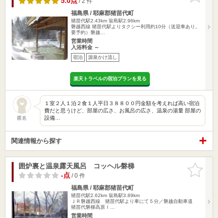
5.0点
/ 2 件
福島県 / 耶麻郡猪苗代町
猪苗代駅2.43km
翁島駅2.96km
磐越西線 猪苗代駅よりタクシー利用約10分（送迎車あり。
要予約）磐越…
営業時間
入浴料金 ～
宿泊
源泉かけ流し
楽天トラベルの宿泊プランを見る
１室２人１泊２食１人平日３８８００円金額を考えれば高い宿泊
費だと思うけど、部屋の広さ、お風呂の広さ、温泉の湯量 部屋の
設備…
匿名
関連情報から探す
囲炉裏と温泉露天風呂 コッヘル磐梯
お気に入
りに追加
-点
/ 0 件
福島県 / 耶麻郡猪苗代町
猪苗代駅2.62km
翁島駅3.89km
ＪＲ磐越西線 猪苗代駅より車にて５分／磐越自動車道
猪苗代磐梯高原Ｉ…
営業時間