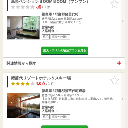
温泉ペンションＢOOMＢOOM（ブンブン）
お気に入
りに追加
-点
/ 0 件
福島県 / 耶麻郡猪苗代町
猪苗代駅2.83km
翁島駅2.89km
ＪＲ 猪苗代駅より車で１０分
営業時間
入浴料金 ～
宿泊
源泉かけ流し
楽天トラベルの宿泊プランを見る
関連情報から探す
猪苗代リゾートホテル＆スキー場
お気に入
りに追加
4.0点
/ 1 件
福島県 / 耶麻郡猪苗代町綿場
猪苗代駅4.64km
翁島駅2.66km
【東京方面】首都高→東北自動車道→郡山JCT→猪苗代・
磐梯高原IC→…
営業時間
入浴料金 ～
宿泊
源泉かけ流し