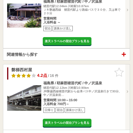
福島県 / 耶麻郡猪苗代町 / 中ノ沢温泉
猪苗代駅12.04km
川桁駅10.87km
ＪＲ磐越西線 猪苗代駅より路線バスで３０分、又は車で
２０分
営業時間
入浴料金 ～
宿泊
源泉かけ流し
楽天トラベルの宿泊プランを見る
関連情報から探す
磐梯西村屋
お気に入
りに追加
4.2点
/ 16 件
福島県 / 耶麻郡猪苗代町 / 中ノ沢温泉
猪苗代駅12.12km
川桁駅10.90km
JR磐越西線猪苗代駅から会津バス中ノ沢温泉行きで30分、
中ノ沢温泉前…
営業時間 10:00～15:00
入浴料金 700円～
日帰り
宿泊
源泉かけ流し
楽天トラベルの宿泊プランを見る