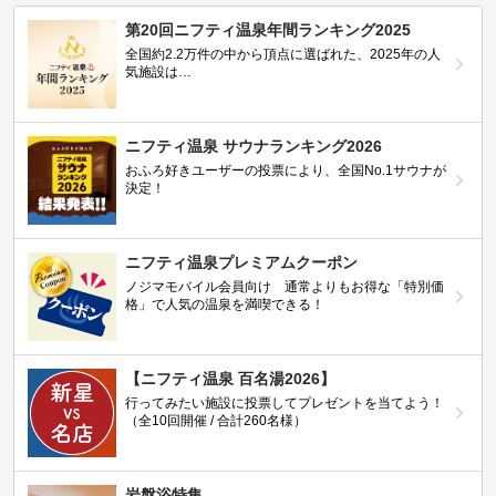
第20回ニフティ温泉年間ランキング2025
全国約2.2万件の中から頂点に選ばれた、2025年の人
気施設は…
ニフティ温泉 サウナランキング2026
おふろ好きユーザーの投票により、全国No.1サウナが
決定！
ニフティ温泉プレミアムクーポン
ノジマモバイル会員向け 通常よりもお得な「特別価
格」で人気の温泉を満喫できる！
【ニフティ温泉 百名湯2026】
行ってみたい施設に投票してプレゼントを当てよう！
（全10回開催 / 合計260名様）
岩盤浴特集