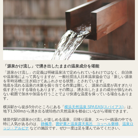
「源泉かけ流し」で湧き出したままの温泉成分を堪能
「源泉かけ流し」の定義は明確温泉法で定められているわけではなく、自治体
や温泉地によって異なりますが、一般社団法人日本温泉協会では「新しい源泉
を常時浴槽に注ぎ続けてあふれさせる状態」とされています。
地底を流れる温泉の水脈を掘り当てる作業は難しく、源泉の温度が高すぎたり
低すぎたりする場合もあります。その際は、湧き出したままの成分が損なわれ
ない範囲で加水や加温を行うことでより快適な温度を保っている場合もありま
す。
横浜駅から徒歩5分のところにある「
横浜天然温泉 SPA EAS(スパイアス)
」は、
地下1,500mから湧き出る琥珀色の天然温泉を都会にいながら堪能できます。
猪苗代駅の源泉かけ流しが楽しめる温泉、日帰り温泉、スーパー銭湯の中でも
特に人気があるのは、
静楓亭
、
囲炉裏と温泉露天風呂 コッヘル磐梯
、
温泉ロ
ッジ・アルピナ
などの施設です。ぜひ一度は足を運んでみてください。