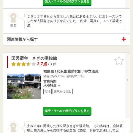
楽天トラベルの宿泊プランを見る
２０１２年６月から改名した高台にあるホテル。紅葉シーズンで
したが入浴客はありませんでした。 内湯（写真）、４１℃設定と
温…
匿名
関連情報から探す
国民宿舎 さぎの湯旅館
お気に入
りに追加
3.7点
/ 3 件
福島県 / 耶麻郡猪苗代町 / 押立温泉
猪苗代駅5.65km
翁島駅2.55km
営業時間
入浴料金 ～
宿泊
源泉かけ流し
楽天トラベルの宿泊プランを見る
安政３年に開業した押立温泉さぎの湯旅館。 その当時は、会津磐
梯山麓の裏山から自噴する硫黄泉（25度）を薪で湯沸しして五