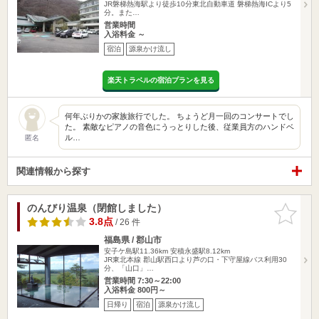
JR磐梯熱海駅より徒歩10分東北自動車道 磐梯熱海ICより5
分。また…
営業時間
入浴料金 ～
宿泊
源泉かけ流し
楽天トラベルの宿泊プランを見る
何年ぶりかの家族旅行でした。 ちょうど月一回のコンサートでし
た。 素敵なピアノの音色にうっとりした後、従業員方のハンドベ
ル…
匿名
関連情報から探す
のんびり温泉（閉館しました）
お気に入
りに追加
3.8点
/ 26 件
福島県 / 郡山市
安子ケ島駅11.36km
安積永盛駅8.12km
JR東北本線 郡山駅西口より芦の口・下守屋線バス利用30
分、「山口」…
営業時間 7:30～22:00
入浴料金 800円～
日帰り
宿泊
源泉かけ流し