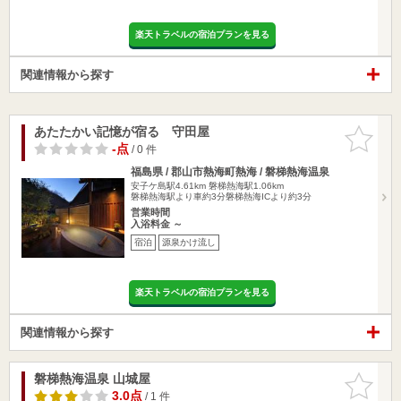
楽天トラベルの宿泊プランを見る
関連情報から探す
あたたかい記憶が宿る 守田屋
お気に入
りに追加
-点
/ 0 件
福島県 / 郡山市熱海町熱海 / 磐梯熱海温泉
安子ケ島駅4.61km
磐梯熱海駅1.06km
磐梯熱海駅より車約3分磐梯熱海ICより約3分
営業時間
入浴料金 ～
宿泊
源泉かけ流し
楽天トラベルの宿泊プランを見る
関連情報から探す
磐梯熱海温泉 山城屋
お気に入
りに追加
3.0点
/ 1 件