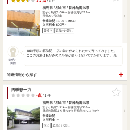
3.7点
/ 3 件
福島県 / 郡山市 / 磐梯熱海温泉
安子ケ島駅3.66km
磐梯熱海駅212m
県道200号経由
営業時間 16:00～19:30
入浴料金 600円～
日帰り
源泉かけ流し
18時半頃の再訪問。 店の前に停められたので寄ってみました。
ここのお湯は私好みのヌル感が強くはないですが有ります。 先…
50代～
男性
関連情報から探す
四季彩一力
お気に入
りに追加
-点
/ 1 件
福島県 / 郡山市 / 磐梯熱海温泉
安子ケ島駅3.91km
磐梯熱海駅304m
磐梯熱海駅より徒歩5分 磐梯熱海ICより5分
営業時間
入浴料金 ～
宿泊
源泉かけ流し