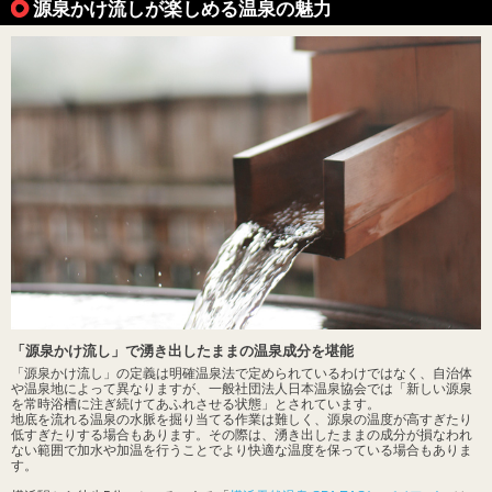
源泉かけ流しが楽しめる温泉の魅力
「源泉かけ流し」で湧き出したままの温泉成分を堪能
「源泉かけ流し」の定義は明確温泉法で定められているわけではなく、自治体
や温泉地によって異なりますが、一般社団法人日本温泉協会では「新しい源泉
を常時浴槽に注ぎ続けてあふれさせる状態」とされています。
地底を流れる温泉の水脈を掘り当てる作業は難しく、源泉の温度が高すぎたり
低すぎたりする場合もあります。その際は、湧き出したままの成分が損なわれ
ない範囲で加水や加温を行うことでより快適な温度を保っている場合もありま
す。