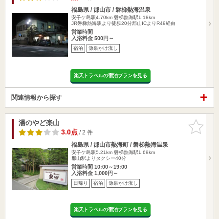
福島県 / 郡山市 / 磐梯熱海温泉
安子ケ島駅4.70km
磐梯熱海駅1.18km
JR磐梯熱海駅より徒歩20分郡山ICよりR49経由
営業時間
入浴料金 500円～
宿泊
源泉かけ流し
楽天トラベルの宿泊プランを見る
関連情報から探す
湯のやど楽山
お気に入
りに追加
3.0点
/ 2 件
福島県 / 郡山市熱海町 / 磐梯熱海温泉
安子ケ島駅5.21km
磐梯熱海駅1.69km
郡山駅よりタクシー40分
営業時間 10:00～19:00
入浴料金 1,000円～
日帰り
宿泊
源泉かけ流し
楽天トラベルの宿泊プランを見る