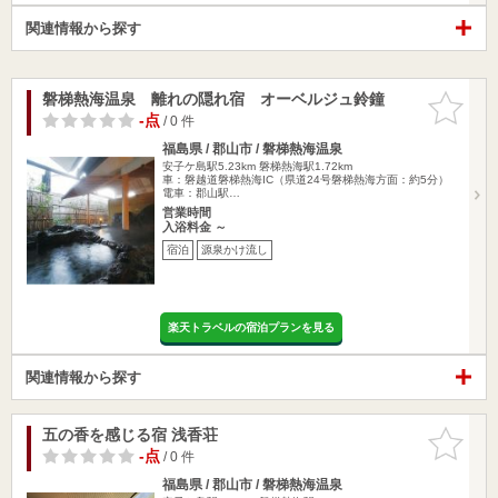
関連情報から探す
磐梯熱海温泉 離れの隠れ宿 オーベルジュ鈴鐘
お気に入
りに追加
-点
/ 0 件
福島県 / 郡山市 / 磐梯熱海温泉
安子ケ島駅5.23km
磐梯熱海駅1.72km
車：磐越道磐梯熱海IC（県道24号磐梯熱海方面：約5分）
電車：郡山駅…
営業時間
入浴料金 ～
宿泊
源泉かけ流し
楽天トラベルの宿泊プランを見る
関連情報から探す
五の香を感じる宿 浅香荘
お気に入
りに追加
-点
/ 0 件
福島県 / 郡山市 / 磐梯熱海温泉