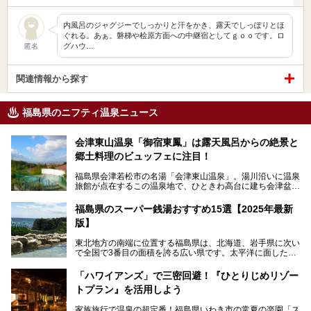
内風呂のジャグジーでしっかりと汗をかき、露天でしっぽりとほ
ぐれる。あぁ。磐梯や桧原方面への中継宿としてｇｏｏです。ロ
グハウ…
匿名
関連情報から探す
福島県のニフティ温泉ニュース
会津東山温泉「御宿東鳳」は露天風呂からの絶景と
郷土料理のビュッフェに注目！
福島県会津若松市の名湯「会津東山温泉」。湯川沿いに温泉
旅館が点在するこの温泉地で、ひときわ高台に建ち会津盆地
一望の眺望をほしいままにする絶景の宿、それがORIX HOT
ELS & RESORTSの「御宿東鳳」です。
福島県のスーパー銭湯おすすめ15選【2025年最新
版】
大浴場は「宙の湯」「棚雲の湯」の2つ。いずれも素晴らし
い開放感。ビュッフェレストラン「あがらんしょ」での会津
東北地方の南端に位置する福島県は、北海道、岩手県に次い
の郷土料理など夕朝食の美味しさも評判。人気のこのお宿の
で全国で3番目の面積を誇る広い県です。太平洋に面した
過ごし方を徹底紹介いたします。
「浜通り」から、南北に阿武隈川が流れ水田や果樹園が広が
る「中通り」、磐梯山や猪苗代湖、五色沼、尾瀬湿原などが
───
「ハワイアンズ」で三密回避！『ひとりじめリゾー
ある「会津地方」まで、変化に富んだ自然を楽しめるのが魅
提供元：オリックス・ホテルマネジメント株式会社【PR】
トプラン』を活用しよう
力です。
この記事は会津東山温泉 御宿東鳳のPR記事です。
東京から新幹線なら1時間半、車でも3時間程度とアクセス
家族旅行で温泉の超定番！福島県いわき市の常夏の楽園「ス
も良好で、首都圏からの週末旅行先としても人気の福島県。