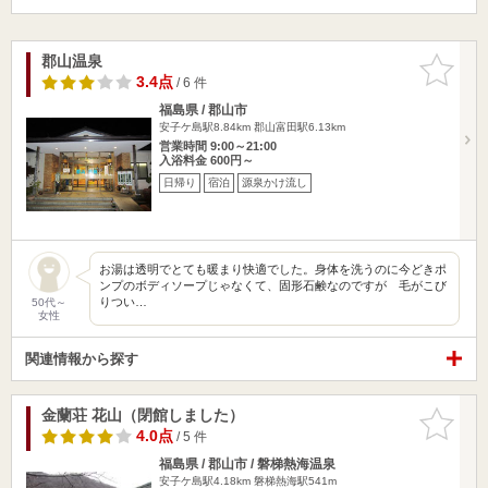
郡山温泉
お気に入
りに追加
3.4点
/ 6 件
福島県 / 郡山市
安子ケ島駅8.84km
郡山富田駅6.13km
営業時間 9:00～21:00
入浴料金 600円～
日帰り
宿泊
源泉かけ流し
お湯は透明でとても暖まり快適でした。身体を洗うのに今どきポ
ンプのボディソープじゃなくて、固形石鹸なのですが 毛がこび
りつい…
50代～
女性
関連情報から探す
金蘭荘 花山（閉館しました）
お気に入
りに追加
4.0点
/ 5 件
福島県 / 郡山市 / 磐梯熱海温泉
安子ケ島駅4.18km
磐梯熱海駅541m