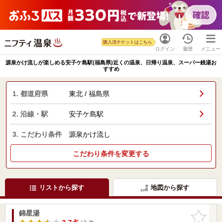
購入済チケットはこちら
ログイン
履歴
メニュー
源泉かけ流しが楽しめる安子ケ島駅(福島県)近くの温泉、日帰り温泉、スーパー銭湯お
すすめ
1. 都道府県
東北 / 福島県
2. 沿線・駅
安子ケ島駅
3. こだわり条件
源泉かけ流し
こだわり条件を変更する
リストから探す
地図から探す
錦星湯
お気に入
りに追加