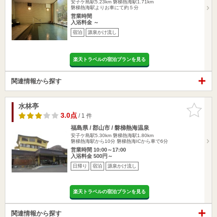
安子ケ島駅5.23km
磐梯熱海駅1.71km
磐梯熱海駅よりお車にて約５分
営業時間
入浴料金 ～
宿泊
源泉かけ流し
楽天トラベルの宿泊プランを見る
関連情報から探す
水林亭
お気に入
りに追加
3.0点
/ 1 件
福島県 / 郡山市 / 磐梯熱海温泉
安子ケ島駅5.30km
磐梯熱海駅1.80km
磐梯熱海駅から10分 磐梯熱海ICから車で6分
営業時間 10:00～17:00
入浴料金 500円～
日帰り
宿泊
源泉かけ流し
楽天トラベルの宿泊プランを見る
関連情報から探す