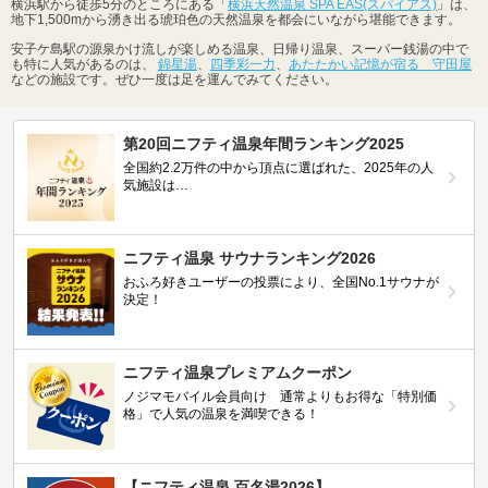
横浜駅から徒歩5分のところにある「
横浜天然温泉 SPA EAS(スパイアス)
」は、
地下1,500mから湧き出る琥珀色の天然温泉を都会にいながら堪能できます。
安子ケ島駅の源泉かけ流しが楽しめる温泉、日帰り温泉、スーパー銭湯の中で
も特に人気があるのは、
錦星湯
、
四季彩一力
、
あたたかい記憶が宿る 守田屋
などの施設です。ぜひ一度は足を運んでみてください。
第20回ニフティ温泉年間ランキング2025
全国約2.2万件の中から頂点に選ばれた、2025年の人
気施設は…
ニフティ温泉 サウナランキング2026
おふろ好きユーザーの投票により、全国No.1サウナが
決定！
ニフティ温泉プレミアムクーポン
ノジマモバイル会員向け 通常よりもお得な「特別価
格」で人気の温泉を満喫できる！
【ニフティ温泉 百名湯2026】