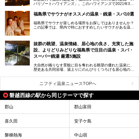
パリゾートハワイアンズ」。このハワイアンズで2021年3月
そんな福島県でチェックしておきたい、評判のスーパー銭湯
25日より「ひとりじめリゾートプラン第2弾」として「かぞ
をピックアップしました。
く温泉編」をスタートしました。
福島県でサウナがオススメの温泉・銭湯・スパ10選
子供と一緒に安心して温泉に行きたい、そんな方にお役立ち
福島県でサウナが楽しめる場所をお探しではありませんか？
のこのプランをはじめとして、ハワイアンズの「ひとりじめ
この記事では、県内で特におすすめしたいサウナがある温泉
リゾートプラン」の魅力をご紹介します。
や銭湯、スパを厳選してご紹介！
「サウナで思いっきり汗をかいてスッキリしたい！」
抜群の眺望、温泉情緒、居心地の良さ、充実した施
「最近疲れが溜まってる。リフレッシュできる場所ないか
な？」
設、よりどりみどりな福島県で注目の温泉・スパ・
そんな方は、ぜひサウナに足を運んでみてくださいね。
スーパー銭湯 厳選5施設
大自然が織りなす景観に目を奪われる眺望の優れた温泉に、
歴史ある共同浴場、湯上りにのんびりくつろげる居心地のい
い温泉やさまざまなニーズに応えてくれる施設充実度の高い
スーパー銭湯など、多種多様な温浴施設が割拠する福島県。
今回は、そんな福島県にある温浴施設のなかから、筆者が
ニフティ温泉ニュースTOPへ
「一度訪ねてみたい」と気になっている魅力的な施設を5件
ピックアップして紹介します。
磐越西線の駅から同じテーマで探す
※2021/07/21時点の情報です。
郡山
郡山富田
喜久田
安子ケ島
磐梯熱海
中山宿