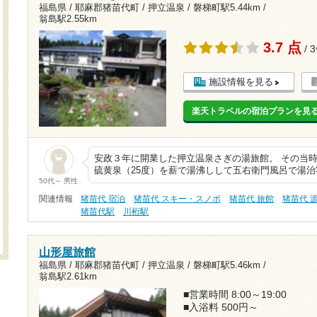
福島県 / 耶麻郡猪苗代町 / 押立温泉 /
磐梯町駅5.44km
/
翁島駅2.55km
3.7 点
/ 
施設情報を見る
楽天トラベルの宿泊プランを見
安政３年に開業した押立温泉さぎの湯旅館。 その当
硫黄泉（25度）を薪で湯沸しして五右衛門風呂で湯
50代～ 男性
関連情報
猪苗代 宿泊
猪苗代 スキー・スノボ
猪苗代 旅館
猪苗代 
猪苗代駅
川桁駅
山形屋旅館
福島県 / 耶麻郡猪苗代町 / 押立温泉 /
磐梯町駅5.46km
/
翁島駅2.61km
■営業時間 8:00～19:00
■入浴料 500円～