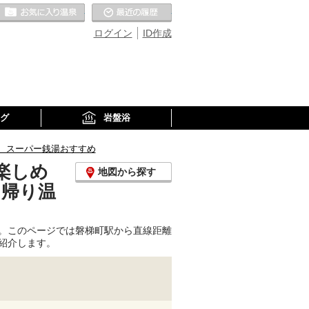
お気に入りの温泉
最近の履歴
ログイン
ID作成
グ
岩盤浴
、スーパー銭湯おすすめ
楽しめ
地図から探す
日帰り温
。このページでは磐梯町駅から直線距離
紹介します。