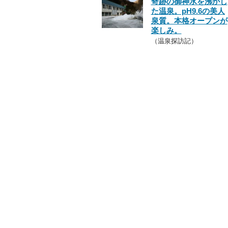
奇跡の御神水を沸かし
た温泉。pH9.6の美人
泉質。本格オープンが
楽しみ。
（温泉探訪記）