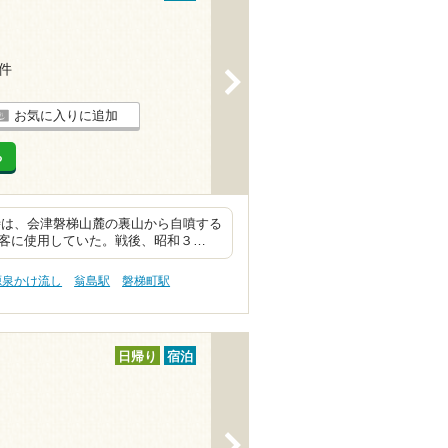
3件
>
お気に入りに追加
る
時は、会津磐梯山麓の裏山から自噴する
治客に使用していた。戦後、昭和３…
源泉かけ流し
翁島駅
磐梯町駅
日帰り
宿泊
>