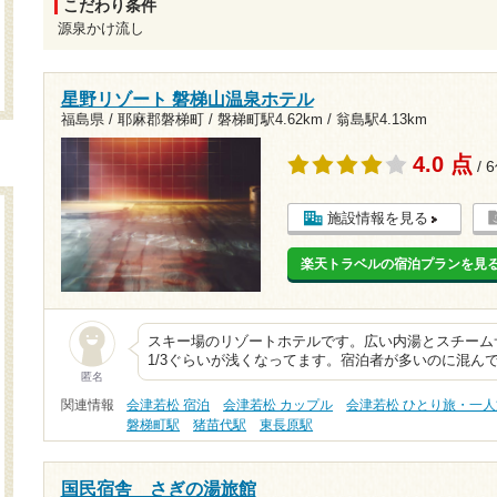
こだわり条件
源泉かけ流し
星野リゾート 磐梯山温泉ホテル
福島県 / 耶麻郡磐梯町 /
磐梯町駅4.62km
/
翁島駅4.13km
4.0 点
/ 
施設情報を見る
楽天トラベルの宿泊プランを見
スキー場のリゾートホテルです。広い内湯とスチーム
1/3ぐらいが浅くなってます。宿泊者が多いのに混ん
匿名
関連情報
会津若松 宿泊
会津若松 カップル
会津若松 ひとり旅・一人
磐梯町駅
猪苗代駅
東長原駅
国民宿舎 さぎの湯旅館