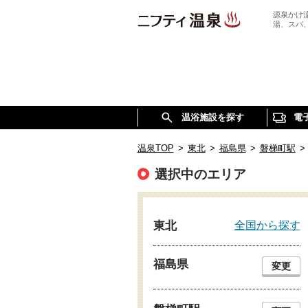
源泉かけ
湯、スパ
温浴施設を探す
電
温泉TOP
>
東北
>
福島県
>
磐梯町駅
>
選択中のエリア
全国から探す
東北
福島県
変更