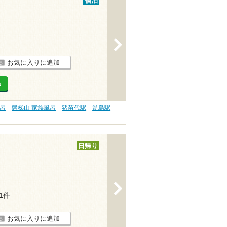
宿泊
>
お気に入りに追加
る
呂
磐梯山 家族風呂
猪苗代駅
翁島駅
日帰り
>
11件
お気に入りに追加