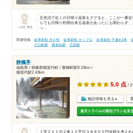
五色沼で近くの日帰り温泉をググると、ここが一番近
らでも日帰り利用出来る温泉があったにも関わらず、
～10代 男性
っ…
関連情報
会津若松 冷え性
会津若松 カップル
会津若松 子連れOK
七日町駅
西若松駅
広田駅
静楓亭
福島県 / 耶麻郡猪苗代町 /
磐梯町駅8.10km
/
猪苗代駅2.43km
5.0 点
/ 
施設情報を見る
楽天トラベルの宿泊プランを見
１室２人１泊２食１人平日３８８００円金額を考えれ