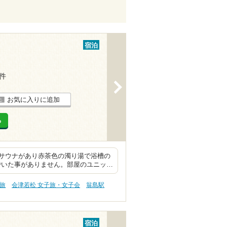
宿泊
6件
>
お気に入りに追加
る
サウナがあり赤茶色の濁り湯で浴槽の
でいた事がありません。部屋のユニッ…
旅
会津若松 女子旅・女子会
翁島駅
宿泊