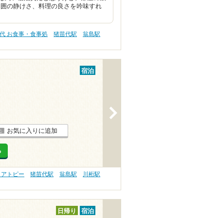
周囲の静けさ、料理の良さを吟味すれ
代 お食事・食事処
猪苗代駅
翁島駅
宿泊
>
お気に入りに追加
る
 アトピー
猪苗代駅
翁島駅
川桁駅
日帰り
宿泊