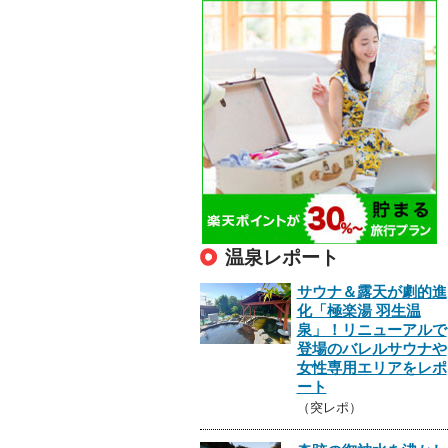
温泉レポート
サウナ＆露天が劇的進
化「極楽湯 羽生温
泉」！リニューアルで
登場のバレルサウナや
女性専用エリアをレポ
ート
（突レポ）