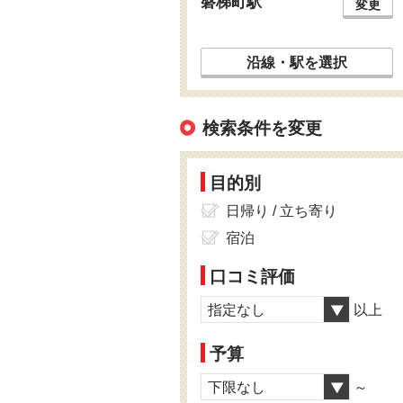
磐梯町駅
変更
沿線・駅を選択
検索条件を変更
目的別
日帰り / 立ち寄り
宿泊
口コミ評価
指定なし
以上
予算
下限なし
～