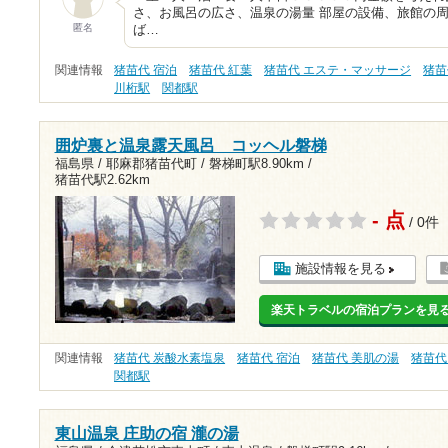
さ、お風呂の広さ、温泉の湯量 部屋の設備、旅館の
匿名
ば…
関連情報
猪苗代 宿泊
猪苗代 紅葉
猪苗代 エステ・マッサージ
猪苗
川桁駅
関都駅
囲炉裏と温泉露天風呂 コッヘル磐梯
福島県 / 耶麻郡猪苗代町 /
磐梯町駅8.90km
/
猪苗代駅2.62km
- 点
/ 0件
施設情報を見る
楽天トラベルの宿泊プランを見
関連情報
猪苗代 炭酸水素塩泉
猪苗代 宿泊
猪苗代 美肌の湯
猪苗代
関都駅
東山温泉 庄助の宿 瀧の湯