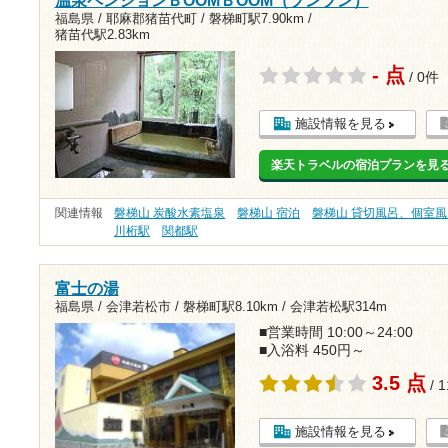
温泉ペンションＢOOMＢOOM（ブンブン）
福島県 / 耶麻郡猪苗代町 /
磐梯町駅7.90km
/
猪苗代駅2.83km
- 点
/ 0件
施設情報を見る
楽天トラベルの宿泊プランを見
関連情報
磐梯山 炭酸水素塩泉
磐梯山 宿泊
磐梯山 貸切風呂、個室風
川桁駅
関都駅
富士の湯
福島県 / 会津若松市 /
磐梯町駅8.10km
/
会津若松駅314m
■営業時間 10:00～24:00
■入浴料 450円～
3.5 点
/ 
施設情報を見る