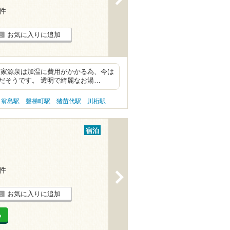
3件
お気に入りに追加
自家源泉は加温に費用がかかる為、今は
だそうです。 透明で綺麗なお湯…
翁島駅
磐梯町駅
猪苗代駅
川桁駅
宿泊
1件
>
お気に入りに追加
る