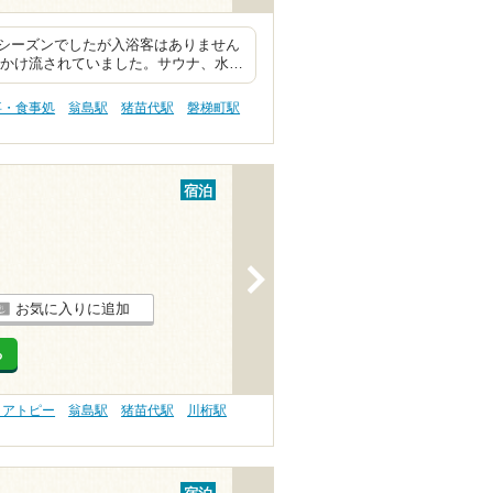
シーズンでしたが入浴客はありません
くかけ流されていました。サウナ、水…
事・食事処
翁島駅
猪苗代駅
磐梯町駅
宿泊
>
お気に入りに追加
る
 アトピー
翁島駅
猪苗代駅
川桁駅