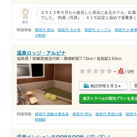
２０１２年６月から改名した高台にあるホテル。紅葉
でした。 内湯（写真）、４１℃設定と温めで湯量多
匿名
関連情報
猪苗代 宿泊
猪苗代 冷え性
猪苗代 カップル
猪苗代 お食
川桁駅
温泉ロッジ・アルピナ
福島県 / 耶麻郡猪苗代町 /
磐梯町駅7.71km
/
翁島駅2.61km
- 点
/ 0件
施設情報を見る
楽天トラベルの宿泊プランを見
関連情報
猪苗代 炭酸水素塩泉
猪苗代 宿泊
猪苗代 美肌の湯
猪苗代
関都駅