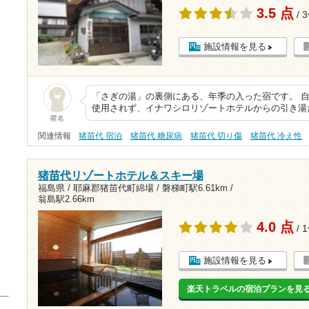
3.5 点
/ 
施設情報を見る
「さぎの湯」の裏側にある、年季の入った宿です。 
使用されず、イナワシロリゾートホテルからの引き湯
匿名
関連情報
猪苗代 宿泊
猪苗代 糖尿病
猪苗代 切り傷
猪苗代 冷え性
猪苗代リゾートホテル＆スキー場
福島県 / 耶麻郡猪苗代町綿場 /
磐梯町駅6.61km
/
翁島駅2.66km
4.0 点
/ 
施設情報を見る
楽天トラベルの宿泊プランを見