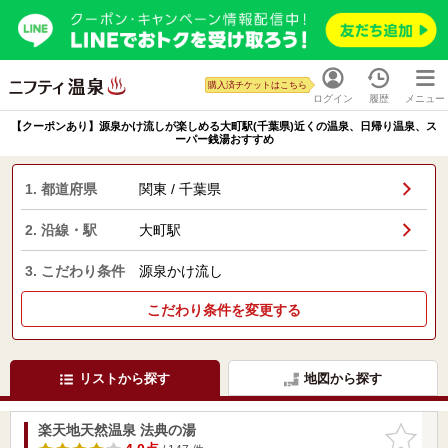
購入済チケットはこちら
ログイン
履歴
メニュー
【クーポンあり】源泉かけ流しが楽しめる大町駅(千葉県)近くの温泉、日帰り温泉、ス
ーパー銭湯おすすめ
1. 都道府県
関東 / 千葉県
2. 沿線・駅
大町駅
3. こだわり条件
源泉かけ流し
こだわり条件を変更する
リストから探す
地図から探す
楽天地天然温泉 法典の湯
お気に入
りに追加