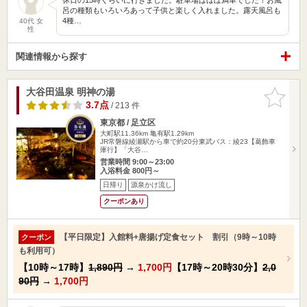
呂の種類もいろいろあって子供と楽しく入れました。露天風呂も
4種…
40代 女
性
関連情報から探す
大谷田温泉 明神の湯
お気に入
りに追加
3.7点
/ 213 件
東京都 / 足立区
大町駅11.36km
亀有駅1.29km
JR常磐線綾瀬駅から車で約20分東武バス：綾23【葛飾車
庫行】「大谷…
営業時間 9:00～23:00
入浴料金 800円～
日帰り
源泉かけ流し
クーポンあり
【平日限定】入館料+唐揚げ定食セット 割引（9時～10時
クーポン
も利用可）
【10時～17時】
1,890円
→
1,700円
【17時～20時30分】
2,0
90円
→
1,700円