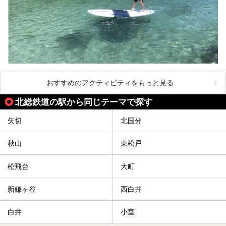
おすすめのアクティビティをもっと見る
北総鉄道の駅から同じテーマで探す
矢切
北国分
秋山
東松戸
松飛台
大町
新鎌ヶ谷
西白井
白井
小室