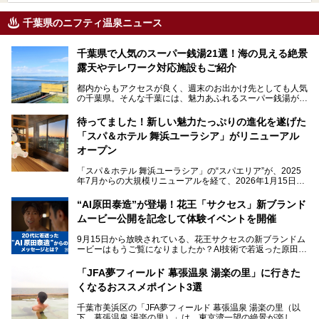
千葉県のニフティ温泉ニュース
千葉県で人気のスーパー銭湯21選！海の見える絶景
露天やテレワーク対応施設もご紹介
都内からもアクセスが良く、週末のお出かけ先としても人気
の千葉県。そんな千葉には、魅力あふれるスーパー銭湯がた
くさんあります。
待ってました！新しい魅力たっぷりの進化を遂げた
「サウナでしっかりととのいたい」「海が見える絶景で非日
「スパ＆ホテル 舞浜ユーラシア」がリニューアル
常を味わいたい」「子連れでも気兼ねなく1日過ごした
い」。
オープン
そんな多様なニーズに応える施設が揃っているため、その日
「スパ＆ホテル 舞浜ユーラシア」の“スパエリア”が、2025
の目的に合った施設がきっと見つかるはずです。
年7月からの大規模リニューアルを経て、2026年1月15日
（木）に再オープン！
さらに最近では、24時間営業で深夜まで滞在できる施設
“AI原田泰造”が登場！花王「サクセス」新ブランド
や、テレワーク・コワーキングスペースを備えた仕事もでき
新設エリアや生まれ変わった浴場・サウナの魅力を、人気キ
るスパも増えており、ただの入浴施設にとどまらない進化を
ムービー公開を記念して体験イベントを開催
ャラクター「ユーラシわん」と一緒にご紹介します。必見の
遂げています。
マル秘情報がたっぷり。ぜひチェックしてみてください！
9月15日から放映されている、花王サクセスの新ブランドム
───
本記事では、人気スーパー銭湯から絶景施設、コワーキング
ービーはもうご覧になりましたか？AI技術で若返った原田泰
提供元：SPA＆HOTEL舞浜ユーラシア【PR】
スペースや休憩スペースが充実した施設、子連れファミリー
造さんが登場して、“前を向くチカラに”というメッセージを
この記事はSPA＆HOTEL舞浜ユーラシアのPRレポート記事
向けの施設など、目的に合わせたおすすめの施設を紹介しま
伝えるムービーです。公開を記念して、スパメッツァおおた
です。
「JFA夢フィールド 幕張温泉 湯楽の里」に行きた
す。
か竜泉寺の湯にて体験イベントを開催。花王サクセスの製品
くなるおススメポイント3選
が無料で試せるチャンスです！
千葉県でスーパー銭湯選びに困った際は、ぜひ参考にしてく
───
ださい。
千葉市美浜区の「JFA夢フィールド 幕張温泉 湯楽の里（以
提供元：花王株式会社【PR】
下、幕張温泉 湯楽の里）」は、東京湾一望の絶景が楽しめ
この記事は花王株式会社商品のPRレポート記事です。