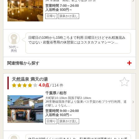
JR 常磐線「南柏」駅より徒歩 10 分
営業時間 7:00～24:00
入浴料金 930円～
日帰り
源泉かけ流し
日曜日の10時から15時ごろまで利用 日曜日だけどそれ程激混み
ではない 岩盤浴専用の休憩室にはコスタカフェマシーン…
50代～
男性
関連情報から探す
天然温泉 満天の湯
お気に入
りに追加
4.0点
/ 114 件
千葉県 / 柏市
大町駅10.19km
我孫子駅2.18km
JR常磐線我孫子駅より阪東バス手賀の杜プラザ行利用、道
の駅しょうなん…
営業時間 9:00～24:00
入浴料金 910円～
日帰り
源泉かけ流し
休日の15時くらいに行きました。駐車場はほぼ満車でした！お風