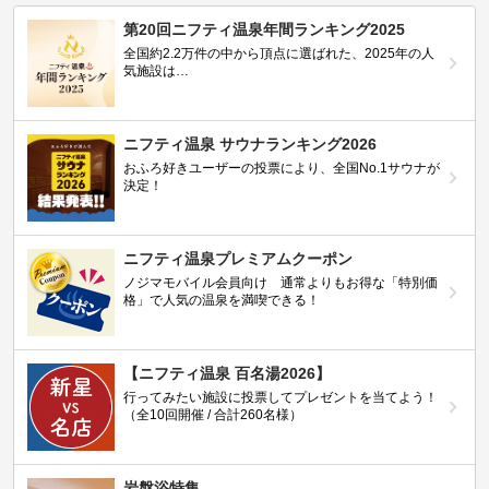
第20回ニフティ温泉年間ランキング2025
全国約2.2万件の中から頂点に選ばれた、2025年の人
気施設は…
ニフティ温泉 サウナランキング2026
おふろ好きユーザーの投票により、全国No.1サウナが
決定！
ニフティ温泉プレミアムクーポン
ノジマモバイル会員向け 通常よりもお得な「特別価
格」で人気の温泉を満喫できる！
【ニフティ温泉 百名湯2026】
行ってみたい施設に投票してプレゼントを当てよう！
（全10回開催 / 合計260名様）
岩盤浴特集