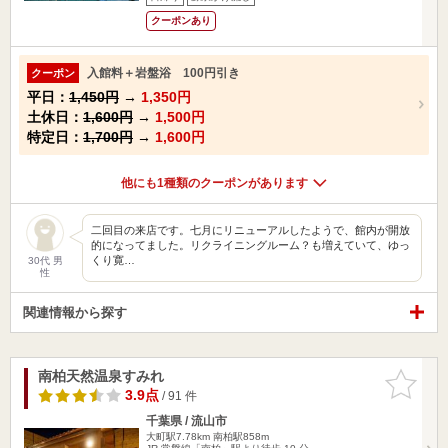
クーポンあり
入館料＋岩盤浴 100円引き
クーポン
平日：
1,450円
→
1,350円
土休日：
1,600円
→
1,500円
特定日：
1,700円
→
1,600円
他にも1種類のクーポンがあります
二回目の来店です。七月にリニューアルしたようで、館内が開放
的になってました。リクライニングルーム？も増えていて、ゆっ
くり寛…
30代 男
性
関連情報から探す
南柏天然温泉すみれ
お気に入
りに追加
3.9点
/ 91 件
千葉県 / 流山市
大町駅7.78km
南柏駅858m