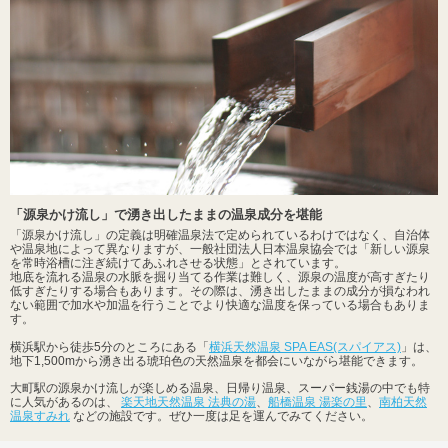
「源泉かけ流し」で湧き出したままの温泉成分を堪能
「源泉かけ流し」の定義は明確温泉法で定められているわけではなく、自治体
や温泉地によって異なりますが、一般社団法人日本温泉協会では「新しい源泉
を常時浴槽に注ぎ続けてあふれさせる状態」とされています。
地底を流れる温泉の水脈を掘り当てる作業は難しく、源泉の温度が高すぎたり
低すぎたりする場合もあります。その際は、湧き出したままの成分が損なわれ
ない範囲で加水や加温を行うことでより快適な温度を保っている場合もありま
す。
横浜駅から徒歩5分のところにある「
横浜天然温泉 SPA EAS(スパイアス)
」は、
地下1,500mから湧き出る琥珀色の天然温泉を都会にいながら堪能できます。
大町駅の源泉かけ流しが楽しめる温泉、日帰り温泉、スーパー銭湯の中でも特
に人気があるのは、
楽天地天然温泉 法典の湯
、
船橋温泉 湯楽の里
、
南柏天然
温泉すみれ
などの施設です。ぜひ一度は足を運んでみてください。