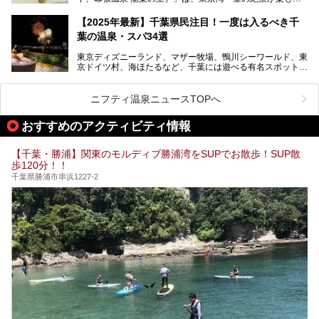
る日帰り温泉です。
設備も天然温泉の露天風呂、サウナ、岩盤浴のほか、高濃度
【2025年最新】千葉県民注目！一度は入るべき千
炭酸泉、海の見えるお休み処や食事処、展望抜群の屋上ま
葉の温泉・スパ34選
で、年代を問わずたっぷり楽しめます。
東京ディズニーランド、マザー牧場、鴨川シーワールド、東
今回は人気のこの施設の中でも、特におススメしたい3つの
京ドイツ村、海ほたるなど、千葉には遊べる有名スポットが
ポイントについて厳選してお届けします。読めばきっと、行
たくさん。そんな千葉県は温泉・スパもすごいんです！千葉
きたくなること間違いなし！
県で生まれ、千葉県で育ち、つい最近まで千葉在住だった私
がお勧めする、一度は入るべき千葉の温泉・スパ34選をま
ニフティ温泉ニュースTOPへ
とめました。
おすすめのアクティビティ情報
【千葉・勝浦】関東のモルディブ勝浦湾をSUPでお散歩！SUP散
歩120分！！
千葉県勝浦市串浜1227-2