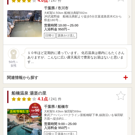
4.0点
/ 147 件
千葉県 / 市川市
大町駅4.50km
船橋法典駅592m
JR武蔵野線 船橋法典駅より徒歩5分京葉道路原木ICから
県道180号…
営業時間 10:00～25:00
入浴料金 950円～
日帰り
源泉かけ流し
１０年ほど定期的に通っています。 化石温泉は都内にもたくさん
ありますが、こんなに広い露天風呂で豊富なお湯はないと思いま
す…
50代～
女性
関連情報から探す
船橋温泉 湯楽の里
お気に入
りに追加
4.1点
/ 241 件
千葉県 / 船橋市
大町駅6.43km
塚田駅569m
東武アーバンパークライン新船橋駅下車,線路沿いを塚田駅
方面へ徒歩約1…
営業時間 9:00～25:00
入浴料金 950円～
日帰り
源泉かけ流し