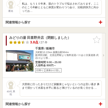
私は、もう１０年来、肌のトラブルで悩まされております。ここ
のところ年齢とともに体質が変わりつつあり、比較的快方に向か
ってお…
匿名
関連情報から探す
みどりの湯 田喜野井店（閉館しました）
お気に入
りに追加
3.8点
/ 27 件
千葉県 / 船橋市
大町駅10.22km
薬園台駅964m
新津田沼駅、北習志野駅より無料送迎バスあり京葉道路 武
石I.Cより県…
営業時間 9:00～25:00
入浴料金 800円～
日帰り
源泉かけ流し
大部前に行ったきりだけど炭酸泉じゃないというのは言い過ぎ 鼻
まで浸かって水面を水平に観ると弾けているのが良く分かる …
40代 男
性
関連情報から探す