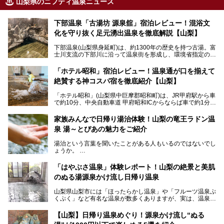
山梨県のニフティ温泉ニュース
下部温泉「古湯坊 源泉舘」宿泊レビュー！混浴文
化を守り抜く足元湧出温泉を徹底解説【山梨】
下部温泉(山梨県身延町)は、約1300年の歴史を持つ古湯。富
士川支流の下部川に沿って温泉街を形成し、環境省指定の国
民保養温泉地でもあります。
中でも「古湯坊 源泉舘」は、戦国時代に武田信玄公も療養
「ホテル昭和」宿泊レビュー！温泉通が口を揃えて
したと伝えられる名湯の宿。最大の特徴は、令和の現代にお
絶賛する神コスパ宿を徹底紹介【山梨】
いても混浴文化が守られ、老若男女の分け隔て一切無く温泉
入浴を楽しめる点。全国的に混浴温泉は年々少しずつ減少傾
「ホテル昭和」(山梨県中巨摩郡昭和町)は、JR甲府駅から車
向にありますが、「古湯坊 源泉舘」では本来あるべき混浴
で約10分、中央自動車道 甲府昭和ICからならば車で約1分の
の姿が保たれている点に注目すべきでしょう。
場所にあるビジネスホテル。2名1室で1名あたり4,000円台
から、一人泊でも6,000円台から宿泊可能です。
今回は足元湧出の混浴温泉である「かくし湯大岩風呂」をは
家族みんなで日帰り湯治体験！山梨の竜王ラドン温
じめ、湯治棟である「別館神泉」を中心に「古湯坊 源泉
泉 湯～とぴあの魅力をご紹介
しかし、最大の魅力は“温泉そのもの”でしょう。自家源泉を
舘」の全貌を徹底紹介します。
所有し、豪快に源泉かけ流しで提供。泡付きのある重曹泉系
湯治という言葉を聞いたことがある人もいるのではないでし
統の単純温泉は、入浴すると実にサッパリ爽快。日帰り入浴
ょうか。
不可なこともあり、全国の温泉ファンがこの温泉を求めて
「ホテル昭和」へ宿泊します。この価格帯のビジネスホテル
なかなか体験できない、湯治体験が日帰りでできる温浴施設
では循環濾過の沸かし湯が一般的ですが、ここは本物の極上
「はやぶさ温泉」体験レポート！山梨の絶景と美肌
が山梨にあります。
温泉。まさに価格破壊と言えるクオリティです。
のぬる湯源泉かけ流し日帰り温泉
家族みんなで楽しめる、山梨県の「竜王ラドン温泉 湯～と
今回は筆者自ら宿泊し、「ホテル昭和」の温泉をはじめ、客
山梨県山梨市には「ほったらかし温泉」や「フルーツ温泉ぷ
ぴあ」の魅力をご紹介します。
室や無料朝食などをご紹介。温泉通が口を揃えて絶賛する神
くぷく」など有名な温泉が数多くありますが、実は、温泉マ
コスパ宿の全貌を徹底解説します！
ニアがわざわざ遠方から足を運ぶ極上の日帰り温泉もあるん
───
です。今回紹介する「はやぶさ温泉」も、そのひとつ。温泉
提供元：株式会社湯ーとぴあ【PR】
【山梨】日帰り温泉めぐり！源泉かけ流し“ぬる
はもちろん、絶景や地元食材を活かしたグルメも堪能できま
この記事は株式会社湯ーとぴあのPRレポート記事です。