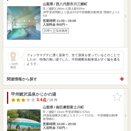
山梨県 / 西八代郡市川三郷町
市ノ瀬駅3.06km
久那土駅835m
JR甲斐岩間駅より徒歩20分中部横断自動車道 増穂ICより1
5分
営業時間 11:00～19:00
入浴料金 800円～
日帰り
塩化物泉
フォッサマグナに湧く温泉で、全て源泉を使っているとのことで
したが、特徴の無い湯でした。中部横断自動車道がすぐ脇を通る
ようで…
～10代
男性
関連情報から探す
甲州鰍沢温泉かじかの湯
お気に入
りに追加
3.4点
/ 16 件
山梨県 / 南巨摩郡富士川町
市ノ瀬駅7.01km
甲斐岩間駅3.57km
JR身延線鰍沢口駅よりタクシーで15分。 中部横断自動車
道増穂IC…
営業時間 10:00～20:00
入浴料金 730円～