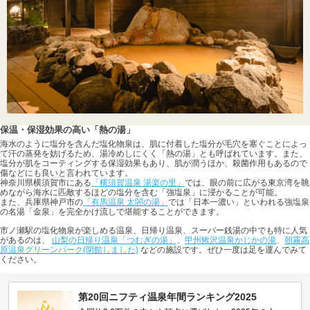
保温・保湿効果の高い「熱の湯」
海水のように塩分を含んだ塩化物泉は、肌に付着した塩分が毛穴を塞ぐことによっ
て汗の蒸発を妨げるため、湯冷めしにくく「熱の湯」とも呼ばれています。また、
塩分が肌をコーティングする保湿効果もあり、肌が潤うほか、殺菌作用もあるので
傷などにも良いと言われています。
神奈川県横須賀市にある
「横須賀温泉 湯楽の里」
では、眼の前に広がる東京湾を眺
めながら海水に匹敵するほどの塩分を含む「強塩泉」に浸かることが可能。
また、兵庫県神戸市の
「有馬温泉 太閤の湯」
では「日本一濃い」といわれる強塩泉
の名湯「金泉」を完全かけ流しで堪能することができます。
市ノ瀬駅の塩化物泉が楽しめる温泉、日帰り温泉、スーパー銭湯の中でも特に人気
があるのは、
山梨の日帰り温泉「つむぎの湯」
、
甲州鰍沢温泉かじかの湯
、
朝霧高
原温泉グリーンパーク(閉館しました)
などの施設です。ぜひ一度は足を運んでみて
ください。
第20回ニフティ温泉年間ランキング2025