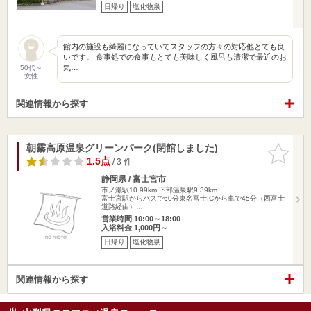
日帰り
塩化物泉
館内の施設も綺麗になっていてスタッフの方々の対応他とても良
いです。 食事処での食事もとても美味しく風呂も清潔で最近のお
気…
50代～
女性
関連情報から探す
朝霧高原温泉グリーンパーク(閉館しました)
お気に入
りに追加
1.5点
/ 3 件
静岡県 / 富士宮市
市ノ瀬駅10.99km
下部温泉駅9.39km
富士宮駅からバスで60分東名富士ICから車で45分（西富士
道路経由）…
営業時間 10:00～18:00
入浴料金 1,000円～
日帰り
塩化物泉
関連情報から探す