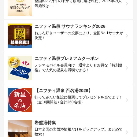
全国約2.2万件の中から頂点に選ばれた、2025年の人
気施設は…
ニフティ温泉 サウナランキング2026
おふろ好きユーザーの投票により、全国No.1サウナが
決定！
ニフティ温泉プレミアムクーポン
ノジマモバイル会員向け 通常よりもお得な「特別価
格」で人気の温泉を満喫できる！
【ニフティ温泉 百名湯2026】
行ってみたい施設に投票してプレゼントを当てよう！
（全10回開催 / 合計260名様）
岩盤浴特集
日本全国の岩盤浴情報だけをピックアップ。まとめて
検索！