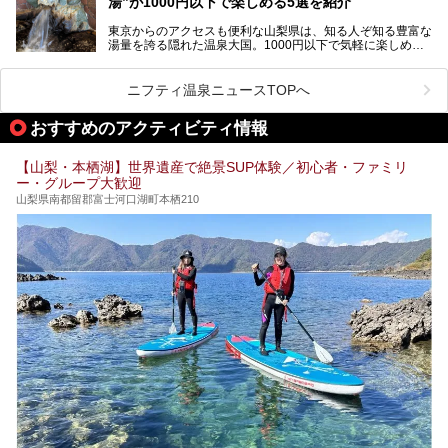
湯”が1000円以下で楽しめる5選を紹介
す。
「はやぶさ温泉」が多くの人を惹きつける理由を詳しく解説
東京からのアクセスも便利な山梨県は、知る人ぞ知る豊富な
します。
湯量を誇る隠れた温泉大国。1000円以下で気軽に楽しめ
る、極上の源泉かけ流し日帰り温泉が点在しています。しか
も、これからの季節に嬉しい、じんわりと体の芯まで温ま
る“ぬる湯”が豊富なのも魅力。今回は、湯質も抜群で心ゆく
ニフティ温泉ニュースTOPへ
までリラックスできる山梨のお得な日帰り温泉を、実際体験
した感想と共に紹介します。
おすすめのアクティビティ情報
※ぬる湯とは35℃～39℃程度の体温に近いぬるめ温泉のこ
とです。
【山梨・本栖湖】世界遺産で絶景SUP体験／初心者・ファミリ
ー・グループ大歓迎
山梨県南都留郡富士河口湖町本栖210