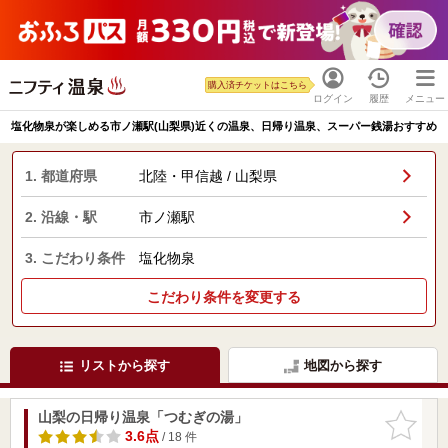
購入済チケットはこちら
ログイン
履歴
メニュー
塩化物泉が楽しめる市ノ瀬駅(山梨県)近くの温泉、日帰り温泉、スーパー銭湯おすすめ
1. 都道府県
北陸・甲信越 / 山梨県
2. 沿線・駅
市ノ瀬駅
3. こだわり条件
塩化物泉
こだわり条件を変更する
リストから探す
地図から探す
山梨の日帰り温泉「つむぎの湯」
お気に入
りに追加
3.6点
/ 18 件