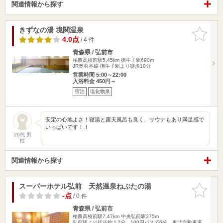
関連情報から探す
きずなの湯 境関温泉
お気に入
りに追加
4.0点
/ 4 件
青森県 / 弘前市
柏農高校前駅5.45km
撫牛子駅690m
JR奥羽本線 撫牛子駅より徒歩10分
営業時間 5:00～22:00
入浴料金 450円～
宿泊
塩化物泉
安定の心地よさ！寝湯と露天風呂も良く、サウナもあり満足感で
いっぱいです！！
20代 男
性
関連情報から探す
スーパーホテル弘前 天然温泉ねぷたの湯
お気に入
りに追加
-点
/ 0 件
青森県 / 弘前市
柏農高校前駅7.47km
中央弘前駅375m
弘前駅より徒歩約１2分 100円バスで6分 東北自動車道