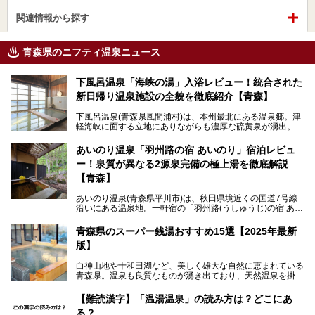
関連情報から探す
青森県のニフティ温泉ニュース
下風呂温泉「海峡の湯」入浴レビュー！統合された
新日帰り温泉施設の全貌を徹底紹介【青森】
下風呂温泉(青森県風間浦村)は、本州最北にある温泉郷。津
軽海峡に面する立地にありながらも濃厚な硫黄泉が湧出。良
質の温泉や新鮮な海の幸を求め、遠隔地ながらも全国から温
泉ファンが訪れる温泉地です。
あいのり温泉「羽州路の宿 あいのり」宿泊レビュ
ー！泉質が異なる2源泉完備の極上湯を徹底解説
「海峡の湯」は、以前あった2つの共同浴場を統合し、2020
年12月にオープンした日帰り入浴施設。かつて別々の共同
【青森】
浴場で使用された2つの源泉を楽しめる点が魅力です。また
無料休憩室や食事処も併設し、地元常連客のみならず観光客
あいのり温泉(青森県平川市)は、秋田県境近くの国道7号線
にも利用しやすい施設へ変貌しました。
沿いにある温泉地。一軒宿の「羽州路(うしゅうじ)の宿 あい
今回、筆者は実際に海峡の湯へ訪問・入浴し、その魅力を徹
のり」があります。最大の特徴が、炭酸ガスを含む食塩泉
底解説します！
(通称:赤湯)と無色透明の単純温泉という2種類の源泉を使用
青森県のスーパー銭湯おすすめ15選【2025年最新
し、いずれも源泉100％かけ流しで提供している点でしょ
版】
う。
白神山地や十和田湖など、美しく雄大な自然に恵まれている
今回筆者は実際に宿泊し、大浴場と露天風呂付き客室を中心
青森県。温泉も良質なものが湧き出ており、天然温泉を掛け
に「羽州路の宿 あいのり」を詳細にご紹介。秋田県側を含
流しで贅沢に堪能できる温泉施設がたくさんあります。青森
むこの一帯は日本でも有数の個性的な温泉がひしめくエリア
の山並みを眺めながら温泉に浸かり、お食事処でおいしいご
ですが、実はあいのり温泉も決して見逃せない極上湯のひと
【難読漢字】「温湯温泉」の読み方は？どこにあ
当地グルメを味わうひとときは格別ですね！
つ。その魅力を徹底解説します！
る？
今回は、青森県でおすすめのスーパー銭湯を紹介します。