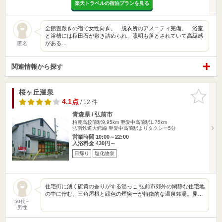
楽天トラベルの宿泊プランを見る
全館畳敷きの宿で女性向き。 脱衣所のアメニティ完備。 浴室
と浴槽には秋田石が敷き詰められ、照明も落とされていて高級感
がある…
匿名
関連情報から探す
桜ヶ丘温泉
お気に入
りに追加
4.1点
/ 12 件
青森県 / 弘前市
柏農高校前駅9.95km
聖愛中高前駅1.75km
弘南鉄道大鰐線 聖愛中高前駅よりタクシー5分
営業時間 10:00～22:00
入浴料金 430円～
日帰り
塩化物泉
住宅街に湧く硫黄の香りがする湯っこ 弘前市郊外の閑静な住宅地
の中に佇む、三角屋根と緑色の煙突ーが特徴的な温泉銭湯。見…
50代～
男性