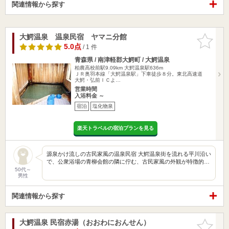
関連情報から探す
大鰐温泉 温泉民宿 ヤマニ分館
お気に入
りに追加
5.0点
/ 1 件
青森県 / 南津軽郡大鰐町 / 大鰐温泉
柏農高校前駅9.09km
大鰐温泉駅636m
ＪＲ奥羽本線「大鰐温泉駅」下車徒歩８分。東北高速道
大鰐・弘前ＩＣよ…
営業時間
入浴料金 ～
宿泊
塩化物泉
楽天トラベルの宿泊プランを見る
源泉かけ流しの古民家風の温泉民宿 大鰐温泉街を流れる平川沿い
で、公衆浴場の青柳会館の隣に佇む、古民家風の外観が特徴的…
50代～
男性
関連情報から探す
大鰐温泉 民宿赤湯（おおわにおんせん）
お気に入