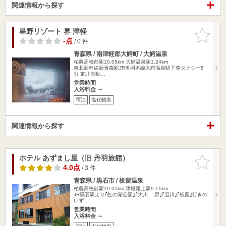
関連情報から探す
星野リゾート 界 津軽
お気に入
りに追加
-点
/ 0 件
青森県 / 南津軽郡大鰐町 / 大鰐温泉
柏農高校前駅10.05km
大鰐温泉駅1.24km
東北新幹線新青森駅JR奥羽本線大鰐温泉駅下車タクシー5
分 東北自動…
営業時間
入浴料金 ～
宿泊
塩化物泉
関連情報から探す
ホテル あずまし屋（旧 丹羽旅館）
お気に入
りに追加
4.0点
/ 3 件
青森県 / 黒石市 / 板留温泉
柏農高校前駅10.05km
津軽尾上駅9.11km
JR黒石駅より｢虹の湖公園｣｢大川 原｣｢温川｣｢板留｣行きの
いず…
営業時間
入浴料金 ～