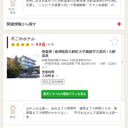
令和に生まれ変わった大鰐温泉の公衆浴場 大鰐温泉街の中心地に
位置し、くらだて大湯通り沿いで老舗旅館「ヤマニ仙遊館」の…
50代～
男性
関連情報から探す
不二やホテル
お気に入
りに追加
4.0点
/ 4 件
青森県 / 南津軽郡大鰐町大字蔵館字川原田 / 大鰐
温泉
柏農高校前駅9.08km
大鰐温泉駅905m
・JR奥羽本線 大鰐温泉駅下車 徒歩約15分 ・大鰐・弘前IC
より…
営業時間
入浴料金 ～
宿泊
塩化物泉
楽天トラベルの宿泊プランを見る
はやぶさは速い。仙台まで１時間半、盛岡まで２時間１０分、新
青森まで３時間かかからない。 平川をはさんで温泉街とは道一
本…
匿名