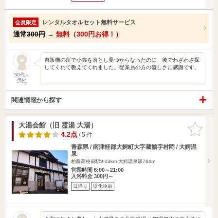
レンタルタオルセット無料サービス
会員限定
通常
300円
→
無料（300円お得！）
自販機の所で小銭を落とし見つからなったのに、後でわざわざ探
してくれて教えてくれました。従業員の方の優しさに感謝です。
50代～
男性
関連情報から探す
大湯会館（旧 霊湯 大湯）
お気に入
りに追加
4.2点
/ 5 件
青森県 / 南津軽郡大鰐町大字蔵館字村岡 / 大鰐温
泉
柏農高校前駅9.03km
大鰐温泉駅764m
営業時間 6:00～21:00
入浴料金 300円～
日帰り
塩化物泉