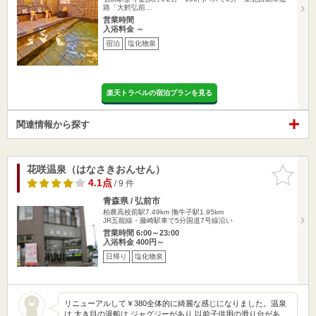
路「大鰐弘前…
営業時間
入浴料金 ～
宿泊
塩化物泉
楽天トラベルの宿泊プランを見る
関連情報から探す
花咲温泉（はなさきおんせん）
お気に入
りに追加
4.1点
/ 9 件
青森県 / 弘前市
柏農高校前駅7.49km
撫牛子駅1.95km
JR五能線・藤崎駅車で5分国道7号線沿い
営業時間 6:00～23:00
入浴料金 400円～
日帰り
塩化物泉
リニューアルして￥380全体的に綺麗な感じになりました。温泉
は 大き目の湯船は ジャグジーがあり 以前子供用の滑り台があ