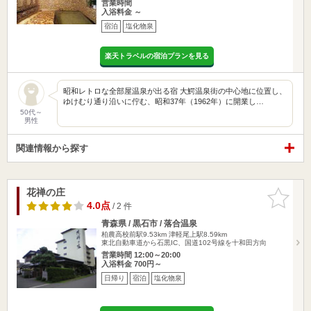
営業時間
入浴料金 ～
宿泊
塩化物泉
楽天トラベルの宿泊プランを見る
昭和レトロな全部屋温泉が出る宿 大鰐温泉街の中心地に位置し、
ゆけむり通り沿いに佇む、昭和37年（1962年）に開業し…
50代～
男性
関連情報から探す
花禅の庄
お気に入
りに追加
4.0点
/ 2 件
青森県 / 黒石市 / 落合温泉
柏農高校前駅9.53km
津軽尾上駅8.59km
東北自動車道から石黒IC、国道102号線を十和田方向
営業時間 12:00～20:00
入浴料金 700円～
日帰り
宿泊
塩化物泉