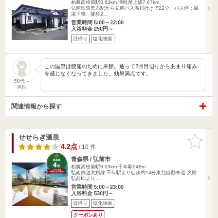
柏農高校前駅8.63km
津軽尾上駅7.67km
弘南鉄道黒石駅から弘南バス温川行きで22分、バス停：温
湯下車、徒歩2…
営業時間 5:00～22:00
入浴料金 250円～
日帰り
塩化物泉
この温泉は腰痛のために来館。通って2回目辺りからあまり痛み
を感じなくなってきました。効果満点です。
50代～
男性
関連情報から探す
せせらぎ温泉
お気に入
りに追加
4.2点
/ 10 件
青森県 / 弘前市
柏農高校前駅9.03km
千年駅948m
弘南鉄道大鰐線 千年駅より徒歩約14分東北自動車道 大鰐
弘前ICより…
営業時間 5:00～23:00
入浴料金 530円～
日帰り
塩化物泉
クーポンあり