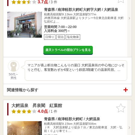
りに追加
3.7点
/ 3 件
青森県 / 南津軽郡大鰐町大鰐字大鰐 / 大鰐温泉
柏農高校前駅9.13km
大鰐温泉駅577m
JR奥羽本線 大鰐温泉駅よりタクシー5分東北自動車道 大鰐
弘前ICよ…
営業時間 7:00～22:00
入浴料金 300円～
日帰り
宿泊
塩化物泉
楽天トラベルの宿泊プランを見る
マニアが喜ぶ析出物こんもりの湯口 大鰐温泉街の中心地にひっそ
りと佇む、客室数わずか6室という鉄筋3階建ての温泉民宿。…
50代～
男性
関連情報から探す
大鰐温泉 昇泉閣 紅葉館
お気に入
りに追加
4.0点
/ 1 件
青森県 / 南津軽郡大鰐町 / 大鰐温泉
柏農高校前駅9.15km
大鰐温泉駅506m
ＪＲ 大鰐温泉駅より徒歩７分／東北自動車道 大鰐・弘
前ＩＣより車で１…