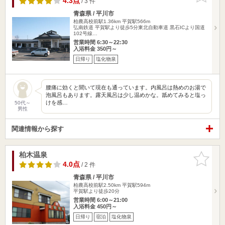
4.3点
/ 3 件
青森県 / 平川市
柏農高校前駅1.36km
平賀駅566m
弘南鉄道 平賀駅より徒歩5分東北自動車道 黒石ICより国道
102号線…
営業時間 6:30～22:30
入浴料金 350円～
日帰り
塩化物泉
腰痛に効くと聞いて現在も通っています。内風呂は熱めのお湯で
泡風呂もあります。露天風呂は少し温めかな。舐めてみると塩っ
けを感…
50代～
男性
関連情報から探す
柏木温泉
お気に入
りに追加
4.0点
/ 2 件
青森県 / 平川市
柏農高校前駅2.50km
平賀駅594m
平賀駅より徒歩20分
営業時間 6:00～21:00
入浴料金 450円～
日帰り
宿泊
塩化物泉