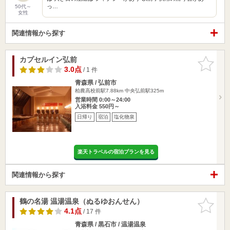
っ…
50代～
女性
関連情報から探す
カプセルイン弘前
お気に入
りに追加
3.0点
/ 1 件
青森県 / 弘前市
柏農高校前駅7.88km
中央弘前駅325m
営業時間 0:00～24:00
入浴料金 550円～
日帰り
宿泊
塩化物泉
楽天トラベルの宿泊プランを見る
関連情報から探す
鶴の名湯 温湯温泉（ぬるゆおんせん）
お気に入
りに追加
4.1点
/ 17 件
青森県 / 黒石市 / 温湯温泉