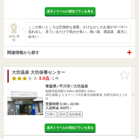
楽天トラベルの宿泊プランを見る
ここの良いところは圧倒的な湯量。かけながしのお湯がザバザバ
流れ出し、見ているだけで気分が良い。熱い湯、適温湯、露天に
ぬるい…
30代 男
性
関連情報から探す
大坊温泉 大坊保養センター
お気に入
りに追加
3.0点
/ 1 件
青森県 / 平川市 / 大坊温泉
柏農高校前駅3.89km
館田駅1.56km
JR弘前駅よりタクシー15分東北自動車道 大鰐弘前ICより3
分
営業時間 5:30～22:00
入浴料金 450円～
日帰り
宿泊
塩化物泉
楽天トラベルの宿泊プランを見る