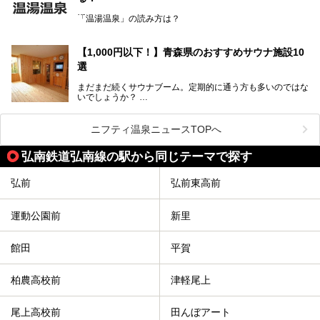
「また来たい！」と思えるお気に入りの施設をぜひ見つけて
「温湯温泉」の読み方は？
ください。
読めそうで読めない、難読温泉地名漢字。あなたは読めます
か？
【1,000円以下！】青森県のおすすめサウナ施設10
選
まだまだ続くサウナブーム。定期的に通う方も多いのではな
いでしょうか？
そこでコスパ抜群！1,000円以下でサウナを楽しめる施設を
紹介します。
ニフティ温泉ニュースTOPへ
格安でも充実の施設でサウナを楽しみませんか？
弘南鉄道弘南線の駅から同じテーマで探す
今回は青森県にある1,000円以下のおすすめサウナ施設を紹
介します！
弘前
弘前東高前
運動公園前
新里
館田
平賀
柏農高校前
津軽尾上
尾上高校前
田んぼアート