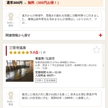
通常
300円
→
無料（300円お得！）
遠方からの帰省中、雪掻きの疲れを回復に10数年降りに行きまし
た。 建物は経年変化を否めませんが清掃はしっかりされて、フ
ロ…
50代～
男性
関連情報から探す
三世寺温泉
お気に入
りに追加
5.0点
/ 1 件
青森県 / 弘前市
柏農高校前駅10.87km
林崎駅2.46km
お車…県道３７号弘前柏線 弘前市～板柳町方面へ約10分
バス…弘南…
営業時間 6:00～22:00
入浴料金 480円～
日帰り
塩化物泉
復活した地元の方に愛され続ける湯っこ 岩木山を望む県道37号
線沿いの住宅街に佇む、昭和61年（1986年）に創業した…
50代～
男性