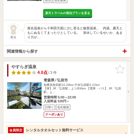
宿泊
塩化物泉
楽天トラベルの宿泊プランを見る
落合温泉から十和田方面に少し登ると板留温泉。 内湯、露天と
もにぬるくてまったりとしている。 加水しているせいか、あま
り力が…
匿名
関連情報から探す
やすらぎ温泉
お気に入
りに追加
4.0点
/ 3 件
青森県 / 弘前市
柏農高校前駅10.29km
中央弘前駅4.22km
【車】JR「弘前駅」より約6km 【電車・バス】 JR「弘前
駅」よ…
営業時間 5:00～22:00
入浴料金 530円～
日帰り
塩化物泉
クーポンあり
レンタルタオルセット無料サービス
会員限定