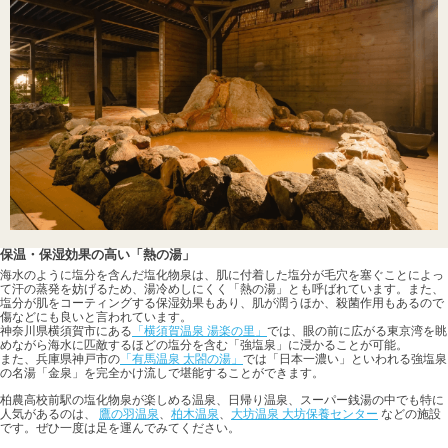
保温・保湿効果の高い「熱の湯」
海水のように塩分を含んだ塩化物泉は、肌に付着した塩分が毛穴を塞ぐことによっ
て汗の蒸発を妨げるため、湯冷めしにくく「熱の湯」とも呼ばれています。また、
塩分が肌をコーティングする保湿効果もあり、肌が潤うほか、殺菌作用もあるので
傷などにも良いと言われています。
神奈川県横須賀市にある
「横須賀温泉 湯楽の里」
では、眼の前に広がる東京湾を眺
めながら海水に匹敵するほどの塩分を含む「強塩泉」に浸かることが可能。
また、兵庫県神戸市の
「有馬温泉 太閤の湯」
では「日本一濃い」といわれる強塩泉
の名湯「金泉」を完全かけ流しで堪能することができます。
柏農高校前駅の塩化物泉が楽しめる温泉、日帰り温泉、スーパー銭湯の中でも特に
人気があるのは、
鷹の羽温泉
、
柏木温泉
、
大坊温泉 大坊保養センター
などの施設
です。ぜひ一度は足を運んでみてください。