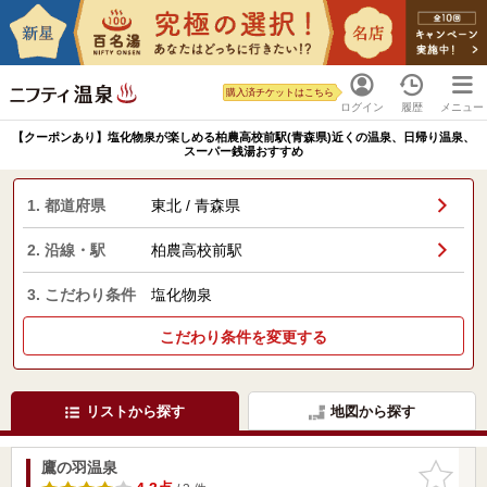
購入済チケットはこちら
ログイン
履歴
メニュー
【クーポンあり】塩化物泉が楽しめる柏農高校前駅(青森県)近くの温泉、日帰り温泉、
スーパー銭湯おすすめ
1. 都道府県
東北 / 青森県
2. 沿線・駅
柏農高校前駅
3. こだわり条件
塩化物泉
こだわり条件を変更する
リストから探す
地図から探す
鷹の羽温泉
お気に入
りに追加