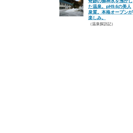
奇跡の御神水を沸かし
た温泉。pH9.6の美人
泉質。本格オープンが
楽しみ。
（温泉探訪記）