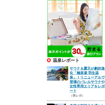
温泉レポート
サウナ＆露天が劇的進
化「極楽湯 羽生温
泉」！リニューアルで
登場のバレルサウナや
女性専用エリアをレポ
ート
（突レポ）