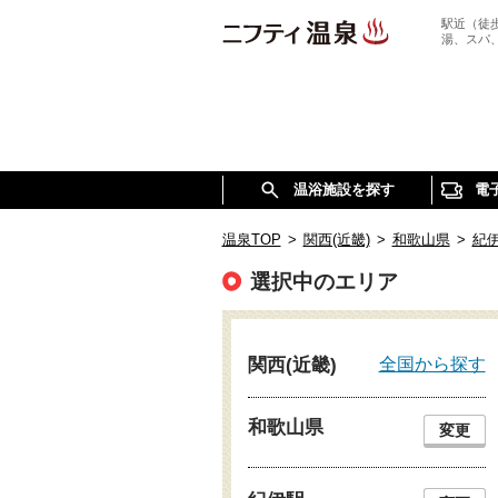
駅近（徒
湯、スパ
温浴施設を探す
電
温泉TOP
>
関西(近畿)
>
和歌山県
>
紀
選択中のエリア
全国から探す
関西(近畿)
和歌山県
変更