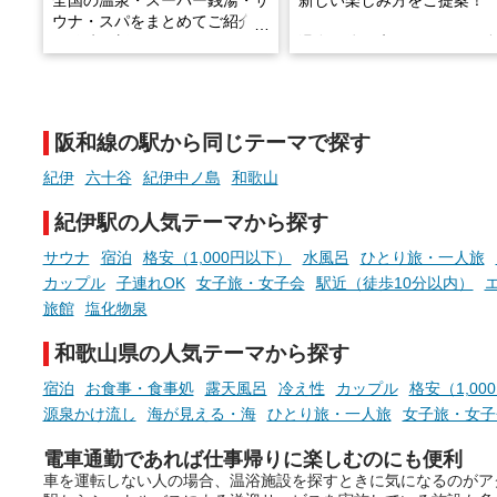
全国の温泉・スーパー銭湯・サ
新しい楽しみ方をご提案！
ウナ・スパをまとめてご紹介！
※随時更新しています
温泉で体を癒したあとに、
でこころもスッキリ──そん
天然温泉や露天風呂、注目のサ
新体験が楽しめる「占いベ
ウナなど、こだわりの魅力がつ
チ」を展開中♨
まったスポットが続々登場して
阪和線の駅から同じテーマで探す
います。
手相やタロットなど気軽に
現地取材記事もあわせて紹介し
める占いで、“ととのう”お
紀伊
六十谷
紀伊中ノ島
和歌山
ていますので、気になる施設は
時間を、もっと特別に。
ぜひチェックして次のおでかけ
紀伊駅の人気テーマから探す
先の参考にしてみてください
ね。
サウナ
宿泊
格安（1,000円以下）
水風呂
ひとり旅・一人旅
カップル
子連れOK
女子旅・女子会
駅近（徒歩10分以内）
旅館
塩化物泉
和歌山県の人気テーマから探す
宿泊
お食事・食事処
露天風呂
冷え性
カップル
格安（1,00
源泉かけ流し
海が見える・海
ひとり旅・一人旅
女子旅・女子
電車通勤であれば仕事帰りに楽しむのにも便利
車を運転しない人の場合、温浴施設を探すときに気になるのがア