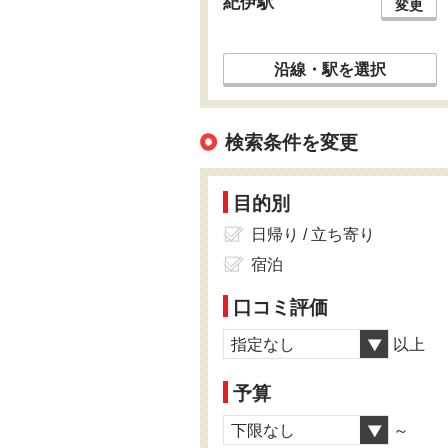
紀伊駅
変更
沿線・駅を選択
検索条件を変更
目的別
日帰り / 立ち寄り
宿泊
口コミ評価
指定なし
以上
予算
下限なし
～