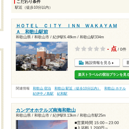
こだわり条件
駅近（徒歩10分以内）
ＨＯＴＥＬ ＣＩＴＹ ＩＮＮ ＷＡＫＡＹＡＭ
Ａ 和歌山駅前
和歌山県 / 和歌山市 /
紀伊駅6.48km
/
和歌山駅334m
- 点
/ 0件
施設情報を見る
楽天トラベルの宿泊プランを見
関連情報
和歌山 宿泊
和歌山 駅近（徒歩10分以内）
和歌山 ホテル
紀伊中ノ島駅
紀和駅
カンデオホテルズ南海和歌山
和歌山県 / 和歌山市 /
紀伊駅8.13km
/
和歌山市駅25m
■営業時間 15:00～23:00
■入浴料 1,200円～