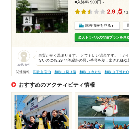
■入浴料 900円～
2.9 点
/ 
施設情報を見る
楽天トラベルの宿泊プランを見
泉質が良く温まります。 とてもいい温泉です。 しか
ないのに49,29,44等縁起の悪い番号を差し出され嫌
30代 女性
関連情報
和歌山 宿泊
和歌山 切り傷
和歌山 冷え性
和歌山 子連れO
おすすめのアクティビティ情報