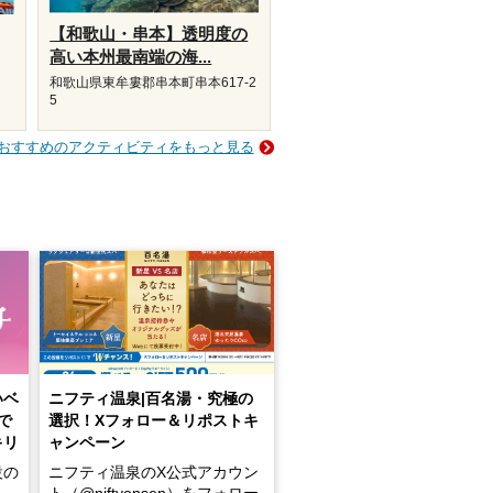
【和歌山・串本】透明度の
高い本州最南端の海...
和歌山県東牟婁郡串本町串本617-2
5
おすすめのアクティビティをもっと見る
いベ
ニフティ温泉|百名湯・究極の
で
選択！Xフォロー＆リポストキ
キリ
ャンペーン
設の
ニフティ温泉のX公式アカウン