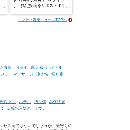
ト（@niftyonsen）をフォロー
し、指定投稿をリポストする
占い
と、抽選で各回26（ふろ）名
な
様（合計260名様）に選べるe-
ニフティ温泉ニュースTOPへ
ン
GIFT500円分をプレゼントい
たします。
楽し
ふろ
お食事・食事処
露天風呂
ホテル
エステ・マッサージ
冷え性
切り傷
0円以下）
ホテル
切り傷
塩化物泉
会
炭酸水素塩泉
サウナ
クセス面ではないでしょうか。最寄りの