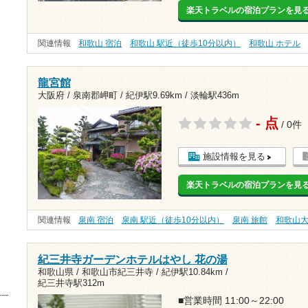
楽天トラベルの宿泊プランを見
関連情報
和歌山 宿泊
和歌山 駅近（徒歩10分以内）
和歌山 ホテル
龍宮館
大阪府 / 泉南郡岬町 /
紀伊駅9.69km
/
淡輪駅436m
- 点
/ 0件
施設情報を見る
楽天トラベルの宿泊プランを見
関連情報
泉南 宿泊
泉南 駅近（徒歩10分以内）
泉南 旅館
和歌山
紀三井寺ガーデンホテルはやし 花の湯
和歌山県 / 和歌山市紀三井寺 /
紀伊駅10.84km
/
紀三井寺駅312m
■営業時間 11:00～22:00