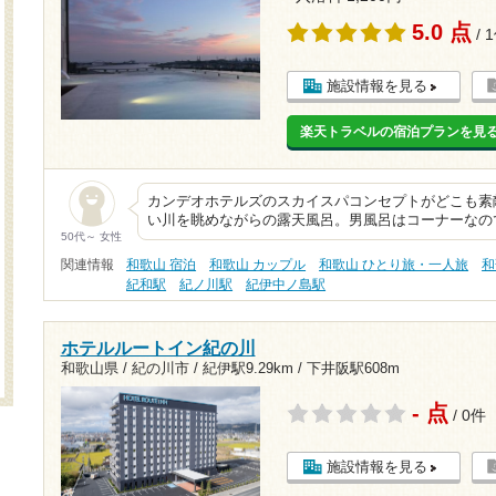
5.0 点
/ 
施設情報を見る
楽天トラベルの宿泊プランを見
カンデオホテルズのスカイスパコンセプトがどこも素
い川を眺めながらの露天風呂。男風呂はコーナーなの
50代～ 女性
関連情報
和歌山 宿泊
和歌山 カップル
和歌山 ひとり旅・一人旅
和
紀和駅
紀ノ川駅
紀伊中ノ島駅
ホテルルートイン紀の川
和歌山県 / 紀の川市 /
紀伊駅9.29km
/
下井阪駅608m
- 点
/ 0件
施設情報を見る