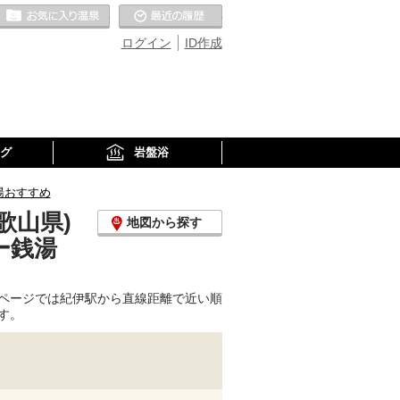
お気に入りの温泉
最近の履歴
ログイン
ID作成
グ
岩盤浴
湯おすすめ
歌山県)
地図から探す
ー銭湯
ページでは紀伊駅から直線距離で近い順
す。