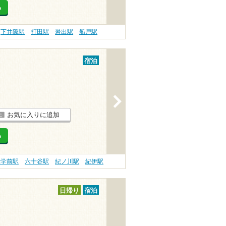
る
下井阪駅
打田駅
岩出駅
船戸駅
宿泊
>
お気に入りに追加
る
大学前駅
六十谷駅
紀ノ川駅
紀伊駅
日帰り
宿泊