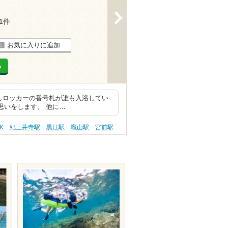
>
11件
お気に入りに追加
る
しロッカーの番号札が誰も入浴してい
な思いをします。 他に…
K
紀三井寺駅
黒江駅
竈山駅
宮前駅