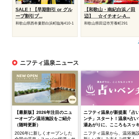
SALE！【早期割引 or グル
【和歌山・南紀白浜／田
ープ割引プ...
辺】 ☆イチオシ-A...
和歌山県西牟婁郡白浜町臨海410-1
和歌山県田辺市芳養町291
ニフティ温泉ニュース
【最新版】2026年注目のニュ
ニフティ温泉が新提案「占
ーオープン温浴施設をご紹介
ンチ」スタート！温泉×占い
（随時更新）
湯あがりに、こころもスッ
2026年に新しくオープンした
ニフティ温泉から、温浴施