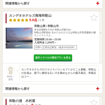
関連情報から探す
カンデオホテルズ南海和歌山
お気に入
りに追加
5.0点
/ 1 件
和歌山県 / 和歌山市
伊太祈曽駅8.57km
和歌山市駅25m
和歌山市駅直結 当ホテルの入り口は和歌山市民図書館の横
エントランスよ…
営業時間 15:00～23:00
入浴料金 1,200円～
日帰り
宿泊
駅近（徒歩10分以内）
楽天トラベルの宿泊プランを見る
カンデオホテルズのスカイスパコンセプトがどこも素敵。和歌山
の女湯は、眼下に横切る広い川を眺めながらの露天風呂。男風呂
はコー…
50代～
女性
関連情報から探す
和歌の浦 木村屋
お気に入
りに追加