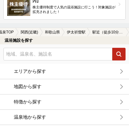
内】
株主優待制度で人気の温浴施設に行こう！対象施設が
拡充されました！
温泉TOP
関西(近畿)
和歌山県
伊太祈曽駅
駅近（徒歩10分以内）の伊太祈曽駅近くの温泉、日帰り温泉、スーパー銭湯おすすめ
温浴施設を探す
エリアから探す
地図から探す
特徴から探す
温泉地から探す