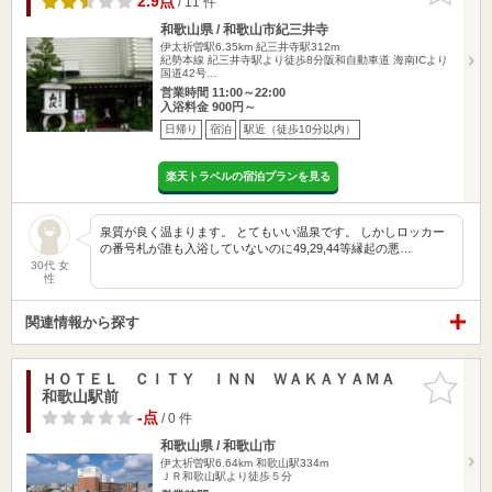
2.9点
/ 11 件
和歌山県 / 和歌山市紀三井寺
伊太祈曽駅6.35km
紀三井寺駅312m
紀勢本線 紀三井寺駅より徒歩8分阪和自動車道 海南ICより
国道42号…
営業時間 11:00～22:00
入浴料金 900円～
日帰り
宿泊
駅近（徒歩10分以内）
楽天トラベルの宿泊プランを見る
泉質が良く温まります。 とてもいい温泉です。 しかしロッカー
の番号札が誰も入浴していないのに49,29,44等縁起の悪…
30代 女
性
関連情報から探す
ＨＯＴＥＬ ＣＩＴＹ ＩＮＮ ＷＡＫＡＹＡＭＡ
お気に入
和歌山駅前
りに追加
-点
/ 0 件
和歌山県 / 和歌山市
伊太祈曽駅6.64km
和歌山駅334m
ＪＲ和歌山駅より徒歩５分