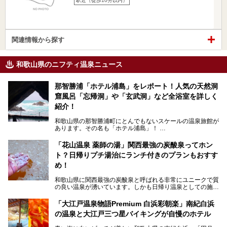
駅近（徒歩10分以内）
関連情報から探す
和歌山県のニフティ温泉ニュース
那智勝浦「ホテル浦島」をレポート！人気の天然洞
窟風呂「忘帰洞」や「玄武洞」など全浴室を詳しく
紹介！
和歌山県の那智勝浦町にとんでもないスケールの温泉旅館が
あります。その名も「ホテル浦島」！
4つの館に6ヵ所のお風呂、うち2ヵ所は巨大な天然洞窟温
泉。日本一長いエスカレーターで「本館」と「山上館」を結
「花山温泉 薬師の湯」関西最強の炭酸泉ってホン
び、海を一望する絶景も。
ト？日帰りプチ湯治にランチ付きのプランもおすす
6ヵ所のお風呂のうち5ヵ所までは日帰り入浴も可。可愛ら
め！
しいカメさんの形の送迎船「浦島丸」に乗っていざ、温泉の
湧く竜宮城へ！
和歌山県に関西最強の炭酸泉と呼ばれる非常にユニークで質
の良い温泉が湧いています。しかも日帰り温泉としての施設
───
が整っていて、宿泊までできるんです。名前は「花山温泉
提供元：那智勝浦町【PR】
薬師の湯」。朝一番のお風呂にはパリパリシャリシャリと膜
「大江戸温泉物語Premium 白浜彩朝楽」南紀白浜
この記事は那智勝浦町のPR記事です。
が張って、それを砕きながら入浴できるとか！
の温泉と大江戸三つ星バイキングが自慢のホテル
そんな驚きの「花山温泉」を取材してきました。釜飯などラ