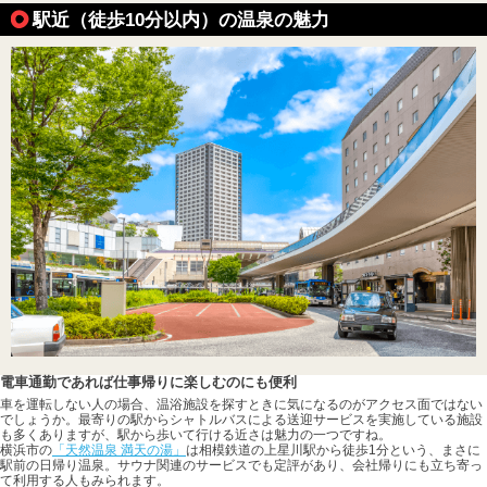
駅近（徒歩10分以内）の温泉の魅力
電車通勤であれば仕事帰りに楽しむのにも便利
車を運転しない人の場合、温浴施設を探すときに気になるのがアクセス面ではない
でしょうか。最寄りの駅からシャトルバスによる送迎サービスを実施している施設
も多くありますが、駅から歩いて行ける近さは魅力の一つですね。
横浜市の
「天然温泉 満天の湯」
は相模鉄道の上星川駅から徒歩1分という、まさに
駅前の日帰り温泉。サウナ関連のサービスでも定評があり、会社帰りにも立ち寄っ
て利用する人もみられます。