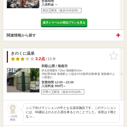
営業時間
入浴料金 ～
宿泊
駅近（徒歩10分以内）
楽天トラベルの宿泊プランを見る
関連情報から探す
きのくに温泉
お気に入
りに追加
3.2点
/ 13 件
和歌山県 / 海南市
伊太祈曽駅6.72km
海南駅810m
JR紀勢本線 海南駅より徒歩15分阪和自動車道 海南東ICよ
り国道3…
営業時間 12:00～22:00
入浴料金 900円～
日帰り
駅近（徒歩10分以内）
シニア向けマンションの中となる温浴施設です。このマンション
には、60歳以上の人が入居出来るとのことでした。浴室は２階と
なっ…
～10代
男性