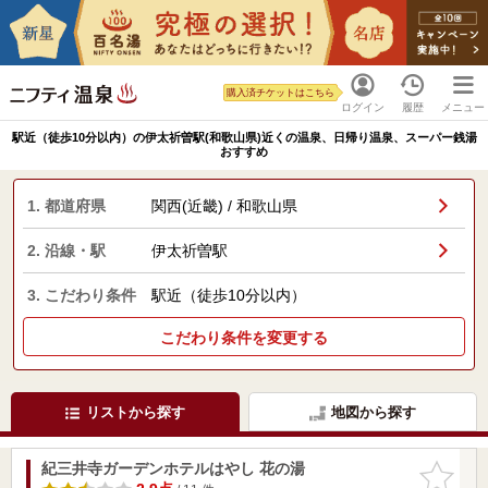
購入済チケットはこちら
ログイン
履歴
メニュー
駅近（徒歩10分以内）の伊太祈曽駅(和歌山県)近くの温泉、日帰り温泉、スーパー銭湯
おすすめ
1. 都道府県
関西(近畿) / 和歌山県
2. 沿線・駅
伊太祈曽駅
3. こだわり条件
駅近（徒歩10分以内）
こだわり条件を変更する
リストから探す
地図から探す
紀三井寺ガーデンホテルはやし 花の湯
お気に入
りに追加