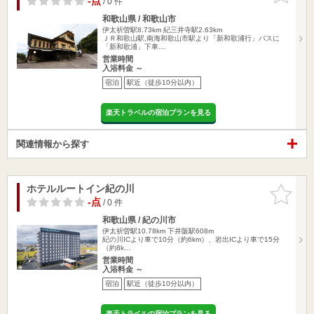
-点
/ 0 件
和歌山県 / 和歌山市
伊太祈曽駅8.73km
紀三井寺駅2.63km
ＪＲ和歌山駅,南海和歌山市駅より「新和歌浦行」バスに
「新和歌浦」下車…
営業時間
入浴料金 ～
宿泊
駅近（徒歩10分以内）
楽天トラベルの宿泊プランを見る
関連情報から探す
ホテルルートイン紀の川
お気に入
りに追加
-点
/ 0 件
和歌山県 / 紀の川市
伊太祈曽駅10.78km
下井阪駅608m
紀の川ICより車で10分（約6km）、岩出ICより車で15分
（約8k…
営業時間
入浴料金 ～
宿泊
駅近（徒歩10分以内）
楽天トラベルの宿泊プランを見る