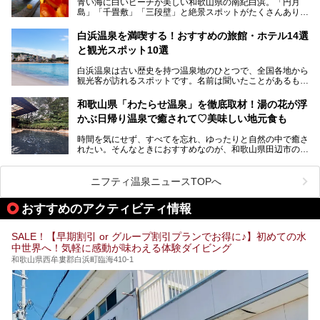
青い海に白いビーチが美しい和歌山県の南紀白浜。「円月
ンチに人気のお食事処メニューも紹介しちゃいます！
島」「千畳敷」「三段壁」と絶景スポットがたくさんありま
す。もちろんいい温泉もたっぷり湧いていて、日本書紀に登
場する歴史の古さから日本三古湯の一つにも。
白浜温泉を満喫する！おすすめの旅館・ホテル14選
と観光スポット10選
そんな「南紀白浜温泉」の「大江戸温泉物語Premium 白浜
彩朝楽」で2025年9月から人気の「大江戸三つ星バイキン
白浜温泉は古い歴史を持つ温泉地のひとつで、全国各地から
グ」がスタートしました。温泉＆バイキング＆レジャースポ
観光客が訪れるスポットです。名前は聞いたことがあるもの
ットとしてのこのホテルの魅力をたっぷり体験してきたので
の、何県にある温泉地なのか、どのような泉質の温泉なの
早速紹介します！
か、実は知らない方も多いのではないでしょうか。
和歌山県「わたらせ温泉」を徹底取材！湯の花が浮
───
かぶ日帰り温泉で癒されて♡美味しい地元食も
そこで今回は、白浜温泉ビギナー向けの基本情報をご紹介し
提供元：大江戸温泉物語ホテルズ＆リゾーツ株式会社【P
ながら、おすすめの旅館・ホテルをお届けします。また、白
R】
時間を気にせず、すべてを忘れ、ゆったりと自然の中で癒さ
浜温泉を訪れるなら外せない観光スポットも合わせてご紹介
この記事は大江戸温泉物語Premium 白浜彩朝楽のPR記事で
れたい。そんなときにおすすめなのが、和歌山県田辺市の
します。
す。
「わたらせ温泉」です。現地にたどり着くまでの間も、道中
の豊かな山々を眺めながら、どんどん期待が膨らみますよ。
ニフティ温泉ニュースTOPへ
「わたらせ温泉」では、温泉に入れるだけではなく、地元の
特産品を使った食事をいただける「露天食堂」でお腹も満た
おすすめのアクティビティ情報
すことができます。ぜひチェックしてくださいね。
SALE！【早期割引 or グループ割引プランでお得に♪】初めての水
中世界へ！気軽に感動が味わえる体験ダイビング
和歌山県西牟婁郡白浜町臨海410-1