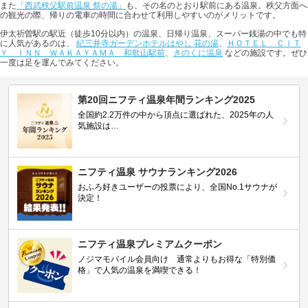
また
「西武秩父駅前温泉 祭の湯」
も、その名のとおり駅前にある温泉。秩父方面へ
の観光の際、帰りの電車の時間に合わせて利用しやすいのがメリットです。
伊太祈曽駅の駅近（徒歩10分以内）の温泉、日帰り温泉、スーパー銭湯の中でも特
に人気があるのは、
紀三井寺ガーデンホテルはやし 花の湯
、
ＨＯＴＥＬ ＣＩＴ
Ｙ ＩＮＮ ＷＡＫＡＹＡＭＡ 和歌山駅前
、
きのくに温泉
などの施設です。ぜひ
一度は足を運んでみてください。
第20回ニフティ温泉年間ランキング2025
全国約2.2万件の中から頂点に選ばれた、2025年の人
気施設は…
ニフティ温泉 サウナランキング2026
おふろ好きユーザーの投票により、全国No.1サウナが
決定！
ニフティ温泉プレミアムクーポン
ノジマモバイル会員向け 通常よりもお得な「特別価
格」で人気の温泉を満喫できる！