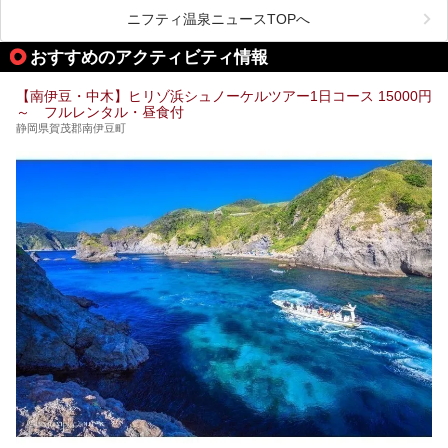
地下に眠る源泉を加水・加温・消毒無し、さらには途中過程
で空気にも触れさせることなく浴槽まで提供。「究極の源泉
ニフティ温泉ニュースTOPへ
かけ流し」と言っても決して過言ではありません。
今回、桜田温泉「山芳園」の“温泉”を中心に、その魅力を詳
おすすめのアクティビティ情報
細レポート。また口コミの評判も非常に高い宿であり、客室
や食事も併せて徹底紹介します！
【南伊豆・中木】ヒリゾ浜シュノーケルツアー1日コース 15000円
～ フルレンタル・昼食付
静岡県賀茂郡南伊豆町