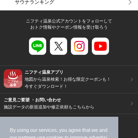
サウナランキング
ニフティ温泉公式アカウントをフォローして
おトク情報やクーポン情報を受け取ろう
ニフティ温泉アプリ
地図から温泉検索！お得な限定クーポンも！
今すぐダウンロード！
ご意見ご要望 ・お問い合わせ
施設データの新規追加や修正依頼もこちらから
スマートフォン
/
PC
加盟店募集（資料請求）
広告出稿のご案内
By using our services, you agree that we and
our
partners
use cookies to improve advertisi