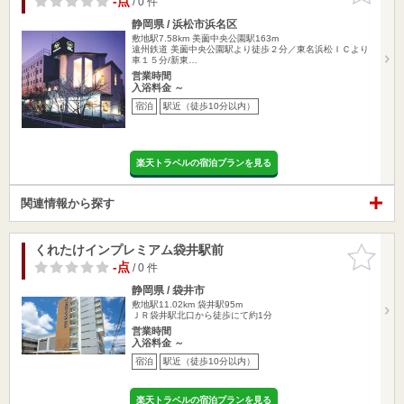
-点
/ 0 件
静岡県 / 浜松市浜名区
敷地駅7.58km
美薗中央公園駅163m
遠州鉄道 美薗中央公園駅より徒歩２分／東名浜松ＩＣより
車１５分/新東…
営業時間
入浴料金 ～
宿泊
駅近（徒歩10分以内）
楽天トラベルの宿泊プランを見る
関連情報から探す
くれたけインプレミアム袋井駅前
お気に入
りに追加
-点
/ 0 件
静岡県 / 袋井市
敷地駅11.02km
袋井駅95m
ＪＲ袋井駅北口から徒歩にて約1分
営業時間
入浴料金 ～
宿泊
駅近（徒歩10分以内）
楽天トラベルの宿泊プランを見る