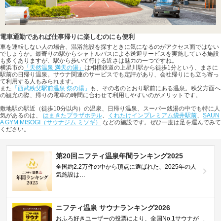
電車通勤であれば仕事帰りに楽しむのにも便利
車を運転しない人の場合、温浴施設を探すときに気になるのがアクセス面ではない
でしょうか。最寄りの駅からシャトルバスによる送迎サービスを実施している施設
も多くありますが、駅から歩いて行ける近さは魅力の一つですね。
横浜市の
「天然温泉 満天の湯」
は相模鉄道の上星川駅から徒歩1分という、まさに
駅前の日帰り温泉。サウナ関連のサービスでも定評があり、会社帰りにも立ち寄っ
て利用する人もみられます。
また
「西武秩父駅前温泉 祭の湯」
も、その名のとおり駅前にある温泉。秩父方面へ
の観光の際、帰りの電車の時間に合わせて利用しやすいのがメリットです。
敷地駅の駅近（徒歩10分以内）の温泉、日帰り温泉、スーパー銭湯の中でも特に人
気があるのは、
はまきたプラザホテル
、
くれたけインプレミアム袋井駅前
、
SAUN
A GYM MISOGI（サウナジム ミソギ）
などの施設です。ぜひ一度は足を運んでみて
ください。
第20回ニフティ温泉年間ランキング2025
全国約2.2万件の中から頂点に選ばれた、2025年の人
気施設は…
ニフティ温泉 サウナランキング2026
おふろ好きユーザーの投票により、全国No.1サウナが