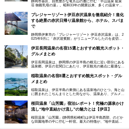
静岡市葵区、自然豊かな竜爪山の麓に佇む「平山温泉 龍泉
荘 御殿乳母の湯」。昭和33年の開業以来、多くの温泉マニ
アや地元の方々に愛され続けている、知る人ぞ知る鄙び系の
極上温泉です。お湯はもちろん、実はグルメも揃っているん
プレジャーリゾート伊豆赤沢温泉を徹底紹介！進化
です。多くのファンを持つ、その圧倒的なこだわりと魅力を
する絶景の赤沢日帰り温泉館から、ホテル、スパま
解説します。
で
静岡県伊東市の「プレジャーリゾート 伊豆赤沢温泉」は、2
025年9月に「赤沢迎賓館」がリニューアルしたのを皮切り
に、12月には「赤沢温泉ホテル」、「赤沢日帰り温泉
館」、「RED 28 HOTEL」がリニューアル。さらにこのあ
伊豆長岡温泉の名宿15選とおすすめ観光スポット・
とグランピング施設のGRAX EARTH FIELD（グラックスア
グルメまとめ
ースフィールド）、大型屋内アミューズメント施設のPLEA
SURE ARENA（プレジャーアリーナ）がぞくぞくオープン
伊豆長岡温泉は、静岡県の伊豆半島の根元に近い部分にある
予定。
温泉郷。伊豆の玄関口にあたり、伊豆観光の拠点に最適な立
地です。首都圏や名古屋圏からのアクセスが良く、宿泊はも
温泉は海一望の絶景、伊豆の幸満載の食や、全天候型のレジ
ちろん日帰りでも楽しめるのが魅力です。
ャー施設など、現在リニューアルオープンしている施設を中
稲取温泉の名宿8選とおすすめ観光スポット・グル
心に、家族連れでも大人だけでも、おひとりさまでも多彩な
メまとめ
この記事では、伊豆長岡温泉の歴史や魅力、おすすめの宿を
楽しみ方ができる「プレジャーリゾート 伊豆赤沢温泉」を
ピックアップ。周辺の観光・グルメスポットや日帰りで入れ
じっくり紹介します！
稲取温泉は、伊豆半島の東側にある温泉地のひとつ。海と山
る温泉施設も紹介します！
に囲まれたこぢんまりとした街ながら、温泉あり、グルメあ
───
り、見どころも多彩にあり、と魅力たっぷりの場所です。東
提供元：株式会社カトープレジャーグループ【PR】
京からは約2時間30分、直通電車もありアクセスしやすいの
この記事はプレジャーリゾート 伊豆赤沢温泉のPR記事で
桜田温泉「山芳園」宿泊レポート！究極の源泉かけ
もうれしいところ。
す。
流し“地中直結かけ流し”の魅力とは【伊豆】
この記事では、稲取温泉での宿泊におすすめの宿や日帰りで
桜田温泉「山芳園」(静岡県松崎町)は伊豆半島西部、のどか
入れる温泉施設、チェックしたい観光スポットやアクティビ
な田園地帯の中に佇む一軒宿。最大の特徴が、“地中直結か
ティなどを一挙にまとめピックアップ。伊豆稲取温泉を訪れ
け流し”と呼ばれるこの宿独自の湯使い(温泉供給方法)です。
る際の参考にしてくださいね！