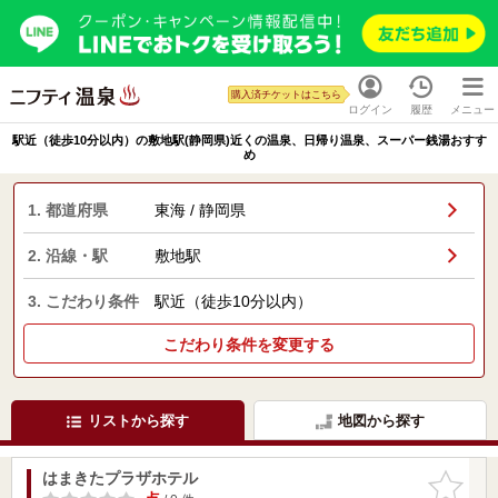
購入済チケットはこちら
ログイン
履歴
メニュー
駅近（徒歩10分以内）の敷地駅(静岡県)近くの温泉、日帰り温泉、スーパー銭湯おすす
め
1. 都道府県
東海 / 静岡県
2. 沿線・駅
敷地駅
3. こだわり条件
駅近（徒歩10分以内）
こだわり条件を変更する
リストから探す
地図から探す
はまきたプラザホテル
お気に入
りに追加