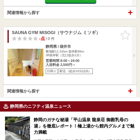
関連情報から探す
SAUNA GYM MISOGI（サウナジム ミソギ）
お気に入
りに追加
-点
/ 0 件
静岡県 / 袋井市
敷地駅11.02km
袋井駅96m
JR袋井駅（北口徒歩1分）
営業時間 8:00～24:00
入浴料金 2,500円～
日帰り
駅近（徒歩10分以内）
関連情報から探す
静岡県のニフティ温泉ニュース
静岡のガチな秘湯「平山温泉 龍泉荘 御殿乳母の
湯」を徹底レポート！極上湯から館内グルメまで魅
力満載