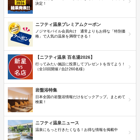
決定！
ニフティ温泉プレミアムクーポン
ノジマモバイル会員向け 通常よりもお得な「特別価
格」で人気の温泉を満喫できる！
【ニフティ温泉 百名湯2026】
行ってみたい施設に投票してプレゼントを当てよう！
（全10回開催 / 合計260名様）
岩盤浴特集
日本全国の岩盤浴情報だけをピックアップ。まとめて
検索！
ニフティ温泉ニュース
温泉にもっと行きたくなる！お得な情報を掲載中