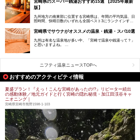
宮崎県のスーパー銭湯おすすめ15選 【2025年最新
版】
九州地方の南東部に位置する宮崎県は、年間の平均気温、日
照時間、快晴日数のいずれも全国ベスト3にランクインする
「日本のひなた」。九州一の降水量により豊かに育った緑と
青空が彩る、鮮やかな自然の景観が魅力です。断崖と滝が神
宮崎県でサウナがオススメの温泉・銭湯・スパ10選
秘的な高千穂峡や、「鬼の洗濯板」と呼ばれる岩に囲まれた
青島、霧島連山を望むえびの高原、青い空と海が続く日南海
九州は有名な温泉地が多い中、「宮崎で温泉や銭湯って？」
岸など、自然を満喫できる見どころは県内全域に広がってい
と思いますよね。
ます。
宮崎県のスーパー銭湯にも、周囲の自然と一体となって楽し
そんな宮崎県内でも、サウナが楽しめる温泉や銭湯、スパは
める施設が数多くあります。ここでは、宮崎県で特に人気の
あるんです。
スーパー銭湯をご紹介します。
ニフティ温泉ニュースTOPへ
宮崎など都市の中心部から、離れた所にある温泉旅館などに
あるサウナまで紹介します。
おすすめのアクティビティ情報
ぜひ参考にして、宮崎でのサウナライフを楽しみましょう！
夏盛プラン！『えっ！こんな宮崎があったの!?』リピーター続出
の感動体験／地元ガイドと行く宮崎の隠れ秘境・加江田渓谷キャ
ニオニング｜
宮崎県宮崎市熊野1598-1-103