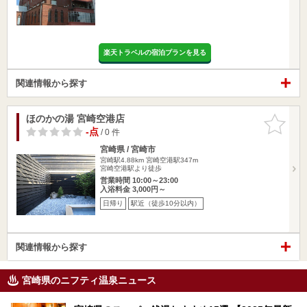
楽天トラベルの宿泊プランを見る
関連情報から探す
ほのかの湯 宮崎空港店
お気に入
りに追加
-点
/ 0 件
宮崎県 / 宮崎市
宮崎駅4.88km
宮崎空港駅347m
宮崎空港駅より徒歩
営業時間 10:00～23:00
入浴料金 3,000円～
日帰り
駅近（徒歩10分以内）
関連情報から探す
宮崎県のニフティ温泉ニュース