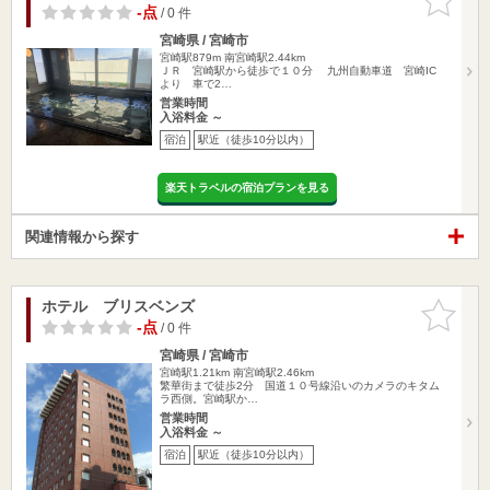
りに追加
-点
/ 0 件
宮崎県 / 宮崎市
宮崎駅879m
南宮崎駅2.44km
ＪＲ 宮崎駅から徒歩で１０分 九州自動車道 宮崎IC
より 車で2…
営業時間
入浴料金 ～
宿泊
駅近（徒歩10分以内）
楽天トラベルの宿泊プランを見る
関連情報から探す
ホテル ブリスベンズ
お気に入
りに追加
-点
/ 0 件
宮崎県 / 宮崎市
宮崎駅1.21km
南宮崎駅2.46km
繁華街まで徒歩2分 国道１０号線沿いのカメラのキタム
ラ西側。宮崎駅か…
営業時間
入浴料金 ～
宿泊
駅近（徒歩10分以内）