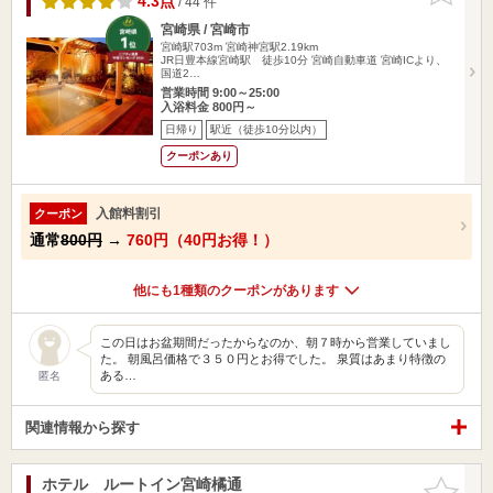
4.3点
/ 44 件
宮崎県 / 宮崎市
宮崎駅703m
宮崎神宮駅2.19km
JR日豊本線宮崎駅 徒歩10分 宮崎自動車道 宮崎ICより、
国道2…
営業時間 9:00～25:00
入浴料金 800円～
日帰り
駅近（徒歩10分以内）
クーポンあり
入館料割引
クーポン
通常
800円
→
760円（40円お得！）
他にも1種類のクーポンがあります
この日はお盆期間だったからなのか、朝７時から営業していまし
た。 朝風呂価格で３５０円とお得でした。 泉質はあまり特徴の
ある…
匿名
関連情報から探す
ホテル ルートイン宮崎橘通
お気に入