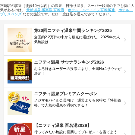
宮崎駅の駅近（徒歩10分以内）の温泉、日帰り温泉、スーパー銭湯の中でも特に人
気があるのは、
天然温泉 極楽湯 宮崎店
、
ホテル ルートイン宮崎橘通
、
ホテル
ブリスベンズ
などの施設です。ぜひ一度は足を運んでみてください。
第20回ニフティ温泉年間ランキング2025
全国約2.2万件の中から頂点に選ばれた、2025年の人
気施設は…
ニフティ温泉 サウナランキング2026
おふろ好きユーザーの投票により、全国No.1サウナが
決定！
ニフティ温泉プレミアムクーポン
ノジマモバイル会員向け 通常よりもお得な「特別価
格」で人気の温泉を満喫できる！
【ニフティ温泉 百名湯2026】
行ってみたい施設に投票してプレゼントを当てよう！