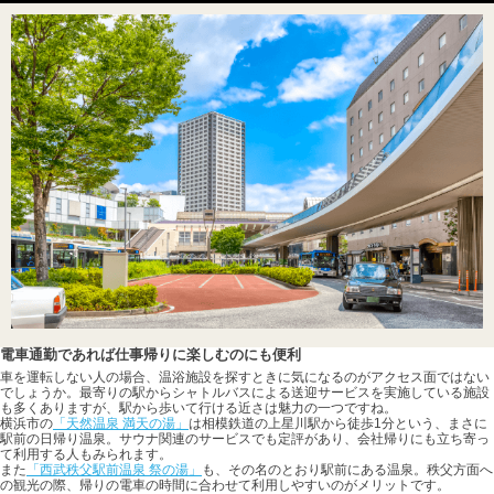
電車通勤であれば仕事帰りに楽しむのにも便利
車を運転しない人の場合、温浴施設を探すときに気になるのがアクセス面ではない
でしょうか。最寄りの駅からシャトルバスによる送迎サービスを実施している施設
も多くありますが、駅から歩いて行ける近さは魅力の一つですね。
横浜市の
「天然温泉 満天の湯」
は相模鉄道の上星川駅から徒歩1分という、まさに
駅前の日帰り温泉。サウナ関連のサービスでも定評があり、会社帰りにも立ち寄っ
て利用する人もみられます。
また
「西武秩父駅前温泉 祭の湯」
も、その名のとおり駅前にある温泉。秩父方面へ
の観光の際、帰りの電車の時間に合わせて利用しやすいのがメリットです。