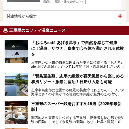
日帰り
駅近（徒歩10分以内）
関連情報から探す
三重県のニフティ温泉ニュース
「おふろcafé あげき温泉」で自然を感じて健康
に！温泉、サウナ、食事で心も体も満たされる体験
を
三重県いなべ市の自然に囲まれた場所に位置する「おふろc
afé あげき温泉」。かつて15年間「阿下喜温泉あじさいの
里」として親しまれてきた施設が、温泉、サウナ、食事、宿
泊が楽しめる施設として2024年4月に新しく生まれ変わりま
「賢島宝生苑」志摩の絶景が露天風呂から楽しめる
した！
和風リゾート旅館に宿泊！日帰り入浴も可能
三重県在住で温泉・サウナ好きな私もずっと行きたいと思っ
志摩半島南部に位置する絶景の英虞湾（あごわん）。リアス
ていた施設……。今回は、地元の方から観光客まで楽しめる
海岸と多くの小島が作る複雑な海岸線が魅力のこの湾で、最
「おふろcafé あげき温泉」をじっくりご紹介していきま
大の島である賢島の景勝地に建ち、お部屋からも露天風呂か
す。
らも英虞湾が一望できる人気の旅館「賢島宝生苑（かしこじ
三重県のスーパー銭湯おすすめ15選【2025年最新
まほうじょうえん）」をご紹介します。日帰り入浴もできま
版】
すよ！
関西地方の東寄りに位置する三重県。伊勢湾を挟む形で愛知
───
県の西隣に、そして奈良県の東隣にあり、岐阜・滋賀・京
提供元：賢島宝生苑【PR】
都・和歌山の各県とも接しています。
この記事は賢島宝生苑のPR記事です。