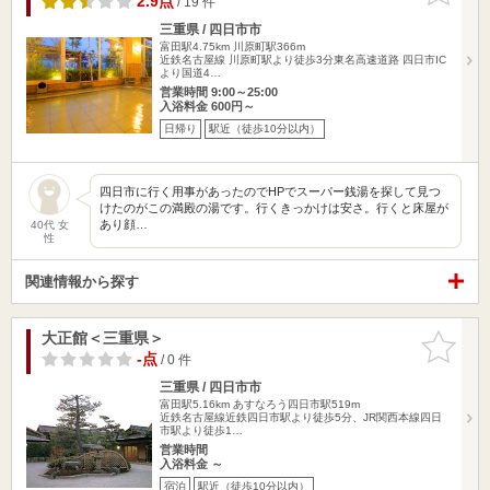
2.9点
/ 19 件
三重県 / 四日市市
富田駅4.75km
川原町駅366m
近鉄名古屋線 川原町駅より徒歩3分東名高速道路 四日市IC
より国道4…
営業時間 9:00～25:00
入浴料金 600円～
日帰り
駅近（徒歩10分以内）
四日市に行く用事があったのでHPでスーパー銭湯を探して見つ
けたのがこの満殿の湯です。行くきっかけは安さ。行くと床屋が
あり顔…
40代 女
性
関連情報から探す
大正館＜三重県＞
お気に入
りに追加
-点
/ 0 件
三重県 / 四日市市
富田駅5.16km
あすなろう四日市駅519m
近鉄名古屋線近鉄四日市駅より徒歩5分、JR関西本線四日
市駅より徒歩1…
営業時間
入浴料金 ～
宿泊
駅近（徒歩10分以内）