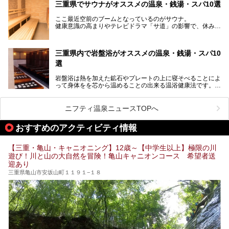
伊勢神宮を擁する伊勢志摩や、世界遺産に登録された熊野古
三重県でサウナがオススメの温泉・銭湯・スパ10選
道をはじめ、鳥羽水族館、忍者の里・伊賀、鈴鹿サーキッ
ト、松坂牛に伊勢海老……と、観光＆グルメの宝庫です。
ここ最近空前のブームとなっているのがサウナ。
東からも西からも訪れやすい三重県には、ハイクオリティな
健康意識の高まりやテレビドラマ「サ道」の影響で、休みの
スーパー銭湯がたくさん！お風呂も食事もコスパもいい、お
日には「サ活」を楽しむ人が増えています！
すすめ施設の数々をご紹介します。
そこで今回は、観光地としても人気の三重県でおすすめした
三重県内で岩盤浴がオススメの温泉・銭湯・スパ10
いサウナのある温泉や銭湯、スパをご紹介。
気軽に立ち寄れてリラックス効果の高いサウナで、日頃の疲
選
れをリフレッシュしませんか？
岩盤浴は熱を加えた鉱石やプレートの上に寝そべることによ
って身体をを芯から温めることの出来る温浴健康法です。じ
んわりと身体の内部を温めて発汗を促すことでリラックス効
果だけではなく、代謝が高まり健康や美容にも良い影響が期
待できます。今回はそんな岩盤浴にこだわった、三重県内の
ニフティ温泉ニュースTOPへ
オススメ温泉・銭湯・スパ10ヶ所を紹介させていただきま
す。
おすすめのアクティビティ情報
【三重・亀山・キャニオニング】12歳～【中学生以上】極限の川
遊び！川と山の大自然を冒険！亀山キャニオンコース 希望者送
迎あり
三重県亀山市安坂山町１１９１−１８