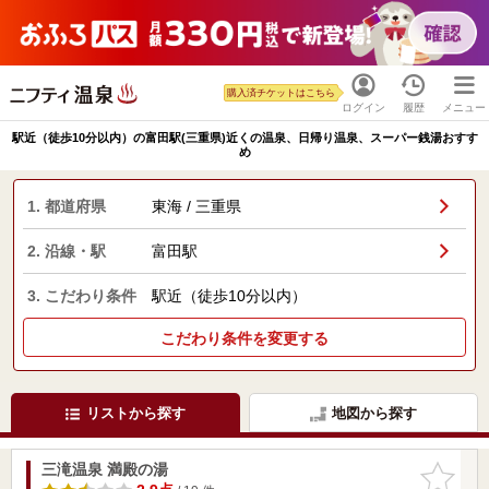
購入済チケットはこちら
ログイン
履歴
メニュー
駅近（徒歩10分以内）の富田駅(三重県)近くの温泉、日帰り温泉、スーパー銭湯おすす
め
1. 都道府県
東海 / 三重県
2. 沿線・駅
富田駅
3. こだわり条件
駅近（徒歩10分以内）
こだわり条件を変更する
リストから探す
地図から探す
三滝温泉 満殿の湯
お気に入
りに追加