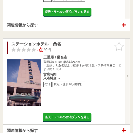
楽天トラベルの宿泊プランを見る
関連情報から探す
ステーションホテル 桑名
お気に入
りに追加
-点
/ 0 件
三重県 / 桑名市
富田駅6.88km
桑名駅245m
⇒近鉄ＪＲ桑名駅より徒歩３分/東名阪・伊勢湾岸桑名ＩＣ
より約１０分 …
営業時間
入浴料金 ～
宿泊
駅近（徒歩10分以内）
楽天トラベルの宿泊プランを見る
関連情報から探す