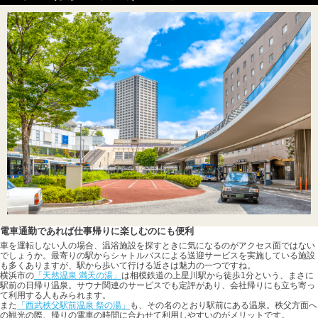
電車通勤であれば仕事帰りに楽しむのにも便利
車を運転しない人の場合、温浴施設を探すときに気になるのがアクセス面ではない
でしょうか。最寄りの駅からシャトルバスによる送迎サービスを実施している施設
も多くありますが、駅から歩いて行ける近さは魅力の一つですね。
横浜市の
「天然温泉 満天の湯」
は相模鉄道の上星川駅から徒歩1分という、まさに
駅前の日帰り温泉。サウナ関連のサービスでも定評があり、会社帰りにも立ち寄っ
て利用する人もみられます。
また
「西武秩父駅前温泉 祭の湯」
も、その名のとおり駅前にある温泉。秩父方面へ
の観光の際、帰りの電車の時間に合わせて利用しやすいのがメリットです。