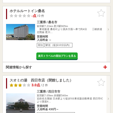
ホテルルートイン桑名
お気に入
りに追加
-点
/ 0 件
三重県 / 桑名市
富田駅7.21km
星川駅605m
東名阪道 桑名ICより員弁方面へ車で約4分 三岐鉄道
北勢線 星川…
営業時間
入浴料金 ～
宿泊
駅近（徒歩10分以内）
楽天トラベルの宿泊プランを見る
関連情報から探す
スオミの湯 四日市店（閉館しました）
お気に入
りに追加
3.0点
/ 2 件
三重県 / 四日市市
富田駅7.05km
赤堀駅540m
近鉄名古屋線 日永駅より徒歩5分東名阪自動車道 四日市IC
より国道4…
営業時間
入浴料金 430円～