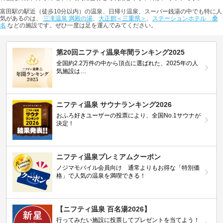
富田駅の駅近（徒歩10分以内）の温泉、日帰り温泉、スーパー銭湯の中でも特に人
気があるのは、
三滝温泉 満殿の湯
、
大正館＜三重県＞
、
ステーションホテル 桑
名
などの施設です。ぜひ一度は足を運んでみてください。
第20回ニフティ温泉年間ランキング2025
全国約2.2万件の中から頂点に選ばれた、2025年の人
気施設は…
ニフティ温泉 サウナランキング2026
おふろ好きユーザーの投票により、全国No.1サウナが
決定！
ニフティ温泉プレミアムクーポン
ノジマモバイル会員向け 通常よりもお得な「特別価
格」で人気の温泉を満喫できる！
【ニフティ温泉 百名湯2026】
行ってみたい施設に投票してプレゼントを当てよう！