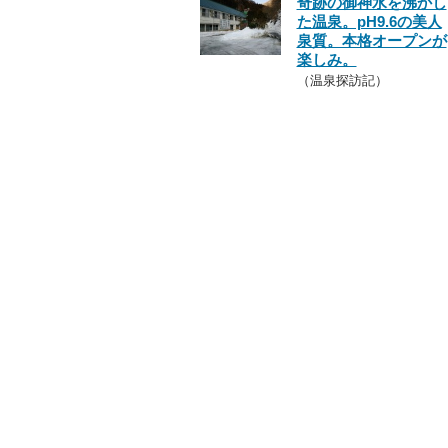
奇跡の御神水を沸かし
た温泉。pH9.6の美人
泉質。本格オープンが
楽しみ。
（温泉探訪記）