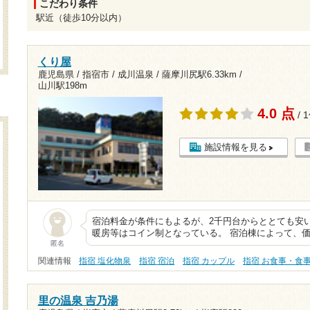
こだわり条件
駅近（徒歩10分以内）
くり屋
鹿児島県 / 指宿市 / 成川温泉 /
薩摩川尻駅6.33km
/
山川駅198m
4.0 点
/ 
施設情報を見る
宿泊料金が条件にもよるが、2千円台からととても安
暖房等はコイン制となっている。 宿泊棟によって、
匿名
関連情報
指宿 塩化物泉
指宿 宿泊
指宿 カップル
指宿 お食事・食
里の温泉 吉乃湯