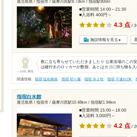
鹿児島県 / 指宿市 /
薩摩川尻駅8.73km
/
指宿駅800m
■営業時間 14:00～21:30
■入浴料 400円～
4.3 点
/ 
施設情報を見る
夜に立ち寄らせていただきましたり 公衆浴場のこの安
は鍵付きのロッカーが数個、あとはカゴに持ち物を入
～10代 男性
関連情報
指宿 塩化物泉
指宿 切り傷
指宿 冷え性
指宿 子連れOK
指宿白水館
鹿児島県 / 指宿市 /
薩摩川尻駅10.48km
/
指宿駅1.94km
■営業時間 15:00～18:00
■入浴料 3,000円～
4.2 点
/ 