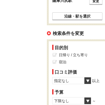
薩摩川尻駅
変更
沿線・駅を選択
検索条件を変更
目的別
日帰り / 立ち寄り
宿泊
口コミ評価
指定なし
以上
予算
下限なし
～