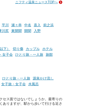
ニフティ温泉ニュースTOPへ
ン
GIFT500円分をプレゼントい
たします。
楽し
ふろ
平川
瀬々串
中名
喜入
前之浜
摩川尻
東開聞
開聞
入野
円以下）
切り傷
カップル
ホテル
・女子会
ひとり旅・一人旅
旅館
ひとり旅・一人旅
源泉かけ流し
女子旅・女子会
水風呂
クセス面ではないでしょうか。最寄りの
くありますが、駅から歩いて行ける近さ