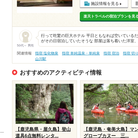
施設情報を見る
楽天トラベルの宿泊プランを見
行って吃驚の巨大ホテル 平日ともなれば空いているだ
がその日宿泊していたそうな 部屋は落ち着いた洋室
50代～ 男性
関連情報
指宿 塩化物泉
指宿 単純温泉・単純泉
指宿 宿泊
指宿 切
山川駅
おすすめのアクティビティ情報
【鹿児島県・屋久島】登山
【鹿児島・奄美大島】マ
道具6点無料レンタ...
グローブカヌー 三...