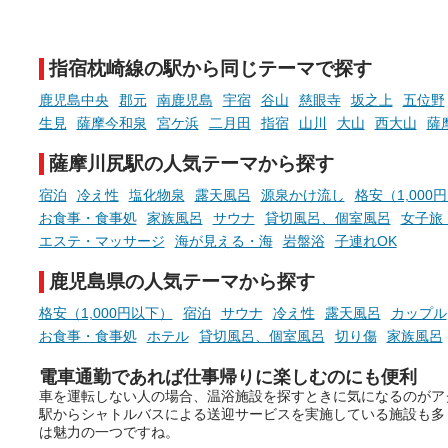
天然温泉や露天風呂、注目のサ
新体験が楽しめる「占いベ
ウナなど、こだわりの魅力がつ
チ」を展開中♨
まったスポットが続々登場して
指宿枕崎線の駅から同じテーマで探す
います。
手相やタロットなど気軽に
現地取材記事もあわせて紹介し
める占いで、“ととのう”お
鹿児島中央
郡元
南鹿児島
宇宿
谷山
慈眼寺
坂之上
五位野
ていますので、気になる施設は
時間を、もっと特別に。
生見
薩摩今和泉
宮ケ浜
二月田
指宿
山川
大山
西大山
薩
ぜひチェックして次のおでかけ
先の参考にしてみてください
薩摩川尻駅の人気テーマから探す
ね。
宿泊
冷え性
塩化物泉
露天風呂
源泉かけ流し
格安（1,000
お食事・食事処
家族風呂
サウナ
貸切風呂、個室風呂
女子旅
エステ・マッサージ
海が見える・海
岩盤浴
子連れOK
鹿児島県の人気テーマから探す
格安（1,000円以下）
宿泊
サウナ
冷え性
露天風呂
カップル
お食事・食事処
ホテル
貸切風呂、個室風呂
切り傷
家族風呂
電車通勤であれば仕事帰りに楽しむのにも便利
車を運転しない人の場合、温浴施設を探すときに気になるのがア
駅からシャトルバスによる送迎サービスを実施している施設も多
は魅力の一つですね。