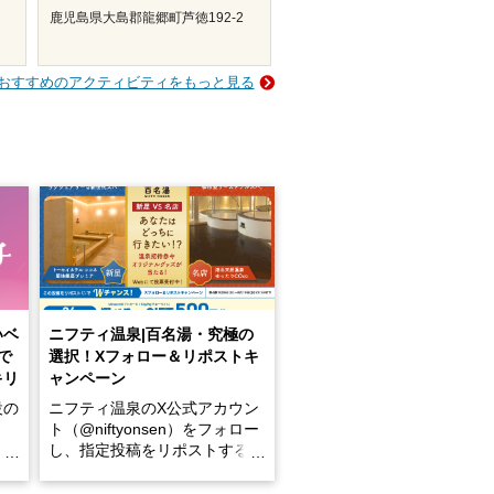
鹿児島県大島郡龍郷町芦徳192-2
おすすめのアクティビティをもっと見る
いベ
ニフティ温泉|百名湯・究極の
で
選択！Xフォロー＆リポストキ
キリ
ャンペーン
設の
ニフティ温泉のX公式アカウン
ト（@niftyonsen）をフォロー
し、指定投稿をリポストする
占い
と、抽選で各回26（ふろ）名
な
様（合計260名様）に選べるe-