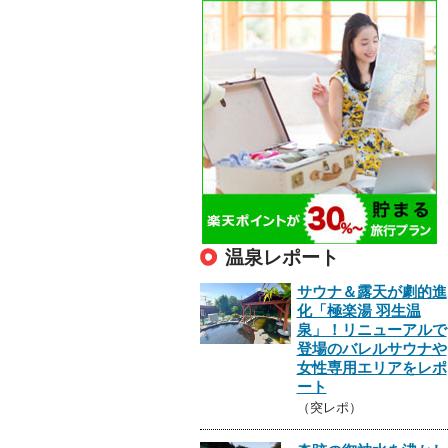
温泉レポート
サウナ＆露天が劇的進
化「極楽湯 羽生温
泉」！リニューアルで
登場のバレルサウナや
女性専用エリアをレポ
ート
（突レポ）