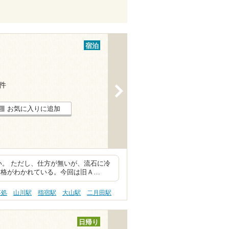
宿泊
1件
>
お気に入りに追加
い。 ただし、仕方が無いが、流石に冷
価格がわかれている。今回は旧Ａ…
事処
山川駅
指宿駅
大山駅
二月田駅
日帰り