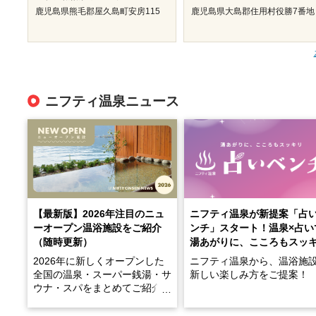
鹿児島県熊毛郡屋久島町安房115
鹿児島県大島郡住用村役勝7番地
ニフティ温泉ニュース
【最新版】2026年注目のニュ
ニフティ温泉が新提案「占
ーオープン温浴施設をご紹介
ンチ」スタート！温泉×占い
（随時更新）
湯あがりに、こころもスッ
2026年に新しくオープンした
ニフティ温泉から、温浴施
全国の温泉・スーパー銭湯・サ
新しい楽しみ方をご提案！
ウナ・スパをまとめてご紹介！
※随時更新しています
温泉で体を癒したあとに、
でこころもスッキリ──そん