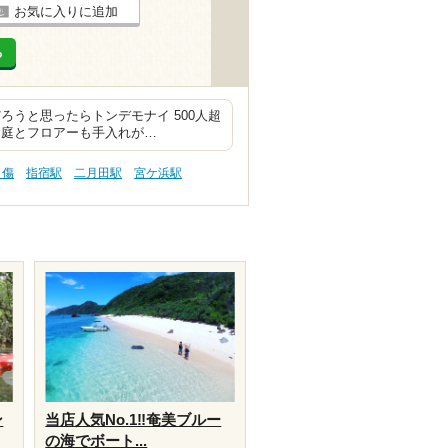
お気に入りに追加
る
ろうと思ったらトンデモナイ 500人超
、庭とフロアーも手入れが…
り傷
指宿駅
二月田駅
宮ケ浜駅
ン
当店人気No.1‼️奄美ブルー
の海でボート...