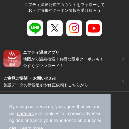
ニフティ温泉公式アカウントをフォローして
おトク情報やクーポン情報を受け取ろう
ニフティ温泉アプリ
地図から温泉検索！お得な限定クーポンも！
今すぐダウンロード！
ご意見ご要望 ・お問い合わせ
施設データの新規追加や修正依頼もこちらから
スマートフォン
/
PC
加盟店募集（資料請求）
広告出稿のご案内
By using our services, you agree that we and
our
partners
use cookies to improve advertisi
利用規約
ライフスタイルMEMBERS+規約
ng and enhance your experience on our servi
特定商取引法に基づく表記
ヘルプ
採用情報
ces.
Learn more