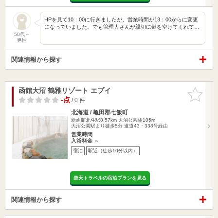
HPを見て10：00に行きましたが、営業時間が13：00からに変更
になっていました。でも管理人さんが親切に鍵を空けてくれて…
50代～
男性
関連情報から探す
函館大沼 鶴雅リゾート エプイ
お気に入
りに追加
-点
/ 0 件
北海道 / 亀田郡七飯町
新函館北斗駅8.57km
大沼公園駅105m
大沼公園駅より徒歩5分 道道43・338号経由
営業時間
入浴料金 ～
宿泊
駅近（徒歩10分以内）
楽天トラベルの宿泊プランを見る
関連情報から探す