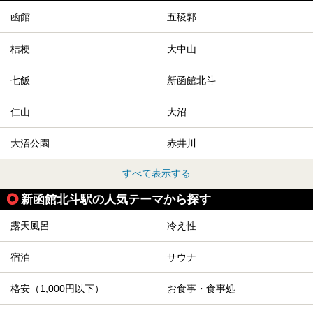
今回は、そんな「休日ビルヂング」の魅力を5つのポイント
からご紹介します。
函館
五稜郭
桔梗
大中山
七飯
新函館北斗
仁山
大沼
大沼公園
赤井川
すべて表示する
新函館北斗駅の人気テーマから探す
露天風呂
冷え性
宿泊
サウナ
格安（1,000円以下）
お食事・食事処