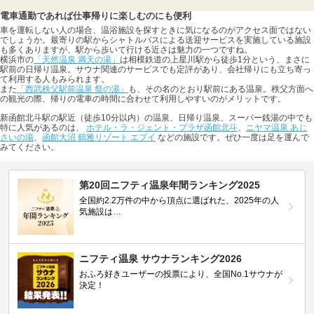
電車通勤であれば仕事帰りに楽しむのにも便利
車を運転しない人の場合、温浴施設を探すときに気になるのがアクセス面ではない
でしょうか。最寄りの駅からシャトルバスによる送迎サービスを実施している施設
も多くありますが、駅から歩いて行ける近さは魅力の一つですね。
横浜市の
「天然温泉 満天の湯」
は相模鉄道の上星川駅から徒歩1分という、まさに
駅前の日帰り温泉。サウナ関連のサービスでも定評があり、会社帰りにも立ち寄っ
て利用する人もみられます。
また
「西武秩父駅前温泉 祭の湯」
も、その名のとおり駅前にある温泉。秩父方面へ
の観光の際、帰りの電車の時間に合わせて利用しやすいのがメリットです。
新函館北斗駅の駅近（徒歩10分以内）の温泉、日帰り温泉、スーパー銭湯の中でも
特に人気があるのは、
ホテル・ラ・ジェント・プラザ函館北斗
、
ニヤマ温泉 あじ
さいの湯
、
函館大沼 鶴雅リゾート エプイ
などの施設です。ぜひ一度は足を運んで
みてください。
第20回ニフティ温泉年間ランキング2025
全国約2.2万件の中から頂点に選ばれた、2025年の人
気施設は…
ニフティ温泉 サウナランキング2026
おふろ好きユーザーの投票により、全国No.1サウナが
決定！