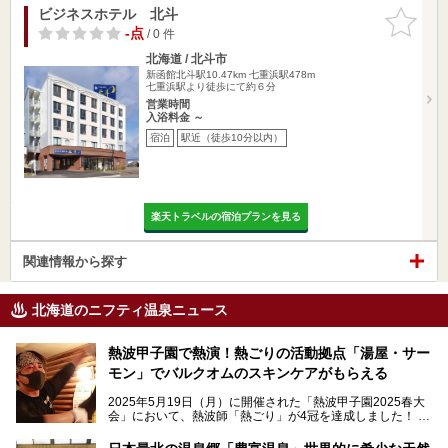
ビジネスホテル 北斗
お気に入
りに追加
-点
/ 0 件
北海道 / 北斗市
新函館北斗駅10.47km
七重浜駅478m
七重浜駅より徒歩にて約６分
営業時間
入浴料金 ～
宿泊
駅近（徒歩10分以内）
楽天トラベルの宿泊プランを見る
関連情報から探す
北海道のニフティ温泉ニュース
熱波甲子園で熱演！熱ごりの活動拠点「湯屋・サー
モン」でバルクオムのスキンケアがもらえる
2025年5月19日（月）に開催された「熱波甲子園2025春大
会」において、熱波師「熱ごり」が4冠を達成しました！
このたび、バルクオム賞の受賞を記念して、熱ごりさんの活
動拠点である北海道の銭湯「湯屋・サーモン」にて、メンズ