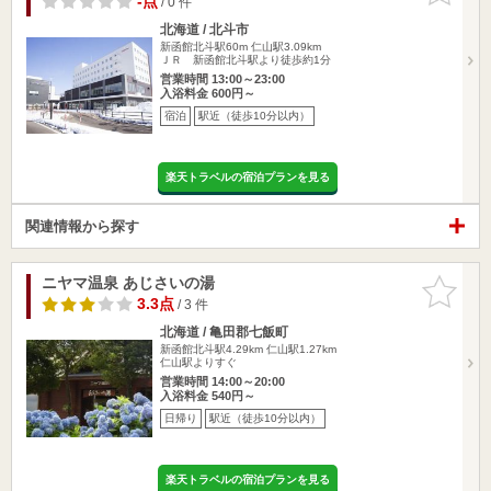
-点
/ 0 件
北海道 / 北斗市
新函館北斗駅60m
仁山駅3.09km
ＪＲ 新函館北斗駅より徒歩約1分
営業時間 13:00～23:00
入浴料金 600円～
宿泊
駅近（徒歩10分以内）
楽天トラベルの宿泊プランを見る
関連情報から探す
ニヤマ温泉 あじさいの湯
お気に入
りに追加
3.3点
/ 3 件
北海道 / 亀田郡七飯町
新函館北斗駅4.29km
仁山駅1.27km
仁山駅よりすぐ
営業時間 14:00～20:00
入浴料金 540円～
日帰り
駅近（徒歩10分以内）
楽天トラベルの宿泊プランを見る