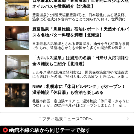
日本最北の温泉郷「豊富温泉」世界的に希少な天然
スキンケアブランド バルクオムの「ONE DAY KIT」を数量
オイルバスを徹底紹介【北海道】
限定でプレゼントいたします。
老若男女問わず、多くの方にご体験いただける製品ですの
豊富温泉(北海道天塩郡豊富町)は、日本最北にある温泉郷。
で、ぜひお試しください。※6月13日配布開始、なくなり次
温泉に石油成分を含有することで知られており、世界的にも
第終了
大変希少な泉質です。また、油分が乾癬やアトピー性皮膚炎
に特効があると言われ、遠隔地ながらも全国から湯治・療養
───
豊富温泉「川島旅館」宿泊レポート！天然オイルバ
目的で多くの人々が訪れます。
提供元：株式会社バルクオム【PR】
ス＆名物バター料理を満喫【北海道】
この記事は株式会社バルクオム商品のPR記事です。
今回、四半世紀以上に渡り全国の温泉を巡り続ける筆者が現
日本最北の温泉郷とされる豊富温泉。油分を含む特殊な泉質
地体験し、独自の視点で豊富温泉の“天然オイルバス”をレポ
で知られ、遠隔地ながらも全国から多くの湯治客や温泉ファ
ート。温泉地概要や日帰り入浴施設をはじめ、宿泊施設・ア
ンが訪れる地です。
クセスまで徹底紹介します！
「カルルス温泉」は湯治の名湯！日帰り入浴可能な
「川島旅館」は、豊富温泉の開湯当初から営業する老舗旅
全３施設もご紹介【北海道】
館。とりわけ温泉の良さと名物のバター料理に定評があり、
口コミの評判も非常に高い宿。今回は筆者自ら宿泊し、自慢
カルルス温泉(北海道登別市)は、国民保養温泉地や名湯百選
の温泉や料理をはじめ、パブリックスペース・客室など宿の
にも選ばれた名湯。“登別カルルス温泉”とも呼ばれ、入浴剤
全貌を徹底的にご紹介します！
としてその名を聞いたことがある方も多いでしょう。観光色
豊かな登別温泉とは対照的な存在で、今も湯治場的な要素が
NEW：札幌市に「休日ビルヂング」がオープン！
残る閑静な温泉地です。
温浴施設「休日湯」も宿泊も楽しめる
今回、四半世紀以上に渡り全国の温泉を巡り続ける筆者が現
札幌市南区・定山渓エリアに、温浴施設「休日湯（きゅうじ
地体験し、カルルス温泉をご紹介。温泉地の概要や泉質解説
つゆ）」が、2025年4月24日にオープンしました！ 定山
をはじめ、日帰り入浴可能な全３施設の紹介・周辺観光・ア
渓の新たなランドマーク「休日ビルヂング」として誕生した
クセスまで徹底紹介します！
この施設は、温泉・サウナの「休日湯」・ラウンジの「THE
LOUNGE DAYOF」・グルメ「休日洋麺店」・ホテル「エク
ニフティ温泉ニュースTOPへ
スクラメーションホテル」で構成された、まさに大人の癒し
空間。
函館本線の駅から同じテーマで探す