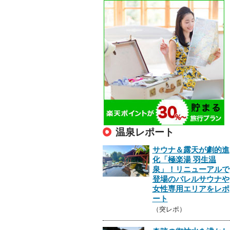
温泉レポート
サウナ＆露天が劇的進
化「極楽湯 羽生温
泉」！リニューアルで
登場のバレルサウナや
女性専用エリアをレポ
ート
（突レポ）