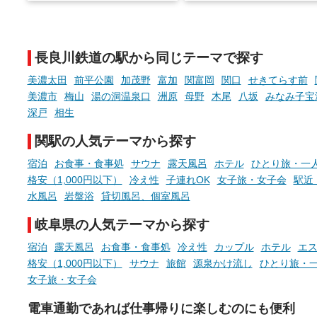
でこころもスッキリ──そんな
様（合計260名様）に選べる
新体験が楽しめる「占いベン
GIFT500円分をプレゼント
チ」を展開中♨
たします。
長良川鉄道の駅から同じテーマで探す
手相やタロットなど気軽に楽し
める占いで、“ととのう”おふろ
美濃太田
前平公園
加茂野
富加
関富岡
関口
せきてらす前
時間を、もっと特別に。
美濃市
梅山
湯の洞温泉口
洲原
母野
木尾
八坂
みなみ子宝
深戸
相生
関駅の人気テーマから探す
宿泊
お食事・食事処
サウナ
露天風呂
ホテル
ひとり旅・一
格安（1,000円以下）
冷え性
子連れOK
女子旅・女子会
駅近
水風呂
岩盤浴
貸切風呂、個室風呂
岐阜県の人気テーマから探す
宿泊
露天風呂
お食事・食事処
冷え性
カップル
ホテル
エ
格安（1,000円以下）
サウナ
旅館
源泉かけ流し
ひとり旅・
女子旅・女子会
電車通勤であれば仕事帰りに楽しむのにも便利