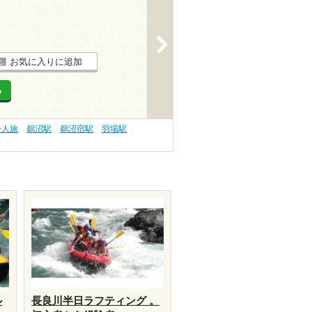
>
お気に入りに追加
る
一人旅
鵜沼駅
鵜沼宿駅
羽場駅
ル
長良川半日ラフティング 。