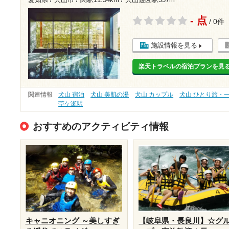
愛知県 / 犬山市 /
関駅11.54km
/
犬山遊園駅537m
- 点
/ 0件
施設情報を見る
楽天トラベルの宿泊プランを見
関連情報
犬山 宿泊
犬山 美肌の湯
犬山 カップル
犬山 ひとり旅・
苧ケ瀬駅
おすすめのアクティビティ情報
キャニオニング ～美しすぎ
【岐阜県・長良川】☆グ