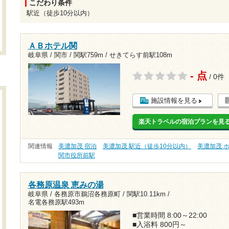
こだわり条件
駅近（徒歩10分以内）
ＡＢホテル関
岐阜県 / 関市 /
関駅759m
/
せきてらす前駅108m
- 点
/ 0件
施設情報を見る
楽天トラベルの宿泊プランを見
関連情報
美濃加茂 宿泊
美濃加茂 駅近（徒歩10分以内）
美濃加茂 
関市役所前駅
各務原温泉 恵みの湯
岐阜県 / 各務原市鵜沼各務原町 /
関駅10.11km
/
名電各務原駅493m
■営業時間 8:00～22:00
■入浴料 800円～