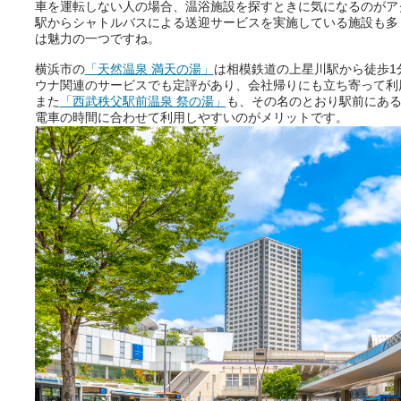
車を運転しない人の場合、温浴施設を探すときに気になるのがア
駅からシャトルバスによる送迎サービスを実施している施設も多
は魅力の一つですね。
横浜市の
「天然温泉 満天の湯」
は相模鉄道の上星川駅から徒歩1
ウナ関連のサービスでも定評があり、会社帰りにも立ち寄って利
また
「西武秩父駅前温泉 祭の湯」
も、その名のとおり駅前にあ
電車の時間に合わせて利用しやすいのがメリットです。