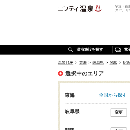
駅近（徒
スパ、 
温浴施設を探す
電
温泉TOP
>
東海
>
岐阜県
>
関駅
>
駅
選択中のエリア
全国から探す
東海
岐阜県
変更