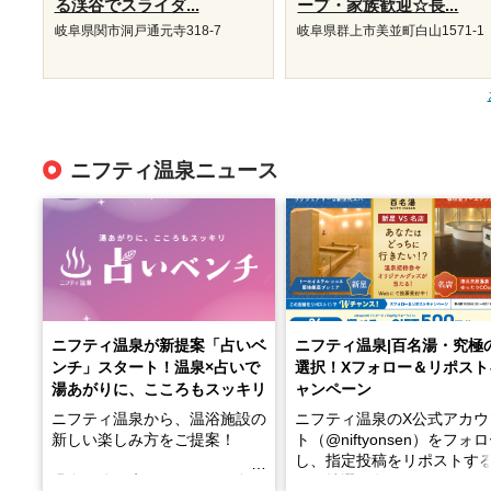
る渓谷でスライダ...
ープ・家族歓迎☆長...
岐阜県関市洞戸通元寺318-7
岐阜県群上市美並町白山1571-1
ニフティ温泉ニュース
ニフティ温泉が新提案「占いベ
ニフティ温泉|百名湯・究極
ンチ」スタート！温泉×占いで
選択！Xフォロー＆リポスト
湯あがりに、こころもスッキリ
ャンペーン
ニフティ温泉から、温浴施設の
ニフティ温泉のX公式アカウ
新しい楽しみ方をご提案！
ト（@niftyonsen）をフォ
し、指定投稿をリポストす
温泉で体を癒したあとに、占い
と、抽選で各回26（ふろ）