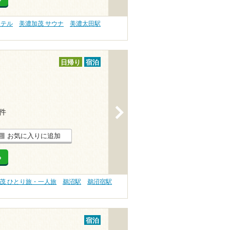
ホテル
美濃加茂 サウナ
美濃太田駅
日帰り
宿泊
>
4件
お気に入りに追加
る
茂 ひとり旅・一人旅
鵜沼駅
鵜沼宿駅
宿泊