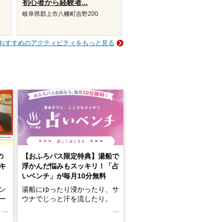
初心者から経験者...
岐阜県郡上市八幡町吉野200
おすすめのアクティビティをもっと見る
の
【おふろパス限定特典】湯船で
キ
浮かんだ悩みもスッキリ！「占
いベンチ」が毎月10分無料
ン
湯船にゆったり浸かったり、サ
ロー
ウナでじっと汗を流したり。
る
名