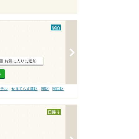
宿泊
>
お気に入りに追加
る
ホテル
せきてらす前駅
関駅
関口駅
日帰り
>