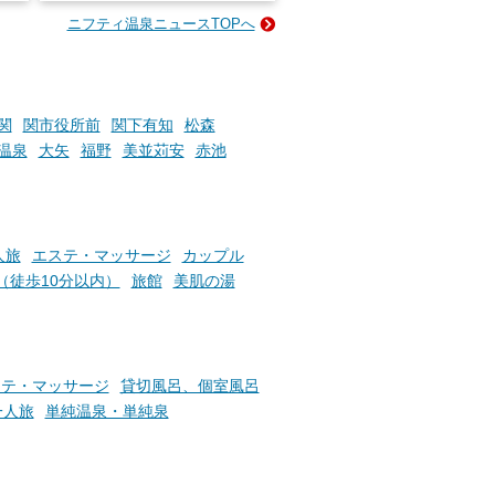
e-
ニフティ温泉ニュースTOPへ
い
そんな「一人でぼんやり過ごす
時間」、ふだん後回しにしてい
た「これからのこと」や「ちょ
っとした悩み」が、頭に浮かん
でくることはありませんか？
関
関市役所前
関下有知
松森
温泉
大矢
福野
美並苅安
赤池
お風呂でリラックスしているか
らこそ向き合える、大切な自分
の本音。
人旅
エステ・マッサージ
カップル
（徒歩10分以内）
旅館
美肌の湯
そんな心のつぶやきを、湯あが
りの温まった心のまま相談でき
たら素敵ですよね。
ステ・マッサージ
貸切風呂、個室風呂
ニフティ温泉の「占いベンチ」
一人旅
単純温泉・単純泉
は、そんなあなたの心のつぶや
きをプロの占い師に相談するこ
とができるサービスです。