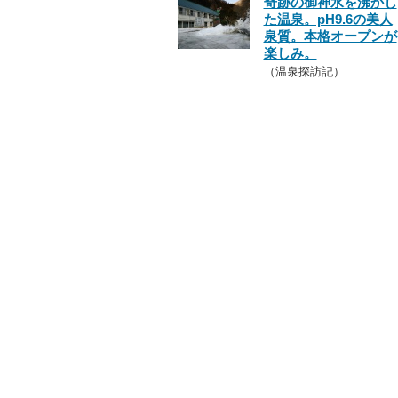
奇跡の御神水を沸かし
た温泉。pH9.6の美人
泉質。本格オープンが
楽しみ。
（温泉探訪記）