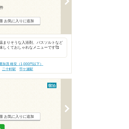
4件
お気に入りに追加
温まりそうな入浴剤、バスソルトなど
味しくておしゃれなメニューです🥰
濃加茂 格安（1,000円以下）
二十軒駅
苧ケ瀬駅
宿泊
>
お気に入りに追加
る