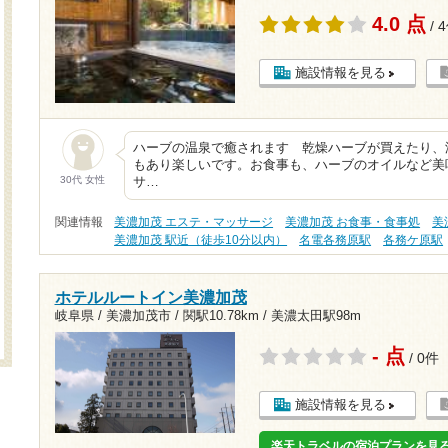
4.0 点
/ 
施設情報を見る
ハーブの温泉で癒されます 乾燥ハーブが買えたり、
もあり楽しいです。お食事も、ハーブのオイルなど美
30代 女性
サ…
関連情報
美濃加茂 エステ・マッサージ
美濃加茂 お食事・食事処
美
美濃加茂 駅近（徒歩10分以内）
名電各務原駅
各務ケ原駅
ホテルルートイン美濃加茂
岐阜県 / 美濃加茂市 /
関駅10.78km
/
美濃太田駅98m
- 点
/ 0件
施設情報を見る
楽天トラベルの宿泊プランを見