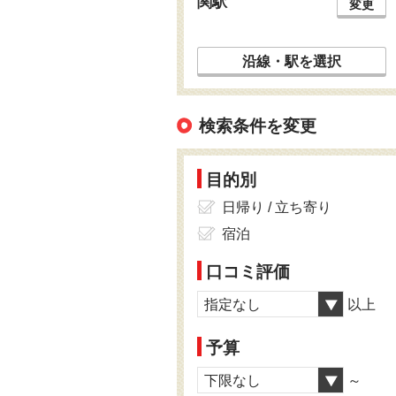
関駅
変更
沿線・駅を選択
検索条件を変更
目的別
日帰り / 立ち寄り
宿泊
口コミ評価
指定なし
以上
予算
下限なし
～