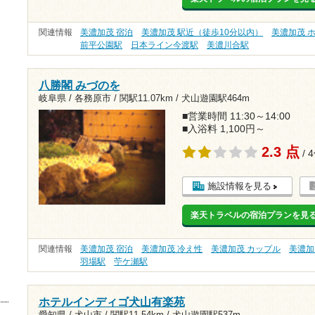
関連情報
美濃加茂 宿泊
美濃加茂 駅近（徒歩10分以内）
美濃加茂 
前平公園駅
日本ライン今渡駅
美濃川合駅
八勝閣 みづのを
岐阜県 / 各務原市 /
関駅11.07km
/
犬山遊園駅464m
■営業時間 11:30～14:00
■入浴料 1,100円～
2.3 点
/ 
施設情報を見る
楽天トラベルの宿泊プランを見
関連情報
美濃加茂 宿泊
美濃加茂 冷え性
美濃加茂 カップル
美濃加
羽場駅
苧ケ瀬駅
ホテルインディゴ犬山有楽苑