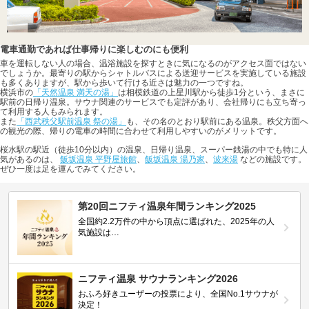
電車通勤であれば仕事帰りに楽しむのにも便利
車を運転しない人の場合、温浴施設を探すときに気になるのがアクセス面ではない
でしょうか。最寄りの駅からシャトルバスによる送迎サービスを実施している施設
も多くありますが、駅から歩いて行ける近さは魅力の一つですね。
横浜市の
「天然温泉 満天の湯」
は相模鉄道の上星川駅から徒歩1分という、まさに
駅前の日帰り温泉。サウナ関連のサービスでも定評があり、会社帰りにも立ち寄っ
て利用する人もみられます。
また
「西武秩父駅前温泉 祭の湯」
も、その名のとおり駅前にある温泉。秩父方面へ
の観光の際、帰りの電車の時間に合わせて利用しやすいのがメリットです。
桜水駅の駅近（徒歩10分以内）の温泉、日帰り温泉、スーパー銭湯の中でも特に人
気があるのは、
飯坂温泉 平野屋旅館
、
飯坂温泉 湯乃家
、
波来湯
などの施設です。
ぜひ一度は足を運んでみてください。
第20回ニフティ温泉年間ランキング2025
全国約2.2万件の中から頂点に選ばれた、2025年の人
気施設は…
ニフティ温泉 サウナランキング2026
おふろ好きユーザーの投票により、全国No.1サウナが
決定！