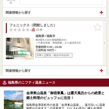
性
関連情報から探す
フェニックス（閉館しました）
お気に入
りに追加
-点
/ 0 件
福島県 / 福島市
桜水駅8.11km
南福島駅24m
ＪＲ東北本線「南福島駅」から徒歩約1分
営業時間 0:00～24:00
入浴料金 900円～
日帰り
駅近（徒歩10分以内）
関連情報から探す
福島県のニフティ温泉ニュース
会津東山温泉「御宿東鳳」は露天風呂からの絶景と
郷土料理のビュッフェに注目！
福島県会津若松市の名湯「会津東山温泉」。湯川沿いに温泉
旅館が点在するこの温泉地で、ひときわ高台に建ち会津盆地