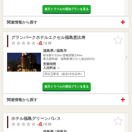
楽天トラベルの宿泊プランを見る
関連情報から探す
グランパークホテルエクセル福島恵比寿
お気に入
りに追加
-点
/ 0 件
福島県 / 福島市
桜水駅4.51km
曽根田駅234m
東北新幹線 福島駅東口から徒歩約4分
営業時間
入浴料金 ～
宿泊
駅近（徒歩10分以内）
楽天トラベルの宿泊プランを見る
関連情報から探す
ホテル福島グリーンパレス
お気に入
りに追加
-点
/ 0 件
福島県 / 福島市