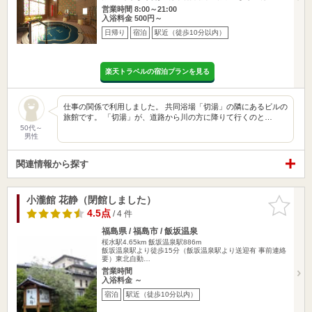
営業時間 8:00～21:00
入浴料金 500円～
日帰り
宿泊
駅近（徒歩10分以内）
楽天トラベルの宿泊プランを見る
仕事の関係で利用しました。 共同浴場「切湯」の隣にあるビルの
旅館です。 「切湯」が、道路から川の方に降りて行くのと…
50代～
男性
関連情報から探す
小瀧館 花静（閉館しました）
お気に入
りに追加
4.5点
/ 4 件
福島県 / 福島市 / 飯坂温泉
桜水駅4.65km
飯坂温泉駅886m
飯坂温泉駅より徒歩15分（飯坂温泉駅より送迎有 事前連絡
要）東北自動…
営業時間
入浴料金 ～
宿泊
駅近（徒歩10分以内）