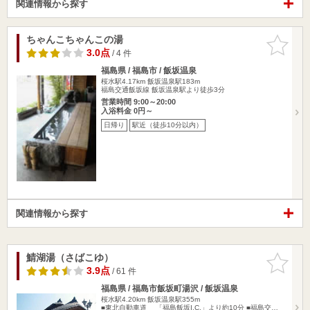
関連情報から探す
ちゃんこちゃんこの湯
お気に入
りに追加
3.0点
/ 4 件
福島県 / 福島市 / 飯坂温泉
桜水駅4.17km
飯坂温泉駅183m
福島交通飯坂線 飯坂温泉駅より徒歩3分
営業時間 9:00～20:00
入浴料金 0円～
日帰り
駅近（徒歩10分以内）
関連情報から探す
鯖湖湯（さばこゆ）
お気に入
りに追加
3.9点
/ 61 件
福島県 / 福島市飯坂町湯沢 / 飯坂温泉
桜水駅4.20km
飯坂温泉駅355m
■東北自動車道 「福島飯坂I.C.」より約10分 ■福島交…