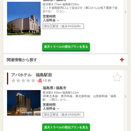
桜水駅4.77km
福島駅216m
◎ＪＲ福島駅西口より徒歩2分（東口からは地下通路で徒
歩7分） ◎コン…
営業時間
入浴料金 ～
宿泊
駅近（徒歩10分以内）
楽天トラベルの宿泊プランを見る
関連情報から探す
アパホテル 福島駅前
お気に入
りに追加
-点
/ 0 件
福島県 / 福島市
桜水駅4.93km
福島駅112m
JR東北本線、奥羽本線、東北新幹線、山形新幹線「福島
駅」（西口）から…
営業時間
入浴料金 ～
宿泊
駅近（徒歩10分以内）
楽天トラベルの宿泊プランを見る