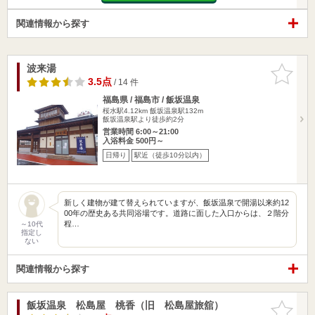
関連情報から探す
波来湯
お気に入
りに追加
3.5点
/ 14 件
福島県 / 福島市 / 飯坂温泉
桜水駅4.12km
飯坂温泉駅132m
飯坂温泉駅より徒歩約2分
営業時間 6:00～21:00
入浴料金 500円～
日帰り
駅近（徒歩10分以内）
新しく建物が建て替えられていますが、飯坂温泉で開湯以来約12
00年の歴史ある共同浴場です。道路に面した入口からは、２階分
程…
～10代
指定し
ない
関連情報から探す
飯坂温泉 松島屋 桃香（旧 松島屋旅舘）
お気に入