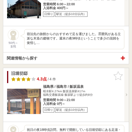
営業時間 6:00～22:00
入浴料金 400円～
日帰り
駅近（徒歩10分以内）
宿泊先の旅館からのおすすめで足を運びました。雰囲気がある立
派な木造の建物です。週末の夜9時頃ということで多少の混雑を
覚悟し…
50代～
女性
関連情報から探す
旧堀切邸
お気に入
りに追加
4.3点
/ 4 件
福島県 / 福島市 / 飯坂温泉
桜水駅4.27km
飯坂温泉駅417m
福島交通飯坂線 飯坂駅より徒歩約8分
営業時間 9:00～21:00
入浴料金 0円～
日帰り
駅近（徒歩10分以内）
祝日の夜18時頃訪問。無料で開館している旧堀切邸にある足湯・