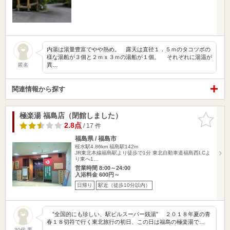
内湯は湯量豊富でやや熱め。 露天は直径１．５ｍのタコツボの
様な湯船が３個と２ｍｘ３ｍの湯船が１個。 それぞれに湯温が
異…
匿名
関連情報から探す
極楽湯 福島店（閉館しました）
お気に入
りに追加
2.8点
/ 17 件
福島県 / 福島市
桜水駅4.86km
福島駅142m
JR東北本線福島駅より徒歩で1分 東北自動車道福島西I.Cよ
り東へ1…
営業時間 8:00～24:00
入浴料金 600円～
日帰り
駅近（徒歩10分以内）
”全国的にも珍しい、駅ビルスーパー銭湯” ２０１８年夏の青
春１８切符で行く東北旅行の初日、この日は福島の極楽湯で…
30代 男