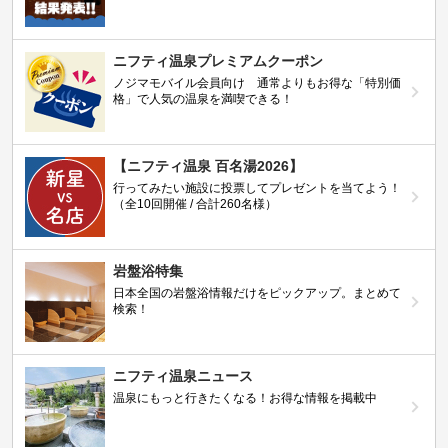
ニフティ温泉プレミアムクーポン
ノジマモバイル会員向け 通常よりもお得な「特別価
格」で人気の温泉を満喫できる！
【ニフティ温泉 百名湯2026】
行ってみたい施設に投票してプレゼントを当てよう！
（全10回開催 / 合計260名様）
岩盤浴特集
日本全国の岩盤浴情報だけをピックアップ。まとめて
検索！
ニフティ温泉ニュース
温泉にもっと行きたくなる！お得な情報を掲載中