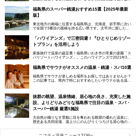
一望の眺望をほしいままにする絶景の宿、それがORIX HOT
ELS & RESORTSの「御宿東鳳」です。
福島県のスーパー銭湯おすすめ15選【2025年最新
版】
大浴場は「宙の湯」「棚雲の湯」の2つ。いずれも素晴らし
い開放感。ビュッフェレストラン「あがらんしょ」での会津
東北地方の南端に位置する福島県は、北海道、岩手県に次い
の郷土料理など夕朝食の美味しさも評判。人気のこのお宿の
で全国で3番目の面積を誇る広い県です。太平洋に面した
過ごし方を徹底紹介いたします。
「浜通り」から、南北に阿武隈川が流れ水田や果樹園が広が
る「中通り」、磐梯山や猪苗代湖、五色沼、尾瀬湿原などが
───
「ハワイアンズ」で三密回避！『ひとりじめリゾー
ある「会津地方」まで、変化に富んだ自然を楽しめるのが魅
提供元：オリックス・ホテルマネジメント株式会社【PR】
トプラン』を活用しよう
力です。
この記事は会津東山温泉 御宿東鳳のPR記事です。
東京から新幹線なら1時間半、車でも3時間程度とアクセス
家族旅行で温泉の超定番！福島県いわき市の常夏の楽園「ス
も良好で、首都圏からの週末旅行先としても人気の福島県。
パリゾートハワイアンズ」。このハワイアンズで2021年3月
そんな福島県でチェックしておきたい、評判のスーパー銭湯
25日より「ひとりじめリゾートプラン第2弾」として「かぞ
をピックアップしました。
く温泉編」をスタートしました。
福島県でサウナがオススメの温泉・銭湯・スパ10選
子供と一緒に安心して温泉に行きたい、そんな方にお役立ち
福島県でサウナが楽しめる場所をお探しではありませんか？
のこのプランをはじめとして、ハワイアンズの「ひとりじめ
この記事では、県内で特におすすめしたいサウナがある温泉
リゾートプラン」の魅力をご紹介します。
や銭湯、スパを厳選してご紹介！
「サウナで思いっきり汗をかいてスッキリしたい！」
抜群の眺望、温泉情緒、居心地の良さ、充実した施
「最近疲れが溜まってる。リフレッシュできる場所ないか
な？」
設、よりどりみどりな福島県で注目の温泉・スパ・
そんな方は、ぜひサウナに足を運んでみてくださいね。
スーパー銭湯 厳選5施設
大自然が織りなす景観に目を奪われる眺望の優れた温泉に、
歴史ある共同浴場、湯上りにのんびりくつろげる居心地のい
い温泉やさまざまなニーズに応えてくれる施設充実度の高い
スーパー銭湯など、多種多様な温浴施設が割拠する福島県。
今回は、そんな福島県にある温浴施設のなかから、筆者が
ニフティ温泉ニュースTOPへ