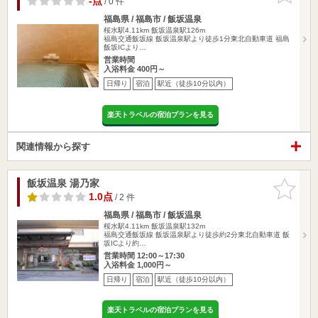
-点
/ 0 件
福島県 / 福島市 / 飯坂温泉
桜水駅4.11km
飯坂温泉駅126m
福島交通飯坂線 飯坂温泉駅より徒歩1分東北自動車道 福島
飯坂ICより…
営業時間
入浴料金 400円～
日帰り
宿泊
駅近（徒歩10分以内）
楽天トラベルの宿泊プランを見る
関連情報から探す
飯坂温泉 湯乃家
お気に入
りに追加
1.0点
/ 2 件
福島県 / 福島市 / 飯坂温泉
桜水駅4.11km
飯坂温泉駅132m
福島交通飯坂線 飯坂温泉駅より徒歩約2分東北自動車道 飯
坂ICより約…
営業時間 12:00～17:30
入浴料金 1,000円～
日帰り
宿泊
駅近（徒歩10分以内）
楽天トラベルの宿泊プランを見る