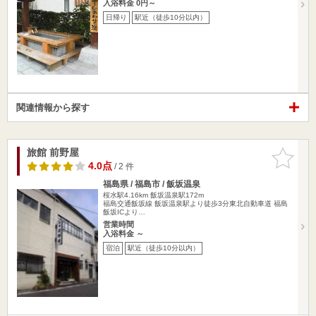
入浴料金 0円～
日帰り
駅近（徒歩10分以内）
関連情報から探す
旅館 前野屋
お気に入
りに追加
4.0点
/ 2 件
福島県 / 福島市 / 飯坂温泉
桜水駅4.16km
飯坂温泉駅172m
福島交通飯坂線 飯坂温泉駅より徒歩3分東北自動車道 福島
飯坂ICより…
営業時間
入浴料金 ～
宿泊
駅近（徒歩10分以内）