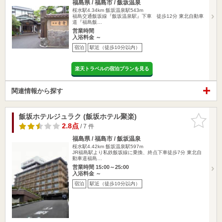
福島県 / 福島市 / 飯坂温泉
桜水駅4.34km
飯坂温泉駅543m
福島交通飯坂線『飯坂温泉駅』下車 徒歩12分 東北自動車
道『福島飯…
営業時間
入浴料金 ～
宿泊
駅近（徒歩10分以内）
楽天トラベルの宿泊プランを見る
関連情報から探す
飯坂ホテルジュラク (飯坂ホテル聚楽)
お気に入
りに追加
2.8点
/ 7 件
福島県 / 福島市 / 飯坂温泉
桜水駅4.42km
飯坂温泉駅597m
JR福島駅より私鉄飯坂線に乗換、終点下車徒歩7分 東北自
動車道福島…
営業時間 15:00～25:00
入浴料金 ～
宿泊
駅近（徒歩10分以内）