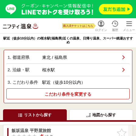
購入済チケットはこちら
ログイン
履歴
メニュー
駅近（徒歩10分以内）の桜水駅(福島県)近くの温泉、日帰り温泉、スーパー銭湯おすす
め
1. 都道府県
東北 / 福島県
2. 沿線・駅
桜水駅
3. こだわり条件
駅近（徒歩10分以内）
こだわり条件を変更する
リストから探す
地図から探す
飯坂温泉 平野屋旅館
お気に入
りに追加