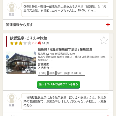
08'5月29日木曜日---飯坂温泉の歴史ある共同湯「鯖湖湯」と「天
王寺穴原湯」を堪能したイーダちゃんは、19:00、すっ…
匿名
関連情報から探す
飯坂温泉 ほりえや旅館
お気に入
りに追加
3.3点
/ 4 件
福島県 / 福島市飯坂町字湯沢 / 飯坂温泉
桜水駅4.17km
飯坂温泉駅343m
福島交通飯坂線 飯坂温泉駅より徒歩5分東北自動車道 福島
飯坂ICより…
営業時間
入浴料金 ～
日帰り
宿泊
駅近（徒歩10分以内）
楽天トラベルの宿泊プランを見る
福島県飯坂温泉にある温泉旅館「ほりえや旅館」さん。明治創
業の老舗旅館で、創業当時とほとんど変わらない外観は、大変趣
のある…
匿名