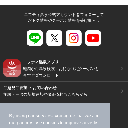
ニフティ温泉公式アカウントをフォローして
おトク情報やクーポン情報を受け取ろう
ニフティ温泉アプリ
地図から温泉検索！お得な限定クーポンも！
今すぐダウンロード！
ご意見ご要望 ・お問い合わせ
施設データの新規追加や修正依頼もこちらから
スマートフォン
/
PC
加盟店募集（資料請求）
広告出稿のご案内
By using our services, you agree that we and
our
partners
use cookies to improve advertisi
利用規約
ライフスタイルMEMBERS+規約