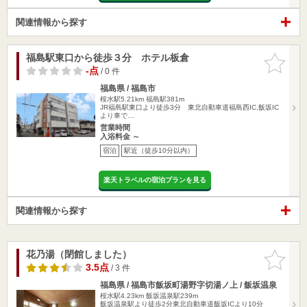
関連情報から探す
福島駅東口から徒歩３分 ホテル板倉
お気に入
りに追加
-点
/ 0 件
福島県 / 福島市
桜水駅5.21km
福島駅381m
JR福島駅東口より徒歩3分 東北自動車道福島西IC,飯坂IC
より車で…
営業時間
入浴料金 ～
宿泊
駅近（徒歩10分以内）
楽天トラベルの宿泊プランを見る
関連情報から探す
花乃湯（閉館しました）
お気に入
りに追加
3.5点
/ 3 件
福島県 / 福島市飯坂町湯野字切湯ノ上 / 飯坂温泉
桜水駅4.23km
飯坂温泉駅239m
飯坂温泉駅より徒歩2分東北自動車道飯坂ICより10分