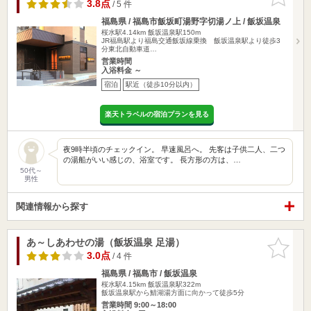
りに追加
3.8点
/ 5 件
福島県 / 福島市飯坂町湯野字切湯ノ上 / 飯坂温泉
桜水駅4.14km
飯坂温泉駅150m
JR福島駅より福島交通飯坂線乗換 飯坂温泉駅より徒歩3
分東北自動車道…
営業時間
入浴料金 ～
宿泊
駅近（徒歩10分以内）
楽天トラベルの宿泊プランを見る
夜9時半頃のチェックイン。 早速風呂へ。 先客は子供二人、二つ
の湯船がいい感じの、浴室です。 長方形の方は、…
50代～
男性
関連情報から探す
あ～しあわせの湯（飯坂温泉 足湯）
お気に入
りに追加
3.0点
/ 4 件
福島県 / 福島市 / 飯坂温泉
桜水駅4.15km
飯坂温泉駅322m
飯坂温泉駅から鯖湖湯方面に向かって徒歩5分
営業時間 9:00～18:00