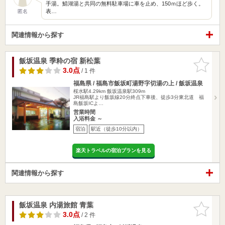
手湯。鯖湖湯と共同の無料駐車場に車を止め、150ｍほど歩く。
表…
匿名
関連情報から探す
飯坂温泉 季粋の宿 新松葉
お気に入
りに追加
3.0点
/ 1 件
福島県 / 福島市飯坂町湯野字切湯の上 / 飯坂温泉
桜水駅4.29km
飯坂温泉駅309m
JR福島駅より飯坂線20分終点下車後、徒歩3分東北道 福
島飯坂ICよ…
営業時間
入浴料金 ～
宿泊
駅近（徒歩10分以内）
楽天トラベルの宿泊プランを見る
関連情報から探す
飯坂温泉 内湯旅館 青葉
お気に入
りに追加
3.0点
/ 2 件