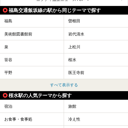
「一度訪ねてみたい」と気になっている魅力的な施設を5件
ピックアップして紹介します。
福島交通飯坂線の駅から同じテーマで探す
※2021/07/21時点の情報です。
福島
曽根田
美術館図書館前
岩代清水
泉
上松川
笹谷
桜水
平野
医王寺前
すべて表示する
桜水駅の人気テーマから探す
宿泊
旅館
お食事・食事処
冷え性