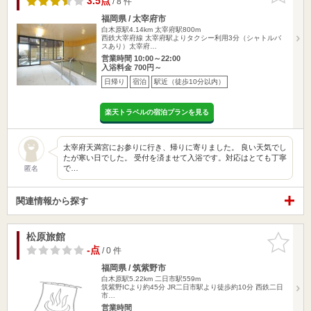
3.5点
/ 8 件
福岡県 / 太宰府市
白木原駅4.14km
太宰府駅800m
西鉄大宰府線 太宰府駅よりタクシー利用3分（シャトルバ
スあり）太宰府…
営業時間 10:00～22:00
入浴料金 700円～
日帰り
宿泊
駅近（徒歩10分以内）
楽天トラベルの宿泊プランを見る
太宰府天満宮にお参りに行き、帰りに寄りました。 良い天気でし
たが寒い日でした。 受付を済ませて入浴です。対応はとても丁寧
で…
匿名
関連情報から探す
松原旅館
お気に入
りに追加
-点
/ 0 件
福岡県 / 筑紫野市
白木原駅5.22km
二日市駅559m
筑紫野ICより約45分 JR二日市駅より徒歩約10分 西鉄二日
市…
営業時間