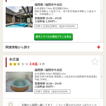
福岡県 / 福岡市中央区
白木原駅9.73km
渡辺通駅296m
西鉄天神駅より徒歩４分、地下鉄空港線天神駅より徒歩９
分、天神南駅より…
営業時間 15:00～23:00
入浴料金 1,200円～
日帰り
宿泊
駅近（徒歩10分以内）
楽天トラベルの宿泊プランを見る
関連情報から探す
本庄湯
お気に入
りに追加
2.8点
/ 4 件
福岡県 / 福岡市中央区
白木原駅9.83km
薬院駅310m
西鉄天神大牟田線 薬院駅より徒歩約5分福岡都市高速道路1
号線 天神北…
営業時間 16:00～24:00
入浴料金 550円～
日帰り
駅近（徒歩10分以内）
京都から福岡へ越してきて、こういう昔ながらのさっぱりとした