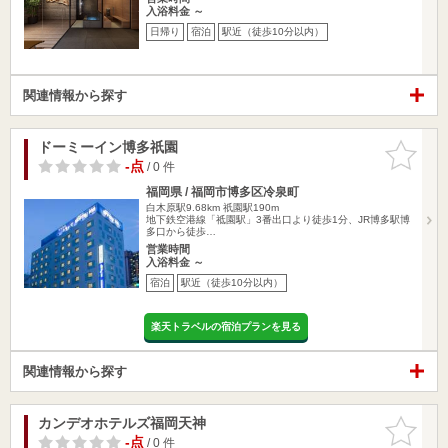
入浴料金 ～
日帰り
宿泊
駅近（徒歩10分以内）
関連情報から探す
ドーミーイン博多祇園
お気に入
りに追加
-点
/ 0 件
福岡県 / 福岡市博多区冷泉町
白木原駅9.68km
祇園駅190m
地下鉄空港線「祗園駅」3番出口より徒歩1分、JR博多駅博
多口から徒歩…
営業時間
入浴料金 ～
宿泊
駅近（徒歩10分以内）
楽天トラベルの宿泊プランを見る
関連情報から探す
カンデオホテルズ福岡天神
お気に入
りに追加
-点
/ 0 件