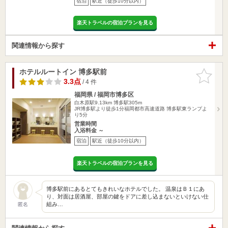
宿泊
駅近（徒歩10分以内）
楽天トラベルの宿泊プランを見る
関連情報から探す
ホテルルートイン 博多駅前
お気に入
りに追加
3.3点
/ 4 件
福岡県 / 福岡市博多区
白木原駅9.13km
博多駅305m
JR博多駅より徒歩1分福岡都市高速道路 博多駅東ランプよ
り5分
営業時間
入浴料金 ～
宿泊
駅近（徒歩10分以内）
楽天トラベルの宿泊プランを見る
博多駅前にあるとてもきれいなホテルでした。 温泉はＢ１にあ
り、対面は居酒屋、部屋の鍵をドアに差し込まないといけない仕
組み…
匿名