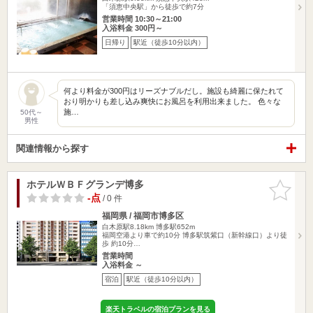
「須恵中央駅」から徒歩で約7分
営業時間 10:30～21:00
入浴料金 300円～
日帰り
駅近（徒歩10分以内）
何より料金が300円はリーズナブルだし。施設も綺麗に保たれて
おり明かりも差し込み爽快にお風呂を利用出来ました。 色々な
施…
50代～
男性
関連情報から探す
ホテルＷＢＦグランデ博多
お気に入
りに追加
-点
/ 0 件
福岡県 / 福岡市博多区
白木原駅8.18km
博多駅652m
福岡空港より車で約10分 博多駅筑紫口（新幹線口）より徒
歩 約10分…
営業時間
入浴料金 ～
宿泊
駅近（徒歩10分以内）
楽天トラベルの宿泊プランを見る