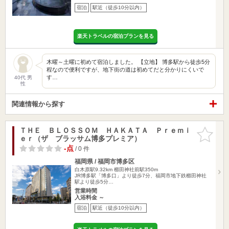
宿泊
駅近（徒歩10分以内）
楽天トラベルの宿泊プランを見る
木曜～土曜に初めて宿泊しました。 【立地】 博多駅から徒歩5分
程なので便利ですが、地下街の道は初めてだと分かりにくいで
す…
40代 男
性
関連情報から探す
ＴＨＥ ＢＬＯＳＳＯＭ ＨＡＫＡＴＡ Ｐｒｅｍｉ
お気に入
ｅｒ（ザ ブラッサム博多プレミア）
りに追加
-点
/ 0 件
福岡県 / 福岡市博多区
白木原駅9.32km
櫛田神社前駅350m
JR博多駅「博多口」より徒歩7分、福岡市地下鉄櫛田神社
駅より徒歩5分…
営業時間
入浴料金 ～
宿泊
駅近（徒歩10分以内）