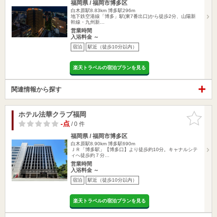
福岡県 / 福岡市博多区
白木原駅8.83km
博多駅296m
地下鉄空港線「博多」駅(東7番出口)から徒歩2分、山陽新
幹線・九州新…
営業時間
入浴料金 ～
宿泊
駅近（徒歩10分以内）
楽天トラベルの宿泊プランを見る
関連情報から探す
ホテル法華クラブ福岡
お気に入
りに追加
-点
/ 0 件
福岡県 / 福岡市博多区
白木原駅8.90km
博多駅690m
ＪＲ「博多駅」【博多口】より徒歩約10分。キャナルシテ
ィへ徒歩約７分…
営業時間
入浴料金 ～
宿泊
駅近（徒歩10分以内）
楽天トラベルの宿泊プランを見る