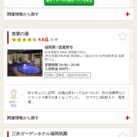
楽天トラベルの宿泊プランを見る
関連情報から探す
筑紫の湯
お気に入
りに追加
4.6点
/ 8 件
福岡県 / 筑紫野市
白木原駅9.33km
原田駅745m
JR九州鹿児島本線 原田駅より徒歩15分九州自動車道 筑紫
野I.Cよ…
営業時間 10:00～25:00
入浴料金 850円～
日帰り
駅近（徒歩10分以内）
約１年ぶりに訪問、設備は変わってなかつたが、外の浴槽周りに
リラックス椅子が多くなっていた。 サウナに3回程入り、電気
風…
50代～
男性
関連情報から探す
三井ガーデンホテル福岡祇園
お気に入