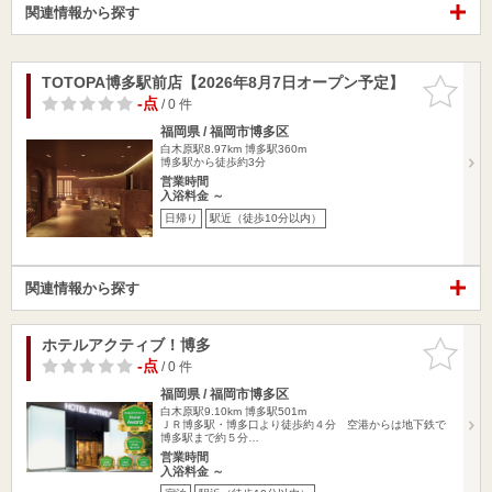
関連情報から探す
TOTOPA博多駅前店【2026年8月7日オープン予定】
お気に入
りに追加
-点
/ 0 件
福岡県 / 福岡市博多区
白木原駅8.97km
博多駅360m
博多駅から徒歩約3分
営業時間
入浴料金 ～
日帰り
駅近（徒歩10分以内）
関連情報から探す
ホテルアクティブ！博多
お気に入
りに追加
-点
/ 0 件
福岡県 / 福岡市博多区
白木原駅9.10km
博多駅501m
ＪＲ博多駅・博多口より徒歩約４分 空港からは地下鉄で
博多駅まで約５分…
営業時間
入浴料金 ～