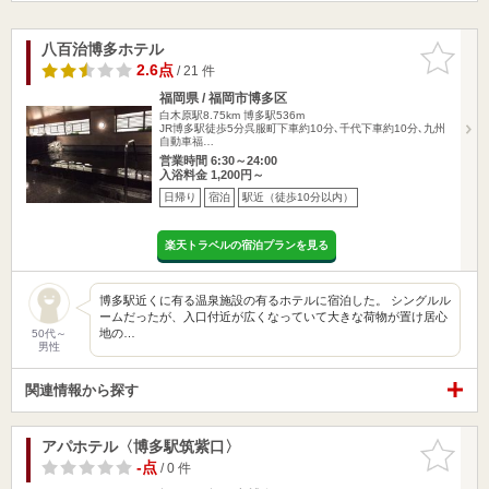
八百治博多ホテル
お気に入
りに追加
2.6点
/ 21 件
福岡県 / 福岡市博多区
白木原駅8.75km
博多駅536m
JR博多駅徒歩5分呉服町下車約10分､千代下車約10分､九州
自動車福…
営業時間 6:30～24:00
入浴料金 1,200円～
日帰り
宿泊
駅近（徒歩10分以内）
楽天トラベルの宿泊プランを見る
博多駅近くに有る温泉施設の有るホテルに宿泊した。 シングルル
ームだったが、入口付近が広くなっていて大きな荷物が置け居心
地の…
50代～
男性
関連情報から探す
アパホテル〈博多駅筑紫口〉
お気に入
りに追加
-点
/ 0 件