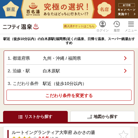
購入済チケットはこちら
ログイン
履歴
メニュー
駅近（徒歩10分以内）の白木原駅(福岡県)近くの温泉、日帰り温泉、スーパー銭湯おす
すめ
1. 都道府県
九州・沖縄 / 福岡県
2. 沿線・駅
白木原駅
3. こだわり条件
駅近（徒歩10分以内）
こだわり条件を変更する
リストから探す
地図から探す
ルートイングランティア大宰府 みかさの湯
お気に入
りに追加