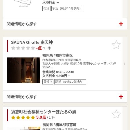
入浴料金 ～
宿泊
駅近（徒歩10分以内）
関連情報から探す
SAUNA Giraffe 南天神
お気に入
りに追加
-点
/ 0 件
福岡県 / 福岡市南区
白木原駅6.82km
大橋駅684m
西鉄大牟田線 大橋駅 徒歩10分 南市民センター前 バス停
徒歩2…
営業時間 8:30～25:30
入浴料金 4,400円～
日帰り
駅近（徒歩10分以内）
関連情報から探す
須恵町社会福祉センターほたるの湯
お気に入
りに追加
5.0点
/ 1 件
福岡県 / 糟屋郡須恵町
白木原駅6.88km
須恵中央駅428m