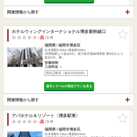
関連情報から探す
ホテルウィングインターナショナル博多新幹線口
お気に入
りに追加
-点
/ 0 件
福岡県 / 福岡市博多区
白木原駅8.68km
博多駅308m
JR博多駅より徒歩4分。地下鉄空港線博多駅 東6出口より
徒歩2分。都…
営業時間
入浴料金 ～
宿泊
駅近（徒歩10分以内）
楽天トラベルの宿泊プランを見る
関連情報から探す
アパホテル＆リゾート〈博多駅東〉
お気に入
りに追加
-点
/ 0 件
福岡県 / 福岡市博多区
白木原駅8.70km
博多駅344m