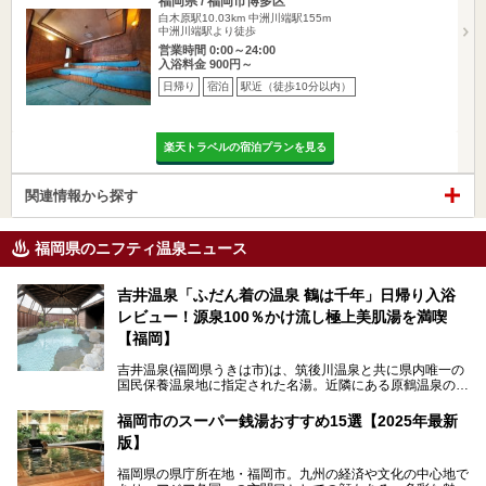
福岡県 / 福岡市博多区
白木原駅10.03km
中洲川端駅155m
中洲川端駅より徒歩
営業時間 0:00～24:00
入浴料金 900円～
日帰り
宿泊
駅近（徒歩10分以内）
楽天トラベルの宿泊プランを見る
関連情報から探す
福岡県のニフティ温泉ニュース
吉井温泉「ふだん着の温泉 鶴は千年」日帰り入浴
レビュー！源泉100％かけ流し極上美肌湯を満喫
【福岡】
吉井温泉(福岡県うきは市)は、筑後川温泉と共に県内唯一の
国民保養温泉地に指定された名湯。近隣にある原鶴温泉の観
光地風情と異なり、長閑な田園地帯に佇む小さな温泉地で
す。
福岡市のスーパー銭湯おすすめ15選【2025年最新
版】
「ふだん着の温泉 鶴は千年」は、吉井温泉にある日帰り入
浴施設。源泉100％かけ流しの極上美肌湯を楽しめ、近隣の
福岡県の県庁所在地・福岡市。九州の経済や文化の中心地で
住民や温泉ファンに愛され続けています。今回は筆者自ら日