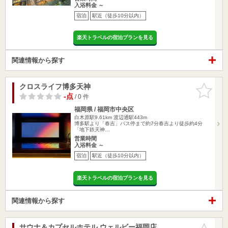
入浴料金 ～
宿泊
駅近（徒歩10分以内）
楽天トラベルの宿泊プランを見る
関連情報から探す
クロスライフ博多天神
お気に入
りに追加
-点
/ 0 件
福岡県 / 福岡市中央区
白木原駅9.61km
渡辺通駅443m
博多駅より「春吉」バス停まで約7分春吉より徒歩約4分
「地下鉄天神…
営業時間
入浴料金 ～
宿泊
駅近（徒歩10分以内）
楽天トラベルの宿泊プランを見る
関連情報から探す
サウナ＆カプセルホテル ウェルビー福岡店
お気に入