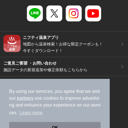
ニフティ温泉アプリ
地図から温泉検索！お得な限定クーポンも！
今すぐダウンロード！
ご意見ご要望 ・お問い合わせ
施設データの新規追加や修正依頼もこちらから
スマートフォン
/
PC
加盟店募集（資料請求）
広告出稿のご案内
By using our services, you agree that we and
our
partners
use cookies to improve advertisi
利用規約
ライフスタイルMEMBERS+規約
ng and enhance your experience on our servi
特定商取引法に基づく表記
ヘルプ
採用情報
ces.
Learn more
運営会社
個人情報保護ポリシー
©NIFTY Lifestyle Co., Ltd.
OK