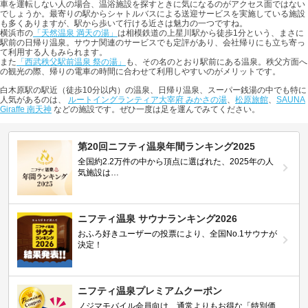
車を運転しない人の場合、温浴施設を探すときに気になるのがアクセス面ではない
でしょうか。最寄りの駅からシャトルバスによる送迎サービスを実施している施設
も多くありますが、駅から歩いて行ける近さは魅力の一つですね。
横浜市の
「天然温泉 満天の湯」
は相模鉄道の上星川駅から徒歩1分という、まさに
駅前の日帰り温泉。サウナ関連のサービスでも定評があり、会社帰りにも立ち寄っ
て利用する人もみられます。
また
「西武秩父駅前温泉 祭の湯」
も、その名のとおり駅前にある温泉。秩父方面へ
の観光の際、帰りの電車の時間に合わせて利用しやすいのがメリットです。
白木原駅の駅近（徒歩10分以内）の温泉、日帰り温泉、スーパー銭湯の中でも特に
人気があるのは、
ルートイングランティア大宰府 みかさの湯
、
松原旅館
、
SAUNA
Giraffe 南天神
などの施設です。ぜひ一度は足を運んでみてください。
第20回ニフティ温泉年間ランキング2025
全国約2.2万件の中から頂点に選ばれた、2025年の人
気施設は…
ニフティ温泉 サウナランキング2026
おふろ好きユーザーの投票により、全国No.1サウナが
決定！
ニフティ温泉プレミアムクーポン
ノジマモバイル会員向け 通常よりもお得な「特別価