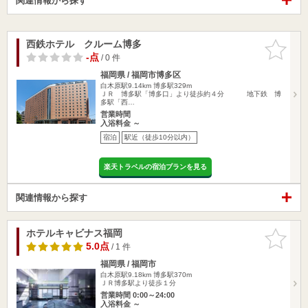
関連情報から探す
西鉄ホテル クルーム博多
お気に入
りに追加
-点
/ 0 件
福岡県 / 福岡市博多区
白木原駅9.14km
博多駅329m
ＪＲ 博多駅「博多口」より徒歩約４分 地下鉄 博
多駅「西…
営業時間
入浴料金 ～
宿泊
駅近（徒歩10分以内）
楽天トラベルの宿泊プランを見る
関連情報から探す
ホテルキャビナス福岡
お気に入
りに追加
5.0点
/ 1 件
福岡県 / 福岡市
白木原駅9.18km
博多駅370m
ＪＲ博多駅より徒歩１分
営業時間 0:00～24:00
入浴料金 ～