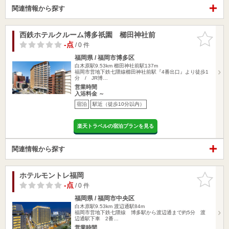
関連情報から探す
西鉄ホテルクルーム博多祇園 櫛田神社前
お気に入
りに追加
-点
/ 0 件
福岡県 / 福岡市博多区
白木原駅9.53km
櫛田神社前駅137m
福岡市営地下鉄七隈線櫛田神社前駅『4番出口』より徒歩1
分 / JR博…
営業時間
入浴料金 ～
宿泊
駅近（徒歩10分以内）
楽天トラベルの宿泊プランを見る
関連情報から探す
ホテルモントレ福岡
お気に入
りに追加
-点
/ 0 件
福岡県 / 福岡市中央区
白木原駅9.53km
渡辺通駅84m
福岡市営地下鉄七隈線 博多駅から渡辺通まで約5分 渡
辺通駅下車 2番…
営業時間