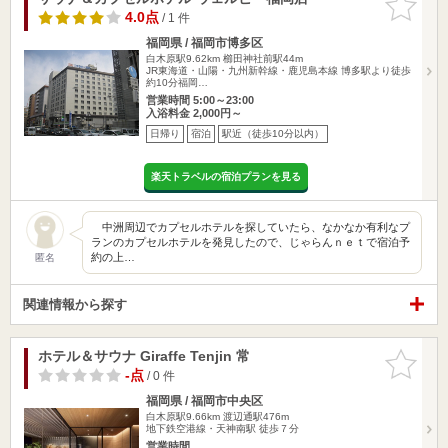
りに追加
4.0点
/ 1 件
福岡県 / 福岡市博多区
白木原駅9.62km
櫛田神社前駅44m
JR東海道・山陽・九州新幹線・鹿児島本線 博多駅より徒歩
約10分福岡…
営業時間 5:00～23:00
入浴料金 2,000円～
日帰り
宿泊
駅近（徒歩10分以内）
楽天トラベルの宿泊プランを見る
中洲周辺でカプセルホテルを探していたら、なかなか有利なプ
ランのカプセルホテルを発見したので、じゃらんｎｅｔで宿泊予
約の上…
匿名
関連情報から探す
ホテル＆サウナ Giraffe Tenjin 常
お気に入
りに追加
-点
/ 0 件
福岡県 / 福岡市中央区
白木原駅9.66km
渡辺通駅476m
地下鉄空港線・天神南駅 徒歩７分
営業時間