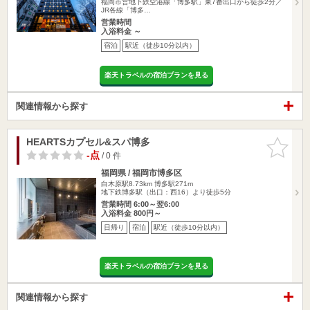
福岡市営地下鉄空港線「博多駅」東7番出口から徒歩2分／
JR各線「博多…
営業時間
入浴料金 ～
宿泊
駅近（徒歩10分以内）
楽天トラベルの宿泊プランを見る
関連情報から探す
HEARTSカプセル&スパ博多
お気に入
りに追加
-点
/ 0 件
福岡県 / 福岡市博多区
白木原駅8.73km
博多駅271m
地下鉄博多駅（出口：西16）より徒歩5分
営業時間 6:00～翌6:00
入浴料金 800円～
日帰り
宿泊
駅近（徒歩10分以内）
楽天トラベルの宿泊プランを見る
関連情報から探す