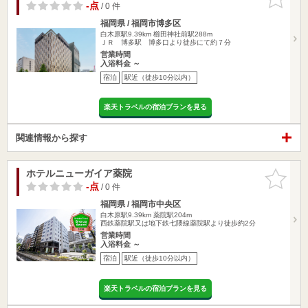
りに追加
-点
/ 0 件
福岡県 / 福岡市博多区
白木原駅9.39km
櫛田神社前駅288m
ＪＲ 博多駅 博多口より徒歩にて約７分
営業時間
入浴料金 ～
宿泊
駅近（徒歩10分以内）
楽天トラベルの宿泊プランを見る
関連情報から探す
ホテルニューガイア薬院
お気に入
りに追加
-点
/ 0 件
福岡県 / 福岡市中央区
白木原駅9.39km
薬院駅204m
西鉄薬院駅又は地下鉄七隈線薬院駅より徒歩約2分
営業時間
入浴料金 ～
宿泊
駅近（徒歩10分以内）
楽天トラベルの宿泊プランを見る