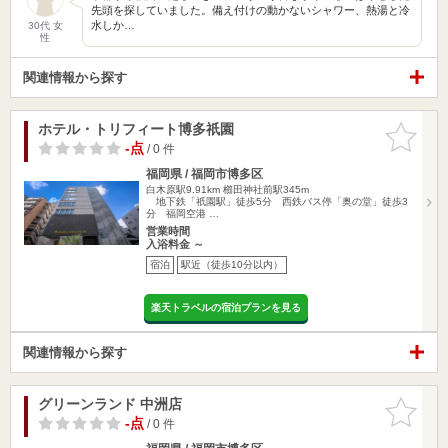
先頭を探していました。備え付けの動かないシャワー、熱湯と冷
水しか…
30代 女
性
関連情報から探す
ホテル・トリフィート博多祇園
お気に入
りに追加
-点
/ 0 件
福岡県 / 福岡市博多区
白木原駅9.91km
櫛田神社前駅345m
地下鉄「祇園駅」徒歩5分 西鉄バス停「奥の堂」徒歩3
分 福岡空港 …
営業時間
入浴料金 ～
宿泊
駅近（徒歩10分以内）
楽天トラベルの宿泊プランを見る
関連情報から探す
グリーンランド 中洲店
お気に入
りに追加
-点
/ 0 件