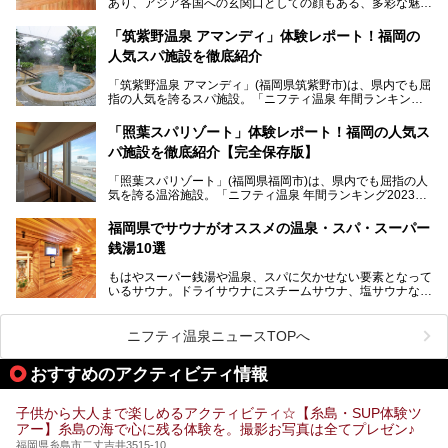
あり、アジア各国への玄関口としての顔もある、多彩な魅力
帰り入浴し、自慢の温泉を中心に詳細レビューします！
をもつ大都市です。
「筑紫野温泉 アマンディ」体験レポート！福岡の
そんな福岡市は、スーパー銭湯も多種多彩。玄界灘を眺めら
人気スパ施設を徹底紹介
れるリゾート気分満点のスーパー銭湯から、繁華街近くのレ
トロな銭湯、泉質自慢の天然温泉まで、福岡市で行ってみた
「筑紫野温泉 アマンディ」(福岡県筑紫野市)は、県内でも屈
いスーパー銭湯を一挙ご紹介します。
指の人気を誇るスパ施設。「ニフティ温泉 年間ランキング2
022」では、福岡県岩盤浴部門第１位を獲得。いつも多くの
入浴客で賑わっています。
「照葉スパリゾート」体験レポート！福岡の人気ス
パ施設を徹底紹介【完全保存版】
そこで今回は、ニフティ温泉ライターである筆者が現地訪
問。週替わりで男女入替制の温泉・サウナや岩盤浴・VIPル
「照葉スパリゾート」(福岡県福岡市)は、県内でも屈指の人
ーム・併設するレストランを体験し、それらの全貌を徹底紹
気を誇る温浴施設。「ニフティ温泉 年間ランキング2023」
介します！
では福岡県総合第３位を獲得し、平日・土日を問わず多くの
常連客で賑わっています。
福岡県でサウナがオススメの温泉・スパ・スーパー
銭湯10選
そこで今回は、ニフティ温泉ライターである筆者が現地体
験。超人気の岩盤房(岩盤浴)をはじめ、スパ＆サウナ・アミ
もはやスーパー銭湯や温泉、スパに欠かせない要素となって
ューズメント・宿泊施設・グルメ・その他施設まで、多彩な
いるサウナ。ドライサウナにスチームサウナ、塩サウナな
る全貌と魅力を徹底紹介します！
ど、いくつか異なるタイプが楽しめたり、水風呂や外気浴ス
ペース、ロウリュウなど、心ゆくまで楽しむためのサービス
が充実した施設も多くみられます。
ニフティ温泉ニュースTOPへ
今回はそんなサウナにこだわった、福岡県内のオススメ温
泉・銭湯・スパを10件紹介したいと思います！
おすすめのアクティビティ情報
子供から大人まで楽しめるアクティビティ☆【糸島・SUP体験ツ
アー】糸島の海で心に残る体験を。撮影お写真は全てプレゼン♪
福岡県糸島市二丈吉井3515-10