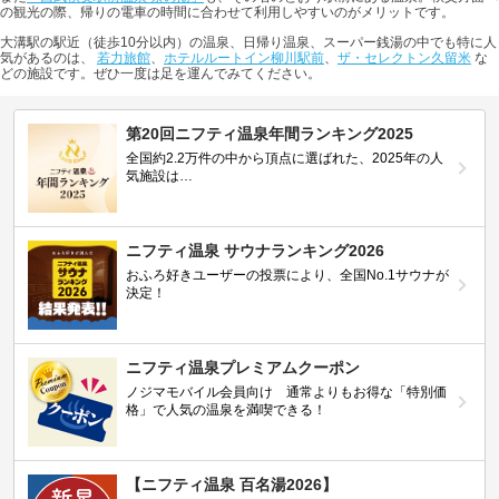
の観光の際、帰りの電車の時間に合わせて利用しやすいのがメリットです。
大溝駅の駅近（徒歩10分以内）の温泉、日帰り温泉、スーパー銭湯の中でも特に人
気があるのは、
若力旅館
、
ホテルルートイン柳川駅前
、
ザ・セレクトン久留米
な
どの施設です。ぜひ一度は足を運んでみてください。
第20回ニフティ温泉年間ランキング2025
全国約2.2万件の中から頂点に選ばれた、2025年の人
気施設は…
ニフティ温泉 サウナランキング2026
おふろ好きユーザーの投票により、全国No.1サウナが
決定！
ニフティ温泉プレミアムクーポン
ノジマモバイル会員向け 通常よりもお得な「特別価
格」で人気の温泉を満喫できる！
【ニフティ温泉 百名湯2026】