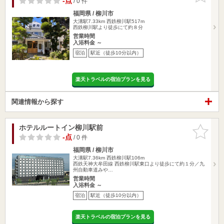
-点
/ 0 件
福岡県 / 柳川市
大溝駅7.33km
西鉄柳川駅517m
西鉄柳川駅より徒歩にて約８分
営業時間
入浴料金 ～
宿泊
駅近（徒歩10分以内）
楽天トラベルの宿泊プランを見る
関連情報から探す
ホテルルートイン柳川駅前
お気に入
りに追加
-点
/ 0 件
福岡県 / 柳川市
大溝駅7.36km
西鉄柳川駅106m
西鉄天神大牟田線 西鉄柳川駅東口より徒歩にて約１分／九
州自動車道みや…
営業時間
入浴料金 ～
宿泊
駅近（徒歩10分以内）
楽天トラベルの宿泊プランを見る