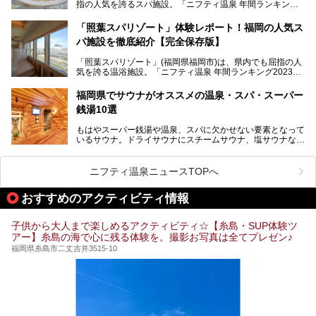
指の人気を誇るスパ施設。「ニフティ温泉 年間ランキング2
022」では、福岡県岩盤浴部門第１位を獲得。いつも多くの
入浴客で賑わっています。
「照葉スパリゾート」体験レポート！福岡の人気ス
パ施設を徹底紹介【完全保存版】
そこで今回は、ニフティ温泉ライターである筆者が現地訪
問。週替わりで男女入替制の温泉・サウナや岩盤浴・VIPル
「照葉スパリゾート」(福岡県福岡市)は、県内でも屈指の人
ーム・併設するレストランを体験し、それらの全貌を徹底紹
気を誇る温浴施設。「ニフティ温泉 年間ランキング2023」
介します！
では福岡県総合第３位を獲得し、平日・土日を問わず多くの
常連客で賑わっています。
福岡県でサウナがオススメの温泉・スパ・スーパー
銭湯10選
そこで今回は、ニフティ温泉ライターである筆者が現地体
験。超人気の岩盤房(岩盤浴)をはじめ、スパ＆サウナ・アミ
もはやスーパー銭湯や温泉、スパに欠かせない要素となって
ューズメント・宿泊施設・グルメ・その他施設まで、多彩な
いるサウナ。ドライサウナにスチームサウナ、塩サウナな
る全貌と魅力を徹底紹介します！
ど、いくつか異なるタイプが楽しめたり、水風呂や外気浴ス
ペース、ロウリュウなど、心ゆくまで楽しむためのサービス
が充実した施設も多くみられます。
ニフティ温泉ニュースTOPへ
今回はそんなサウナにこだわった、福岡県内のオススメ温
泉・銭湯・スパを10件紹介したいと思います！
おすすめのアクティビティ情報
子供から大人まで楽しめるアクティビティ☆【糸島・SUP体験ツ
アー】糸島の海で心に残る体験を。撮影お写真は全てプレゼン♪
福岡県糸島市二丈吉井3515-10