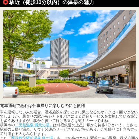
駅近（徒歩10分以内）の温泉の魅力
電車通勤であれば仕事帰りに楽しむのにも便利
車を運転しない人の場合、温浴施設を探すときに気になるのがアクセス面ではない
でしょうか。最寄りの駅からシャトルバスによる送迎サービスを実施している施設
も多くありますが、駅から歩いて行ける近さは魅力の一つですね。
横浜市の
「天然温泉 満天の湯」
は相模鉄道の上星川駅から徒歩1分という、まさに
駅前の日帰り温泉。サウナ関連のサービスでも定評があり、会社帰りにも立ち寄っ
て利用する人もみられます。
また
「西武秩父駅前温泉 祭の湯」
も、その名のとおり駅前にある温泉。秩父方面へ