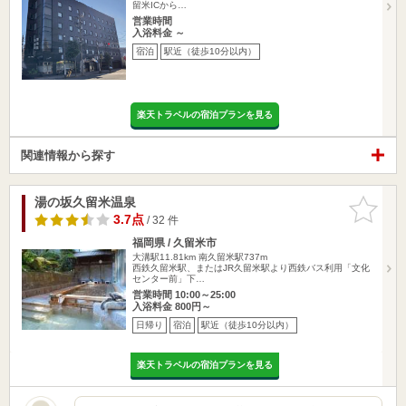
留米ICから…
営業時間
入浴料金 ～
宿泊
駅近（徒歩10分以内）
楽天トラベルの宿泊プランを見る
関連情報から探す
湯の坂久留米温泉
お気に入
りに追加
3.7点
/ 32 件
福岡県 / 久留米市
大溝駅11.81km
南久留米駅737m
西鉄久留米駅、またはJR久留米駅より西鉄バス利用「文化
センター前」下…
営業時間 10:00～25:00
入浴料金 800円～
日帰り
宿泊
駅近（徒歩10分以内）
楽天トラベルの宿泊プランを見る