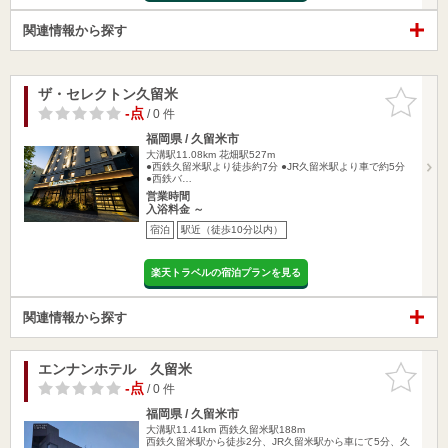
関連情報から探す
ザ・セレクトン久留米
お気に入
りに追加
-点
/ 0 件
福岡県 / 久留米市
大溝駅11.08km
花畑駅527m
●西鉄久留米駅より徒歩約7分 ●JR久留米駅より車で約5分
●西鉄バ…
営業時間
入浴料金 ～
宿泊
駅近（徒歩10分以内）
楽天トラベルの宿泊プランを見る
関連情報から探す
エンナンホテル 久留米
お気に入
りに追加
-点
/ 0 件
福岡県 / 久留米市
大溝駅11.41km
西鉄久留米駅188m
西鉄久留米駅から徒歩2分、JR久留米駅から車にて5分、久