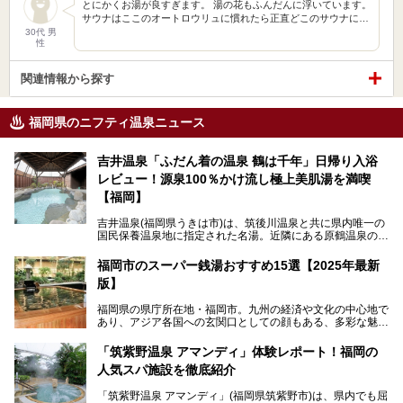
とにかくお湯が良すぎます。 湯の花もふんだんに浮いています。
サウナはここのオートロウリュに慣れたら正直どこのサウナに…
30代 男
性
関連情報から探す
福岡県のニフティ温泉ニュース
吉井温泉「ふだん着の温泉 鶴は千年」日帰り入浴
レビュー！源泉100％かけ流し極上美肌湯を満喫
【福岡】
吉井温泉(福岡県うきは市)は、筑後川温泉と共に県内唯一の
国民保養温泉地に指定された名湯。近隣にある原鶴温泉の観
光地風情と異なり、長閑な田園地帯に佇む小さな温泉地で
す。
福岡市のスーパー銭湯おすすめ15選【2025年最新
版】
「ふだん着の温泉 鶴は千年」は、吉井温泉にある日帰り入
浴施設。源泉100％かけ流しの極上美肌湯を楽しめ、近隣の
福岡県の県庁所在地・福岡市。九州の経済や文化の中心地で
住民や温泉ファンに愛され続けています。今回は筆者自ら日
あり、アジア各国への玄関口としての顔もある、多彩な魅力
帰り入浴し、自慢の温泉を中心に詳細レビューします！
をもつ大都市です。
「筑紫野温泉 アマンディ」体験レポート！福岡の
そんな福岡市は、スーパー銭湯も多種多彩。玄界灘を眺めら
人気スパ施設を徹底紹介
れるリゾート気分満点のスーパー銭湯から、繁華街近くのレ
トロな銭湯、泉質自慢の天然温泉まで、福岡市で行ってみた
「筑紫野温泉 アマンディ」(福岡県筑紫野市)は、県内でも屈
いスーパー銭湯を一挙ご紹介します。