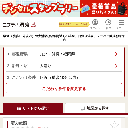
購入済チケットはこちら
ログイン
履歴
メニュー
駅近（徒歩10分以内）の大溝駅(福岡県)近くの温泉、日帰り温泉、スーパー銭湯おすす
め
1. 都道府県
九州・沖縄 / 福岡県
2. 沿線・駅
大溝駅
3. こだわり条件
駅近（徒歩10分以内）
こだわり条件を変更する
リストから探す
地図から探す
若力旅館
お気に入
りに追加