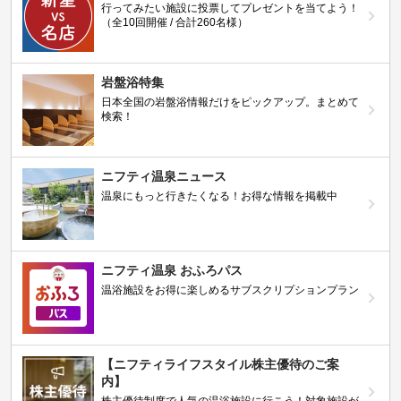
行ってみたい施設に投票してプレゼントを当てよう！
（全10回開催 / 合計260名様）
岩盤浴特集
日本全国の岩盤浴情報だけをピックアップ。まとめて
検索！
ニフティ温泉ニュース
温泉にもっと行きたくなる！お得な情報を掲載中
ニフティ温泉 おふろパス
温浴施設をお得に楽しめるサブスクリプションプラン
【ニフティライフスタイル株主優待のご案
内】