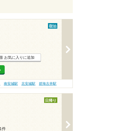
宿泊
>
お気に入りに追加
る
駅
南安城駅
北安城駅
碧海古井駅
日帰り
>
51件