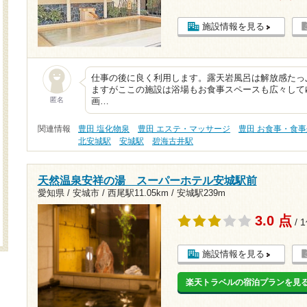
施設情報を見る
仕事の後に良く利用します。露天岩風呂は解放感たっ
ますがここの施設は浴場もお食事スペースも広々して
匿名
画…
関連情報
豊田 塩化物泉
豊田 エステ・マッサージ
豊田 お食事・食事
北安城駅
安城駅
碧海古井駅
天然温泉安祥の湯 スーパーホテル安城駅前
愛知県 / 安城市 /
西尾駅11.05km
/
安城駅239m
3.0 点
/ 
施設情報を見る
楽天トラベルの宿泊プランを見