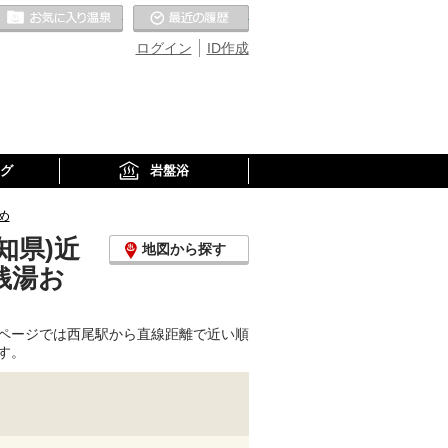
お気に入りの温泉
最近の履歴
ログイン
ID作成
グ
岩盤浴
め
知県)近
地図から探す
銭湯お
ページでは西尾駅から直線距離で近い順
す。