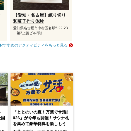
ッ
【愛知・名古屋】練り切り
和菓子作り体験
愛知県名古屋市中村区名駅5-22-23
第3上善ビル3階
おすすめのアクティビティをもっと見る
～
「ととのいの夏！万葉でサ活2
全国
026」が今年も開催！サウナ札
を集めて豪華特典を楽しもう