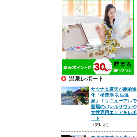
温泉レポート
サウナ＆露天が劇的進
化「極楽湯 羽生温
泉」！リニューアルで
登場のバレルサウナや
女性専用エリアをレポ
ート
（突レポ）