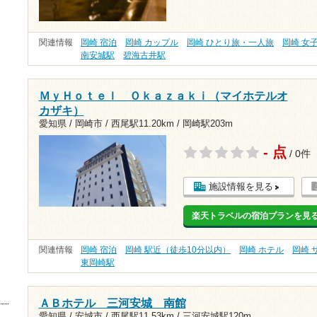
関連情報
岡崎 宿泊
岡崎 カップル
岡崎 ひとり旅・一人旅
岡崎 女
南安城駅
碧海古井駅
ＭｙＨｏｔｅｌ Ｏｋａｚａｋｉ（マイホテルオ
カザキ）
愛知県 / 岡崎市 /
西尾駅11.20km
/
岡崎駅203m
- 点
/ 0件
施設情報を見る
楽天トラベルの宿泊プランを見
関連情報
岡崎 宿泊
岡崎 駅近（徒歩10分以内）
岡崎 ホテル
岡崎 
東岡崎駅
ＡＢホテル 三河安城 南館
愛知県 / 安城市 /
西尾駅11.53km
/
三河安城駅120m