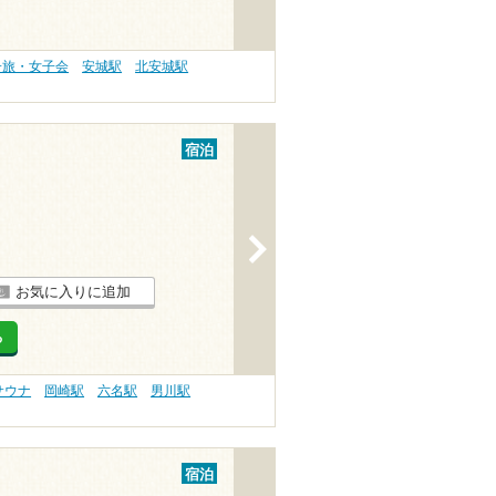
子旅・女子会
安城駅
北安城駅
宿泊
>
お気に入りに追加
る
サウナ
岡崎駅
六名駅
男川駅
宿泊