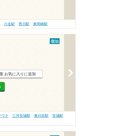
駅
六名駅
男川駅
東岡崎駅
宿泊
>
お気に入りに追加
る
サウナ
三河安城駅
東刈谷駅
安城駅