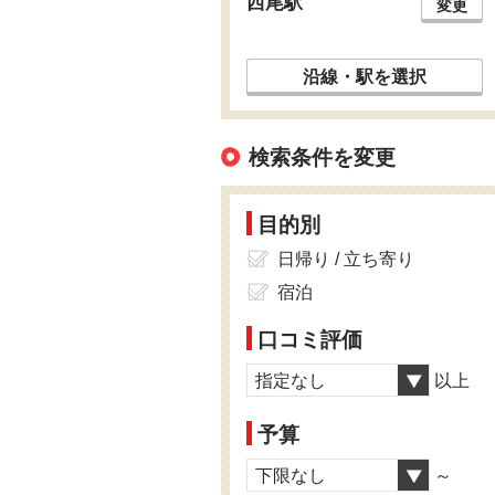
西尾駅
変更
沿線・駅を選択
検索条件を変更
目的別
日帰り / 立ち寄り
宿泊
口コミ評価
指定なし
以上
予算
下限なし
～