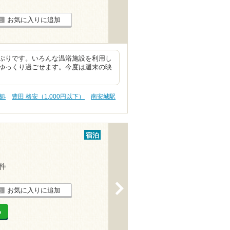
お気に入りに追加
ぷりです。いろんな温浴施設を利用し
ゆっくり過ごせます。今度は週末の映
処
豊田 格安（1,000円以下）
南安城駅
宿泊
1件
>
お気に入りに追加
る