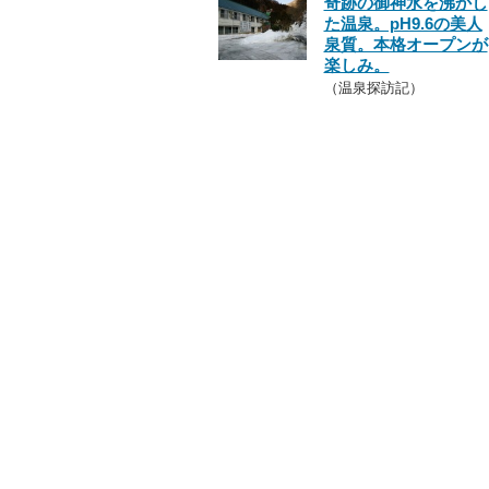
奇跡の御神水を沸かし
た温泉。pH9.6の美人
泉質。本格オープンが
楽しみ。
（温泉探訪記）