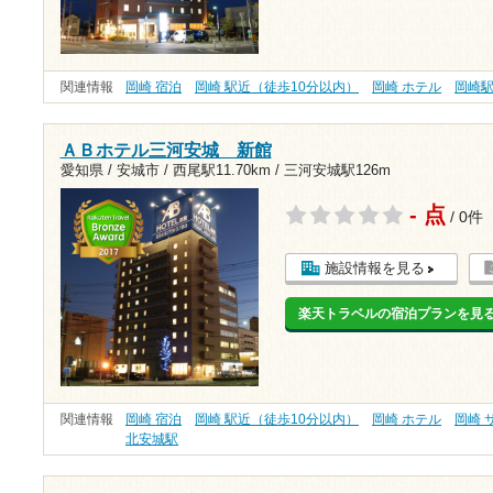
関連情報
岡崎 宿泊
岡崎 駅近（徒歩10分以内）
岡崎 ホテル
岡崎
ＡＢホテル三河安城 新館
愛知県 / 安城市 /
西尾駅11.70km
/
三河安城駅126m
- 点
/ 0件
施設情報を見る
楽天トラベルの宿泊プランを見
関連情報
岡崎 宿泊
岡崎 駅近（徒歩10分以内）
岡崎 ホテル
岡崎 
北安城駅