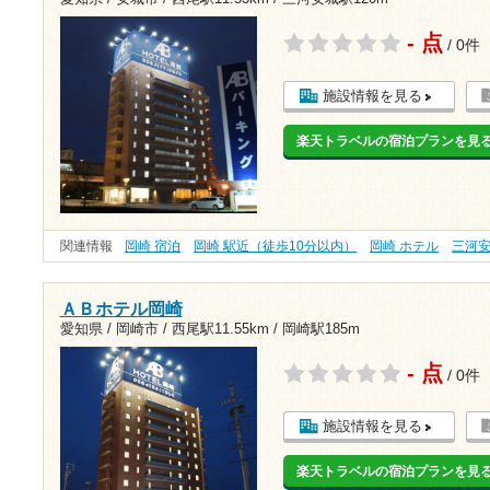
- 点
/ 0件
施設情報を見る
楽天トラベルの宿泊プランを見
関連情報
岡崎 宿泊
岡崎 駅近（徒歩10分以内）
岡崎 ホテル
三河
ＡＢホテル岡崎
愛知県 / 岡崎市 /
西尾駅11.55km
/
岡崎駅185m
- 点
/ 0件
施設情報を見る
楽天トラベルの宿泊プランを見