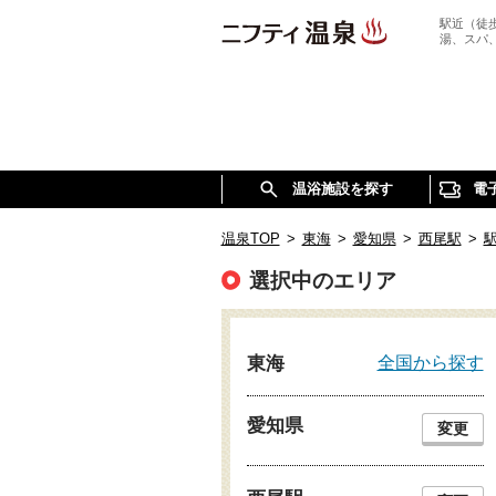
駅近（徒
湯、スパ
温浴施設を探す
電
温泉TOP
>
東海
>
愛知県
>
西尾駅
>
選択中のエリア
全国から探す
東海
愛知県
変更