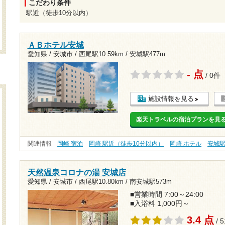
こだわり条件
駅近（徒歩10分以内）
ＡＢホテル安城
愛知県 / 安城市 /
西尾駅10.59km
/
安城駅477m
- 点
/ 0件
施設情報を見る
楽天トラベルの宿泊プランを見
関連情報
岡崎 宿泊
岡崎 駅近（徒歩10分以内）
岡崎 ホテル
安城
天然温泉コロナの湯 安城店
愛知県 / 安城市 /
西尾駅10.80km
/
南安城駅573m
■営業時間 7:00～24:00
■入浴料 1,000円～
3.4 点
/ 