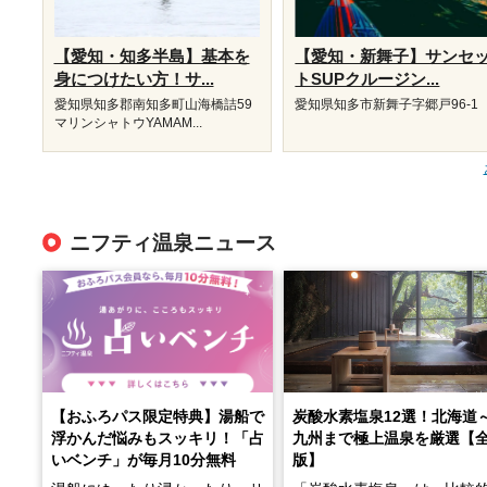
【愛知・知多半島】基本を
【愛知・新舞子】サンセ
身につけたい方！サ...
トSUPクルージン...
愛知県知多郡南知多町山海橋詰59
愛知県知多市新舞子字郷戸96-1
マリンシャトウYAMAM...
ニフティ温泉ニュース
【おふろパス限定特典】湯船で
炭酸水素塩泉12選！北海道
浮かんだ悩みもスッキリ！「占
九州まで極上温泉を厳選【
いベンチ」が毎月10分無料
版】