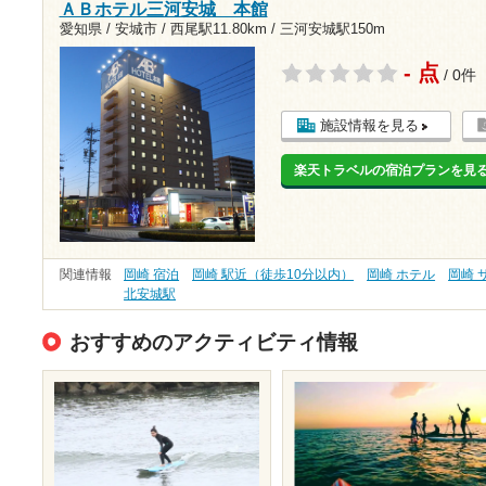
ＡＢホテル三河安城 本館
愛知県 / 安城市 /
西尾駅11.80km
/
三河安城駅150m
- 点
/ 0件
施設情報を見る
楽天トラベルの宿泊プランを見
関連情報
岡崎 宿泊
岡崎 駅近（徒歩10分以内）
岡崎 ホテル
岡崎 
北安城駅
おすすめのアクティビティ情報