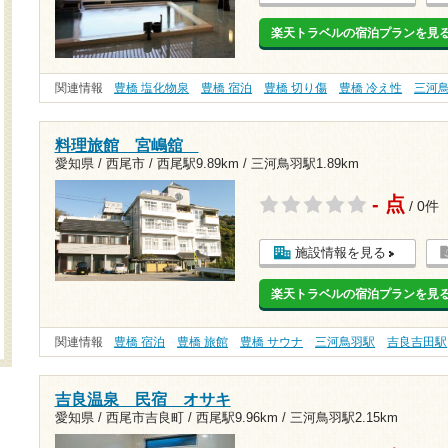
楽天トラベルの宿泊プランを見
関連情報
豊橋 塩化物泉
豊橋 宿泊
豊橋 切り傷
豊橋 冷え性
三河
料理旅館 宮嶋舘
愛知県 / 西尾市 /
西尾駅9.89km
/
三河鳥羽駅1.89km
- 点
/ 0件
施設情報を見る
楽天トラベルの宿泊プランを見
関連情報
豊橋 宿泊
豊橋 旅館
豊橋 サウナ
三河鳥羽駅
吉良吉田駅
吉良温泉 民宿 オサキ
愛知県 / 西尾市吉良町 /
西尾駅9.96km
/
三河鳥羽駅2.15km