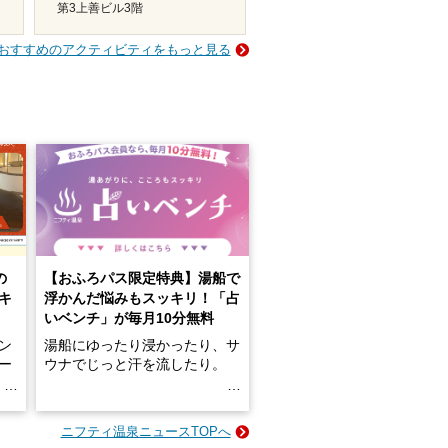
第3上善ビル3階
おすすめのアクティビティをもっと見る
の
【おふろパス限定特典】湯船で
キ
浮かんだ悩みもスッキリ！「占
いベンチ」が毎月10分無料
ン
湯船にゆったり浸かったり、サ
ロー
ウナでじっと汗を流したり。
る
名
e-
ニフティ温泉ニュースTOPへ
い
そんな「一人でぼんやり過ごす