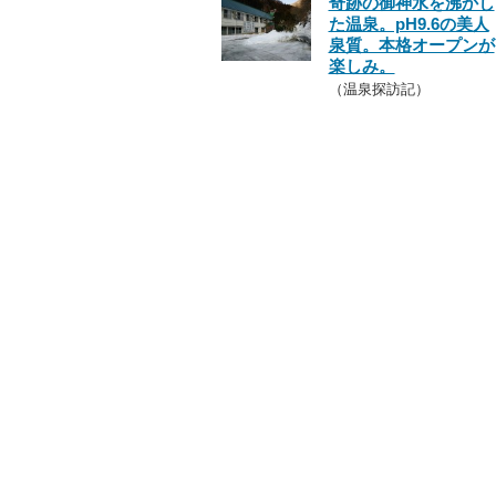
奇跡の御神水を沸かし
た温泉。pH9.6の美人
泉質。本格オープンが
楽しみ。
（温泉探訪記）