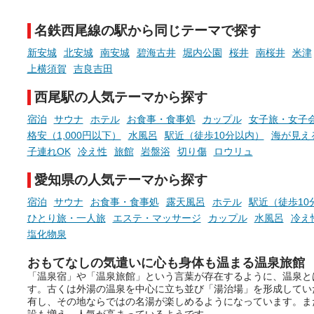
チ」を展開中♨
たします。
名鉄西尾線の駅から同じテーマで探す
手相やタロットなど気軽に楽し
める占いで、“ととのう”おふろ
新安城
北安城
南安城
碧海古井
堀内公園
桜井
南桜井
米津
時間を、もっと特別に。
上横須賀
吉良吉田
西尾駅の人気テーマから探す
宿泊
サウナ
ホテル
お食事・食事処
カップル
女子旅・女子
格安（1,000円以下）
水風呂
駅近（徒歩10分以内）
海が見え
子連れOK
冷え性
旅館
岩盤浴
切り傷
ロウリュ
愛知県の人気テーマから探す
宿泊
サウナ
お食事・食事処
露天風呂
ホテル
駅近（徒歩10
ひとり旅・一人旅
エステ・マッサージ
カップル
水風呂
冷え
塩化物泉
おもてなしの気遣いに心も身体も温まる温泉旅館
「温泉宿」や「温泉旅館」という言葉が存在するように、温泉と
す。古くは外湯の温泉を中心に立ち並び「湯治場」を形成してい
有し、その地ならではの名湯が楽しめるようになっています。ま