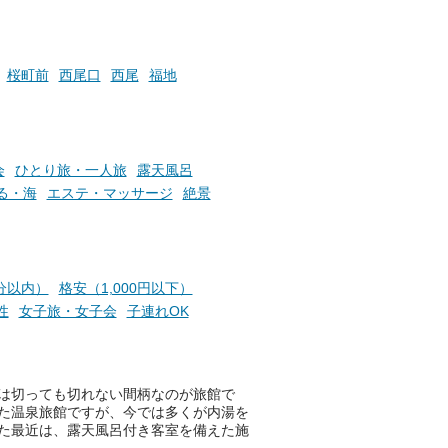
時間」、ふだん後回しにしてい
た「これからのこと」や「ちょ
っとした悩み」が、頭に浮かん
でくることはありませんか？
桜町前
西尾口
西尾
福地
お風呂でリラックスしているか
らこそ向き合える、大切な自分
会
ひとり旅・一人旅
露天風呂
の本音。
る・海
エステ・マッサージ
絶景
そんな心のつぶやきを、湯あが
りの温まった心のまま相談でき
たら素敵ですよね。
分以内）
格安（1,000円以下）
性
女子旅・女子会
子連れOK
ニフティ温泉の「占いベンチ」
は、そんなあなたの心のつぶや
きをプロの占い師に相談するこ
とができるサービスです。
は切っても切れない間柄なのが旅館で
た温泉旅館ですが、今では多くが内湯を
た最近は、露天風呂付き客室を備えた施