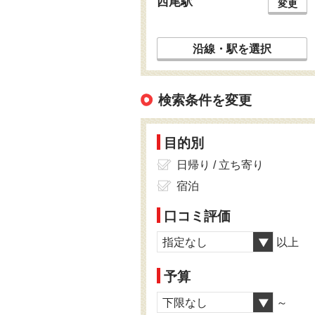
西尾駅
変更
沿線・駅を選択
検索条件を変更
目的別
日帰り / 立ち寄り
宿泊
口コミ評価
指定なし
以上
予算
下限なし
～