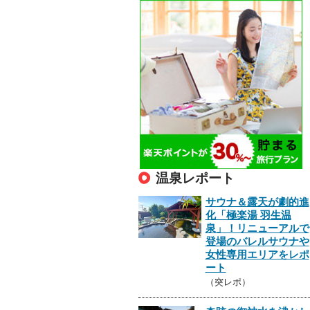
温泉レポート
サウナ＆露天が劇的進
化「極楽湯 羽生温
泉」！リニューアルで
登場のバレルサウナや
女性専用エリアをレポ
ート
（突レポ）