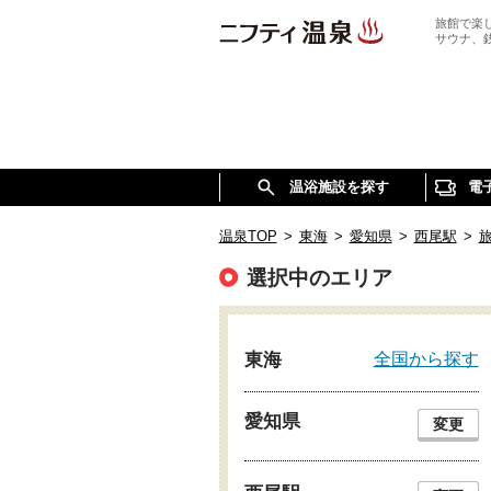
旅館で楽
サウナ、
温浴施設を探す
電
温泉TOP
>
東海
>
愛知県
>
西尾駅
>
選択中のエリア
全国から探す
東海
愛知県
変更