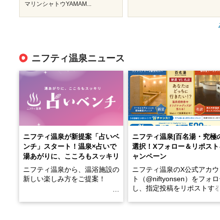
マリンシャトウYAMAM...
ニフティ温泉ニュース
ニフティ温泉が新提案「占いベ
ニフティ温泉|百名湯・究極
ンチ」スタート！温泉×占いで
選択！Xフォロー＆リポスト
湯あがりに、こころもスッキリ
ャンペーン
ニフティ温泉から、温浴施設の
ニフティ温泉のX公式アカウ
新しい楽しみ方をご提案！
ト（@niftyonsen）をフォ
し、指定投稿をリポストす
温泉で体を癒したあとに、占い
と、抽選で各回26（ふろ）
でこころもスッキリ──そんな
様（合計260名様）に選べる
新体験が楽しめる「占いベン
GIFT500円分をプレゼント