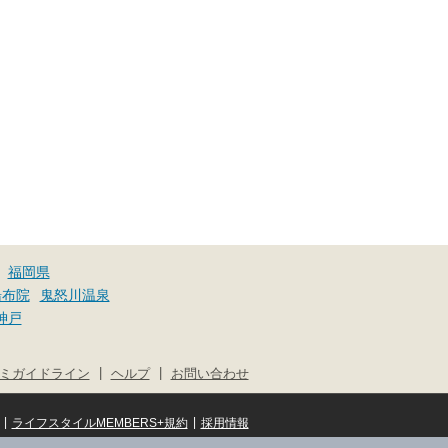
福岡県
湯布院
鬼怒川温泉
神戸
|
|
ミガイドライン
ヘルプ
お問い合わせ
|
|
ライフスタイルMEMBERS+規約
採用情報
© NIFTY Lifestyle Co., Ltd.