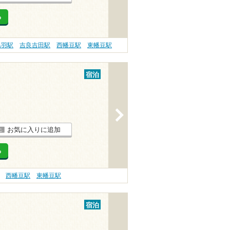
る
鳥羽駅
吉良吉田駅
西幡豆駅
東幡豆駅
宿泊
>
お気に入りに追加
る
西幡豆駅
東幡豆駅
宿泊