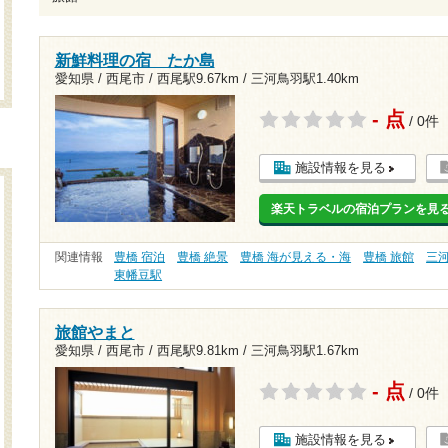
新鮮料理の宿 たか島
愛知県 / 西尾市 /
西尾駅9.67km
/
三河鳥羽駅1.40km
- 点
/ 0件
施設情報を見る
楽天トラベルの宿泊プランを見
関連情報
豊橋 宿泊
豊橋 絶景
豊橋 海が見える・海
豊橋 旅館
三
東幡豆駅
旅館やまと
愛知県 / 西尾市 /
西尾駅9.81km
/
三河鳥羽駅1.67km
- 点
/ 0件
施設情報を見る