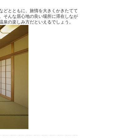
おふろパス会員様なら、この特
などとともに、旅情を大きくかきたてて
別なひとときを「毎月10分無
。そんな居心地の良い場所に滞在しなが
料」でご利用いただけます。
温泉の楽しみ方だといえるでしょう。
お湯で体がほぐれたら、次は占
い師さんとお話しして、心もほ
ぐしてみませんか？