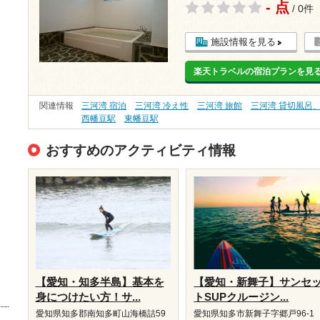
- 点
/ 0件
施設情報を見る
楽天トラベルの宿泊プランを見
関連情報
三河湾 宿泊
三河湾 冷え性
三河湾 旅館
三河湾 貸切風呂
西幡豆駅
東幡豆駅
おすすめのアクティビティ情報
【愛知・知多半島】基本を
【愛知・新舞子】サンセ
身につけたい方！サ...
トSUPクルージン...
愛知県知多郡南知多町山海橋詰59
愛知県知多市新舞子字郷戸96-1