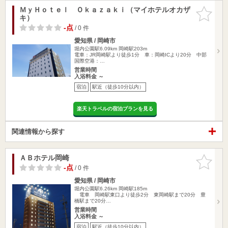
ＭｙＨｏｔｅｌ Ｏｋａｚａｋｉ（マイホテルオカザ
お気に入
キ）
りに追加
-点
/ 0 件
愛知県 / 岡崎市
堀内公園駅6.09km
岡崎駅203m
電車：JR岡崎駅より徒歩1分 車：岡崎ICより20分 中部
国際空港：…
営業時間
入浴料金 ～
宿泊
駅近（徒歩10分以内）
楽天トラベルの宿泊プランを見る
関連情報から探す
ＡＢホテル岡崎
お気に入
りに追加
-点
/ 0 件
愛知県 / 岡崎市
堀内公園駅6.26km
岡崎駅185m
電車 岡崎駅東口より徒歩2分 東岡崎駅まで20分 豊
橋駅まで20分…
営業時間
入浴料金 ～
宿泊
駅近（徒歩10分以内）