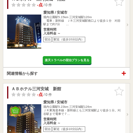
りに追加
-点
/ 0 件
愛知県 / 安城市
堀内公園駅5.15km
三河安城駅120m
電車：新幹線 ＪＲ三河安城駅南口より徒歩１分 刈谷
駅まで約7分 …
営業時間
入浴料金 ～
宿泊
駅近（徒歩10分以内）
楽天トラベルの宿泊プランを見る
関連情報から探す
ＡＢホテル三河安城 新館
お気に入
りに追加
-点
/ 0 件
愛知県 / 安城市
堀内公園駅5.23km
三河安城駅126m
ＪＲ東海道本線・新幹線とも三河安城駅より徒歩１分。刈
谷駅まで電車で７…
営業時間
入浴料金 ～
宿泊
駅近（徒歩10分以内）