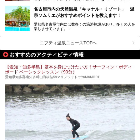
ューアルオープンします。
名古屋市内の天然温泉「キャナル・リゾート」 温
天然ラドン温泉が堪能できるお風呂や、新設・改装された客
泉ソムリエがおすすめポイントを教えます！
室、地元の食材と温泉水で作られたお料理……。
新しくなった「猿投温泉 癒しの宿 金泉閣」の魅力を丸ごと
愛知県名古屋市内には数多くの温浴施設があり、多くの人を
ご紹介します。
楽しませています。
その中でも今回は「キャナル・リゾート」について、温泉ソ
ムリエの目線で紹介していきます！
ニフティ温泉ニュースTOPへ
名古屋市内にはスーパー銭湯や日帰り温泉が多く、「どこに
行こうかな？」と悩んでしまう方も多いと思います。
おすすめのアクティビティ情報
ぜひこの記事を参考にして「キャナル・リゾート」に出かけ
てみるのはいかがでしょうか？
【愛知・知多半島】基本を身につけたい方！サーフィン・ボディ
ボード ベーシックレッスン（90分）
愛知県知多郡南知多町山海橋詰59マリンシャトウYAMAMI101