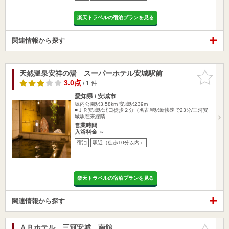
楽天トラベルの宿泊プランを見る
関連情報から探す
天然温泉安祥の湯 スーパーホテル安城駅前
お気に入
りに追加
3.0点
/ 1 件
愛知県 / 安城市
堀内公園駅3.58km
安城駅239m
■ＪＲ安城駅北口徒歩２分（名古屋駅新快速で23分/三河安
城駅在来線隣…
営業時間
入浴料金 ～
宿泊
駅近（徒歩10分以内）
楽天トラベルの宿泊プランを見る
関連情報から探す
ＡＢホテル 三河安城 南館
お気に入