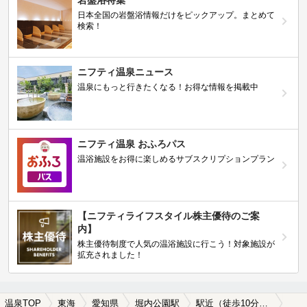
岩盤浴特集
日本全国の岩盤浴情報だけをピックアップ。まとめて
検索！
ニフティ温泉ニュース
温泉にもっと行きたくなる！お得な情報を掲載中
ニフティ温泉 おふろパス
温浴施設をお得に楽しめるサブスクリプションプラン
【ニフティライフスタイル株主優待のご案
内】
株主優待制度で人気の温浴施設に行こう！対象施設が
拡充されました！
温泉TOP
東海
愛知県
堀内公園駅
駅近（徒歩10分以内）の堀内公園駅近くの温泉、日帰り温泉、スーパー銭湯おすすめ