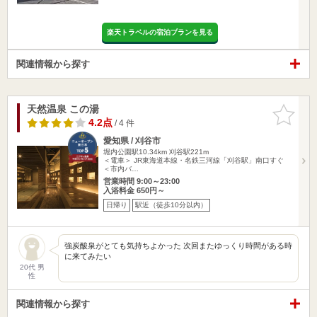
楽天トラベルの宿泊プランを見る
関連情報から探す
天然温泉 この湯
お気に入
りに追加
4.2点
/ 4 件
愛知県 / 刈谷市
堀内公園駅10.34km
刈谷駅221m
＜電車＞ JR東海道本線・名鉄三河線「刈谷駅」南口すぐ
＜市内バ…
営業時間 9:00～23:00
入浴料金 650円～
日帰り
駅近（徒歩10分以内）
強炭酸泉がとても気持ちよかった 次回またゆっくり時間がある時
に来てみたい
20代 男
性
関連情報から探す