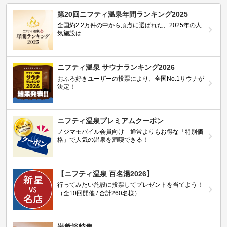
第20回ニフティ温泉年間ランキング2025
全国約2.2万件の中から頂点に選ばれた、2025年の人
気施設は…
ニフティ温泉 サウナランキング2026
おふろ好きユーザーの投票により、全国No.1サウナが
決定！
ニフティ温泉プレミアムクーポン
ノジマモバイル会員向け 通常よりもお得な「特別価
格」で人気の温泉を満喫できる！
【ニフティ温泉 百名湯2026】
行ってみたい施設に投票してプレゼントを当てよう！
（全10回開催 / 合計260名様）