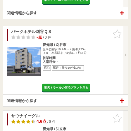
関連情報から探す
パークホテル刈谷ＱＳ
お気に入
りに追加
-点
/ 0 件
愛知県 / 刈谷市
堀内公園駅10.24km
刈谷駅235m
ＪＲ 刈谷駅より徒歩にて約２分
営業時間
入浴料金 ～
宿泊
駅近（徒歩10分以内）
楽天トラベルの宿泊プランを見る
関連情報から探す
サウナイーグル
お気に入
りに追加
4.6点
/ 8 件
愛知県 / 知立市