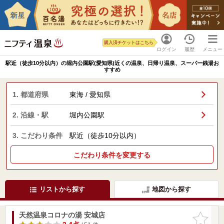
購入済チケットはこちら
ログイン
履歴
メニュー
駅近（徒歩10分以内）の堀内公園駅(愛知県)近くの温泉、日帰り温泉、スーパー銭湯お
すすめ
1. 都道府県
東海 / 愛知県
2. 沿線・駅
堀内公園駅
3. こだわり条件
駅近（徒歩10分以内）
こだわり条件を変更する
リストから探す
地図から探す
天然温泉コロナの湯 安城店
お気に入
りに追加