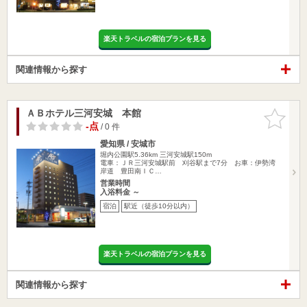
楽天トラベルの宿泊プランを見る
関連情報から探す
ＡＢホテル三河安城 本館
お気に入
りに追加
-点
/ 0 件
愛知県 / 安城市
堀内公園駅5.36km
三河安城駅150m
電車：ＪＲ三河安城駅前 刈谷駅まで7分 お車：伊勢湾
岸道 豊田南ＩＣ…
営業時間
入浴料金 ～
宿泊
駅近（徒歩10分以内）
楽天トラベルの宿泊プランを見る
関連情報から探す