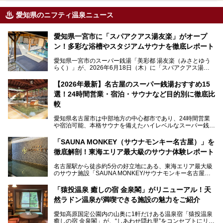
愛知県のニフティ温泉ニュース
愛知県一宮市に「スパアクアス湯友楽」がオープ
ン！多彩な浴槽やスタジアムサウナを徹底レポート
愛知県一宮市のスーパー銭湯「美彩都 湯友楽（みさとゆう
らく）」が、2026年6月18日（木）に「スパアクアス湯友
楽」としてリニューアルオープン！
【2026年最新】名古屋のスーパー銭湯おすすめ15
この地で30年にわたり愛され続けてきた施設だからこそ、
選！24時間営業・宿泊・サウナなど目的別に徹底比
地元住民をはじめオープンを待ちわびている人も多いのでは
ないでしょうか。
較
老朽化した設備の補修を機に、2年前からじっくり構想を練
ってきたというだけあって、館内の充実度は想像以上。
愛知県名古屋市は中部地方の中心都市であり、24時間営業
以前の4倍に拡張したという露天エリアや10の浴槽、40人収
や宿泊可能、本格サウナを備えたハイレベルなスーパー銭湯
容の巨大なスタジアムサウナに、岩盤浴やリラクゼーション
が密集する激戦区です。
までまるごと楽しめる施設に生まれ変わりました。
「SAUNA MONKEY（サウナモンキー名古屋）」を
そのため、「日々の仕事の疲れを心身ともにリセットした
今回は、全面リニューアルして新しくなった「スパアクアス
徹底解剖！東海エリア最大級のサウナ体験レポート
い」「休日に時間を忘れて1日中ダラダラ過ごしたい」「コ
湯友楽」に一足早くお邪魔して取材してきました！
スパ良く非日常の極上体験を味わいたい」人向けの施設が多
名古屋駅から徒歩約5分の好立地にある、東海エリア最大級
くある点が魅力です！
のサウナ施設「SAUNA MONKEY/サウナモンキー名古屋」
をご存じですか？
今回は、名古屋市でおすすめのスーパー銭湯を紹介します。
「名古屋駅周辺ってサウナが少ないよね」という声をよく耳
お好みの温泉施設を見つけて楽しんでくださいね。
「猿投温泉 癒しの宿 金泉閣」がリニューアル！天
にするだけあり、アクセスの良さにも胸が高鳴ります。
然ラドン温泉が満喫できる施設の魅力をご紹介
今回は普段は男性専用となっているパブリックサウナが、女
性専用で公開される『レディースデー』が開催されたので、
愛知高原国定公園内の山奥に1軒だけある温泉宿「猿投温泉
さっそく取材してきました！
癒しの宿 金泉閣」が、“しあわせ隠れ里”をコンセプトにリニ