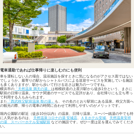
電車通勤であれば仕事帰りに楽しむのにも便利
車を運転しない人の場合、温浴施設を探すときに気になるのがアクセス面ではない
でしょうか。最寄りの駅からシャトルバスによる送迎サービスを実施している施設
も多くありますが、駅から歩いて行ける近さは魅力の一つですね。
横浜市の
「天然温泉 満天の湯」
は相模鉄道の上星川駅から徒歩1分という、まさに
駅前の日帰り温泉。サウナ関連のサービスでも定評があり、会社帰りにも立ち寄っ
て利用する人もみられます。
また
「西武秩父駅前温泉 祭の湯」
も、その名のとおり駅前にある温泉。秩父方面へ
の観光の際、帰りの電車の時間に合わせて利用しやすいのがメリットです。
堀内公園駅の駅近（徒歩10分以内）の温泉、日帰り温泉、スーパー銭湯の中でも特
に人気があるのは、
天然温泉コロナの湯 安城店
、
ＡＢホテル安城
、
天然温泉安祥
の湯 スーパーホテル安城駅前
などの施設です。ぜひ一度は足を運んでみてくださ
い。