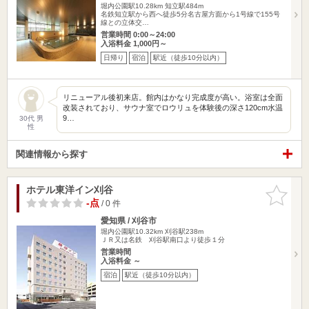
堀内公園駅10.28km
知立駅484m
名鉄知立駅から西へ徒歩5分名古屋方面から1号線で155号
線との立体交…
営業時間 0:00～24:00
入浴料金 1,000円～
日帰り
宿泊
駅近（徒歩10分以内）
リニューアル後初来店。館内はかなり完成度が高い。浴室は全面
改装されており、サウナ室でロウリュを体験後の深さ120cm水温
9…
30代 男
性
関連情報から探す
ホテル東洋イン刈谷
お気に入
りに追加
-点
/ 0 件
愛知県 / 刈谷市
堀内公園駅10.32km
刈谷駅238m
ＪＲ又は名鉄 刈谷駅南口より徒歩１分
営業時間
入浴料金 ～
宿泊
駅近（徒歩10分以内）