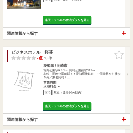
楽天トラベルの宿泊プランを見る
関連情報から探す
ビジネスホテル 桜荘
お気に入
りに追加
-点
/ 0 件
愛知県 / 岡崎市
堀内公園駅6.80km
岡崎公園前駅317m
名鉄 岡崎公園前駅ｏｒ愛知環状鉄道 中岡崎駅から徒歩
５分／東名岡崎Ｉ…
営業時間
入浴料金 ～
宿泊
駅近（徒歩10分以内）
楽天トラベルの宿泊プランを見る
関連情報から探す