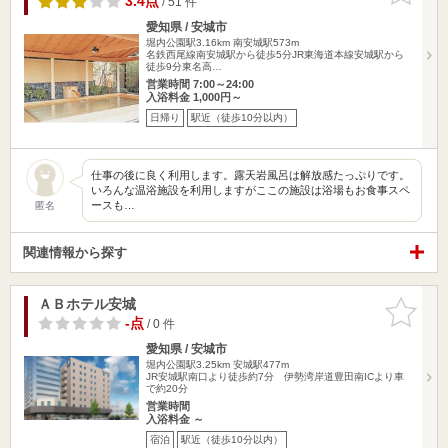
3.4点
/ 51 件
愛知県 / 安城市
堀内公園駅3.16km
南安城駅573m
名鉄西尾線南安城駅から徒歩5分JR東海道本線安城駅から
徒歩9分東名高…
営業時間 7:00～24:00
入浴料金 1,000円～
日帰り
駅近（徒歩10分以内）
仕事の後に良く利用します。露天岩風呂は解放感たっぷりです。
いろんな温浴施設を利用しますがここの施設は浴場もお食事スペ
ースも…
匿名
関連情報から探す
ＡＢホテル安城
お気に入
りに追加
-点
/ 0 件
愛知県 / 安城市
堀内公園駅3.25km
安城駅477m
JR安城駅南口より徒歩約7分 伊勢湾岸道豊田南ICより車
で約20分
営業時間
入浴料金 ～
宿泊
駅近（徒歩10分以内）