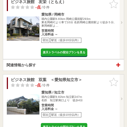
ビジネス旅館 友栄（ともえ）
お気に入
りに追加
-点
/ 0 件
愛知県 / 岡崎市
堀内公園駅6.83km
岡崎公園前駅293m
東名岡崎ICより車で10分 名鉄岡崎公園前駅より徒歩５分,
東岡崎駅よ…
営業時間
入浴料金 ～
宿泊
駅近（徒歩10分以内）
楽天トラベルの宿泊プランを見る
関連情報から探す
ビジネス旅館 双葉 ＜愛知県知立市＞
お気に入
りに追加
-点
/ 0 件
愛知県 / 知立市
堀内公園駅9.82km
知立駅247m
名鉄 知立駅南口より 徒歩4分
営業時間
入浴料金 ～
宿泊
駅近（徒歩10分以内）
楽天トラベルの宿泊プランを見る