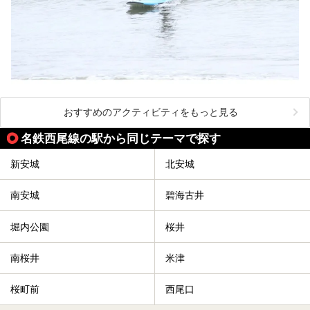
おすすめのアクティビティをもっと見る
名鉄西尾線の駅から同じテーマで探す
新安城
北安城
南安城
碧海古井
堀内公園
桜井
南桜井
米津
桜町前
西尾口