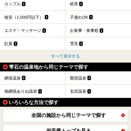
カップル
絶景
1
1
格安（1,000円以下）
子連れOK
1
1
エステ・マッサージ
お食事・食事処
1
1
紅葉
雪見
1
1
すべて表示する
雫石の温泉地から同じテーマで探す
網張温泉
鶯宿温泉
2
3
南網張ありね温泉
玄武温泉
1
1
いろいろな方法で探す
全国の施設から同じテーマで探す
岩手県トップを見る