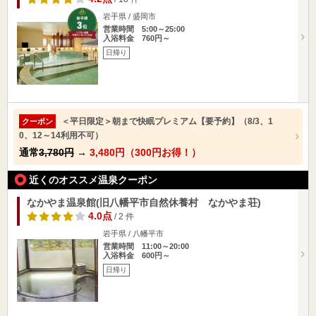
岩手県 / 盛岡市
営業時間 5:00～25:00
入浴料金 760円～
日帰り
＜平日限定＞朝まで快眠プレミアム【要予約】（8/3、1
クーポン
0、12～14利用不可）
通常
3,780円
→
3,480円（300円お得！）
近くのオススメ温泉クーポン
なかやま温泉館(旧八幡平市自然休養村 なかやま荘)
4.0点
/ 2 件
岩手県 / 八幡平市
営業時間 11:00～20:00
入浴料金 600円～
日帰り