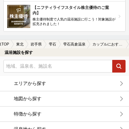
【ニフティライフスタイル株主優待のご案
内】
株主優待制度で人気の温浴施設に行こう！対象施設が
拡充されました！
泉TOP
東北
岩手県
雫石
雫石高倉温泉
カップルにおすすめの雫石高倉温泉の温泉、日帰り温泉、スーパー銭湯おすすめ
温浴施設を探す
エリアから探す
地図から探す
特徴から探す