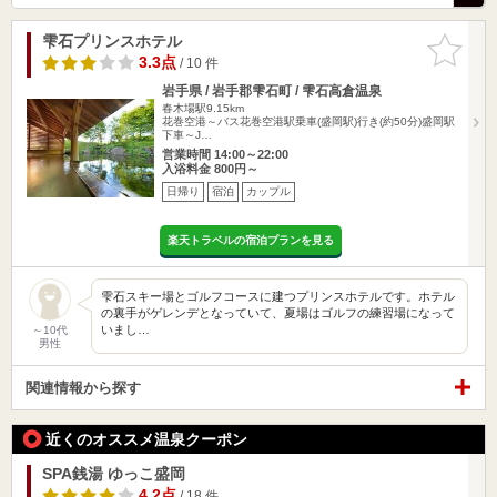
雫石プリンスホテル
お気に入
りに追加
3.3点
/ 10 件
岩手県 / 岩手郡雫石町 / 雫石高倉温泉
春木場駅9.15km
花巻空港～バス花巻空港駅乗車(盛岡駅)行き(約50分)盛岡駅
下車～J…
営業時間 14:00～22:00
入浴料金 800円～
日帰り
宿泊
カップル
楽天トラベルの宿泊プランを見る
雫石スキー場とゴルフコースに建つプリンスホテルです。ホテル
の裏手がゲレンデとなっていて、夏場はゴルフの練習場になって
いまし…
～10代
男性
関連情報から探す
近くのオススメ温泉クーポン
SPA銭湯 ゆっこ盛岡
4.2点
/ 18 件