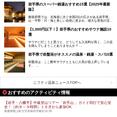
岩手県のスーパー銭湯おすすめ15選【2025年最新
この記事では、花巻温泉の魅力、おすすめの宿・注目すべき
───
版】
観光スポット・味わい深い食事処・気軽に立ち寄れる日帰り
提供元：株式会社西武・プリンスホテルズワールドワイド
温泉を順に紹介します。
【PR】
都道府県では、北海道に次ぐ全国2位の広さがある岩手県。
この記事は雫石プリンスホテルのPR記事です。
山・平野・川・海と美しい自然に恵まれ、雄大な景色の宝庫
花巻温泉での日常を忘れられる特別な体験を通じて、いつも
と言えます。山の幸・海の幸も豊富で、盛岡冷麺や前沢牛、
と違う思い出深い温泉旅行を満喫しましょう。
三陸の魚介類などの岩手グルメは全国に知られていますね。
【1,000円以下！】岩手県のおすすめサウナ施設10
大自然に囲まれた岩手県には、温泉が多く湧き出していま
選
す。今回は、岩手県でおすすめのスーパー銭湯をご紹介しま
す。
サウナに行こうと思うと、どうしても入浴料が高く、二の足
を踏んでしまうことありませんか？
そこで値段を抑えた格安でお風呂とサウナを満喫できる充実
岩手県で岩盤浴がオススメの温泉・銭湯・スパ10選
の施設を紹介します！
岩盤浴は、ここ数年サウナとともに人気が急上昇していま
サクッと、月何回もサウナを楽しみたい人にとってはピッタ
す。
リの場所ばかりなんですよ。
美容のほか、身体の疲れを取ったり心地よさを感じられたり
など、おすすめできるポイントばかりです。
この記事では岩手県にある1,000円以下のおすすめサウナ施
今回は、岩手県でおすすめの温泉、銭湯、スパにある岩盤浴
設を紹介していきます。
を紹介します！
ニフティ温泉ニュースTOPへ
温度も低めなので、暑いのが苦手な人でも大満足な施設です
よ。
おすすめのアクティビティ情報
【岩手・八幡平】中級登山ツアー「岩手山 」ガイド同行で安心安
全！（約８～９時間）１６才から参加OK
青森県階上町大字赤保内字柳沢15-39