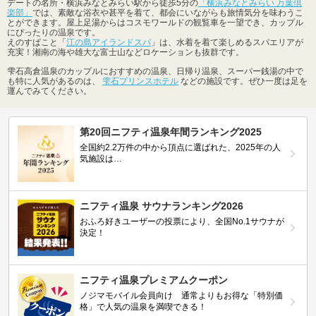
デートの名所・横浜みなとみらい駅から徒歩5分の
「横浜みなとみらい 万葉倶
楽部」
では、素敵な浴衣や甚平を着て、都会にいながらも旅情気分を味わうこ
とができます。屋上足湯からはコスモワールドの観覧車を一望でき、カップル
にぴったりの温泉です。
えのすぱこと「
江の島アイランドスパ
」は、水着を着て楽しめるスパエリアが
充実！湘南の海や雄大な富士山などロケーションも抜群です。
雫石高倉温泉のカップルにおすすめの温泉、日帰り温泉、スーパー銭湯の中で
も特に人気があるのは、
雫石プリンスホテル
などの施設です。ぜひ一度は足を
運んでみてください。
第20回ニフティ温泉年間ランキング2025
全国約2.2万件の中から頂点に選ばれた、2025年の人
気施設は…
ニフティ温泉 サウナランキング2026
おふろ好きユーザーの投票により、全国No.1サウナが
決定！
ニフティ温泉プレミアムクーポン
ノジマモバイル会員向け 通常よりもお得な「特別価
格」で人気の温泉を満喫できる！