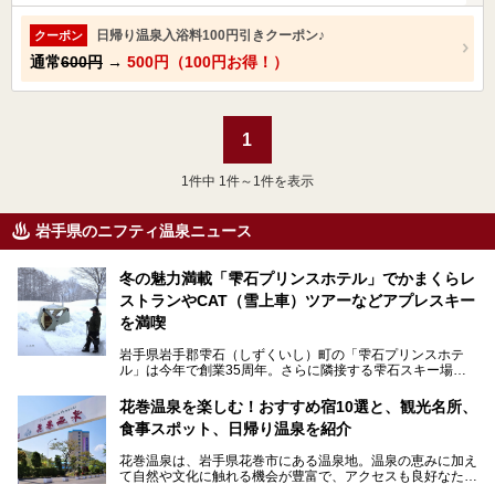
日帰り温泉入浴料100円引きクーポン♪
クーポン
通常
600円
→
500円（100円お得！）
1
1
件中 1件～1件を表示
岩手県のニフティ温泉ニュース
冬の魅力満載「雫石プリンスホテル」でかまくらレ
ストランやCAT（雪上車）ツアーなどアプレスキー
を満喫
岩手県岩手郡雫石（しずくいし）町の「雫石プリンスホテ
ル」は今年で創業35周年。さらに隣接する雫石スキー場は
創業45周年。この冬はアプレスキー（フランス語で"スキー
の後"）の充実をはかり、テーマをSNOW（雪）＋NOVA
花巻温泉を楽しむ！おすすめ宿10選と、観光名所、
（新星）で「SNØVA（スノーヴァ）」としました！
食事スポット、日帰り温泉を紹介
スキーやスノボはもちろんのこと、スキーをしない人でも満
花巻温泉は、岩手県花巻市にある温泉地。温泉の恵みに加え
喫できるパウダースノーの雫石。というわけで、「雫石プリ
て自然や文化に触れる機会が豊富で、アクセスも良好なた
ンスホテル」にお出かけして楽しめるアクティビティや温泉
め、遠くに住んでいる方でも気軽に足を運べます。
をたっぷりレポートしちゃいます。