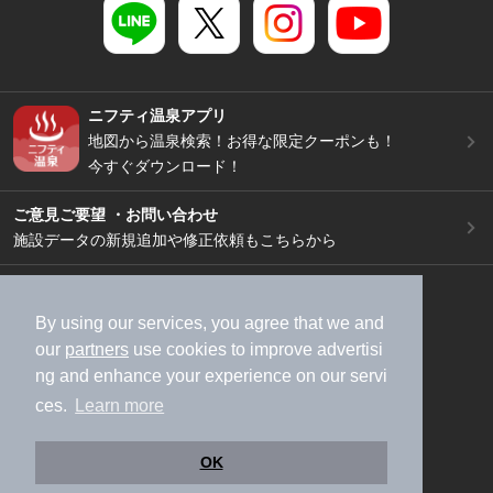
ニフティ温泉アプリ
地図から温泉検索！お得な限定クーポンも！
今すぐダウンロード！
ご意見ご要望 ・お問い合わせ
施設データの新規追加や修正依頼もこちらから
スマートフォン
/
PC
加盟店募集（資料請求）
広告出稿のご案内
By using our services, you agree that we and
our
partners
use cookies to improve advertisi
利用規約
ライフスタイルMEMBERS+規約
ng and enhance your experience on our servi
特定商取引法に基づく表記
ヘルプ
採用情報
ces.
Learn more
運営会社
個人情報保護ポリシー
©NIFTY Lifestyle Co., Ltd.
OK