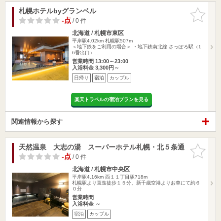
札幌ホテルbyグランベル
お気に入
りに追加
-点
/ 0 件
北海道 / 札幌市東区
平岸駅4.02km
札幌駅507m
＜地下鉄をご利用の場合＞ ・地下鉄南北線 さっぽろ駅（1
6番出口）…
営業時間 13:00～23:00
入浴料金 3,300円～
日帰り
宿泊
カップル
楽天トラベルの宿泊プランを見る
関連情報から探す
天然温泉 大志の湯 スーパーホテル札幌・北５条通
お気に入
りに追加
-点
/ 0 件
北海道 / 札幌市中央区
平岸駅4.16km
西１１丁目駅718m
札幌駅より直進徒歩１５分、新千歳空港よりお車にて約６
０分
営業時間
入浴料金 ～
宿泊
カップル