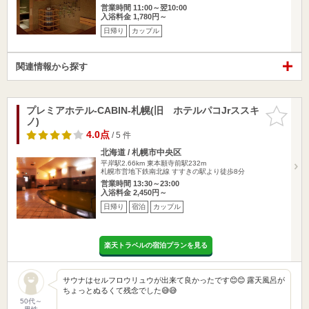
営業時間 11:00～翌10:00
入浴料金 1,780円～
日帰り
カップル
関連情報から探す
プレミアホテル-CABIN-札幌(旧 ホテルパコJrススキ
お気に入
ノ)
りに追加
4.0点
/ 5 件
北海道 / 札幌市中央区
平岸駅2.66km
東本願寺前駅232m
札幌市営地下鉄南北線 すすきの駅より徒歩8分
営業時間 13:30～23:00
入浴料金 2,450円～
日帰り
宿泊
カップル
楽天トラベルの宿泊プランを見る
サウナはセルフロウリュウが出来て良かったです😊😊 露天風呂が
ちょっとぬるくて残念でした😅😅
50代～