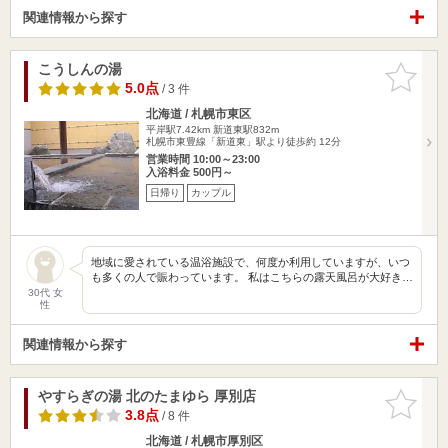
関連情報から探す
こうしんの湯
お気に入
りに追加
5.0点
/ 3 件
北海道 / 札幌市東区
平岸駅7.42km
新道東駅832m
札幌市東豊線「新道東」駅より徒歩約 12分
営業時間 10:00～23:00
入浴料金 500円～
日帰り
カップル
地域に愛されている温浴施設で、何度か利用していますが、いつ
も多くの人で賑わっています。 私はこちらの露天風呂が大好き…
30代 女
性
関連情報から探す
やすらぎの湯 北のたまゆら 厚別店
お気に入
りに追加
3.8点
/ 8 件
北海道 / 札幌市厚別区