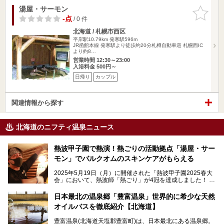
湯屋・サーモン
お気に入
りに追加
-点
/ 0 件
北海道 / 札幌市西区
平岸駅10.79km
発寒駅596m
JR函館本線 発寒駅より徒歩約20分札樽自動車道 札幌西IC
より約8…
営業時間 12:30～23:00
入浴料金 500円～
日帰り
カップル
関連情報から探す
北海道のニフティ温泉ニュース
熱波甲子園で熱演！熱ごりの活動拠点「湯屋・サー
モン」でバルクオムのスキンケアがもらえる
2025年5月19日（月）に開催された「熱波甲子園2025春大
会」において、熱波師「熱ごり」が4冠を達成しました！
このたび、バルクオム賞の受賞を記念して、熱ごりさんの活
動拠点である北海道の銭湯「湯屋・サーモン」にて、メンズ
日本最北の温泉郷「豊富温泉」世界的に希少な天然
スキンケアブランド バルクオムの「ONE DAY KIT」を数量
オイルバスを徹底紹介【北海道】
限定でプレゼントいたします。
老若男女問わず、多くの方にご体験いただける製品ですの
豊富温泉(北海道天塩郡豊富町)は、日本最北にある温泉郷。
で、ぜひお試しください。※6月13日配布開始、なくなり次