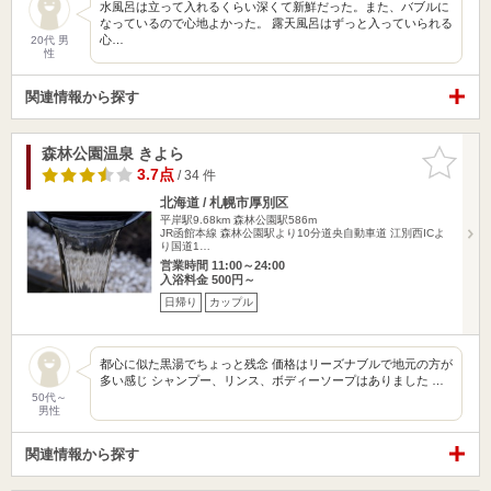
水風呂は立って入れるくらい深くて新鮮だった。また、バブルに
なっているので心地よかった。 露天風呂はずっと入っていられる
心…
20代 男
性
関連情報から探す
森林公園温泉 きよら
お気に入
りに追加
3.7点
/ 34 件
北海道 / 札幌市厚別区
平岸駅9.68km
森林公園駅586m
JR函館本線 森林公園駅より10分道央自動車道 江別西ICよ
り国道1…
営業時間 11:00～24:00
入浴料金 500円～
日帰り
カップル
都心に似た黒湯でちょっと残念 価格はリーズナブルで地元の方が
多い感じ シャンプー、リンス、ボディーソープはありました …
50代～
男性
関連情報から探す