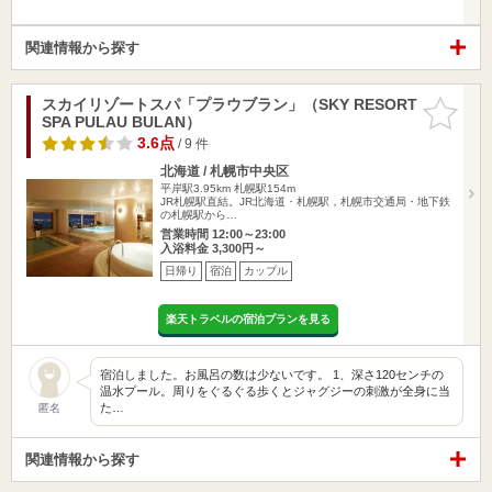
関連情報から探す
スカイリゾートスパ「プラウブラン」（SKY RESORT
お気に入
SPA PULAU BULAN）
りに追加
3.6点
/ 9 件
北海道 / 札幌市中央区
平岸駅3.95km
札幌駅154m
JR札幌駅直結。JR北海道・札幌駅，札幌市交通局・地下鉄
の札幌駅から…
営業時間 12:00～23:00
入浴料金 3,300円～
日帰り
宿泊
カップル
楽天トラベルの宿泊プランを見る
宿泊しました。お風呂の数は少ないです。 1、深さ120センチの
温水プール。周りをぐるぐる歩くとジャグジーの刺激が全身に当
た…
匿名
関連情報から探す