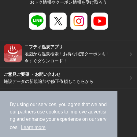
おトク情報やクーポン情報を受け取ろう
ニフティ温泉アプリ
地図から温泉検索！お得な限定クーポンも！
今すぐダウンロード！
ご意見ご要望 ・お問い合わせ
施設データの新規追加や修正依頼もこちらから
スマートフォン
/
PC
加盟店募集（資料請求）
広告出稿のご案内
By using our services, you agree that we and
our
partners
use cookies to improve advertisi
利用規約
ライフスタイルMEMBERS+規約
ng and enhance your experience on our servi
特定商取引法に基づく表記
ヘルプ
採用情報
ces.
Learn more
運営会社
個人情報保護ポリシー