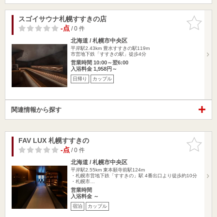
スゴイサウナ札幌すすきの店
お気に入
りに追加
-点
/ 0 件
北海道 / 札幌市中央区
平岸駅2.43km
豊水すすきの駅119m
市営地下鉄「すすきの駅」徒歩4分
営業時間 10:00～翌6:00
入浴料金 1,958円～
日帰り
カップル
関連情報から探す
FAV LUX 札幌すすきの
お気に入
りに追加
-点
/ 0 件
北海道 / 札幌市中央区
平岸駅2.55km
東本願寺前駅124m
・札幌市営地下鉄「すすきの」駅 4番出口より徒歩約10分
・札幌市…
営業時間
入浴料金 ～
宿泊
カップル