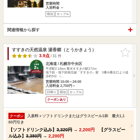
営業時間
入浴料金 ～
宿泊
カップル
関連情報から探す
すすきの天然温泉 湯香郷（とうかきょう）
お気に入
りに追加
3.9点
/ 31 件
北海道 / 札幌市中央区
平岸駅2.18km
豊水すすきの駅272m
地下鉄・地下鉄南北線「すすきの」駅 3番/4番出口より徒
歩約5分 （…
営業時間 10:00～24:00
入浴料金 2,750円～
日帰り
宿泊
カップル
クーポンあり
入泉料＋ソフトドリンクまたはグラスビール1杯 最大1,1
クーポン
80円引き
【ソフトドリンク込み】
3,320円
→
2,200円
【グラスビー
ル込み】
3,380円
→
2,200円