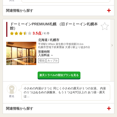
男性
関連情報から探す
ドーミーインPREMIUM札幌 （旧ドーミーイン札幌本
お気に入
館）
りに追加
3.5点
/ 4 件
北海道 / 札幌市
平岸駅2.95km
資生館小学校前駅211m
札幌市営地下鉄東豊線 大通り駅より徒歩5分
営業時間
入浴料金 ～
宿泊
カップル
楽天トラベルの宿泊プランを見る
小さめの内湯が２つと 同じく小さめの露天が１つの女湯。 内湯
の１つはぬるめの炭酸泉、もう１つは42℃以上の あつ湯‥露天
は…
匿名
関連情報から探す