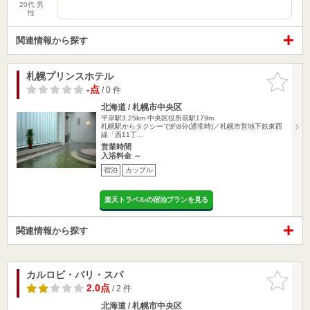
20代 男
性
関連情報から探す
札幌プリンスホテル
お気に入
りに追加
-点
/ 0 件
北海道 / 札幌市中央区
平岸駅3.25km
中央区役所前駅179m
札幌駅からタクシーで約8分(通常時)／札幌市営地下鉄東西
線「西11丁…
営業時間
入浴料金 ～
宿泊
カップル
楽天トラベルの宿泊プランを見る
関連情報から探す
カルロビ・バリ・スパ
お気に入
りに追加
2.0点
/ 2 件
北海道 / 札幌市中央区