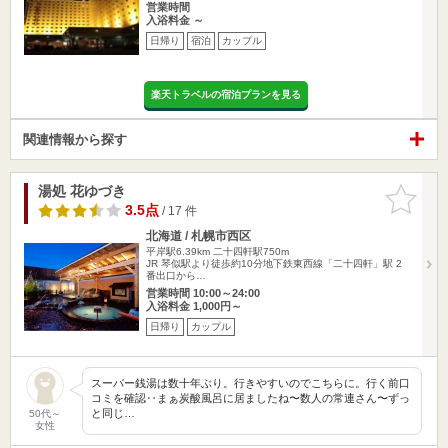
営業時間
入浴料金 ～
日帰り
宿泊
カップル
楽天トラベルの宿泊プランを見る
関連情報から探す
湯処 花ゆづき
お気に入
りに追加
3.5点
/ 17 件
北海道 / 札幌市西区
平岸駅6.39km
二十四軒駅750m
JR 琴似駅より徒歩約10分地下鉄東西線「二十四軒」駅 2
番出口から…
営業時間 10:00～24:00
入浴料金 1,000円～
日帰り
カップル
スーパー銭湯は数十年ぶり。行きやすいのでこちらに。行く前口
コミを確認‥まぁ炭酸風呂に居ましたね〜数人の常連さん〜ずっ
と同じ…
50代～
女性