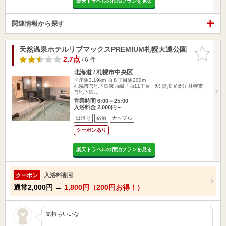
楽天トラベルの宿泊プランを見る
関連情報から探す
天然温泉ホテルリブマックスPREMIUM札幌大通公園
お気に入
りに追加
2.7点
/ 6 件
北海道 / 札幌市中央区
平岸駅3.19km
西８丁目駅200m
札幌市営地下鉄東西線「西11丁目」駅 徒歩 約6分 札幌市
営地下鉄…
営業時間 6:00～25:00
入浴料金 2,000円～
日帰り
宿泊
カップル
クーポンあり
楽天トラベルの宿泊プランを見る
入浴料割引
クーポン
通常
2,000円
→
1,800円（200円お得！）
気持ちいいな