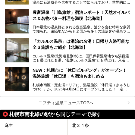
温泉に石油成分を含有することで知られており、世界的にも
第終了
大変希少な泉質です。また、油分が乾癬やアトピー性皮膚炎
に特効があると言われ、遠隔地ながらも全国から湯治・療養
───
豊富温泉「川島旅館」宿泊レポート！天然オイルバ
目的で多くの人々が訪れます。
提供元：株式会社バルクオム【PR】
ス＆名物バター料理を満喫【北海道】
この記事は株式会社バルクオム商品のPR記事です。
今回、四半世紀以上に渡り全国の温泉を巡り続ける筆者が現
日本最北の温泉郷とされる豊富温泉。油分を含む特殊な泉質
地体験し、独自の視点で豊富温泉の“天然オイルバス”をレポ
で知られ、遠隔地ながらも全国から多くの湯治客や温泉ファ
ート。温泉地概要や日帰り入浴施設をはじめ、宿泊施設・ア
ンが訪れる地です。
クセスまで徹底紹介します！
「カルルス温泉」は湯治の名湯！日帰り入浴可能な
「川島旅館」は、豊富温泉の開湯当初から営業する老舗旅
全３施設もご紹介【北海道】
館。とりわけ温泉の良さと名物のバター料理に定評があり、
口コミの評判も非常に高い宿。今回は筆者自ら宿泊し、自慢
カルルス温泉(北海道登別市)は、国民保養温泉地や名湯百選
の温泉や料理をはじめ、パブリックスペース・客室など宿の
にも選ばれた名湯。“登別カルルス温泉”とも呼ばれ、入浴剤
全貌を徹底的にご紹介します！
としてその名を聞いたことがある方も多いでしょう。観光色
豊かな登別温泉とは対照的な存在で、今も湯治場的な要素が
NEW：札幌市に「休日ビルヂング」がオープン！
残る閑静な温泉地です。
温浴施設「休日湯」も宿泊も楽しめる
今回、四半世紀以上に渡り全国の温泉を巡り続ける筆者が現
札幌市南区・定山渓エリアに、温浴施設「休日湯（きゅうじ
地体験し、カルルス温泉をご紹介。温泉地の概要や泉質解説
つゆ）」が、2025年4月24日にオープンしました！ 定山
をはじめ、日帰り入浴可能な全３施設の紹介・周辺観光・ア
渓の新たなランドマーク「休日ビルヂング」として誕生した
クセスまで徹底紹介します！
この施設は、温泉・サウナの「休日湯」・ラウンジの「THE
LOUNGE DAYOF」・グルメ「休日洋麺店」・ホテル「エク
ニフティ温泉ニュースTOPへ
スクラメーションホテル」で構成された、まさに大人の癒し
空間。
札幌市南北線の駅から同じテーマで探す
今回は、そんな「休日ビルヂング」の魅力を5つのポイント
からご紹介します。
麻生
北３４条