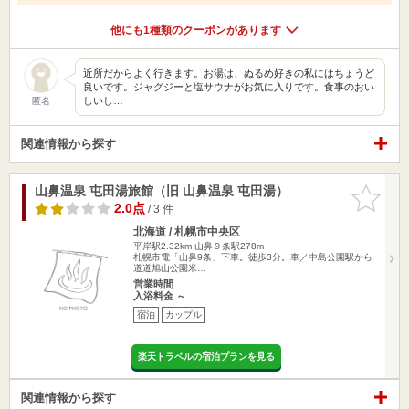
他にも1種類のクーポンがあります
近所だからよく行きます。お湯は、ぬるめ好きの私にはちょうど
良いです。ジャグジーと塩サウナがお気に入りです。食事のおい
しいし…
匿名
関連情報から探す
山鼻温泉 屯田湯旅館（旧 山鼻温泉 屯田湯）
お気に入
りに追加
2.0点
/ 3 件
北海道 / 札幌市中央区
平岸駅2.32km
山鼻９条駅278m
札幌市電「山鼻9条」下車。徒歩3分。車／中島公園駅から
道道旭山公園米…
営業時間
入浴料金 ～
宿泊
カップル
楽天トラベルの宿泊プランを見る
関連情報から探す