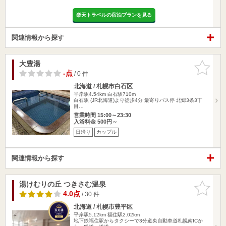
楽天トラベルの宿泊プランを見る
関連情報から探す
大豊湯
お気に入
りに追加
-点
/ 0 件
北海道 / 札幌市白石区
平岸駅4.54km
白石駅710m
白石駅 (JR北海道)より徒歩4分 最寄りバス停 北郷3条3丁
目…
営業時間 15:00～23:30
入浴料金 500円～
日帰り
カップル
関連情報から探す
湯けむりの丘 つきさむ温泉
お気に入
りに追加
4.0点
/ 30 件
北海道 / 札幌市豊平区
平岸駅5.12km
福住駅2.02km
地下鉄福住駅からタクシーで3分道央自動車道札幌南ICか