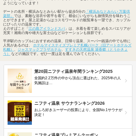
ようになっています！
デートの名所・横浜みなとみらい駅から徒歩5分の
「横浜みなとみらい 万葉倶
楽部」
では、素敵な浴衣や甚平を着て、都会にいながらも旅情気分を味わうこ
とができます。屋上足湯からはコスモワールドの観覧車を一望でき、カップル
にぴったりの温泉です。
えのすぱこと「
江の島アイランドスパ
」は、水着を着て楽しめるスパエリアが
充実！湘南の海や雄大な富士山などロケーションも抜群です。
平岸駅のカップルにおすすめの温泉、日帰り温泉、スーパー銭湯の中でも特に
人気があるのは、
ホテルマイステイズプレミア札幌パーク（旧アートホテルズ
札幌）
、
ジャスマックプラザホテル
、
すすきの天然温泉 湯香郷（とうかきょ
う）
などの施設です。ぜひ一度は足を運んでみてください。
第20回ニフティ温泉年間ランキング2025
全国約2.2万件の中から頂点に選ばれた、2025年の人
気施設は…
ニフティ温泉 サウナランキング2026
おふろ好きユーザーの投票により、全国No.1サウナが
決定！
ニフティ温泉プレミアムクーポン