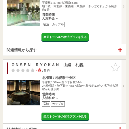
平岸駅3.47km
大通駅553m
地下鉄：南北線・東西線・東豊線「さっぽろ駅」から徒歩
約5分
営業時間
入浴料金 ～
宿泊
カップル
楽天トラベルの宿泊プランを見る
関連情報から探す
ＯＮＳＥＮ ＲＹＯＫＡＮ 由縁 札幌
お気に入
りに追加
-点
/ 0 件
北海道 / 札幌市中央区
平岸駅3.58km
西８丁目駅444m
JR札幌駅・地下鉄さっぽろ駅から徒歩約13分／地下鉄大通
駅から徒歩約…
営業時間
入浴料金 ～
宿泊
カップル
楽天トラベルの宿泊プランを見る