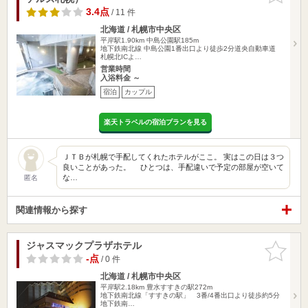
3.4点
/ 11 件
北海道 / 札幌市中央区
平岸駅1.90km
中島公園駅185m
地下鉄南北線 中島公園1番出口より徒歩2分道央自動車道
札幌北ICよ…
営業時間
入浴料金 ～
宿泊
カップル
楽天トラベルの宿泊プランを見る
ＪＴＢが札幌で手配してくれたホテルがここ。 実はこの日は３つ
良いことがあった。 ひとつは、手配違いで予定の部屋が空いて
な…
匿名
関連情報から探す
ジャスマックプラザホテル
お気に入
りに追加
-点
/ 0 件
北海道 / 札幌市中央区
平岸駅2.18km
豊水すすきの駅272m
地下鉄南北線「すすきの駅」 3番/4番出口より徒歩約5分
地下鉄南…