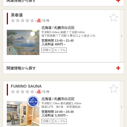
関連情報から探す
美春湯
お気に入
りに追加
-点
/ 0 件
北海道 / 札幌市白石区
平岸駅3.64km
南郷７丁目駅140m
地下鉄南郷７丁目駅３番出口より徒歩２分。
営業時間 13:45～21:45
入浴料金 490円～
日帰り
カップル
関連情報から探す
FUMINO SAUNA
お気に入
りに追加
-点
/ 0 件
北海道 / 札幌市白石区
平岸駅3.73km
東札幌駅1.45km
国道12号、南7条・米里通経由
営業時間 10:00～24:30
入浴料金 3,300円～
日帰り
カップル