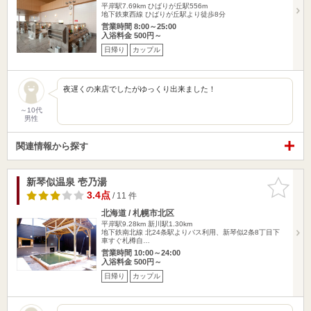
平岸駅7.69km
ひばりが丘駅556m
地下鉄東西線 ひばりが丘駅より徒歩8分
営業時間 8:00～25:00
入浴料金 500円～
日帰り
カップル
夜遅くの来店でしたがゆっくり出来ました！
～10代
男性
関連情報から探す
新琴似温泉 壱乃湯
お気に入
りに追加
3.4点
/ 11 件
北海道 / 札幌市北区
平岸駅9.28km
新川駅1.30km
地下鉄南北線 北24条駅よりバス利用、新琴似2条8丁目下
車すぐ札樽自…
営業時間 10:00～24:00
入浴料金 500円～
日帰り
カップル