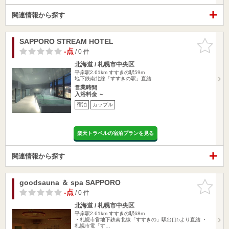
関連情報から探す
SAPPORO STREAM HOTEL
お気に入
りに追加
-点
/ 0 件
北海道 / 札幌市中央区
平岸駅2.61km
すすきの駅59m
地下鉄南北線「すすきの駅」直結
営業時間
入浴料金 ～
宿泊
カップル
楽天トラベルの宿泊プランを見る
関連情報から探す
goodsauna ＆ spa SAPPORO
お気に入
りに追加
-点
/ 0 件
北海道 / 札幌市中央区
平岸駅2.61km
すすきの駅68m
・札幌市営地下鉄南北線「すすきの」駅出口5より直結 ・
札幌市電「す…