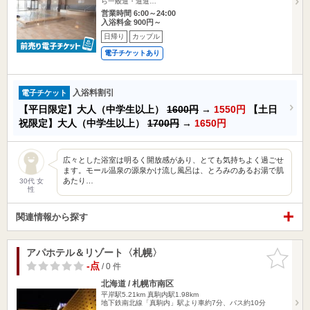
ら一般道・道道…
営業時間 6:00～24:00
入浴料金 900円～
日帰り
カップル
電子チケットあり
入浴料割引
電子チケット
【平日限定】大人（中学生以上）
1600円
→
1550円
【土日
祝限定】大人（中学生以上）
1700円
→
1650円
広々とした浴室は明るく開放感があり、とても気持ちよく過ごせ
ます。モール温泉の源泉かけ流し風呂は、とろみのあるお湯で肌
あたり…
30代 女
性
関連情報から探す
アパホテル＆リゾート〈札幌〉
お気に入
りに追加
-点
/ 0 件
北海道 / 札幌市南区
平岸駅5.21km
真駒内駅1.98km
地下鉄南北線「真駒内」駅より車約7分、バス約10分