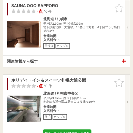
SAUNA OOO SAPPORO
お気に入
りに追加
-点
/ 0 件
北海道 / 札幌市
平岸駅2.99km
狸小路駅202m
地下鉄南北線「大通駅」10番出口方面 4丁目プラザ出口
徒歩4分
営業時間
入浴料金 ～
日帰り
カップル
関連情報から探す
ホリデイ・イン＆スイーツ札幌大通公園
お気に入
りに追加
-点
/ 0 件
北海道 / 札幌市中央区
平岸駅3.07km
西８丁目駅183m
南北線大通公園11番出口より徒歩10分
営業時間
入浴料金 ～
宿泊
カップル