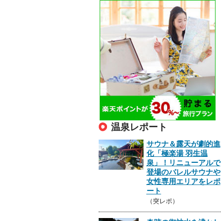
温泉レポート
サウナ＆露天が劇的進
化「極楽湯 羽生温
泉」！リニューアルで
登場のバレルサウナや
女性専用エリアをレポ
ート
（突レポ）