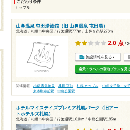
こだわり条件
カップル
山鼻温泉 屯田湯旅館（旧 山鼻温泉 屯田湯）
北海道 / 札幌市中央区 /
行啓通駅777m
/
山鼻９条駅278m
2.0 点
/ 
施設情報を見る
楽天トラベルの宿泊プランを見
関連情報
札幌 塩化物泉
札幌 宿泊
札幌 カップル
札幌 女子旅・女
東本願寺前駅
中島公園駅
ホテルマイステイズプレミア札幌パーク（旧アー
トホテルズ札幌）
北海道 / 札幌市中央区 /
行啓通駅1.01km
/
中島公園駅185m