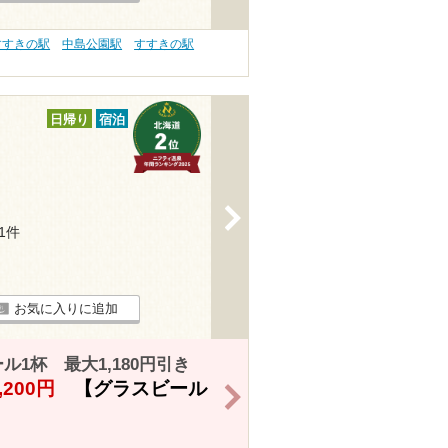
すすきの駅
中島公園駅
すすきの駅
日帰り
宿泊
>
31件
お気に入りに追加
1杯 最大1,180円引き
,200円
【グラスビール
>