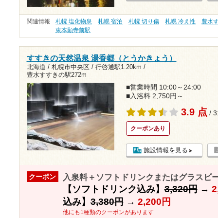
関連情報
札幌 塩化物泉
札幌 宿泊
札幌 切り傷
札幌 冷え性
豊水
東本願寺前駅
すすきの天然温泉 湯香郷（とうかきょう）
北海道 / 札幌市中央区 /
行啓通駅1.20km
/
豊水すすきの駅272m
■営業時間 10:00～24:00
■入浴料 2,750円～
3.9 点
/ 
クーポンあり
施設情報を見る
入泉料＋ソフトドリンクまたはグラスビール
クーポン
【ソフトドリンク込み】
3,320円
→
2
込み】
3,380円
→
2,200円
他にも1種類のクーポンがあります