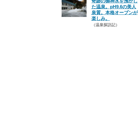
奇跡の御神水を沸かし
た温泉。pH9.6の美人
泉質。本格オープンが
楽しみ。
（温泉探訪記）