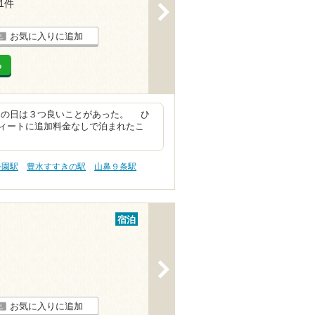
11件
>
お気に入りに追加
る
この日は３つ良いことがあった。 ひ
ィートに追加料金なしで泊まれたこ
公園駅
豊水すすきの駅
山鼻９条駅
宿泊
>
お気に入りに追加