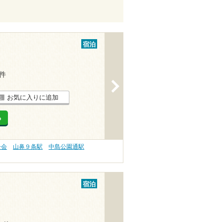
宿泊
3件
>
お気に入りに追加
る
子会
山鼻９条駅
中島公園通駅
宿泊