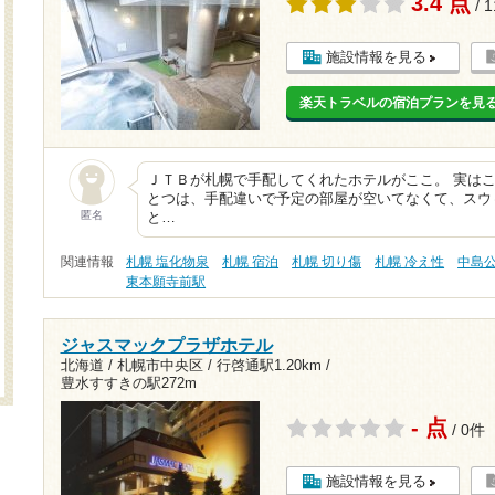
3.4 点
/ 
施設情報を見る
楽天トラベルの宿泊プランを見
ＪＴＢが札幌で手配してくれたホテルがここ。 実は
とつは、手配違いで予定の部屋が空いてなくて、スウ
匿名
と…
関連情報
札幌 塩化物泉
札幌 宿泊
札幌 切り傷
札幌 冷え性
中島
東本願寺前駅
ジャスマックプラザホテル
北海道 / 札幌市中央区 /
行啓通駅1.20km
/
豊水すすきの駅272m
- 点
/ 0件
施設情報を見る