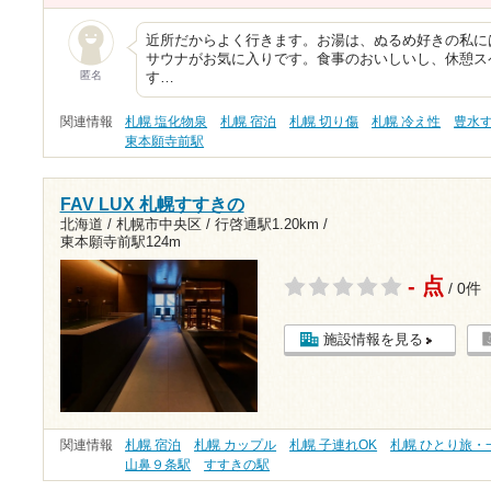
近所だからよく行きます。お湯は、ぬるめ好きの私に
サウナがお気に入りです。食事のおいしいし、休憩ス
匿名
す…
関連情報
札幌 塩化物泉
札幌 宿泊
札幌 切り傷
札幌 冷え性
豊水
東本願寺前駅
FAV LUX 札幌すすきの
北海道 / 札幌市中央区 /
行啓通駅1.20km
/
東本願寺前駅124m
- 点
/ 0件
施設情報を見る
関連情報
札幌 宿泊
札幌 カップル
札幌 子連れOK
札幌 ひとり旅・
山鼻９条駅
すすきの駅