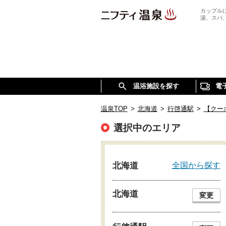
カップル
湯、スパ
温浴施設を探す
電
温泉TOP
>
北海道
>
行啓通駅
>
【クー
選択中のエリア
全国から探す
北海道
北海道
変更