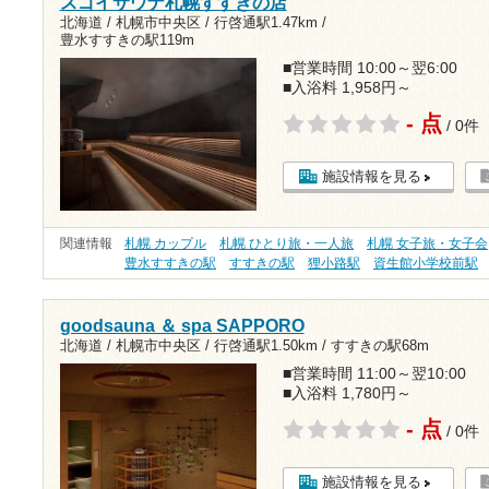
スゴイサウナ札幌すすきの店
北海道 / 札幌市中央区 /
行啓通駅1.47km
/
豊水すすきの駅119m
■営業時間 10:00～翌6:00
■入浴料 1,958円～
- 点
/ 0件
施設情報を見る
関連情報
札幌 カップル
札幌 ひとり旅・一人旅
札幌 女子旅・女子会
豊水すすきの駅
すすきの駅
狸小路駅
資生館小学校前駅
goodsauna ＆ spa SAPPORO
北海道 / 札幌市中央区 /
行啓通駅1.50km
/
すすきの駅68m
■営業時間 11:00～翌10:00
■入浴料 1,780円～
- 点
/ 0件
施設情報を見る