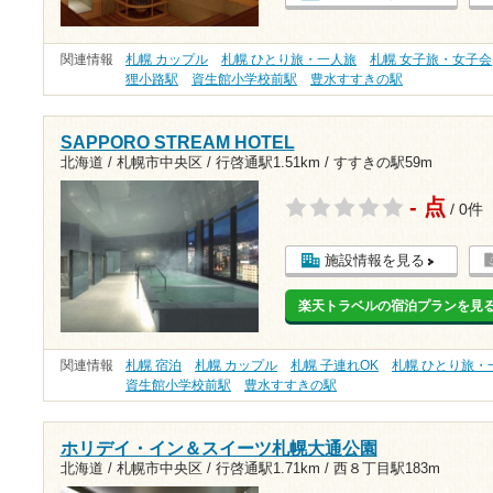
関連情報
札幌 カップル
札幌 ひとり旅・一人旅
札幌 女子旅・女子会
狸小路駅
資生館小学校前駅
豊水すすきの駅
SAPPORO STREAM HOTEL
北海道 / 札幌市中央区 /
行啓通駅1.51km
/
すすきの駅59m
- 点
/ 0件
施設情報を見る
楽天トラベルの宿泊プランを見
関連情報
札幌 宿泊
札幌 カップル
札幌 子連れOK
札幌 ひとり旅・
資生館小学校前駅
豊水すすきの駅
ホリデイ・イン＆スイーツ札幌大通公園
北海道 / 札幌市中央区 /
行啓通駅1.71km
/
西８丁目駅183m