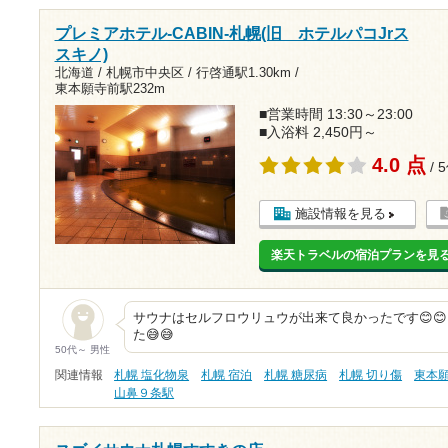
プレミアホテル-CABIN-札幌(旧 ホテルパコJrス
スキノ)
北海道 / 札幌市中央区 /
行啓通駅1.30km
/
東本願寺前駅232m
■営業時間 13:30～23:00
■入浴料 2,450円～
4.0 点
/ 
施設情報を見る
楽天トラベルの宿泊プランを見
サウナはセルフロウリュウが出来て良かったです😊
た😅😅
50代～ 男性
関連情報
札幌 塩化物泉
札幌 宿泊
札幌 糖尿病
札幌 切り傷
東本
山鼻９条駅