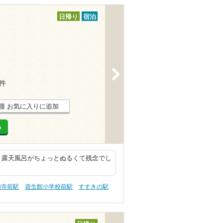
日帰り
宿泊
>
5件
お気に入りに追加
る
 露天風呂がちょっとぬるくて残念でし
願寺前駅
資生館小学校前駅
すすきの駅