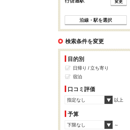
行啓通駅
変更
沿線・駅を選択
検索条件を変更
目的別
日帰り / 立ち寄り
宿泊
口コミ評価
指定なし
以上
予算
下限なし
～