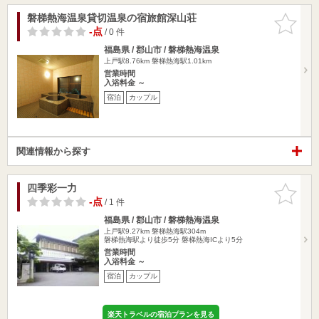
磐梯熱海温泉貸切温泉の宿旅館深山荘
お気に入
りに追加
-点
/ 0 件
福島県 / 郡山市 / 磐梯熱海温泉
上戸駅8.76km
磐梯熱海駅1.01km
営業時間
入浴料金 ～
宿泊
カップル
関連情報から探す
四季彩一力
お気に入
りに追加
-点
/ 1 件
福島県 / 郡山市 / 磐梯熱海温泉
上戸駅9.27km
磐梯熱海駅304m
磐梯熱海駅より徒歩5分 磐梯熱海ICより5分
営業時間
入浴料金 ～
宿泊
カップル
楽天トラベルの宿泊プランを見る