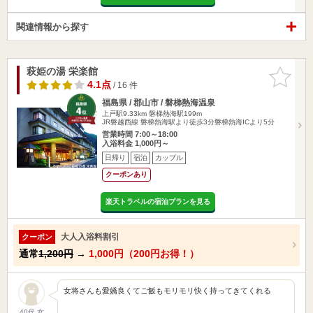
関連情報から探す
萩姫の湯 栄楽館
お気に入
りに追加
4.1点
/ 16 件
福島県 / 郡山市 / 磐梯熱海温泉
上戸駅9.33km
磐梯熱海駅199m
JR磐越西線 磐梯熱海駅より徒歩3分磐梯熱海ICより5分
営業時間 7:00～18:00
入浴料金 1,000円～
日帰り
宿泊
カップル
クーポンあり
楽天トラベルの宿泊プランを見る
大人入浴料割引
クーポン
通常
1,200円
→
1,000円（200円お得！）
女将さんも愛嬌良くてご飯もモリモリ快く持ってきてくれる
40代 女