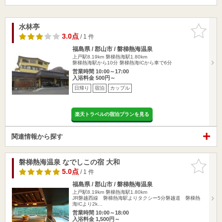
水林亭
お気に入
りに追加
3.0点
/ 1 件
福島県 / 郡山市 / 磐梯熱海温泉
上戸駅8.19km
磐梯熱海駅1.80km
磐梯熱海駅から10分 磐梯熱海ICから車で6分
営業時間 10:00～17:00
入浴料金 500円～
日帰り
宿泊
カップル
楽天トラベルの宿泊プランを見る
関連情報から探す
磐梯熱海温泉 なでしこの宿 大和
お気に入
りに追加
5.0点
/ 1 件
福島県 / 郡山市 / 磐梯熱海温泉
上戸駅8.19km
磐梯熱海駅1.80km
JR磐越西線 磐梯熱海駅よりタクシー5分磐越道 磐梯熱
海ICより2k…
営業時間 10:00～18:00
入浴料金 1,500円～