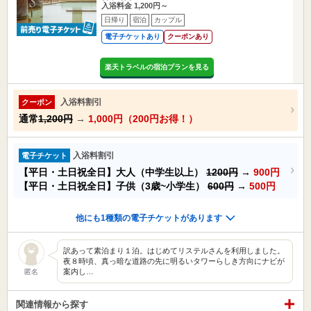
入浴料金 1,200円～
日帰り
宿泊
カップル
電子チケットあり
クーポンあり
楽天トラベルの宿泊プランを見る
入浴料割引
クーポン
通常
1,200円
→
1,000円（200円お得！）
入浴料割引
電子チケット
【平日・土日祝全日】大人（中学生以上）
1200円
→
900円
【平日・土日祝全日】子供（3歳~小学生）
600円
→
500円
他にも1種類の電子チケットがあります
訳あって素泊まり１泊。はじめてリステルさんを利用しました。
夜８時頃、真っ暗な道路の先に明るいタワーらしき方向にナビが
案内し…
匿名
関連情報から探す