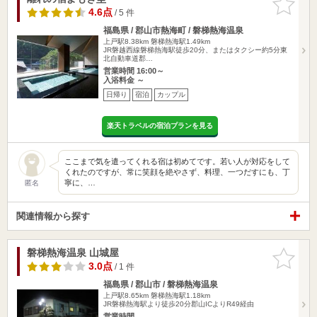
りに追加
4.6点
/ 5 件
福島県 / 郡山市熱海町 / 磐梯熱海温泉
上戸駅8.38km
磐梯熱海駅1.49km
JR磐越西線磐梯熱海駅徒歩20分、またはタクシー約5分東
北自動車道郡…
営業時間 16:00～
入浴料金 ～
日帰り
宿泊
カップル
楽天トラベルの宿泊プランを見る
ここまで気を遣ってくれる宿は初めてです。若い人が対応をして
くれたのですが、常に笑顔を絶やさず、料理、一つだすにも、丁
寧に、…
匿名
関連情報から探す
磐梯熱海温泉 山城屋
お気に入
りに追加
3.0点
/ 1 件
福島県 / 郡山市 / 磐梯熱海温泉
上戸駅8.65km
磐梯熱海駅1.18km
JR磐梯熱海駅より徒歩20分郡山ICよりR49経由
営業時間