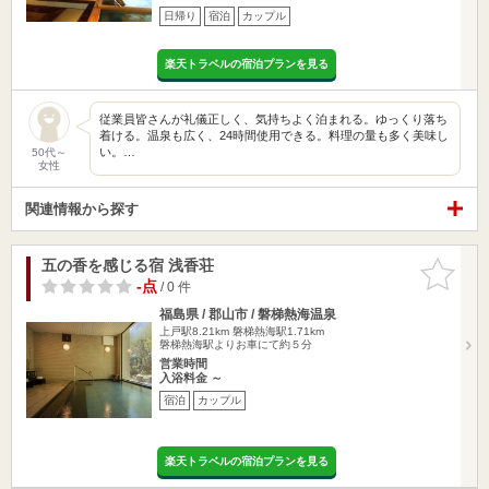
日帰り
宿泊
カップル
楽天トラベルの宿泊プランを見る
従業員皆さんが礼儀正しく、気持ちよく泊まれる。ゆっくり落ち
着ける。温泉も広く、24時間使用できる。料理の量も多く美味し
い。…
50代～
女性
関連情報から探す
五の香を感じる宿 浅香荘
お気に入
りに追加
-点
/ 0 件
福島県 / 郡山市 / 磐梯熱海温泉
上戸駅8.21km
磐梯熱海駅1.71km
磐梯熱海駅よりお車にて約５分
営業時間
入浴料金 ～
宿泊
カップル
楽天トラベルの宿泊プランを見る