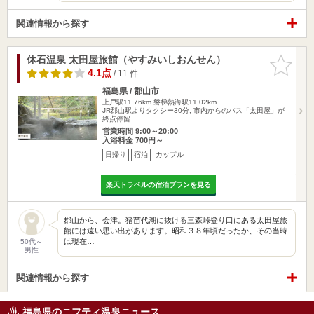
関連情報から探す
休石温泉 太田屋旅館（やすみいしおんせん）
お気に入
りに追加
4.1点
/ 11 件
福島県 / 郡山市
上戸駅11.76km
磐梯熱海駅11.02km
JR郡山駅よりタクシー30分, 市内からのバス「太田屋」が
終点停留…
営業時間 9:00～20:00
入浴料金 700円～
日帰り
宿泊
カップル
楽天トラベルの宿泊プランを見る
郡山から、会津。猪苗代湖に抜ける三森峠登り口にある太田屋旅
館には遠い思い出があります。昭和３８年頃だったか、その当時
は現在…
50代～
男性
関連情報から探す
福島県のニフティ温泉ニュース