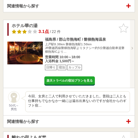
関連情報から探す
ホテル華の湯
お気に入
りに追加
3.1点
/ 22 件
福島県 / 郡山市熱海町 / 磐梯熱海温泉
上戸駅8.38km
磐梯熱海駅1.56km
JR磐越西線磐梯熱海駅よりタクシー約5分磐越自動車道磐
梯熱海ICより…
営業時間 10:00～18:00
入浴料金 1,500円～
日帰り
宿泊
カップル
楽天トラベルの宿泊プランを見る
今回、女房と二人で利用させていただきました。普段は二人とも
仕事持ちでなかなか一緒には遠出出来ないのですが会社からのギ
フト宿…
50代～
男性
関連情報から探す
離れの宿よもぎ埜
お気に入