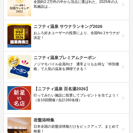
全国約2.2万件の中から頂点に選ばれた、2025年の人
気施設は…
ニフティ温泉 サウナランキング2026
おふろ好きユーザーの投票により、全国No.1サウナが
決定！
ニフティ温泉プレミアムクーポン
ノジマモバイル会員向け 通常よりもお得な「特別価
格」で人気の温泉を満喫できる！
【ニフティ温泉 百名湯2026】
行ってみたい施設に投票してプレゼントを当てよう！
（全10回開催 / 合計260名様）
岩盤浴特集
日本全国の岩盤浴情報だけをピックアップ。まとめて
検索！