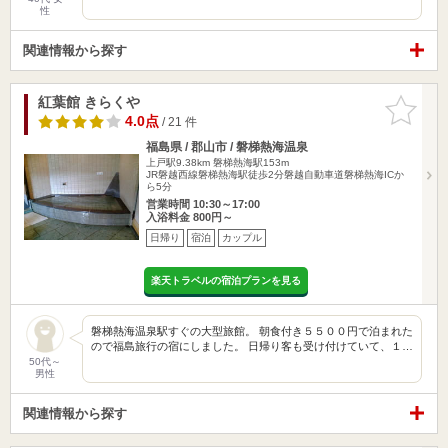
性
関連情報から探す
紅葉館 きらくや
お気に入
りに追加
4.0点
/ 21 件
福島県 / 郡山市 / 磐梯熱海温泉
上戸駅9.38km
磐梯熱海駅153m
JR磐越西線磐梯熱海駅徒歩2分磐越自動車道磐梯熱海ICか
ら5分
営業時間 10:30～17:00
入浴料金 800円～
日帰り
宿泊
カップル
楽天トラベルの宿泊プランを見る
磐梯熱海温泉駅すぐの大型旅館。 朝食付き５５００円で泊まれた
ので福島旅行の宿にしました。 日帰り客も受け付けていて、１…
50代～
男性
関連情報から探す