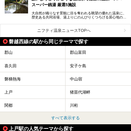
そんな方は、ぜひサウナに足を運んでみてくださいね。
スーパー銭湯 厳選5施設
大自然が織りなす景観に目を奪われる眺望の優れた温泉に、
歴史ある共同浴場、湯上りにのんびりくつろげる居心地のい
い温泉やさまざまなニーズに応えてくれる施設充実度の高い
スーパー銭湯など、多種多様な温浴施設が割拠する福島県。
今回は、そんな福島県にある温浴施設のなかから、筆者が
ニフティ温泉ニュースTOPへ
「一度訪ねてみたい」と気になっている魅力的な施設を5件
ピックアップして紹介します。
磐越西線の駅から同じテーマで探す
※2021/07/21時点の情報です。
郡山
郡山富田
喜久田
安子ケ島
磐梯熱海
中山宿
上戸
猪苗代湖畔
関都
川桁
すべて表示する
上戸駅の人気テーマから探す