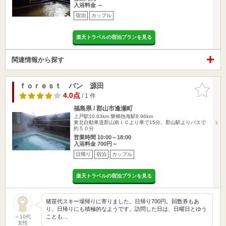
入浴料金 ～
宿泊
カップル
楽天トラベルの宿泊プランを見る
関連情報から探す
ｆｏｒｅｓｔ バン 源田
お気に入
りに追加
4.0点
/ 1 件
福島県 / 郡山市逢瀬町
上戸駅10.63km
磐梯熱海駅8.96km
東北自動車道郡山南ＩＣより車で15分。郡山駅よりバスで
約５０分
営業時間 10:00～18:00
入浴料金 700円～
日帰り
宿泊
カップル
楽天トラベルの宿泊プランを見る
猪苗代スキー場帰りに寄りました。日帰り700円。回数券もあ
り、日帰りにも積極的なようです。訪問した日は、日曜日とゆう
ことも…
～10代
女性