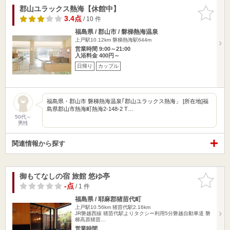
郡山ユラックス熱海【休館中】
お気に入
りに追加
3.4点
/ 10 件
福島県 / 郡山市 / 磐梯熱海温泉
上戸駅10.12km
磐梯熱海駅644m
営業時間 9:00～21:00
入浴料金 400円～
日帰り
カップル
福島県・郡山市 磐梯熱海温泉｢郡山ユラックス熱海」 [所在地]福
島県郡山市熱海町熱海2-148-2 T…
50代～
男性
関連情報から探す
御もてなしの宿 旅館 悠ゆ亭
お気に入
りに追加
-点
/ 1 件
福島県 / 耶麻郡猪苗代町
上戸駅10.56km
猪苗代駅2.16km
JR磐越西線 猪苗代駅よりタクシー利用5分磐越自動車道 磐
梯高原猪苗…
営業時間