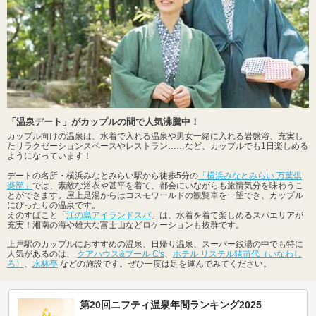
「温泉デート」がカップルの間で人気沸騰中！
カップル向けの温泉は、水着で入れる温泉や男女一緒に入れる岩盤浴、充実し
たリラクゼーションスペースやレストラン……など、カップルでも1日楽しめる
ようになっています！
デートの名所・横浜みなとみらい駅から徒歩5分の
「横浜みなとみらい 万葉倶
楽部」
では、素敵な浴衣や甚平を着て、都会にいながらも旅情気分を味わうこ
とができます。屋上足湯からはコスモワールドの観覧車を一望でき、カップル
にぴったりの温泉です。
えのすぱこと「
江の島アイランドスパ
」は、水着を着て楽しめるスパエリアが
充実！湘南の海や雄大な富士山などロケーションも抜群です。
上戸駅のカップルにおすすめの温泉、日帰り温泉、スーパー銭湯の中でも特に
人気があるのは、
クアハウス&プール C's
、
ホテル リステル猪苗代（いなわし
ろ）
、
水林亭
などの施設です。ぜひ一度は足を運んでみてください。
第20回ニフティ温泉年間ランキング2025