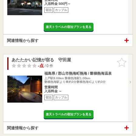
入浴料金 500円～
宿泊
カップル
楽天トラベルの宿泊プランを見る
関連情報から探す
あたたかい記憶が宿る 守田屋
お気に入
りに追加
-点
/ 0 件
福島県 / 郡山市熱海町熱海 / 磐梯熱海温泉
上戸駅8.69km
磐梯熱海駅1.06km
磐梯熱海駅より車約3分磐梯熱海ICより約3分
営業時間
入浴料金 ～
宿泊
カップル
楽天トラベルの宿泊プランを見る
関連情報から探す