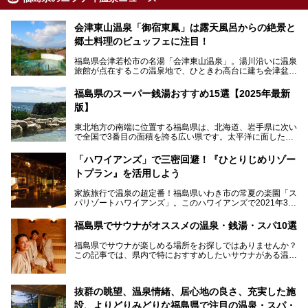
会津東山温泉「御宿東鳳」は露天風呂からの絶景と
郷土料理のビュッフェに注目！
福島県会津若松市の名湯「会津東山温泉」。湯川沿いに温泉
旅館が点在するこの温泉地で、ひときわ高台に建ち会津盆地
一望の眺望をほしいままにする絶景の宿、それがORIX HOT
ELS & RESORTSの「御宿東鳳」です。
福島県のスーパー銭湯おすすめ15選【2025年最新
版】
大浴場は「宙の湯」「棚雲の湯」の2つ。いずれも素晴らし
い開放感。ビュッフェレストラン「あがらんしょ」での会津
東北地方の南端に位置する福島県は、北海道、岩手県に次い
の郷土料理など夕朝食の美味しさも評判。人気のこのお宿の
で全国で3番目の面積を誇る広い県です。太平洋に面した
過ごし方を徹底紹介いたします。
「浜通り」から、南北に阿武隈川が流れ水田や果樹園が広が
る「中通り」、磐梯山や猪苗代湖、五色沼、尾瀬湿原などが
───
「ハワイアンズ」で三密回避！『ひとりじめリゾー
ある「会津地方」まで、変化に富んだ自然を楽しめるのが魅
提供元：オリックス・ホテルマネジメント株式会社【PR】
トプラン』を活用しよう
力です。
この記事は会津東山温泉 御宿東鳳のPR記事です。
東京から新幹線なら1時間半、車でも3時間程度とアクセス
家族旅行で温泉の超定番！福島県いわき市の常夏の楽園「ス
も良好で、首都圏からの週末旅行先としても人気の福島県。
パリゾートハワイアンズ」。このハワイアンズで2021年3月
そんな福島県でチェックしておきたい、評判のスーパー銭湯
25日より「ひとりじめリゾートプラン第2弾」として「かぞ
をピックアップしました。
く温泉編」をスタートしました。
福島県でサウナがオススメの温泉・銭湯・スパ10選
子供と一緒に安心して温泉に行きたい、そんな方にお役立ち
福島県でサウナが楽しめる場所をお探しではありませんか？
のこのプランをはじめとして、ハワイアンズの「ひとりじめ
この記事では、県内で特におすすめしたいサウナがある温泉
リゾートプラン」の魅力をご紹介します。
や銭湯、スパを厳選してご紹介！
「サウナで思いっきり汗をかいてスッキリしたい！」
抜群の眺望、温泉情緒、居心地の良さ、充実した施
「最近疲れが溜まってる。リフレッシュできる場所ないか
な？」
設、よりどりみどりな福島県で注目の温泉・スパ・