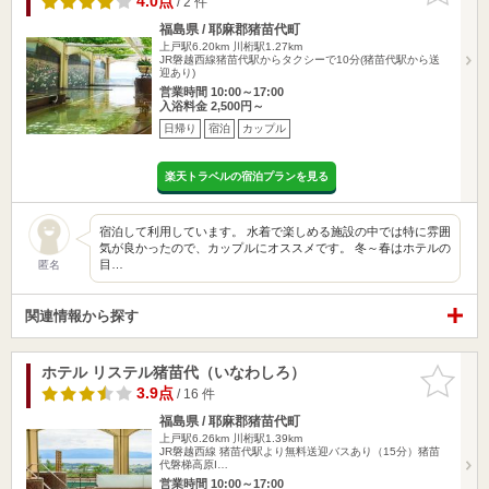
4.0点
/ 2 件
福島県 / 耶麻郡猪苗代町
上戸駅6.20km
川桁駅1.27km
JR磐越西線猪苗代駅からタクシーで10分(猪苗代駅から送
迎あり)
営業時間 10:00～17:00
入浴料金 2,500円～
日帰り
宿泊
カップル
楽天トラベルの宿泊プランを見る
宿泊して利用しています。 水着で楽しめる施設の中では特に雰囲
気が良かったので、カップルにオススメです。 冬～春はホテルの
目…
匿名
関連情報から探す
ホテル リステル猪苗代（いなわしろ）
お気に入
りに追加
3.9点
/ 16 件
福島県 / 耶麻郡猪苗代町
上戸駅6.26km
川桁駅1.39km
JR磐越西線 猪苗代駅より無料送迎バスあり（15分）猪苗
代磐梯高原I…
営業時間 10:00～17:00