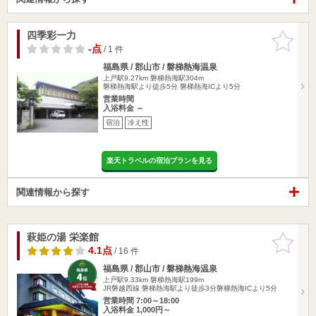
四季彩一力
お気に入
りに追加
-点
/ 1 件
福島県 / 郡山市 / 磐梯熱海温泉
上戸駅9.27km
磐梯熱海駅304m
磐梯熱海駅より徒歩5分 磐梯熱海ICより5分
営業時間
入浴料金 ～
宿泊
冷え性
楽天トラベルの宿泊プランを見る
関連情報から探す
萩姫の湯 栄楽館
お気に入
りに追加
4.1点
/ 16 件
福島県 / 郡山市 / 磐梯熱海温泉
上戸駅9.33km
磐梯熱海駅199m
JR磐越西線 磐梯熱海駅より徒歩3分磐梯熱海ICより5分
営業時間 7:00～18:00
入浴料金 1,000円～