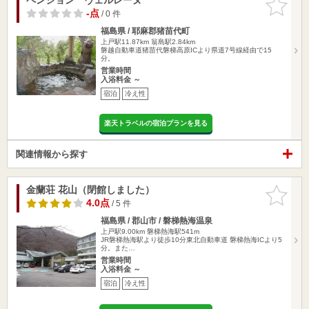
りに追加
-点
/ 0 件
福島県 / 耶麻郡猪苗代町
上戸駅11.87km
翁島駅2.84km
磐越自動車道猪苗代磐梯高原ICより県道7号線経由で15
分。
営業時間
入浴料金 ～
宿泊
冷え性
楽天トラベルの宿泊プランを見る
関連情報から探す
金蘭荘 花山（閉館しました）
お気に入
りに追加
4.0点
/ 5 件
福島県 / 郡山市 / 磐梯熱海温泉
上戸駅9.00km
磐梯熱海駅541m
JR磐梯熱海駅より徒歩10分東北自動車道 磐梯熱海ICより5
分。また…
営業時間
入浴料金 ～
宿泊
冷え性