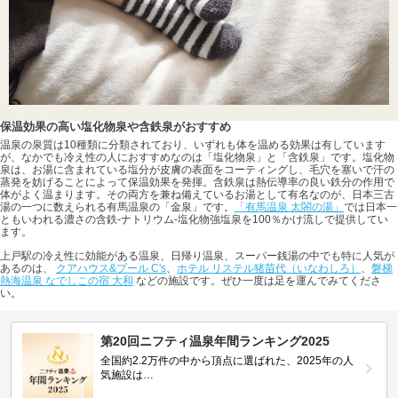
保温効果の高い塩化物泉や含鉄泉がおすすめ
温泉の泉質は10種類に分類されており、いずれも体を温める効果は有しています
が、なかでも冷え性の人におすすめなのは「塩化物泉」と「含鉄泉」です。塩化物
泉は、お湯に含まれている塩分が皮膚の表面をコーティングし、毛穴を塞いで汗の
蒸発を妨げることによって保温効果を発揮。含鉄泉は熱伝導率の良い鉄分の作用で
体がよく温まります。その両方を兼ね備えているお湯として有名なのが、日本三古
湯の一つに数えられる有馬温泉の「金泉」です。
「有馬温泉 太閤の湯」
では日本一
ともいわれる濃さの含鉄-ナトリウム-塩化物強塩泉を100％かけ流しで提供してい
ます。
上戸駅の冷え性に効能がある温泉、日帰り温泉、スーパー銭湯の中でも特に人気が
あるのは、
クアハウス&プール C's
、
ホテル リステル猪苗代（いなわしろ）
、
磐梯
熱海温泉 なでしこの宿 大和
などの施設です。ぜひ一度は足を運んでみてくださ
い。
第20回ニフティ温泉年間ランキング2025
全国約2.2万件の中から頂点に選ばれた、2025年の人
気施設は…