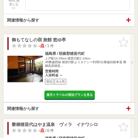
40代 指
定しな
い
関連情報から探す
御もてなしの宿 旅館 悠ゆ亭
お気に入
りに追加
-点
/ 1 件
福島県 / 耶麻郡猪苗代町
上戸駅10.56km
猪苗代駅2.16km
JR磐越西線 猪苗代駅よりタクシー利用5分磐越自動車道 磐
梯高原猪苗…
営業時間
入浴料金 ～
宿泊
冷え性
楽天トラベルの宿泊プランを見る
関連情報から探す
磐梯猪苗代はやま温泉 ヴィラ イナワシロ
お気に入
りに追加
-点
/ 0 件