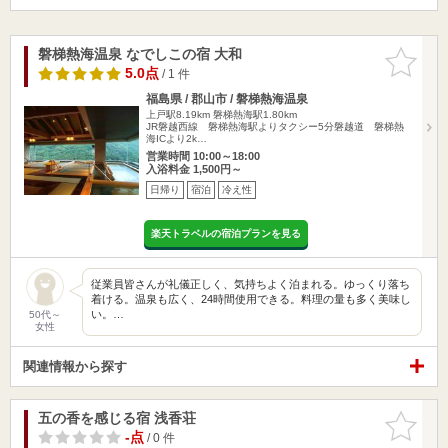
磐梯熱海温泉 なでしこの宿 大和
お気に入
りに追加
5.0点
/ 1 件
福島県 / 郡山市 / 磐梯熱海温泉
上戸駅8.19km
磐梯熱海駅1.80km
JR磐越西線 磐梯熱海駅よりタクシー5分磐越道 磐梯熱
海ICより2k…
営業時間 10:00～18:00
入浴料金 1,500円～
日帰り
宿泊
冷え性
楽天トラベルの宿泊プランを見る
従業員皆さんが礼儀正しく、気持ちよく泊まれる。ゆっくり落ち
着ける。温泉も広く、24時間使用できる。料理の量も多く美味し
い。…
50代～
女性
関連情報から探す
五の香を感じる宿 浅香荘
お気に入
りに追加
-点
/ 0 件