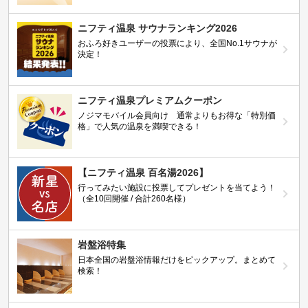
ニフティ温泉 サウナランキング2026
おふろ好きユーザーの投票により、全国No.1サウナが
決定！
ニフティ温泉プレミアムクーポン
ノジマモバイル会員向け 通常よりもお得な「特別価
格」で人気の温泉を満喫できる！
【ニフティ温泉 百名湯2026】
行ってみたい施設に投票してプレゼントを当てよう！
（全10回開催 / 合計260名様）
岩盤浴特集
日本全国の岩盤浴情報だけをピックアップ。まとめて
検索！