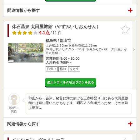
関連情報から探す
休石温泉 太田屋旅館（やすみいしおんせん）
お気に入
りに追加
4.1点
/ 11 件
福島県 / 郡山市
上戸駅11.76km
磐梯熱海駅11.02km
JR郡山駅よりタクシー30分, 市内からのバス「太田屋」が
終点停留…
営業時間 9:00～20:00
入浴料金 700円～
日帰り
宿泊
冷え性
楽天トラベルの宿泊プランを見る
郡山から、会津。猪苗代湖に抜ける三森峠登り口にある太田屋旅
館には遠い思い出があります。昭和３８年頃だったか、その当時
は現在…
50代～
男性
関連情報から探す
ペンション ヴェルレーヌ
お気に入