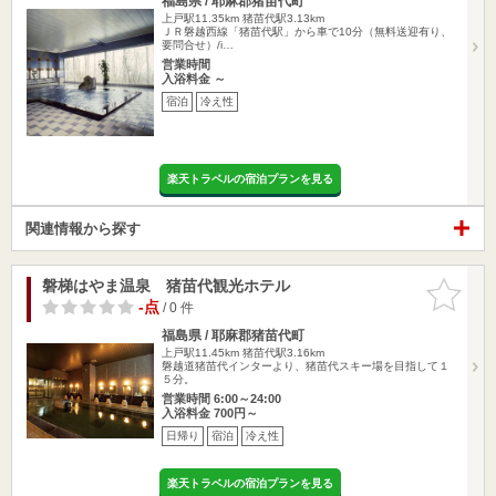
福島県 / 耶麻郡猪苗代町
上戸駅11.35km
猪苗代駅3.13km
ＪＲ磐越西線「猪苗代駅」から車で10分（無料送迎有り、
要問合せ）/i…
営業時間
入浴料金 ～
宿泊
冷え性
楽天トラベルの宿泊プランを見る
関連情報から探す
磐梯はやま温泉 猪苗代観光ホテル
お気に入
りに追加
-点
/ 0 件
福島県 / 耶麻郡猪苗代町
上戸駅11.45km
猪苗代駅3.16km
磐越道猪苗代インターより、猪苗代スキー場を目指して１
５分。
営業時間 6:00～24:00
入浴料金 700円～
日帰り
宿泊
冷え性
楽天トラベルの宿泊プランを見る