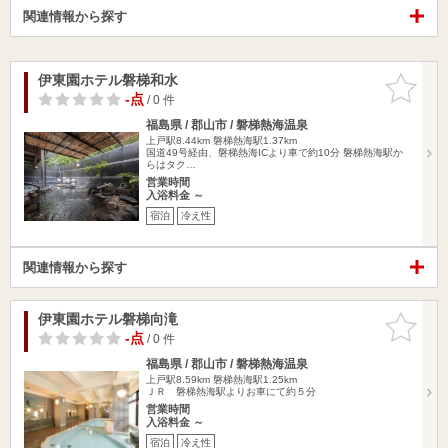
関連情報から探す
伊東園ホテル磐梯和水
お気に入
りに追加
-点
/ 0 件
福島県 / 郡山市 / 磐梯熱海温泉
上戸駅8.44km
磐梯熱海駅1.37km
国道49号経由、磐梯熱海ICより車で約10分 磐梯熱海駅か
らはタク…
営業時間
入浴料金 ～
宿泊
冷え性
関連情報から探す
伊東園ホテル磐梯向滝
お気に入
りに追加
-点
/ 0 件
福島県 / 郡山市 / 磐梯熱海温泉
上戸駅8.59km
磐梯熱海駅1.25km
ＪＲ 磐梯熱海駅よりお車にて約５分
営業時間
入浴料金 ～
宿泊
冷え性