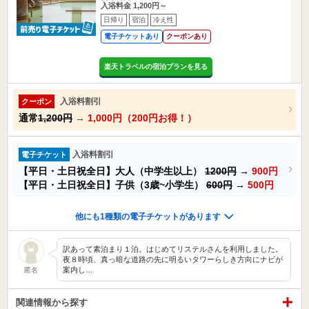
入浴料金 1,200円～
日帰り
宿泊
冷え性
電子チケットあり
クーポンあり
楽天トラベルの宿泊プランを見る
入浴料割引
クーポン
通常
1,200円
→
1,000円（200円お得！）
入浴料割引
電子チケット
【平日・土日祝全日】大人（中学生以上）
1200円
→
900円
【平日・土日祝全日】子供（3歳~小学生）
600円
→
500円
他にも1種類の電子チケットがあります
訳あって素泊まり１泊。はじめてリステルさんを利用しました。
夜８時頃、真っ暗な道路の先に明るいタワーらしき方向にナビが
案内し…
匿名
関連情報から探す