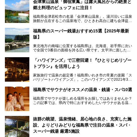
会津東山温泉「御宿東鳳」は露天風呂からの絶景と
郷土料理のビュッフェに注目！
福島県会津若松市の名湯「会津東山温泉」。湯川沿いに温泉
旅館が点在するこの温泉地で、ひときわ高台に建ち会津盆地
一望の眺望をほしいままにする絶景の宿、それがORIX HOT
ELS & RESORTSの「御宿東鳳」です。
福島県のスーパー銭湯おすすめ15選【2025年最新
版】
大浴場は「宙の湯」「棚雲の湯」の2つ。いずれも素晴らし
い開放感。ビュッフェレストラン「あがらんしょ」での会津
東北地方の南端に位置する福島県は、北海道、岩手県に次い
の郷土料理など夕朝食の美味しさも評判。人気のこのお宿の
で全国で3番目の面積を誇る広い県です。太平洋に面した
過ごし方を徹底紹介いたします。
「浜通り」から、南北に阿武隈川が流れ水田や果樹園が広が
る「中通り」、磐梯山や猪苗代湖、五色沼、尾瀬湿原などが
───
「ハワイアンズ」で三密回避！『ひとりじめリゾー
ある「会津地方」まで、変化に富んだ自然を楽しめるのが魅
提供元：オリックス・ホテルマネジメント株式会社【PR】
トプラン』を活用しよう
力です。
この記事は会津東山温泉 御宿東鳳のPR記事です。
東京から新幹線なら1時間半、車でも3時間程度とアクセス
家族旅行で温泉の超定番！福島県いわき市の常夏の楽園「ス
も良好で、首都圏からの週末旅行先としても人気の福島県。
パリゾートハワイアンズ」。このハワイアンズで2021年3月
そんな福島県でチェックしておきたい、評判のスーパー銭湯
25日より「ひとりじめリゾートプラン第2弾」として「かぞ
をピックアップしました。
く温泉編」をスタートしました。
福島県でサウナがオススメの温泉・銭湯・スパ10選
子供と一緒に安心して温泉に行きたい、そんな方にお役立ち
福島県でサウナが楽しめる場所をお探しではありませんか？
のこのプランをはじめとして、ハワイアンズの「ひとりじめ
この記事では、県内で特におすすめしたいサウナがある温泉
リゾートプラン」の魅力をご紹介します。
や銭湯、スパを厳選してご紹介！
「サウナで思いっきり汗をかいてスッキリしたい！」
抜群の眺望、温泉情緒、居心地の良さ、充実した施
「最近疲れが溜まってる。リフレッシュできる場所ないか
な？」
設、よりどりみどりな福島県で注目の温泉・スパ・
そんな方は、ぜひサウナに足を運んでみてくださいね。
スーパー銭湯 厳選5施設