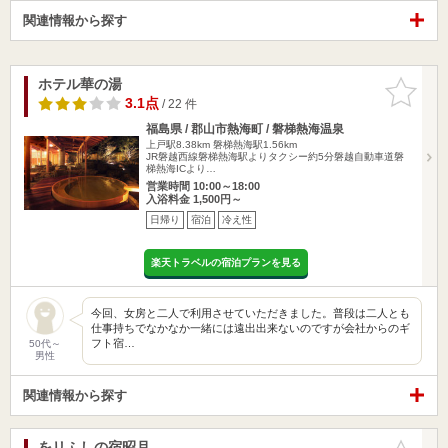
関連情報から探す
ホテル華の湯
お気に入
りに追加
3.1点
/ 22 件
福島県 / 郡山市熱海町 / 磐梯熱海温泉
上戸駅8.38km
磐梯熱海駅1.56km
JR磐越西線磐梯熱海駅よりタクシー約5分磐越自動車道磐
梯熱海ICより…
営業時間 10:00～18:00
入浴料金 1,500円～
日帰り
宿泊
冷え性
楽天トラベルの宿泊プランを見る
今回、女房と二人で利用させていただきました。普段は二人とも
仕事持ちでなかなか一緒には遠出出来ないのですが会社からのギ
フト宿…
50代～
男性
関連情報から探す
をリふしの宿昭月
お気に入