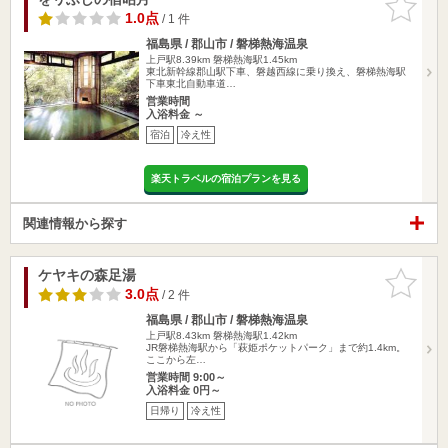
りに追加
1.0点
/ 1 件
福島県 / 郡山市 / 磐梯熱海温泉
上戸駅8.39km
磐梯熱海駅1.45km
東北新幹線郡山駅下車、磐越西線に乗り換え、磐梯熱海駅
下車東北自動車道…
営業時間
入浴料金 ～
宿泊
冷え性
楽天トラベルの宿泊プランを見る
関連情報から探す
ケヤキの森足湯
お気に入
りに追加
3.0点
/ 2 件
福島県 / 郡山市 / 磐梯熱海温泉
上戸駅8.43km
磐梯熱海駅1.42km
JR磐梯熱海駅から「萩姫ポケットパーク」まで約1.4km。
ここから左…
営業時間 9:00～
入浴料金 0円～
日帰り
冷え性