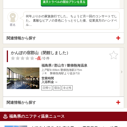
楽天トラベルの宿泊プランを見る
何年ぶりかの家族旅行でした。 ちょうど月一回のコンサートでし
た。 素敵なピアノの音色にうっとりした後、従業員方のハンドベ
ル…
匿名
関連情報から探す
かんぽの宿郡山（閉館しました）
お気に入
りに追加
-点
/ 0 件
福島県 / 郡山市 / 磐梯熱海温泉
上戸駅9.69km
磐梯熱海駅275m
ＪＲ 磐梯熱海駅より徒歩7分
営業時間
入浴料金 ～
日帰り
宿泊
冷え性
関連情報から探す
福島県のニフティ温泉ニュース