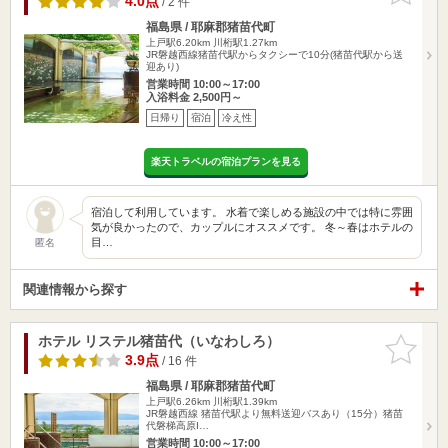
4.0点
/ 2 件
福島県 / 耶麻郡猪苗代町
上戸駅6.20km
川桁駅1.27km
JR磐越西線猪苗代駅からタクシーで10分(猪苗代駅から送
迎あり)
営業時間 10:00～17:00
入浴料金 2,500円～
日帰り
宿泊
冷え性
楽天トラベルの宿泊プランを見る
宿泊して利用しています。 水着で楽しめる施設の中では特に雰囲
気が良かったので、カップルにオススメです。 冬～春はホテルの
目…
匿名
関連情報から探す
ホテル リステル猪苗代（いなわしろ）
お気に入
りに追加
3.9点
/ 16 件
福島県 / 耶麻郡猪苗代町
上戸駅6.26km
川桁駅1.39km
JR磐越西線 猪苗代駅より無料送迎バスあり（15分）猪苗
代磐梯高原I…
営業時間 10:00～17:00