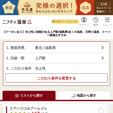
購入済チケットはこちら
ログイン
履歴
メニュー
【クーポンあり】冷え性に効能がある上戸駅(福島県)近くの温泉、日帰り温泉、スーパ
ー銭湯おすすめ
1. 都道府県
東北 / 福島県
2. 沿線・駅
上戸駅
3. こだわり条件
冷え性
こだわり条件を変更する
リストから探す
地図から探す
クアハウス&プール C's
お気に入
りに追加