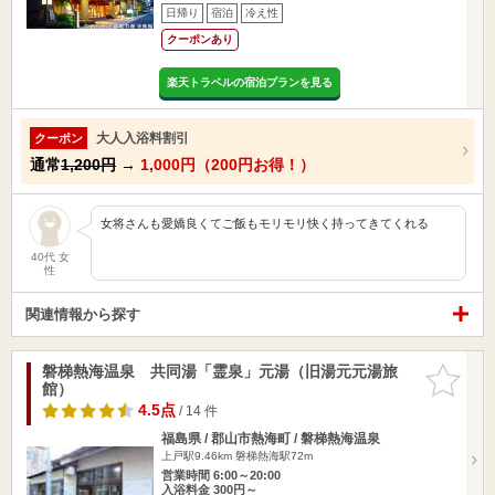
日帰り
宿泊
冷え性
クーポンあり
楽天トラベルの宿泊プランを見る
大人入浴料割引
クーポン
通常
1,200円
→
1,000円（200円お得！）
女将さんも愛嬌良くてご飯もモリモリ快く持ってきてくれる
40代 女
性
関連情報から探す
磐梯熱海温泉 共同湯「霊泉」元湯（旧湯元元湯旅
お気に入
館）
りに追加
4.5点
/ 14 件
福島県 / 郡山市熱海町 / 磐梯熱海温泉
上戸駅9.46km
磐梯熱海駅72m
営業時間 6:00～20:00
入浴料金 300円～