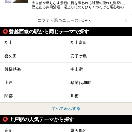
大自然が織りなす景観に目を奪われる眺望の優れた温泉に、
歴史ある共同浴場、湯上りにのんびりくつろげる居心地のい
い温泉やさまざまなニーズに応えてくれる施設充実度の高い
スーパー銭湯など、多種多様な温浴施設が割拠する福島県。
今回は、そんな福島県にある温浴施設のなかから、筆者が
ニフティ温泉ニュースTOPへ
「一度訪ねてみたい」と気になっている魅力的な施設を5件
ピックアップして紹介します。
磐越西線の駅から同じテーマで探す
※2021/07/21時点の情報です。
郡山
郡山富田
喜久田
安子ケ島
磐梯熱海
中山宿
上戸
猪苗代湖畔
関都
川桁
すべて表示する
上戸駅の人気テーマから探す
宿泊
露天風呂