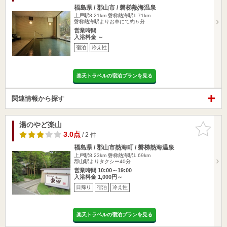
福島県 / 郡山市 / 磐梯熱海温泉
上戸駅8.21km
磐梯熱海駅1.71km
磐梯熱海駅よりお車にて約５分
営業時間
入浴料金 ～
宿泊
冷え性
楽天トラベルの宿泊プランを見る
関連情報から探す
湯のやど楽山
お気に入
りに追加
3.0点
/ 2 件
福島県 / 郡山市熱海町 / 磐梯熱海温泉
上戸駅8.23km
磐梯熱海駅1.69km
郡山駅よりタクシー40分
営業時間 10:00～19:00
入浴料金 1,000円～
日帰り
宿泊
冷え性
楽天トラベルの宿泊プランを見る