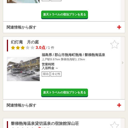
楽天トラベルの宿泊プランを見る
関連情報から探す
幻灯庵 月の庭
お気に入
りに追加
3.0点
/ 1 件
福島県 / 郡山市熱海町熱海 / 磐梯熱海温泉
上戸駅8.67km
磐梯熱海駅1.15km
営業時間
入浴料金 ～
宿泊
冷え性
楽天トラベルの宿泊プランを見る
関連情報から探す
磐梯熱海温泉貸切温泉の宿旅館深山荘
お気に入
りに追加