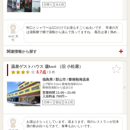
日帰り
冷え性
蛇口とシャワーは1口だけでお湯もすごくぬるいです、 常連の方
は湯船横で桶で湯船から汲んで洗ってますね、 風呂は凄く熱め…
40代 男
性
関連情報から探す
温泉ゲストハウス 湯kori （旧 小松屋）
お気に入
りに追加
3.7点
/ 3 件
福島県 / 郡山市 / 磐梯熱海温泉
上戸駅9.51km
磐梯熱海駅92m
磐梯熱海駅から徒歩1分
営業時間 11:00～21:00
入浴料金 700円～
日帰り
宿泊
冷え性
お湯はさらっとしています。温まります。宿のレストランが日本
酒の飲み比べもできて、食事もおいしいです。