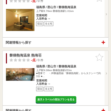
-点
/ 0 件
福島県 / 郡山市 / 磐梯熱海温泉
上戸駅8.76km
磐梯熱海駅1.01km
営業時間
入浴料金 ～
宿泊
冷え性
関連情報から探す
磐梯熱海温泉 熱海荘
お気に入
りに追加
-点
/ 0 件
福島県 / 郡山市 / 磐梯熱海温泉
上戸駅9.08km
磐梯熱海駅453m
■電車で ・JR磐越西線「磐梯熱海駅」からタクシーで約
3分 ■…
営業時間
入浴料金 ～
宿泊
冷え性
楽天トラベルの宿泊プランを見る
関連情報から探す