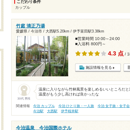
こだわり条件
カップル
竹庭 清正乃湯
愛媛県 / 今治市 /
大西駅5.20km
/
伊予富田駅3.38km
■営業時間 10:00～24:00
■入浴料 800円～
4.3 点
/ 
施設情報を見る
温泉に入りながら竹林風景を楽しめるいいところだと
温度がもう少し高ければ良かったな
30代 男性
関連情報
今治 カップル
今治 ひとり旅・一人旅
今治 女子旅・女子会
今治駅
大西駅
伊予桜井駅
今治温泉 今治国際ホテル