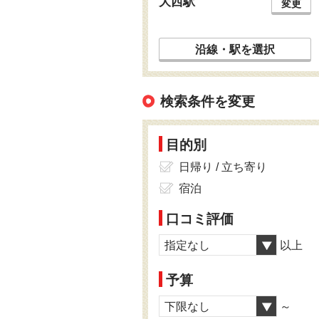
大西駅
変更
沿線・駅を選択
検索条件を変更
目的別
日帰り / 立ち寄り
宿泊
口コミ評価
指定なし
以上
予算
下限なし
～