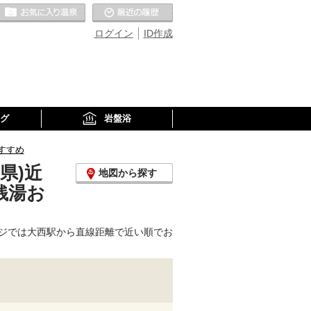
お気に入りの温泉
最近の履歴
ログイン
ID作成
グ
岩盤浴
すすめ
県)近
地図から探す
銭湯お
ジでは大西駅から直線距離で近い順でお