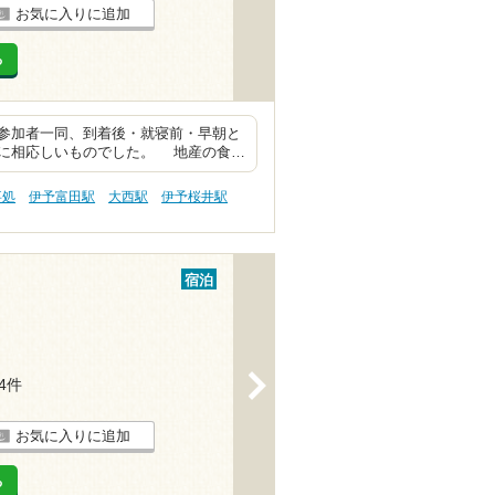
お気に入りに追加
る
参加者一同、到着後・就寝前・早朝と
に相応しいものでした。 地産の食…
事処
伊予富田駅
大西駅
伊予桜井駅
宿泊
>
14件
お気に入りに追加
る