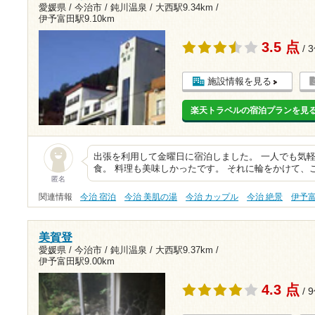
愛媛県 / 今治市 / 鈍川温泉 /
大西駅9.34km
/
伊予富田駅9.10km
3.5 点
/ 
施設情報を見る
楽天トラベルの宿泊プランを見
出張を利用して金曜日に宿泊しました。 一人でも気
食。 料理も美味しかったです。 それに輪をかけて、
匿名
関連情報
今治 宿泊
今治 美肌の湯
今治 カップル
今治 絶景
伊予
美賀登
愛媛県 / 今治市 / 鈍川温泉 /
大西駅9.37km
/
伊予富田駅9.00km
4.3 点
/ 