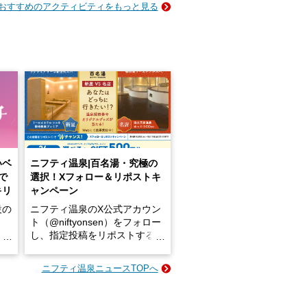
おすすめのアクティビティをもっと見る
いベ
ニフティ温泉|百名湯・究極の
で
選択！Xフォロー＆リポストキ
キリ
ャンペーン
設の
ニフティ温泉のX公式アカウン
ト（@niftyonsen）をフォロー
し、指定投稿をリポストする
占い
と、抽選で各回26（ふろ）名
な
様（合計260名様）に選べるe-
ニフティ温泉ニュースTOPへ
ン
GIFT500円分をプレゼントい
たします。