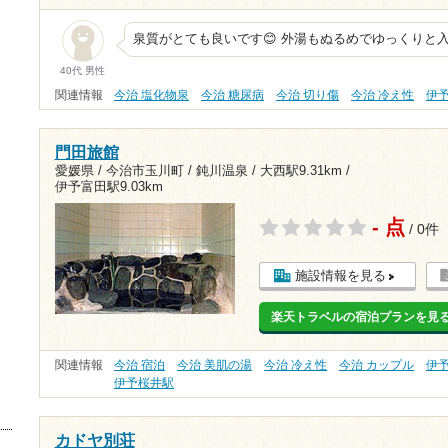
泉質がとても良いです😊 外湯もぬるめでゆっくりと
40代 男性
関連情報
今治 塩化物泉
今治 糖尿病
今治 切り傷
今治 冷え性
伊
門田旅館
愛媛県 / 今治市玉川町 / 鈍川温泉 /
大西駅9.31km
/
伊予富田駅9.03km
- 点
/ 0件
施設情報を見る
楽天トラベルの宿泊プランを見
関連情報
今治 宿泊
今治 美肌の湯
今治 冷え性
今治 カップル
伊
伊予桜井駅
カドヤ別荘