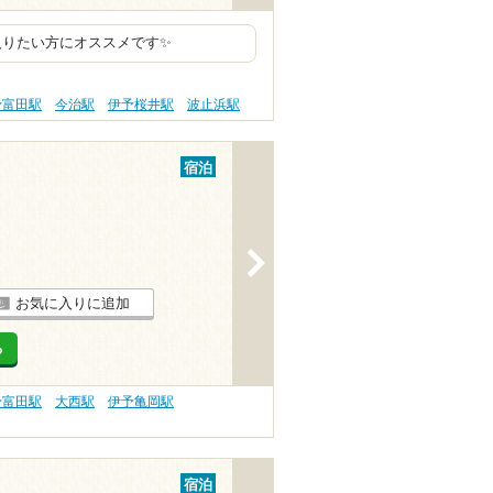
入りたい方にオススメです✨
予富田駅
今治駅
伊予桜井駅
波止浜駅
宿泊
>
お気に入りに追加
る
予富田駅
大西駅
伊予亀岡駅
宿泊