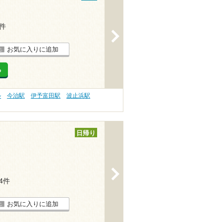
3件
>
お気に入りに追加
る
ル
今治駅
伊予富田駅
波止浜駅
日帰り
>
14件
お気に入りに追加