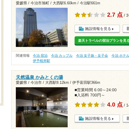
愛媛県 / 今治市旭町 /
大西駅6.60km
/
今治駅661m
2.7 点
/ 
施設情報を見る
楽天トラベルの宿泊プランを見
関連情報
今治 宿泊
今治 カップル
今治 女子旅・女子会
今治 ホテ
伊予桜井駅
天然温泉 かみとくの湯
愛媛県 / 今治市 /
大西駅8.12km
/
伊予富田駅366m
■営業時間 6:00～24:00
■入浴料 700円～
4.0 点
/ 
施設情報を見る