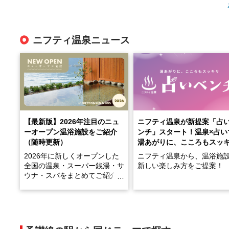
ニフティ温泉ニュース
【最新版】2026年注目のニュ
ニフティ温泉が新提案「占
ーオープン温浴施設をご紹介
ンチ」スタート！温泉×占い
（随時更新）
湯あがりに、こころもスッ
2026年に新しくオープンした
ニフティ温泉から、温浴施
全国の温泉・スーパー銭湯・サ
新しい楽しみ方をご提案！
ウナ・スパをまとめてご紹介！
※随時更新しています
温泉で体を癒したあとに、
でこころもスッキリ──そん
天然温泉や露天風呂、注目のサ
新体験が楽しめる「占いベ
ウナなど、こだわりの魅力がつ
チ」を展開中♨
まったスポットが続々登場して