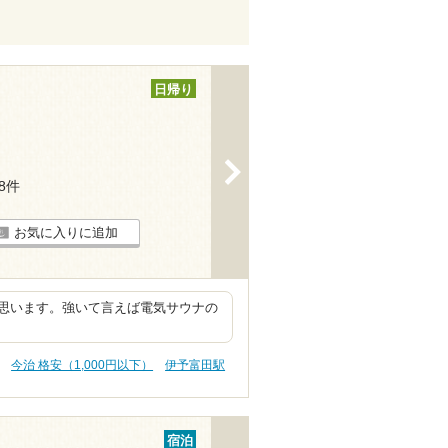
日帰り
>
18件
お気に入りに追加
思います。強いて言えば電気サウナの
今治 格安（1,000円以下）
伊予富田駅
宿泊