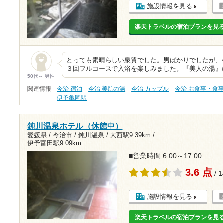
施設情報を見る
楽天トラベルの宿泊プランを見
とっても素晴らしい泉質でした。男ばかりでしたが、
３回フルコースで入浴を楽しみました。『美人の湯』
50代～ 男性
関連情報
今治 宿泊
今治 美肌の湯
今治 カップル
今治 お食事・食
伊予亀岡駅
鈍川温泉ホテル（休館中）
愛媛県 / 今治市 / 鈍川温泉 /
大西駅9.39km
/
伊予富田駅9.09km
■営業時間 6:00～17:00
3.6 点
/ 
施設情報を見る
楽天トラベルの宿泊プランを見