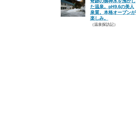
奇跡の御神水を沸かし
た温泉。pH9.6の美人
泉質。本格オープンが
楽しみ。
（温泉探訪記）