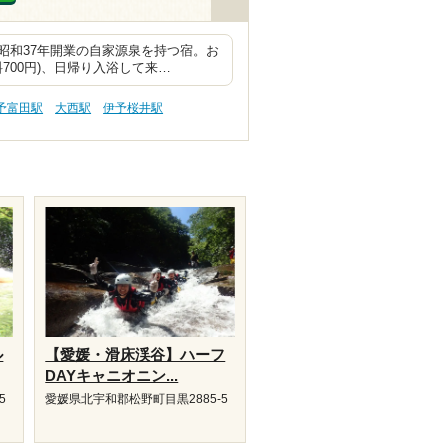
昭和37年開業の自家源泉を持つ宿。お
700円)、日帰り入浴して来…
予富田駅
大西駅
伊予桜井駅
ル
【愛媛・滑床渓谷】ハーフ
DAYキャニオニン...
5
愛媛県北宇和郡松野町目黒2885-5