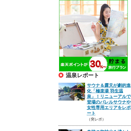
温泉レポート
サウナ＆露天が劇的進
化「極楽湯 羽生温
泉」！リニューアルで
登場のバレルサウナや
女性専用エリアをレポ
ート
（突レポ）