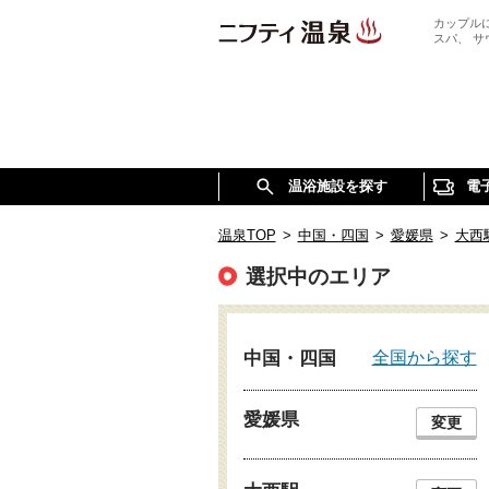
カップル
スパ、 
温浴施設を探す
電
温泉TOP
>
中国・四国
>
愛媛県
>
大西
選択中のエリア
全国から探す
中国・四国
愛媛県
変更