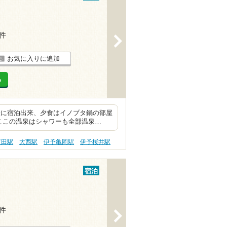
3件
>
お気に入りに追加
る
軽に宿泊出来、夕食はイノブタ鍋の部屋
ここの温泉はシャワーも全部温泉…
富田駅
大西駅
伊予亀岡駅
伊予桜井駅
宿泊
9件
>