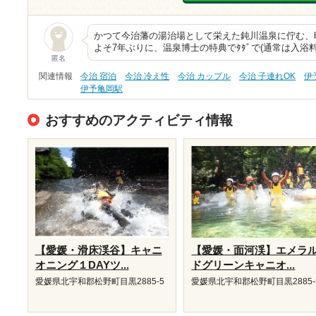
かつて今治藩の湯治場として栄えた鈍川温泉に佇む、
よそ7年ぶりに、温泉博士の特典でﾀﾀﾞで(通常は入浴料
匿名
関連情報
今治 宿泊
今治 冷え性
今治 カップル
今治 子連れOK
伊
伊予亀岡駅
おすすめのアクティビティ情報
【愛媛・滑床渓谷】キャニ
【愛媛・面河渓】エメラ
オニング１DAYツ...
ドグリーンキャニオ...
愛媛県北宇和郡松野町目黒2885-5
愛媛県北宇和郡松野町目黒2885-