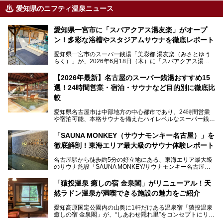
愛知県のニフティ温泉ニュース
愛知県一宮市に「スパアクアス湯友楽」がオープ
ン！多彩な浴槽やスタジアムサウナを徹底レポート
愛知県一宮市のスーパー銭湯「美彩都 湯友楽（みさとゆう
らく）」が、2026年6月18日（木）に「スパアクアス湯友
楽」としてリニューアルオープン！
【2026年最新】名古屋のスーパー銭湯おすすめ15
この地で30年にわたり愛され続けてきた施設だからこそ、
選！24時間営業・宿泊・サウナなど目的別に徹底比
地元住民をはじめオープンを待ちわびている人も多いのでは
ないでしょうか。
較
老朽化した設備の補修を機に、2年前からじっくり構想を練
ってきたというだけあって、館内の充実度は想像以上。
愛知県名古屋市は中部地方の中心都市であり、24時間営業
以前の4倍に拡張したという露天エリアや10の浴槽、40人収
や宿泊可能、本格サウナを備えたハイレベルなスーパー銭湯
容の巨大なスタジアムサウナに、岩盤浴やリラクゼーション
が密集する激戦区です。
までまるごと楽しめる施設に生まれ変わりました。
「SAUNA MONKEY（サウナモンキー名古屋）」を
そのため、「日々の仕事の疲れを心身ともにリセットした
今回は、全面リニューアルして新しくなった「スパアクアス
徹底解剖！東海エリア最大級のサウナ体験レポート
い」「休日に時間を忘れて1日中ダラダラ過ごしたい」「コ
湯友楽」に一足早くお邪魔して取材してきました！
スパ良く非日常の極上体験を味わいたい」人向けの施設が多
名古屋駅から徒歩約5分の好立地にある、東海エリア最大級
くある点が魅力です！
のサウナ施設「SAUNA MONKEY/サウナモンキー名古屋」
をご存じですか？
今回は、名古屋市でおすすめのスーパー銭湯を紹介します。
「名古屋駅周辺ってサウナが少ないよね」という声をよく耳
お好みの温泉施設を見つけて楽しんでくださいね。
「猿投温泉 癒しの宿 金泉閣」がリニューアル！天
にするだけあり、アクセスの良さにも胸が高鳴ります。
然ラドン温泉が満喫できる施設の魅力をご紹介
今回は普段は男性専用となっているパブリックサウナが、女
性専用で公開される『レディースデー』が開催されたので、
愛知高原国定公園内の山奥に1軒だけある温泉宿「猿投温泉
さっそく取材してきました！
癒しの宿 金泉閣」が、“しあわせ隠れ里”をコンセプトにリニ
ューアルオープンします。