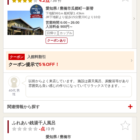
4.2点
/ 36 件
愛知県 / 豊橋市瓜郷町一新替
下地駅991m
船町駅1.43km
JR下地駅より徒歩15分豊川ICより10分
営業時間 6:00～26:00
入浴料金 900円～
日帰り
カップル
クーポンあり
入館料割引
クーポン
クーポン提示で
5％OFF！
以前からよく来店しています。 施設は露天風呂、炭酸浴等があり
雰囲気も良い感じの作りになっていてリラックスできます。 …
40代 男
性
関連情報から探す
ふれあい銭湯千人風呂
お気に入
りに追加
-点
/ 0 件
愛知県 / 豊橋市