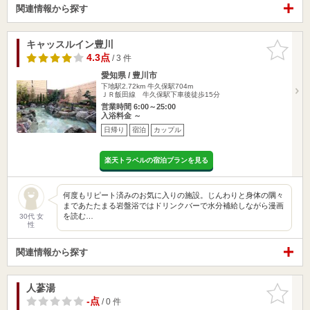
関連情報から探す
キャッスルイン豊川
お気に入
りに追加
4.3点
/ 3 件
愛知県 / 豊川市
下地駅2.72km
牛久保駅704m
ＪＲ飯田線 牛久保駅下車後徒歩15分
営業時間 6:00～25:00
入浴料金 ～
日帰り
宿泊
カップル
楽天トラベルの宿泊プランを見る
何度もリピート済みのお気に入りの施設。じんわりと身体の隅々
まであたたまる岩盤浴ではドリンクバーで水分補給しながら漫画
を読む…
30代 女
性
関連情報から探す
人蔘湯
お気に入
りに追加
-点
/ 0 件