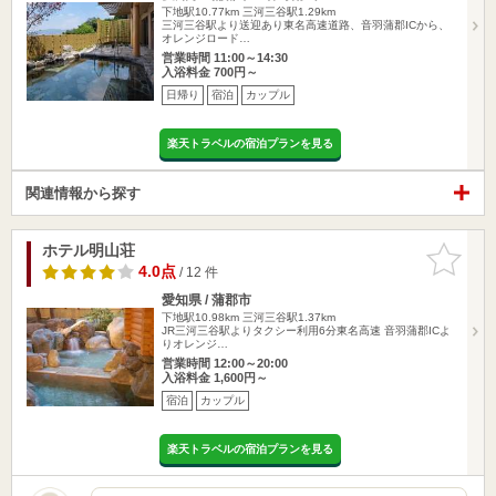
下地駅10.77km
三河三谷駅1.29km
三河三谷駅より送迎あり東名高速道路、音羽蒲郡ICから、
オレンジロード…
営業時間 11:00～14:30
入浴料金 700円～
日帰り
宿泊
カップル
楽天トラベルの宿泊プランを見る
関連情報から探す
ホテル明山荘
お気に入
りに追加
4.0点
/ 12 件
愛知県 / 蒲郡市
下地駅10.98km
三河三谷駅1.37km
JR三河三谷駅よりタクシー利用6分東名高速 音羽蒲郡ICよ
りオレンジ…
営業時間 12:00～20:00
入浴料金 1,600円～
宿泊
カップル
楽天トラベルの宿泊プランを見る