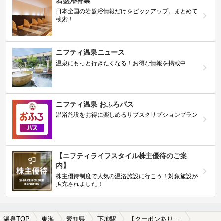
岩盤浴特集
日本全国の岩盤浴情報だけをピックアップ。まとめて
検索！
ニフティ温泉ニュース
温泉にもっと行きたくなる！お得な情報を掲載中
ニフティ温泉 おふろパス
温浴施設をお得に楽しめるサブスクリプションプラン
【ニフティライフスタイル株主優待のご案
内】
株主優待制度で人気の温浴施設に行こう！対象施設が
拡充されました！
温泉TOP
東海
愛知県
下地駅
【クーポンあり】カップルにおすすめの下地駅近くの温泉、日帰り温泉、スーパー銭湯おすすめ