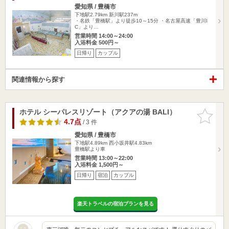
愛知県 / 豊橋市
下地駅2.79km
新川駅237m
・名鉄「豊橋駅」より徒歩10～15分 ・名古屋高速「豊川I
C」より…
営業時間 14:00～24:00
入浴料金 500円～
日帰り
カップル
関連情報から探す
ホテル シーパレスリゾート（アクアの湯 BALI）
お気に入
りに追加
4.7点
/ 3 件
愛知県 / 豊橋市
下地駅4.89km
西小坂井駅4.83km
豊橋駅より車
営業時間 13:00～22:00
入浴料金 1,500円～
日帰り
宿泊
カップル
楽天トラベルの宿泊プランを見る