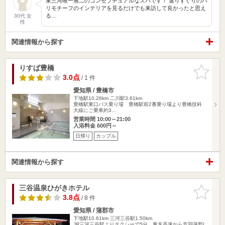
東三河唯一無二のコンセプチュアルなスパです！ 選りすぐりのバ
リモチーフのインテリアを見るだけでも来訪して良かったと思え
る…
30代 女
性
関連情報から探す
りすぱ豊橋
お気に入
りに追加
3.0点
/ 1 件
愛知県 / 豊橋市
下地駅10.26km
二川駅3.61km
豊橋駅東口バス乗り場 豊橋駅前2番乗り場より豊橋技科
大線にご乗車約3…
営業時間 10:00～21:00
入浴料金 600円～
日帰り
カップル
関連情報から探す
三谷温泉ひがきホテル
お気に入
りに追加
3.8点
/ 8 件
愛知県 / 蒲郡市
下地駅10.61km
三河三谷駅1.50km
JR三河三谷駅よりタクシーで5分 東名高速から音羽蒲郡I