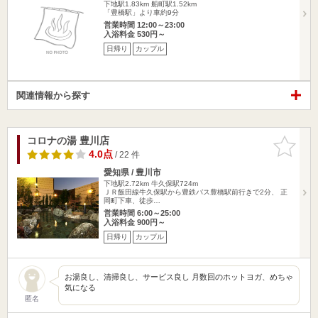
下地駅1.83km
船町駅1.52km
「豊橋駅」より車約9分
営業時間 12:00～23:00
入浴料金 530円～
日帰り
カップル
関連情報から探す
コロナの湯 豊川店
お気に入
りに追加
4.0点
/ 22 件
愛知県 / 豊川市
下地駅2.72km
牛久保駅724m
ＪＲ飯田線牛久保駅から豊鉄バス豊橋駅前行きで2分、 正
岡町下車、徒歩…
営業時間 6:00～25:00
入浴料金 900円～
日帰り
カップル
お湯良し、清掃良し、サービス良し 月数回のホットヨガ、めちゃ
気になる
匿名