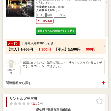
C下車、オレ…
営業時間 14:00～18:00
入浴料金 1,600円～
日帰り
宿泊
カップル
クーポンあり
楽天トラベルの宿泊プランを見る
日帰り入浴料300円引き
クーポン
【大人】
1,600円
→
1,300円
【小人】
1,100円
→
900円
施設は古いものの、温泉の質はよく、ゆっくり入っていることが
でき、リフレッシュできました。
30代 男
性
関連情報から探す
サンヒルズ三河湾
お気に入
りに追加
-点
/ 2 件
愛知県 / 蒲郡市三谷町南山