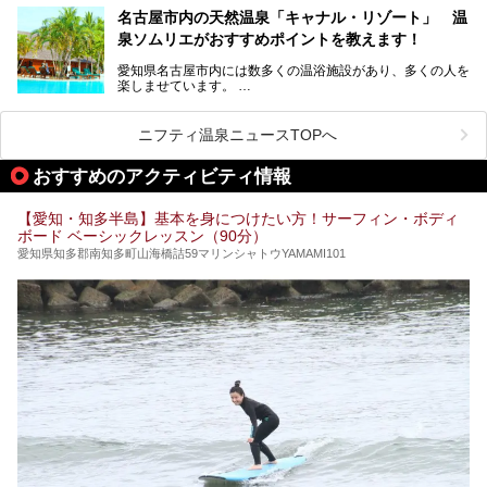
名古屋市内の天然温泉「キャナル・リゾート」 温
天然ラドン温泉が堪能できるお風呂や、新設・改装された客
泉ソムリエがおすすめポイントを教えます！
室、地元の食材と温泉水で作られたお料理……。
新しくなった「猿投温泉 癒しの宿 金泉閣」の魅力を丸ごと
愛知県名古屋市内には数多くの温浴施設があり、多くの人を
ご紹介します。
楽しませています。
その中でも今回は「キャナル・リゾート」について、温泉ソ
ムリエの目線で紹介していきます！
ニフティ温泉ニュースTOPへ
名古屋市内にはスーパー銭湯や日帰り温泉が多く、「どこに
行こうかな？」と悩んでしまう方も多いと思います。
おすすめのアクティビティ情報
ぜひこの記事を参考にして「キャナル・リゾート」に出かけ
てみるのはいかがでしょうか？
【愛知・知多半島】基本を身につけたい方！サーフィン・ボディ
ボード ベーシックレッスン（90分）
愛知県知多郡南知多町山海橋詰59マリンシャトウYAMAMI101