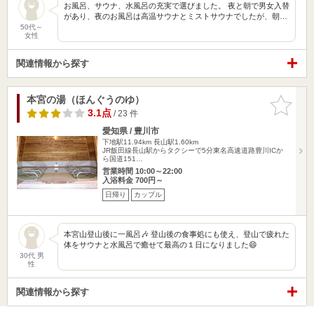
お風呂、サウナ、水風呂の充実で選びました。 夜と朝で男女入替
があり、夜のお風呂は高温サウナとミストサウナでしたが、朝…
50代～
女性
関連情報から探す
本宮の湯（ほんぐうのゆ）
お気に入
りに追加
3.1点
/ 23 件
愛知県 / 豊川市
下地駅11.94km
長山駅1.60km
JR飯田線長山駅からタクシーで5分東名高速道路豊川ICか
ら国道151…
営業時間 10:00～22:00
入浴料金 700円～
日帰り
カップル
本宮山登山後に一風呂🎶 登山後の食事処にも使え、登山で疲れた
体をサウナと水風呂で癒せて最高の１日になりました😄
30代 男
性
関連情報から探す