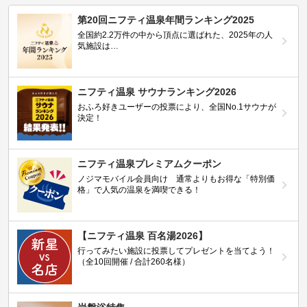
第20回ニフティ温泉年間ランキング2025
全国約2.2万件の中から頂点に選ばれた、2025年の人
気施設は…
ニフティ温泉 サウナランキング2026
おふろ好きユーザーの投票により、全国No.1サウナが
決定！
ニフティ温泉プレミアムクーポン
ノジマモバイル会員向け 通常よりもお得な「特別価
格」で人気の温泉を満喫できる！
【ニフティ温泉 百名湯2026】
行ってみたい施設に投票してプレゼントを当てよう！
（全10回開催 / 合計260名様）