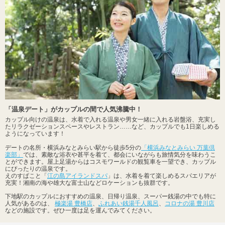
「温泉デート」がカップルの間で人気沸騰中！
カップル向けの温泉は、水着で入れる温泉や男女一緒に入れる岩盤浴、充実し
たリラクゼーションスペースやレストラン……など、カップルでも1日楽しめる
ようになっています！
デートの名所・横浜みなとみらい駅から徒歩5分の
「横浜みなとみらい 万葉倶
楽部」
では、素敵な浴衣や甚平を着て、都会にいながらも旅情気分を味わうこ
とができます。屋上足湯からはコスモワールドの観覧車を一望でき、カップル
にぴったりの温泉です。
えのすぱこと「
江の島アイランドスパ
」は、水着を着て楽しめるスパエリアが
充実！湘南の海や雄大な富士山などロケーションも抜群です。
下地駅のカップルにおすすめの温泉、日帰り温泉、スーパー銭湯の中でも特に
人気があるのは、
極楽湯 豊橋店
、
ふれあい銭湯千人風呂
、
コロナの湯 豊川店
などの施設です。ぜひ一度は足を運んでみてください。