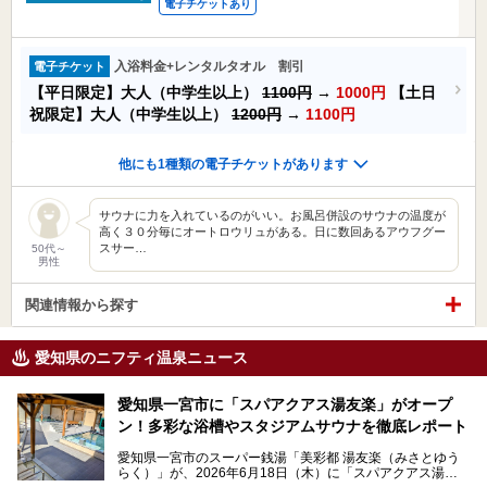
電子チケットあり
入浴料金+レンタルタオル 割引
電子チケット
【平日限定】大人（中学生以上）
1100円
→
1000円
【土日
祝限定】大人（中学生以上）
1200円
→
1100円
他にも1種類の電子チケットがあります
サウナに力を入れているのがいい。お風呂併設のサウナの温度が
高く３０分毎にオートロウリュがある。日に数回あるアウフグー
スサー…
50代～
男性
関連情報から探す
愛知県のニフティ温泉ニュース
愛知県一宮市に「スパアクアス湯友楽」がオープ
ン！多彩な浴槽やスタジアムサウナを徹底レポート
愛知県一宮市のスーパー銭湯「美彩都 湯友楽（みさとゆう
らく）」が、2026年6月18日（木）に「スパアクアス湯友