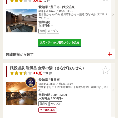
3.0点
/ 1 件
愛知県 / 豊田市 / 猿投温泉
篠原駅4.20km
八草駅4.19km
名古屋から約40分 豊田市駅から一般道で約40分 ジブリパ
ークか…
営業時間
入浴料金 ～
宿泊
カップル
楽天トラベルの宿泊プランを見る
関連情報から探す
猿投温泉 岩風呂 金泉の湯（さなげおんせん）
お気に入
りに追加
3.6点
/ 20 件
愛知県 / 豊田市
篠原駅4.28km
八草駅4.18km
浄水駅よりバス約20分加納ICより約5分豊田藤岡ICより約1
0分
営業時間 9:30～23:00
入浴料金 1,580円～
日帰り
カップル
クーポンあり