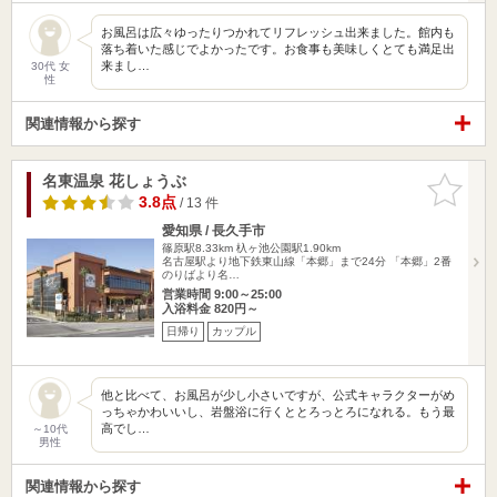
お風呂は広々ゆったりつかれてリフレッシュ出来ました。館内も
落ち着いた感じでよかったです。お食事も美味しくとても満足出
来まし…
30代 女
性
関連情報から探す
名東温泉 花しょうぶ
お気に入
りに追加
3.8点
/ 13 件
愛知県 / 長久手市
篠原駅8.33km
杁ヶ池公園駅1.90km
名古屋駅より地下鉄東山線「本郷」まで24分 「本郷」2番
のりばより名…
営業時間 9:00～25:00
入浴料金 820円～
日帰り
カップル
他と比べて、お風呂が少し小さいですが、公式キャラクターがめ
っちゃかわいいし、岩盤浴に行くととろっとろになれる。もう最
高でし…
～10代
男性
関連情報から探す