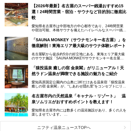
楽」としてリニューアルオープン！
【2026年最新】名古屋のスーパー銭湯おすすめ15
この地で30年にわたり愛され続けてきた施設だからこそ、
選！24時間営業・宿泊・サウナなど目的別に徹底比
地元住民をはじめオープンを待ちわびている人も多いのでは
ないでしょうか。
較
老朽化した設備の補修を機に、2年前からじっくり構想を練
ってきたというだけあって、館内の充実度は想像以上。
愛知県名古屋市は中部地方の中心都市であり、24時間営業
以前の4倍に拡張したという露天エリアや10の浴槽、40人収
や宿泊可能、本格サウナを備えたハイレベルなスーパー銭湯
容の巨大なスタジアムサウナに、岩盤浴やリラクゼーション
が密集する激戦区です。
までまるごと楽しめる施設に生まれ変わりました。
「SAUNA MONKEY（サウナモンキー名古屋）」を
そのため、「日々の仕事の疲れを心身ともにリセットした
今回は、全面リニューアルして新しくなった「スパアクアス
徹底解剖！東海エリア最大級のサウナ体験レポート
い」「休日に時間を忘れて1日中ダラダラ過ごしたい」「コ
湯友楽」に一足早くお邪魔して取材してきました！
スパ良く非日常の極上体験を味わいたい」人向けの施設が多
名古屋駅から徒歩約5分の好立地にある、東海エリア最大級
くある点が魅力です！
のサウナ施設「SAUNA MONKEY/サウナモンキー名古屋」
をご存じですか？
今回は、名古屋市でおすすめのスーパー銭湯を紹介します。
「名古屋駅周辺ってサウナが少ないよね」という声をよく耳
お好みの温泉施設を見つけて楽しんでくださいね。
「猿投温泉 癒しの宿 金泉閣」がリニューアル！天
にするだけあり、アクセスの良さにも胸が高鳴ります。
然ラドン温泉が満喫できる施設の魅力をご紹介
今回は普段は男性専用となっているパブリックサウナが、女
性専用で公開される『レディースデー』が開催されたので、
愛知高原国定公園内の山奥に1軒だけある温泉宿「猿投温泉
さっそく取材してきました！
癒しの宿 金泉閣」が、“しあわせ隠れ里”をコンセプトにリニ
ューアルオープンします。
名古屋市内の天然温泉「キャナル・リゾート」 温
天然ラドン温泉が堪能できるお風呂や、新設・改装された客
泉ソムリエがおすすめポイントを教えます！
室、地元の食材と温泉水で作られたお料理……。
新しくなった「猿投温泉 癒しの宿 金泉閣」の魅力を丸ごと
愛知県名古屋市内には数多くの温浴施設があり、多くの人を
ご紹介します。
楽しませています。
その中でも今回は「キャナル・リゾート」について、温泉ソ
ムリエの目線で紹介していきます！
ニフティ温泉ニュースTOPへ
名古屋市内にはスーパー銭湯や日帰り温泉が多く、「どこに