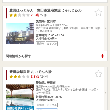
豊田ほっとかん 豊田市温浴施設じゅわじゅわ
お気に入
りに追加
2.3点
/ 5 件
愛知県 / 豊田市
篠原駅8.46km
土橋駅2.52km
名鉄三河線 豊田市駅より名鉄バス利用、本新町下車、徒歩
5分東名高速道…
営業時間 10:00～21:00
入浴料金 500円～
日帰り
カップル
関連情報から探す
豊田挙母温泉 おいでんの湯
お気に入
りに追加
2.7点
/ 24 件
愛知県 / 豊田市
篠原駅9.60km
新上挙母駅95m
愛知環状鉄道「新上挙母」駅から徒歩5分 国道155線沿・
カーマ前国道…
営業時間 8:00～25:00
入浴料金 600円～
日帰り
カップル