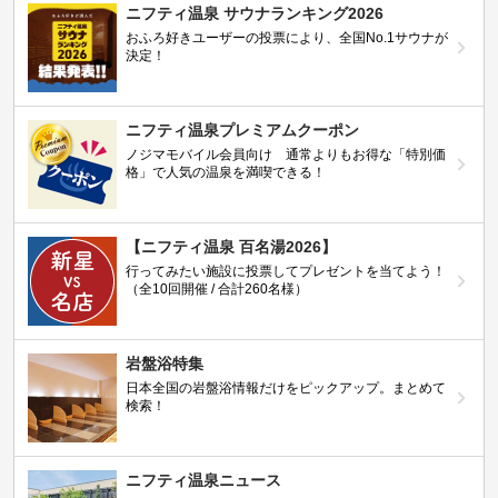
ニフティ温泉 サウナランキング2026
おふろ好きユーザーの投票により、全国No.1サウナが
決定！
ニフティ温泉プレミアムクーポン
ノジマモバイル会員向け 通常よりもお得な「特別価
格」で人気の温泉を満喫できる！
【ニフティ温泉 百名湯2026】
行ってみたい施設に投票してプレゼントを当てよう！
（全10回開催 / 合計260名様）
岩盤浴特集
日本全国の岩盤浴情報だけをピックアップ。まとめて
検索！
ニフティ温泉ニュース