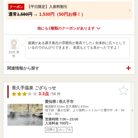
【平日限定】入泉料割引
クーポン
通常
1,580円
→
1,530円（50円お得！）
他にも1種類のクーポンがあります
庭園がある露天風呂の雰囲気が最高でした♪ 全体的に広々として
いるのでのんびりできます。 泉質もとても良かったですよ！
20代 男
性
関連情報から探す
長久手温泉 ござらっせ
お気に入
りに追加
3.3点
/ 56 件
愛知県 / 長久手市
篠原駅6.41km
芸大通駅1.41km
地下鉄「藤が丘駅」より無料シャトルバス運行中（8：30
～21：30）…
営業時間 7:00～23:00
入浴料金 700円～
日帰り
カップル