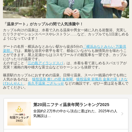
「温泉デート」がカップルの間で人気沸騰中！
カップル向けの温泉は、水着で入れる温泉や男女一緒に入れる岩盤浴、充実し
たリラクゼーションスペースやレストラン……など、カップルでも1日楽しめる
ようになっています！
デートの名所・横浜みなとみらい駅から徒歩5分の
「横浜みなとみらい 万葉倶
楽部」
では、素敵な浴衣や甚平を着て、都会にいながらも旅情気分を味わうこ
とができます。屋上足湯からはコスモワールドの観覧車を一望でき、カップル
にぴったりの温泉です。
えのすぱこと「
江の島アイランドスパ
」は、水着を着て楽しめるスパエリアが
充実！湘南の海や雄大な富士山などロケーションも抜群です。
篠原駅のカップルにおすすめの温泉、日帰り温泉、スーパー銭湯の中でも特に
人気があるのは、
猿投温泉 癒しの宿 金泉閣
、
猿投温泉 岩風呂 金泉の湯（さな
げおんせん）
、
長久手温泉 ござらっせ
などの施設です。ぜひ一度は足を運んで
みてください。
第20回ニフティ温泉年間ランキング2025
全国約2.2万件の中から頂点に選ばれた、2025年の人
気施設は…