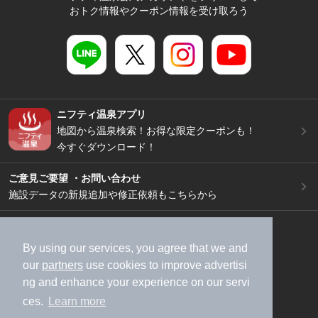
おトク情報やクーポン情報を受け取ろう
ニフティ温泉アプリ
地図から温泉検索！お得な限定クーポンも！
今すぐダウンロード！
ご意見ご要望 ・お問い合わせ
施設データの新規追加や修正依頼もこちらから
スマートフォン
/
PC
加盟店募集（資料請求）
広告出稿のご案内
By using our services, you agree that we and
our
partners
use cookies to improve advertisi
利用規約
ライフスタイルMEMBERS+規約
ng and enhance your experience on our servi
特定商取引法に基づく表記
ヘルプ
採用情報
ces.
Learn more
運営会社
個人情報保護ポリシー