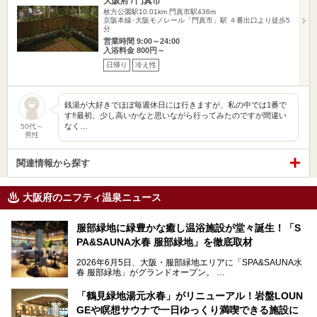
大阪府 / 門真市
枚方公園駅10.01km
門真市駅436m
京阪本線･大阪モノレール「門真市」駅 ４番出口より徒歩5
分
営業時間 9:00～24:00
入浴料金 800円～
日帰り
冷え性
銭湯が大好きでほぼ毎週休日には行きますが、私の中では1番で
す‼️最初、少し高いかなと思いながら行ってみたのですが間違い
なく…
50代～
男性
関連情報から探す
大阪府のニフティ温泉ニュース
服部緑地に緑豊かな癒し温浴施設が堂々誕生！「S
PA&SAUNA水春 服部緑地」を徹底取材
2026年6月5日、大阪・服部緑地エリアに「SPA&SAUNA水
春 服部緑地」がグランドオープン。
当初の計画から約5年の時を経て誕生した本施設は、温泉・
「鶴見緑地湯元水春」がリニューアル！岩盤LOUN
サウナ・岩盤浴・フィットネス・ラウンジ・レストランなど
GEや瞑想サウナで一日ゆっくり満喫できる施設に
を融合した、これまでの“水春”のイメージをさらに進化させ