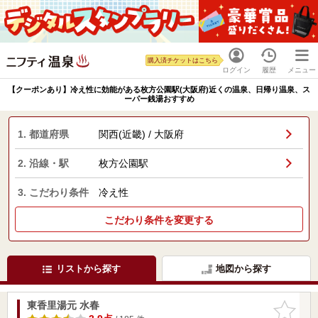
購入済チケットはこちら
ログイン
履歴
メニュー
【クーポンあり】冷え性に効能がある枚方公園駅(大阪府)近くの温泉、日帰り温泉、ス
ーパー銭湯おすすめ
1. 都道府県
関西(近畿) / 大阪府
2. 沿線・駅
枚方公園駅
3. こだわり条件
冷え性
こだわり条件を変更する
リストから探す
地図から探す
東香里湯元 水春
お気に入
りに追加