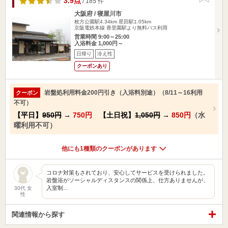
3.9点
/ 185 件
大阪府 / 寝屋川市
枚方公園駅4.34km
星田駅1.05km
京阪電鉄本線 香里園駅より無料バス利用
営業時間 9:00～25:00
入浴料金 1,000円～
日帰り
冷え性
クーポンあり
岩盤処利用料金200円引き（入浴料別途）（8/11～16利用
クーポン
不可）
【平日】
950円
→
750円
【土日祝】
1,050円
→
850円
（水
曜利用不可）
他にも1種類のクーポンがあります
コロナ対策もされており、安心してサービスを受けられました。
岩盤浴がソーシャルディスタンスの関係上、仕方ありませんが、
入室制…
30代 女
性
関連情報から探す