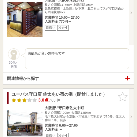
枚方公園駅11.75km
上新庄駅194m
阪急京都線「上新庄」駅下車 北口を出てスグ守口方面か
ら内環状線479…
営業時間 10:00～27:00
入浴料金 770円～
日帰り
冷え性
炭酸泉が良い気持ちです
50代～
男性
関連情報から探す
ユーバス守口店 佐太あい宿の湯（閉館しました）
お気に入
りに追加
3.0点
/ 63 件
大阪府 / 守口市佐太中町
枚方公園駅7.00km
大日駅1.89km
地下鉄大日駅から京阪バス寝屋川市駅行きで10分、佐太天
神前下車、徒歩…
営業時間 6:00～27:00
入浴料金 ～
日帰り
冷え性