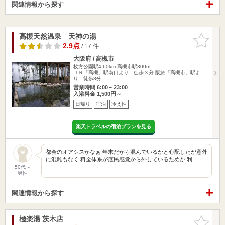
関連情報から探す
高槻天然温泉 天神の湯
お気に入
りに追加
2.9点
/ 17 件
大阪府 / 高槻市
枚方公園駅4.60km
高槻市駅300m
ＪＲ「高槻」駅南口より 徒歩３分 阪急「高槻市」駅よ
り 徒歩3分
営業時間 6:00～23:00
入浴料金 1,500円～
日帰り
宿泊
冷え性
楽天トラベルの宿泊プランを見る
都会のオアシスかなぁ 年末だから混んでいるかと心配したが意外
に混雑もなく 料金体系が庶民感覚から外しているためか 利…
50代～
男性
関連情報から探す
極楽湯 茨木店
お気に入