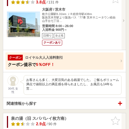
りに追加
3.8点
/ 131 件
大阪府 / 茨木市
枚方公園駅6.31km
ＪＲ総持寺駅438m
阪急茨木市駅より阪急バス「77番 茨木サニータウン経由
山手台七丁目…
営業時間 8:00～26:00
入浴料金 900円～
日帰り
冷え性
クーポンあり
ロイヤル大人入浴料割引
クーポン
クーポン提示で
5％OFF！
お客さんも多く、大変活気のある銭湯でした。 ご飯もボリューム
満点で値段以上の満足感を得られましたし、 お風呂も14年も
営…
30代 女
性
関連情報から探す
泉の湯（旧 スパバレイ枚方南）
お気に入
りに追加
2.9点
/ 90 件