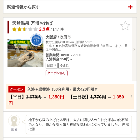
関連情報から探す
天然温泉 万博おゆば
お気に入
りに追加
2.9点
/ 147 件
大阪府 / 吹田市
枚方公園駅10.98km
山田駅773m
・車： ■ 名神高速道路＆近畿自動車道「吹田IC」より、又
は中国自…
営業時間 10:00～25:00
入浴料金 950円～
日帰り
冷え性
クーポンあり
入浴＋岩盤浴（50分利用）最大420円引き
クーポン
【平日】
1,670円
→
1,350円
【土日祝】
1,770円
→
1,350
円
地下から汲み上げた温泉は、太古に閉じ込められた海水の化石温
泉となり、僅かな塩っ気と複雑な味わいになっていました。 内湯
は沸…
匿名