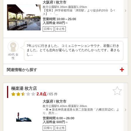
大阪府 / 枚方市
枚方公園駅6.36km
藤阪駅1.05km
【電車】JR学研都市線「津田駅」より徒歩約20分 【バ
ス】 ・「…
営業時間 10:00～25:00
入浴料金 850円～
日帰り
冷え性
7年ぶりに行きました。 コミュニケーションサウナ、岩盤に行き
ました。とても志向が凝らしてあってたのしかったです。暑さも
し…
40代 女
性
関連情報から探す
極楽湯 枚方店
お気に入
りに追加
2.8点
/ 65 件
大阪府 / 枚方市
枚方公園駅6.40km
樟葉駅2.38km
・車 ■ 新名神高速道路＆第二京阪道路「八幡京田辺IC」よ
り、西方…
営業時間 6:00～26:00
入浴料金 600円～
日帰り
冷え性