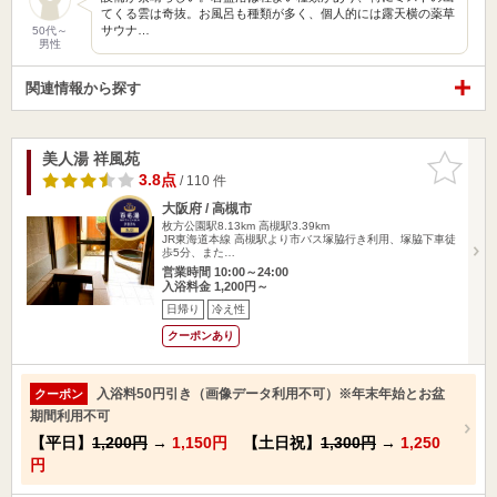
てくる雲は奇抜。お風呂も種類が多く、個人的には露天横の薬草
サウナ…
50代～
男性
関連情報から探す
美人湯 祥風苑
お気に入
りに追加
3.8点
/ 110 件
大阪府 / 高槻市
枚方公園駅8.13km
高槻駅3.39km
JR東海道本線 高槻駅より市バス塚脇行き利用、塚脇下車徒
歩5分、また…
営業時間 10:00～24:00
入浴料金 1,200円～
日帰り
冷え性
クーポンあり
入浴料50円引き（画像データ利用不可）※年末年始とお盆
クーポン
期間利用不可
【平日】
1,200円
→
1,150円
【土日祝】
1,300円
→
1,250
円