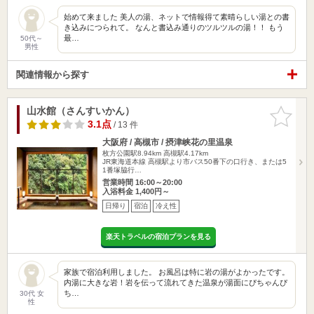
始めて来ました 美人の湯、ネットで情報得て素晴らしい湯との書
き込みにつられて。 なんと書込み通りのツルツルの湯！！ もう
最…
50代～
男性
関連情報から探す
山水館（さんすいかん）
お気に入
りに追加
3.1点
/ 13 件
大阪府 / 高槻市 / 摂津峡花の里温泉
枚方公園駅8.94km
高槻駅4.17km
JR東海道本線 高槻駅より市バス50番下の口行き、または5
1番塚脇行…
営業時間 16:00～20:00
入浴料金 1,400円～
日帰り
宿泊
冷え性
楽天トラベルの宿泊プランを見る
家族で宿泊利用しました。 お風呂は特に岩の湯がよかったです。
内湯に大きな岩！岩を伝って流れてきた温泉が湯面にぴちゃんぴ
ち…
30代 女
性