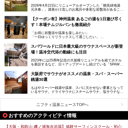
た大型ウェルネス施設です。
2026年4月22日にリニューアルオープンした「鶴見緑地湯
元水春」。源泉かけ流しのお風呂や多彩な岩盤浴があること
今回はオープン前の内覧会に参加し、館内のこだわりポイン
で人気の施設ですが、リニューアルを経てこれまで以上
トを徹底取材してきました。
に“一日中くつろげる場所”としてパワーアップしています。
サウナー注目の3種のサウナや160cmの深水風呂、没入感の
【クーポン有】神州温泉 あるごの湯を1日遊び尽く
高い岩盤浴エリア、日本最大の台数を誇る最新AIフィットネ
す！本場チムジルバンも徹底紹介
今回のリニューアルでは、新たに登場した瞑想サウナをはじ
スマシンなど、見どころ満載の館内を詳しくご紹介します。
め、岩盤浴エリアや休憩スペースの充実、レストランなど、
「お得に岩盤浴や温泉を楽しみたい」
見どころが盛りだくさん。日常の疲れを癒やしたい方はもち
「一日ゆっくりリラックスして過ごしたい」
ろん、休日にゆったり過ごしたい方にもぴったりの内容とな
そんな方におすすめなのが、クーポンを使ってお得に長時間
っています。
利用できる「神州温泉 あるごの湯」です。
スパワールドに日本最大級のサウナスペースが新登
本記事では、そんなリニューアル後の注目ポイントを詳しく
場！温冷交代浴の動線にも注目
あるごの湯は、大阪府豊中市にある日帰り温浴施設で、阪急
紹介します。これから「鶴見緑地湯元水春」に訪れる方や、
宝塚線「三国駅」から徒歩約10分とアクセスも良好です。
より満足度の高い過ごし方をしたい方はぜひお読みくださ
2023年には25周年記念の大規模リニューアルを経てホテル
チムジルバン（岩盤浴）を中心に、発汗・リラックス・漫画
い。
を新設するなど、日々アップデートし続けている「SPAWO
タイムまで満喫できる長時間滞在型の施設なので、一日中ゆ
RLD HOTEL＆RESORT」（以下スパワールド）。
ったりと過ごしたいときにおすすめ。大うちわやタオルによ
そんなスパワールドが2025年11月15日（土）に、新たな浴
る迫力ある熱波パフォーマンスも毎日行われており、“とと
大阪府でサウナがオススメの温泉・スパ・スーパー
室や日本最大級140人収容の大規模サウナを携えてリニュー
のう”体験をしっかり楽しめるのもポイントです。
銭湯30選
アルオープン！浴室である4F・6Fそれぞれにリニューアル
が施されており、その総工費はなんと13.5億円！
さらに館内でくつろぐだけでなく、隣接するビルにはカラオ
もはやスーパー銭湯や温泉、スパに欠かせない要素となって
大規模リニューアルの全容を確認すべく、リニューアルプレ
ケやボウリングといった遊び場もあり、友人同士やカップル
いるサウナ。ドライサウナにスチームサウナ、塩サウナな
オープンイベントに行ってきました！今回はそのリニューア
で“遊び+癒し”の一日を過ごすのにもぴったり。
ど、いくつか異なるタイプが楽しめたり、水風呂や外気浴ス
ル部分の概要をお届けします。
ペース、ロウリュウなど、心ゆくまで楽しむためのサービス
今回は、あるごの湯を訪問し、チムジルバンやお風呂、食事
が充実した施設も多くみられます。
ニフティ温泉ニュースTOPへ
処にいたるまで魅力をたっぷり堪能してきたので、その全容
を詳しく紹介します！
今回はそんなサウナにこだわった、大阪府内のオススメ温
おすすめのアクティビティ情報
泉・銭湯・スパを30件紹介したいと思います！
【大阪・和歌山 磯ノ浦海水浴場】体験サーフィンスクール・初心