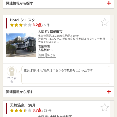
関連情報から探す
Hotel シエスタ
お気に入
りに追加
3.2点
/ 5 件
大阪府 / 四條畷市
枚方公園駅11.16km
生駒駅3.10km
近鉄けいはんなせん 近鉄奈良線 生駒駅よりタクシー利用
大阪より阪奈道…
営業時間
入浴料金 ～
宿泊
冷え性
施設は古いけど温泉はつるつるで気持ちよかったです
20代 女
性
関連情報から探す
天然温泉 満月
お気に入
りに追加
3.7点
/ 29 件
大阪府 / 大阪市東淀川区