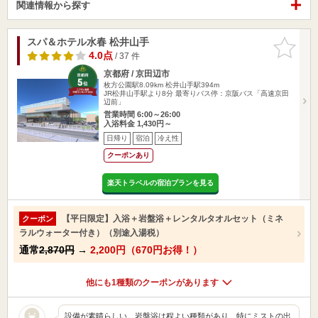
関連情報から探す
スパ＆ホテル水春 松井山手
お気に入
りに追加
4.0点
/ 37 件
京都府 / 京田辺市
枚方公園駅8.09km
松井山手駅394m
JR松井山手駅より8分 最寄りバス停：京阪バス「高速京田
辺前」
営業時間 6:00～26:00
入浴料金 1,430円～
日帰り
宿泊
冷え性
クーポンあり
楽天トラベルの宿泊プランを見る
【平日限定】入浴＋岩盤浴＋レンタルタオルセット（ミネ
クーポン
ラルウォーター付き）（別途入湯税）
通常
2,870円
→
2,200円（670円お得！）
他にも1種類のクーポンがあります
設備が素晴らしい。岩盤浴は程よい種類があり、特にミストの出