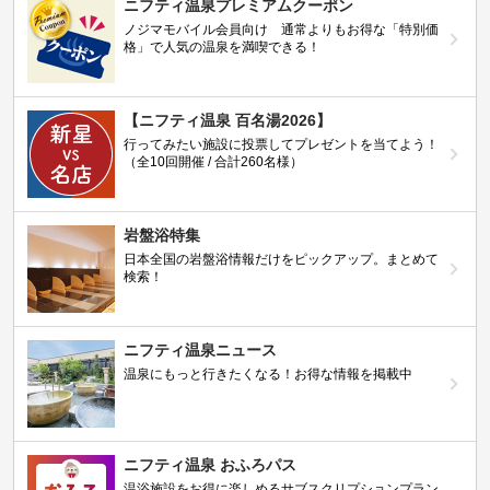
ニフティ温泉プレミアムクーポン
ノジマモバイル会員向け 通常よりもお得な「特別価
格」で人気の温泉を満喫できる！
【ニフティ温泉 百名湯2026】
行ってみたい施設に投票してプレゼントを当てよう！
（全10回開催 / 合計260名様）
岩盤浴特集
日本全国の岩盤浴情報だけをピックアップ。まとめて
検索！
ニフティ温泉ニュース
温泉にもっと行きたくなる！お得な情報を掲載中
ニフティ温泉 おふろパス
温浴施設をお得に楽しめるサブスクリプションプラン