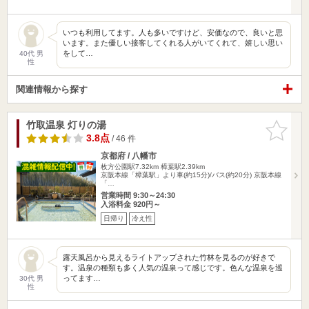
いつも利用してます。人も多いですけど、安価なので、良いと思
います。また優しい接客してくれる人がいてくれて、嬉しい思い
をして…
40代 男
性
関連情報から探す
竹取温泉 灯りの湯
お気に入
りに追加
3.8点
/ 46 件
京都府 / 八幡市
枚方公園駅7.32km
樟葉駅2.39km
京阪本線「樟葉駅」より車(約15分)/バス(約20分) 京阪本線
「…
営業時間 9:30～24:30
入浴料金 920円～
日帰り
冷え性
露天風呂から見えるライトアップされた竹林を見るのが好きで
す。温泉の種類も多く人気の温泉って感じです。色んな温泉を巡
ってます…
30代 男
性