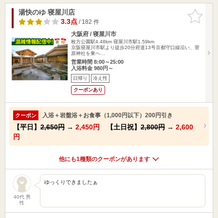
湯快のゆ 寝屋川店
お気に入
りに追加
3.3点
/ 182 件
大阪府 / 寝屋川市
枚方公園駅4.48km
寝屋川市駅1.59km
京阪寝屋川市駅より徒歩20分府道13号京都守口線沿い、菅
原神社を東へ…
営業時間 8:00～25:00
入浴料金 980円～
日帰り
冷え性
クーポンあり
入浴＋岩盤浴＋お食事（1,000円以下）200円引き
クーポン
【平日】
2,650円
→
2,450円
【土日祝】
2,800円
→
2,600
円
他にも1種類のクーポンがあります
ゆっくりできましたぁ
40代 男
性