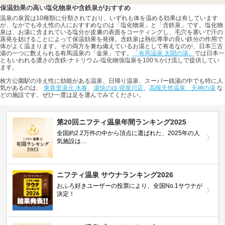
保温効果の高い塩化物泉や含鉄泉がおすすめ
温泉の泉質は10種類に分類されており、いずれも体を温める効果は有しています
が、なかでも冷え性の人におすすめなのは「塩化物泉」と「含鉄泉」です。塩化物
泉は、お湯に含まれている塩分が皮膚の表面をコーティングし、毛穴を塞いで汗の
蒸発を妨げることによって保温効果を発揮。含鉄泉は熱伝導率の良い鉄分の作用で
体がよく温まります。その両方を兼ね備えているお湯として有名なのが、日本三古
湯の一つに数えられる有馬温泉の「金泉」です。
「有馬温泉 太閤の湯」
では日本一
ともいわれる濃さの含鉄-ナトリウム-塩化物強塩泉を100％かけ流しで提供してい
ます。
枚方公園駅の冷え性に効能がある温泉、日帰り温泉、スーパー銭湯の中でも特に人
気があるのは、
東香里湯元 水春
、
湯快のゆ 寝屋川店
、
高槻天然温泉 天神の湯
な
どの施設です。ぜひ一度は足を運んでみてください。
第20回ニフティ温泉年間ランキング2025
全国約2.2万件の中から頂点に選ばれた、2025年の人
気施設は…
ニフティ温泉 サウナランキング2026
おふろ好きユーザーの投票により、全国No.1サウナが
決定！