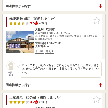
関連情報から探す
極楽湯 吹田店（閉館しました）
お気に入
りに追加
3.5点
/ 69 件
大阪府 / 吹田市
枚方公園駅9.52km
岸辺駅236m
JR京都線岸辺駅または阪急京都線正雀駅より徒歩約5分近
畿自動車道北摂…
営業時間 9:00～26:00
入浴料金 ～
日帰り
冷え性
ネットで知り、初の入浴も、なにもかも最高でした。早速、引き
上げ時に入会手続きを済ませ、本日も午後より伺う予定です。い
や~よ…
50代～
男性
関連情報から探す
天然温泉 ゆの蔵（閉館しました）
お気に入
りに追加
4.2点
/ 23 件