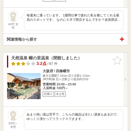
毎週末に通っています。 1週間仕事で疲れた私を癒してくれる最
高のスポットです。 なのに５月で閉店するんですか？改装閉店…
40代 女
性
関連情報から探す
天然温泉 畷の里温泉（閉館しました）
お気に入
りに追加
3.2点
/ 87 件
大阪府 / 四條畷市
枚方公園駅7.31km
忍ケ丘駅1.11km
JR片町線 忍ヶ丘駅より徒歩約15分
営業時間 10:00～23:00
入浴料金 720円～
日帰り
冷え性
あまり熱い湯は苦手で、こちらの施設は冷たい源泉もあるので、
ゆっくり浸かってリラックスできます。
50代～
女性