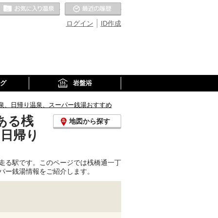
お気に入りの温泉
最近の履歴
ログイン
ID作成
グ
岩盤浴
泉、日帰り温泉、スーパー銭湯おすすめ
ある桟
地図から探す
、日帰り
走る駅です。このページでは桟橋通一丁
パー銭湯情報をご紹介します。