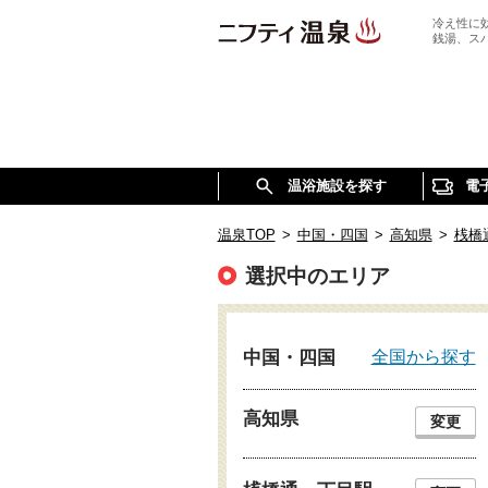
冷え性に
銭湯、ス
温浴施設を探す
電
温泉TOP
>
中国・四国
>
高知県
>
桟橋
選択中のエリア
全国から探す
中国・四国
高知県
変更