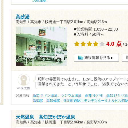
大橋通駅
高砂湯
高知県 / 高知市 /
桟橋通一丁目駅2.01km
/
高知駅216m
■営業時間 13:30～22:30
■入浴料 450円～
4.0 点
/ 
施設情報を見る
昭和の雰囲気そのままに、しかし設備のアップデート
営業されてきた、という印象でした。 温泉ではない
40代 女性
関連情報
高知 ラドン温泉、ラジウム温泉
高知 冷え性
高知 ひとり
高知駅
高知橋駅
蓮池町通駅
デンテツターミナルビル前
天然温泉 高知ぽかぽか温泉
高知県 / 高知市 /
桟橋通一丁目駅2.96km
/
薊野駅403m