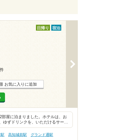
日帰り
宿泊
>
8件
お気に入りに追加
る
室2部屋に泊まりました。ホテルは、お
、ゆずドリンクを、いただけるサー…
前駅
高知城前駅
グランド通駅