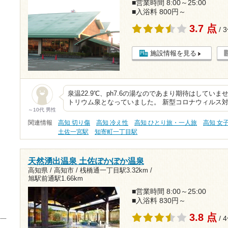
■営業時間 8:00～25:00
■入浴料 800円～
3.7 点
/ 
施設情報を見る
泉温22.9℃、ph7.6の湯なのであまり期待はしてい
トリウム泉となっていました。 新型コロナウィルス
～10代 男性
関連情報
高知 切り傷
高知 冷え性
高知 ひとり旅・一人旅
高知 女
土佐一宮駅
知寄町一丁目駅
天然湧出温泉 土佐ぽかぽか温泉
高知県 / 高知市 /
桟橋通一丁目駅3.32km
/
旭駅前通駅1.66km
■営業時間 8:00～25:00
■入浴料 830円～
3.8 点
/ 