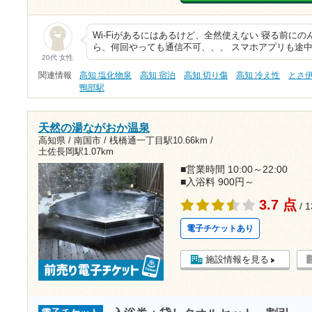
Wi-Fiがあるにはあるけど、全然使えない 寝る前に
ら、何回やっても通信不可、、、 スマホアプリも途
20代 女性
関連情報
高知 塩化物泉
高知 宿泊
高知 切り傷
高知 冷え性
とさ
鴨部駅
天然の湯ながおか温泉
高知県 / 南国市 /
桟橋通一丁目駅10.66km
/
土佐長岡駅1.07km
■営業時間 10:00～22:00
■入浴料 900円～
3.7 点
/ 
電子チケットあり
施設情報を見る