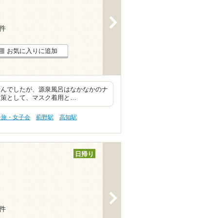
>
3件
お気に入りに追加
ませんでしたが、源泉風呂はなかなかのナ
対策として、マスク着用と…
子旅・女子会
薊野駅
高知駅
日帰り
>
4件