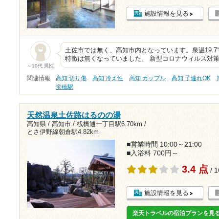
施設情報を見る
土佐市では無く、高知市内となっています。泉温19.7℃
特徴は無くなっていました。 新型コロナウィルス対
～10代 男性
関連情報
高知 切り傷
高知 冷え性
高知 カップル
高知 子連れOK
蛍橋駅
天然温泉土佐路はるのの湯
高知県 / 高知市 /
桟橋通一丁目駅6.70km
/
とさ伊野線朝倉駅4.82km
■営業時間 10:00～21:00
■入浴料 700円～
3.4 点
/ 
施設情報を見る
楽天トラベルの宿泊プランを見