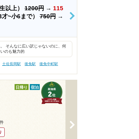
学生以上）
1200円
→
115
3才~小6まで）
750円
→
>
。 そんなに広い訳じゃないのに、何
ないのも魅力的
土佐長岡駅
後免駅
後免中町駅
日帰り
宿泊
2件
>
り