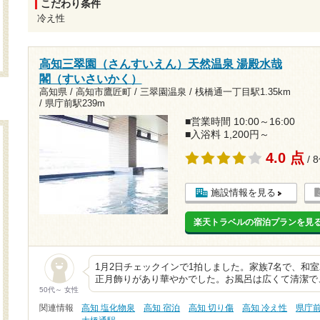
こだわり条件
冷え性
高知三翠園（さんすいえん）天然温泉 湯殿水哉
閣（すいさいかく）
高知県 / 高知市鷹匠町 / 三翠園温泉 /
桟橋通一丁目駅1.35km
/
県庁前駅239m
■営業時間 10:00～16:00
■入浴料 1,200円～
4.0 点
/ 
施設情報を見る
楽天トラベルの宿泊プランを見
1月2日チェックインで1拍しました。家族7名で、和
正月飾りがあり華やかでした。お風呂は広くて清潔で
50代～ 女性
関連情報
高知 塩化物泉
高知 宿泊
高知 切り傷
高知 冷え性
県庁