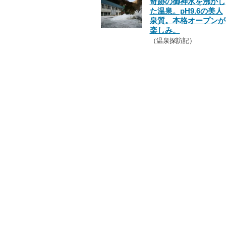
奇跡の御神水を沸かし
た温泉。pH9.6の美人
泉質。本格オープンが
楽しみ。
（温泉探訪記）