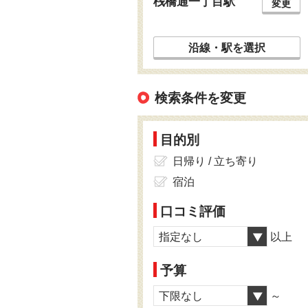
桟橋通一丁目駅
変更
沿線・駅を選択
検索条件を変更
目的別
日帰り / 立ち寄り
宿泊
口コミ評価
指定なし
以上
予算
下限なし
～