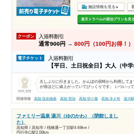
施設情報を見る
楽天トラベルの宿泊プランを見
入浴料割引
クーポン
通常
900円
→
800円（100円お得！）
入浴料割引
電子チケット
【平日、土日祝全日】大人（中
久しぶりに行きました。かんぽの宿時から利用してま
が倍ほどに値上がっていてびっくりです。 いついっ
30代 女性
関連情報
高知 塩化物泉
高知 宿泊
高知 切り傷
高知 冷え性
波川
ファミリー温泉 湯川（ゆのかわ）（閉館しまし
た）
高知県 / 高知市 /
桟橋通一丁目駅4.69km
/
円行寺口駅2.00km