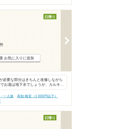
日帰り
>
1件
お気に入りに追加
が必要な部分はきちんと改修しながら
のでお湯は地下水でしょうが、カルキ…
旅・一人旅
高知 格安（1,000円以下）
駅
日帰り