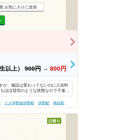
お気に入りに追加
る
>
>
学生以上）
900円
→
800円
すが、施設は変わってないのに入浴料
てもほぼ貸切のような状態なので子連…
駅
とさ伊野線伊野駅
伊野駅
鳴谷駅
日帰り