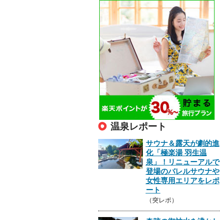
温泉レポート
サウナ＆露天が劇的進
化「極楽湯 羽生温
泉」！リニューアルで
登場のバレルサウナや
女性専用エリアをレポ
ート
（突レポ）