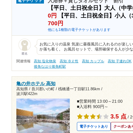
入浴券＋貸しタオルセット 割引
電子チケット
【平日、土日祝全日】大人（中
0円
【平日、土日祝全日】小人（
700円
他にも1種類の電子チケットがあります
お気に入りの温泉 気楽に薔薇風呂に入れるのが楽しい
か落ち着く。 お風呂セットで、場所確保する人が少
匿名
関連情報
高知 塩化物泉
高知 冷え性
高知 カップル
高知 子連れOK
後免なはり後免町駅
亀の井ホテル 高知
高知県 / 吾川郡いの町 /
桟橋通一丁目駅11.86km
/
波川駅422m
■営業時間 13:00～21:00
■入浴料 900円～
3.5 点
/ 
電子チケットあり
クーポンあ