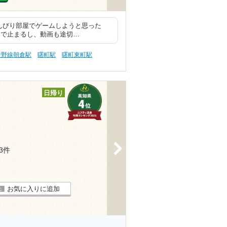
のんびり部屋でゲームしようと思った
中で止まるし、動画も途切…
伊野線朝倉駅
曙町駅
曙町東町駅
日帰り
>
13件
お気に入りに追加