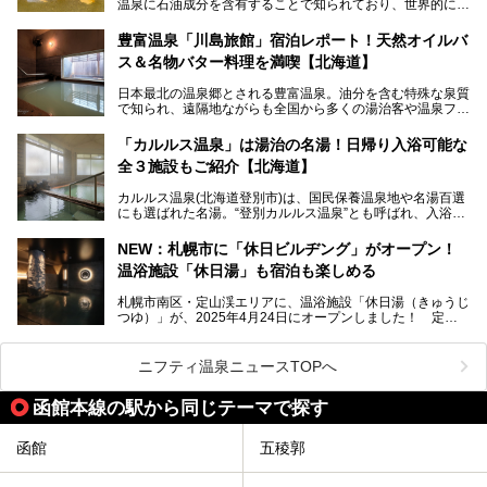
温泉に石油成分を含有することで知られており、世界的にも
第終了
大変希少な泉質です。また、油分が乾癬やアトピー性皮膚炎
に特効があると言われ、遠隔地ながらも全国から湯治・療養
───
豊富温泉「川島旅館」宿泊レポート！天然オイルバ
目的で多くの人々が訪れます。
提供元：株式会社バルクオム【PR】
ス＆名物バター料理を満喫【北海道】
この記事は株式会社バルクオム商品のPR記事です。
今回、四半世紀以上に渡り全国の温泉を巡り続ける筆者が現
日本最北の温泉郷とされる豊富温泉。油分を含む特殊な泉質
地体験し、独自の視点で豊富温泉の“天然オイルバス”をレポ
で知られ、遠隔地ながらも全国から多くの湯治客や温泉ファ
ート。温泉地概要や日帰り入浴施設をはじめ、宿泊施設・ア
ンが訪れる地です。
クセスまで徹底紹介します！
「カルルス温泉」は湯治の名湯！日帰り入浴可能な
「川島旅館」は、豊富温泉の開湯当初から営業する老舗旅
全３施設もご紹介【北海道】
館。とりわけ温泉の良さと名物のバター料理に定評があり、
口コミの評判も非常に高い宿。今回は筆者自ら宿泊し、自慢
カルルス温泉(北海道登別市)は、国民保養温泉地や名湯百選
の温泉や料理をはじめ、パブリックスペース・客室など宿の
にも選ばれた名湯。“登別カルルス温泉”とも呼ばれ、入浴剤
全貌を徹底的にご紹介します！
としてその名を聞いたことがある方も多いでしょう。観光色
豊かな登別温泉とは対照的な存在で、今も湯治場的な要素が
NEW：札幌市に「休日ビルヂング」がオープン！
残る閑静な温泉地です。
温浴施設「休日湯」も宿泊も楽しめる
今回、四半世紀以上に渡り全国の温泉を巡り続ける筆者が現
札幌市南区・定山渓エリアに、温浴施設「休日湯（きゅうじ
地体験し、カルルス温泉をご紹介。温泉地の概要や泉質解説
つゆ）」が、2025年4月24日にオープンしました！ 定山
をはじめ、日帰り入浴可能な全３施設の紹介・周辺観光・ア
渓の新たなランドマーク「休日ビルヂング」として誕生した
クセスまで徹底紹介します！
この施設は、温泉・サウナの「休日湯」・ラウンジの「THE
LOUNGE DAYOF」・グルメ「休日洋麺店」・ホテル「エク
ニフティ温泉ニュースTOPへ
スクラメーションホテル」で構成された、まさに大人の癒し
空間。
函館本線の駅から同じテーマで探す
今回は、そんな「休日ビルヂング」の魅力を5つのポイント
からご紹介します。
函館
五稜郭