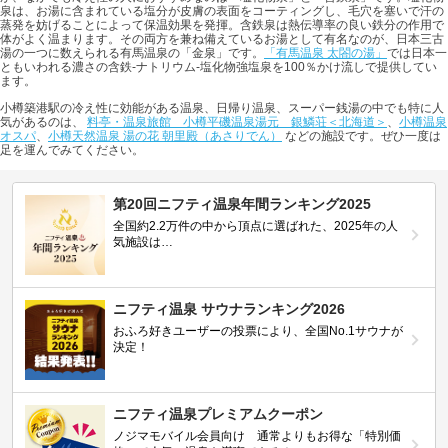
泉は、お湯に含まれている塩分が皮膚の表面をコーティングし、毛穴を塞いで汗の
蒸発を妨げることによって保温効果を発揮。含鉄泉は熱伝導率の良い鉄分の作用で
体がよく温まります。その両方を兼ね備えているお湯として有名なのが、日本三古
湯の一つに数えられる有馬温泉の「金泉」です。
「有馬温泉 太閤の湯」
では日本一
ともいわれる濃さの含鉄-ナトリウム-塩化物強塩泉を100％かけ流しで提供してい
ます。
小樽築港駅の冷え性に効能がある温泉、日帰り温泉、スーパー銭湯の中でも特に人
気があるのは、
料亭・温泉旅館 小樽平磯温泉湯元 銀鱗荘＜北海道＞
、
小樽温泉
オスパ
、
小樽天然温泉 湯の花 朝里殿（あさりでん）
などの施設です。ぜひ一度は
足を運んでみてください。
第20回ニフティ温泉年間ランキング2025
全国約2.2万件の中から頂点に選ばれた、2025年の人
気施設は…
ニフティ温泉 サウナランキング2026
おふろ好きユーザーの投票により、全国No.1サウナが
決定！
ニフティ温泉プレミアムクーポン
ノジマモバイル会員向け 通常よりもお得な「特別価