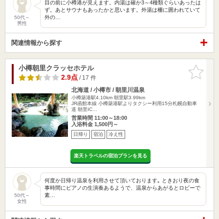
目の前に小樽港が見えます。内湯は確か3～4種類ぐらいあったは
ず。あとサウナもあったかと思います。外湯は柵に囲われていて
外の…
50代～
男性
関連情報から探す
小樽朝里クラッセホテル
お気に入
りに追加
2.9点
/ 17 件
北海道 / 小樽市 / 朝里川温泉
小樽築港駅4.10km
朝里駅3.99km
JR函館本線 小樽築港駅よりタクシー利用15分札幌自動車
道 朝里IC…
営業時間 11:00～18:00
入浴料金 1,500円～
日帰り
宿泊
冷え性
楽天トラベルの宿泊プランを見る
何度か日帰り温泉を利用させて頂いております｡ ときおり夜の食
事時間にピアノの生演奏あるようで、温泉からあがるとロビーで
素…
50代～
女性