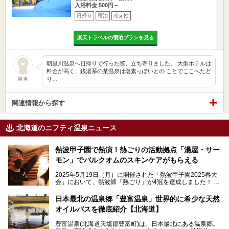
入浴料金 500円～
日帰り
宿泊
冷え性
楽天トラベルの宿泊プランを見る
朝里川温泉へ日帰りで行った際、立ち寄りました。 大型ホテルは
料金が高く、銭湯系の某温泉は塩素っぽいとの ことでここへたど
り…
匿名
関連情報から探す
北海道のニフティ温泉ニュース
熱波甲子園で熱演！熱ごりの活動拠点「湯屋・サー
モン」でバルクオムのスキンケアがもらえる
2025年5月19日（月）に開催された「熱波甲子園2025春大
会」において、熱波師「熱ごり」が4冠を達成しました！
このたび、バルクオム賞の受賞を記念して、熱ごりさんの活
動拠点である北海道の銭湯「湯屋・サーモン」にて、メンズ
日本最北の温泉郷「豊富温泉」世界的に希少な天然
スキンケアブランド バルクオムの「ONE DAY KIT」を数量
オイルバスを徹底紹介【北海道】
限定でプレゼントいたします。
老若男女問わず、多くの方にご体験いただける製品ですの
豊富温泉(北海道天塩郡豊富町)は、日本最北にある温泉郷。
で、ぜひお試しください。※6月13日配布開始、なくなり次