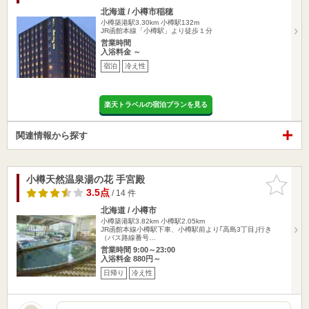
北海道 / 小樽市稲穂
小樽築港駅3.30km
小樽駅132m
JR函館本線「小樽駅」より徒歩１分
営業時間
入浴料金 ～
宿泊
冷え性
楽天トラベルの宿泊プランを見る
関連情報から探す
小樽天然温泉湯の花 手宮殿
お気に入
りに追加
3.5点
/ 14 件
北海道 / 小樽市
小樽築港駅3.82km
小樽駅2.05km
JR函館本線小樽駅下車、小樽駅前より｢高島3丁目｣行き
（バス路線番号…
営業時間 9:00～23:00
入浴料金 880円～
日帰り
冷え性