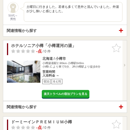
土曜日に行きました。若者も多くて意外と混んでいました。外湯
が少し狭いと感じました。
50代～
男性
関連情報から探す
ホテルソニア小樽「小樽運河の湯」
お気に入
りに追加
-点
/ 0 件
北海道 / 小樽市
小樽築港駅2.96km
小樽駅649m
小樽I.C.より車で5分、JR小樽駅より徒歩8分
営業時間
入浴料金 ～
宿泊
冷え性
楽天トラベルの宿泊プランを見る
関連情報から探す
ドーミーインＰＲＥＭＩＵＭ小樽
お気に入
りに追加
-点
/ 0 件