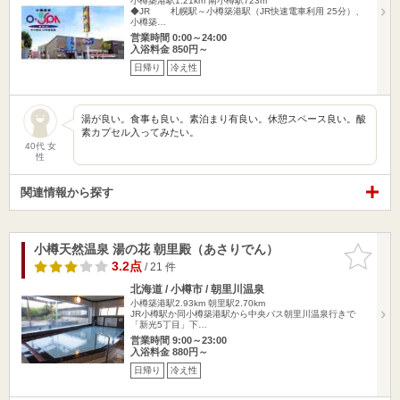
小樽築港駅1.21km
南小樽駅723m
◆JR 札幌駅～小樽築港駅（JR快速電車利用 25分）、
小樽築…
営業時間 0:00～24:00
入浴料金 850円～
日帰り
冷え性
湯が良い。食事も良い。素泊まり有良い。休憩スペース良い。酸
素カプセル入ってみたい。
40代 女
性
関連情報から探す
小樽天然温泉 湯の花 朝里殿（あさりでん）
お気に入
りに追加
3.2点
/ 21 件
北海道 / 小樽市 / 朝里川温泉
小樽築港駅2.93km
朝里駅2.70km
JR小樽駅か同小樽築港駅から中央バス朝里川温泉行きで
「新光5丁目」下…
営業時間 9:00～23:00
入浴料金 880円～
日帰り
冷え性