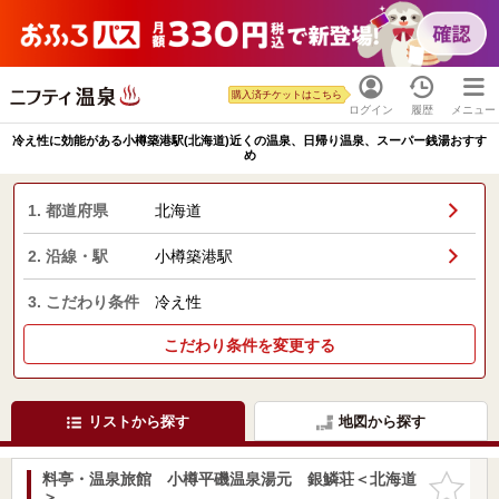
購入済チケットはこちら
ログイン
履歴
メニュー
冷え性に効能がある小樽築港駅(北海道)近くの温泉、日帰り温泉、スーパー銭湯おすす
め
1. 都道府県
北海道
2. 沿線・駅
小樽築港駅
3. こだわり条件
冷え性
こだわり条件を変更する
リストから探す
地図から探す
料亭・温泉旅館 小樽平磯温泉湯元 銀鱗荘＜北海道
お気に入
＞
りに追加