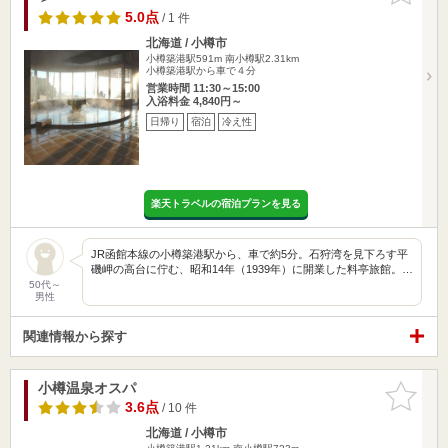
5.0点
/ 1 件
北海道 / 小樽市
小樽築港駅591m
南小樽駅2.31km
小樽築港駅から車で４分
営業時間 11:30～15:00
入浴料金 4,840円～
日帰り
宿泊
冷え性
楽天トラベルの宿泊プランを見る
JR函館本線の小樽築港駅から、車で約5分。石狩湾を見下ろす平
磯岬の高台に佇む、昭和14年（1939年）に開業した料亭旅館。…
50代～
男性
関連情報から探す
小樽温泉オスパ
お気に入
りに追加
3.6点
/ 10 件
北海道 / 小樽市