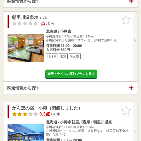
関連情報から探す
朝里川温泉ホテル
お気に入
りに追加
-点
/ 0 件
北海道 / 小樽市
小樽築港駅4.45km
朝里駅4.34km
小樽築港駅より路線バスで20分。お車にて約15分。
営業時間 11:00～20:00
入浴料金 850円～
日帰り
宿泊
冷え性
楽天トラベルの宿泊プランを見る
関連情報から探す
かんぽの宿 小樽（閉館しました）
お気に入
りに追加
3.3点
/ 4 件
北海道 / 小樽市朝里川温泉 / 朝里川温泉
小樽築港駅5.00km
朝里駅4.60km
JR小樽駅から中央バス朝里川温泉行きで、朝里荘前下車札
幌から車で40…
営業時間 10:30～20:00