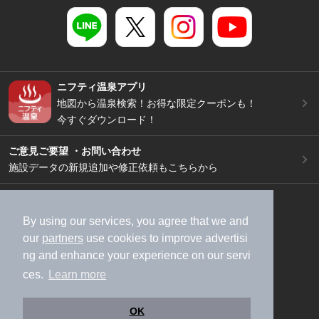
ニフティ温泉アプリ
地図から温泉検索！お得な限定クーポンも！
今すぐダウンロード！
ご意見ご要望 ・お問い合わせ
施設データの新規追加や修正依頼もこちらから
スマートフォン
/
PC
加盟店募集（資料請求）
広告出稿のご案内
By using our services, you agree that we and
our
partners
use cookies to improve advertisi
利用規約
ライフスタイルMEMBERS+規約
ng and enhance your experience on our servi
特定商取引法に基づく表記
ヘルプ
採用情報
ces.
Learn more
運営会社
個人情報保護ポリシー
©NIFTY Lifestyle Co., Ltd.
OK