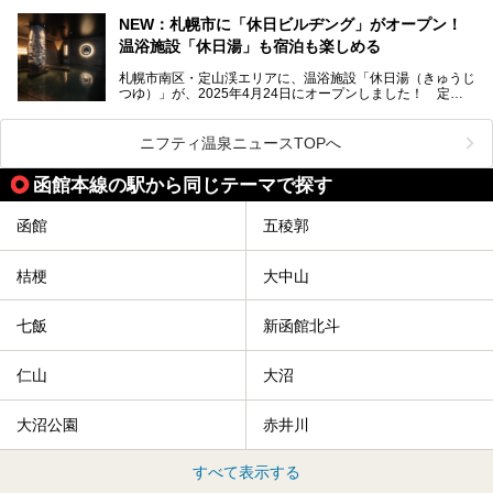
としてその名を聞いたことがある方も多いでしょう。観光色
豊かな登別温泉とは対照的な存在で、今も湯治場的な要素が
NEW：札幌市に「休日ビルヂング」がオープン！
残る閑静な温泉地です。
温浴施設「休日湯」も宿泊も楽しめる
今回、四半世紀以上に渡り全国の温泉を巡り続ける筆者が現
札幌市南区・定山渓エリアに、温浴施設「休日湯（きゅうじ
地体験し、カルルス温泉をご紹介。温泉地の概要や泉質解説
つゆ）」が、2025年4月24日にオープンしました！ 定山
をはじめ、日帰り入浴可能な全３施設の紹介・周辺観光・ア
渓の新たなランドマーク「休日ビルヂング」として誕生した
クセスまで徹底紹介します！
この施設は、温泉・サウナの「休日湯」・ラウンジの「THE
LOUNGE DAYOF」・グルメ「休日洋麺店」・ホテル「エク
ニフティ温泉ニュースTOPへ
スクラメーションホテル」で構成された、まさに大人の癒し
空間。
函館本線の駅から同じテーマで探す
今回は、そんな「休日ビルヂング」の魅力を5つのポイント
からご紹介します。
函館
五稜郭
桔梗
大中山
七飯
新函館北斗
仁山
大沼
大沼公園
赤井川
すべて表示する