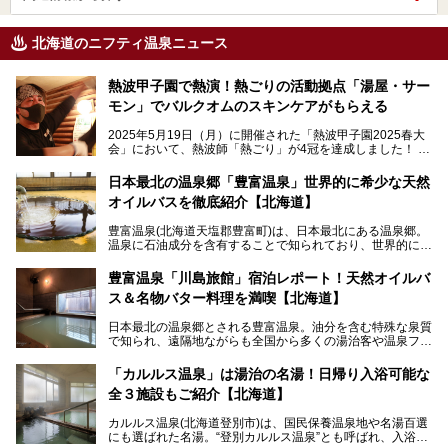
北海道のニフティ温泉ニュース
熱波甲子園で熱演！熱ごりの活動拠点「湯屋・サー
モン」でバルクオムのスキンケアがもらえる
2025年5月19日（月）に開催された「熱波甲子園2025春大
会」において、熱波師「熱ごり」が4冠を達成しました！
このたび、バルクオム賞の受賞を記念して、熱ごりさんの活
動拠点である北海道の銭湯「湯屋・サーモン」にて、メンズ
日本最北の温泉郷「豊富温泉」世界的に希少な天然
スキンケアブランド バルクオムの「ONE DAY KIT」を数量
オイルバスを徹底紹介【北海道】
限定でプレゼントいたします。
老若男女問わず、多くの方にご体験いただける製品ですの
豊富温泉(北海道天塩郡豊富町)は、日本最北にある温泉郷。
で、ぜひお試しください。※6月13日配布開始、なくなり次
温泉に石油成分を含有することで知られており、世界的にも
第終了
大変希少な泉質です。また、油分が乾癬やアトピー性皮膚炎
に特効があると言われ、遠隔地ながらも全国から湯治・療養
───
豊富温泉「川島旅館」宿泊レポート！天然オイルバ
目的で多くの人々が訪れます。
提供元：株式会社バルクオム【PR】
ス＆名物バター料理を満喫【北海道】
この記事は株式会社バルクオム商品のPR記事です。
今回、四半世紀以上に渡り全国の温泉を巡り続ける筆者が現
日本最北の温泉郷とされる豊富温泉。油分を含む特殊な泉質
地体験し、独自の視点で豊富温泉の“天然オイルバス”をレポ
で知られ、遠隔地ながらも全国から多くの湯治客や温泉ファ
ート。温泉地概要や日帰り入浴施設をはじめ、宿泊施設・ア
ンが訪れる地です。
クセスまで徹底紹介します！
「カルルス温泉」は湯治の名湯！日帰り入浴可能な
「川島旅館」は、豊富温泉の開湯当初から営業する老舗旅
全３施設もご紹介【北海道】
館。とりわけ温泉の良さと名物のバター料理に定評があり、
口コミの評判も非常に高い宿。今回は筆者自ら宿泊し、自慢
カルルス温泉(北海道登別市)は、国民保養温泉地や名湯百選
の温泉や料理をはじめ、パブリックスペース・客室など宿の
にも選ばれた名湯。“登別カルルス温泉”とも呼ばれ、入浴剤
全貌を徹底的にご紹介します！