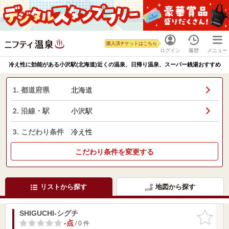
購入済チケットはこちら
ログイン
履歴
メニュー
冷え性に効能がある小沢駅(北海道)近くの温泉、日帰り温泉、スーパー銭湯おすすめ
1. 都道府県
北海道
2. 沿線・駅
小沢駅
3. こだわり条件
冷え性
こだわり条件を変更する
リストから探す
地図から探す
SHIGUCHI-シグチ
お気に入
りに追加
-点
/ 0 件