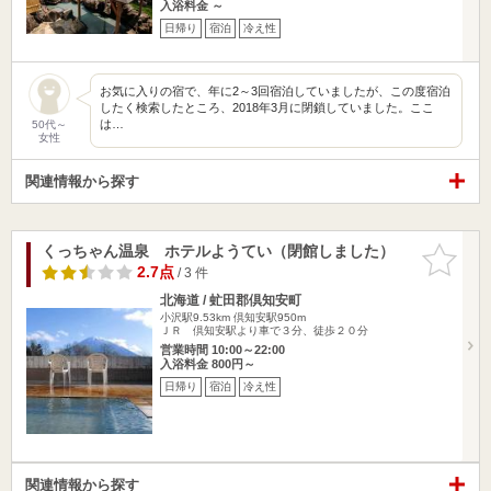
入浴料金 ～
日帰り
宿泊
冷え性
お気に入りの宿で、年に2～3回宿泊していましたが、この度宿泊
したく検索したところ、2018年3月に閉鎖していました。ここ
は…
50代～
女性
関連情報から探す
くっちゃん温泉 ホテルようてい（閉館しました）
お気に入
りに追加
2.7点
/ 3 件
北海道 / 虻田郡倶知安町
小沢駅9.53km
倶知安駅950m
ＪＲ 倶知安駅より車で３分、徒歩２０分
営業時間 10:00～22:00
入浴料金 800円～
日帰り
宿泊
冷え性
関連情報から探す