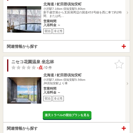
北海道 / 虻田郡倶知安町
小沢駅7.16km
倶知安駅5.80km
新千歳空港から支笏湖周辺の国道453号線を西に車で約2時
間、または札…
営業時間
入浴料金 ～
宿泊
冷え性
関連情報から探す
ニセコ花園温泉 坐忘林
お気に入
りに追加
-点
/ 0 件
北海道 / 虻田郡倶知安町
小沢駅7.48km
倶知安駅5.56km
JR倶知安駅より車
営業時間
入浴料金 ～
宿泊
冷え性
楽天トラベルの宿泊プランを見る
関連情報から探す