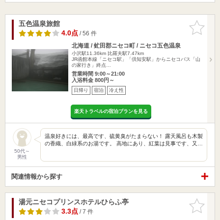
五色温泉旅館
お気に入
りに追加
4.0点
/ 56 件
北海道 / 虻田郡ニセコ町 / ニセコ五色温泉
小沢駅11.36km
比羅夫駅7.47km
JR函館本線「ニセコ駅」「倶知安駅」からニセコバス「山
の家行き」終点…
営業時間 9:00～21:00
入浴料金 800円～
日帰り
宿泊
冷え性
楽天トラベルの宿泊プランを見る
温泉好きには、最高です、硫黄臭がたまらない！ 露天風呂も木製
の香織、白緑系のお湯です。 高地にあり、紅葉は見事です、又…
50代～
男性
関連情報から探す
湯元ニセコプリンスホテルひらふ亭
お気に入
りに追加
3.3点
/ 7 件