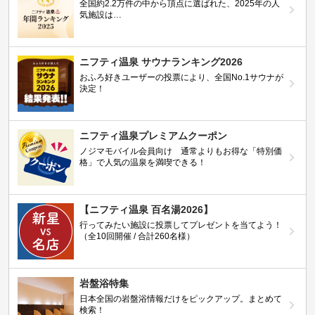
全国約2.2万件の中から頂点に選ばれた、2025年の人
気施設は…
ニフティ温泉 サウナランキング2026
おふろ好きユーザーの投票により、全国No.1サウナが
決定！
ニフティ温泉プレミアムクーポン
ノジマモバイル会員向け 通常よりもお得な「特別価
格」で人気の温泉を満喫できる！
【ニフティ温泉 百名湯2026】
行ってみたい施設に投票してプレゼントを当てよう！
（全10回開催 / 合計260名様）
岩盤浴特集
日本全国の岩盤浴情報だけをピックアップ。まとめて
検索！