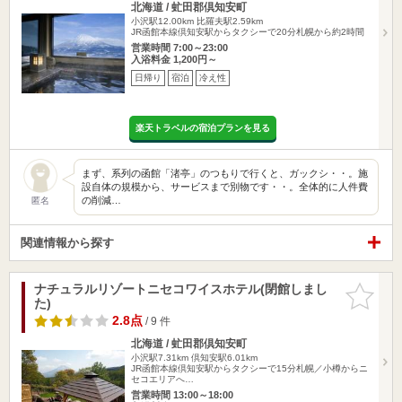
北海道 / 虻田郡倶知安町
小沢駅12.00km
比羅夫駅2.59km
JR函館本線倶知安駅からタクシーで20分札幌から約2時間
営業時間 7:00～23:00
入浴料金 1,200円～
日帰り
宿泊
冷え性
楽天トラベルの宿泊プランを見る
まず、系列の函館「渚亭」のつもりで行くと、ガックシ・・。施
設自体の規模から、サービスまで別物です・・。全体的に人件費
の削減…
匿名
関連情報から探す
ナチュラルリゾートニセコワイスホテル(閉館しまし
お気に入
た)
りに追加
2.8点
/ 9 件
北海道 / 虻田郡倶知安町
小沢駅7.31km
倶知安駅6.01km
JR函館本線倶知安駅からタクシーで15分札幌／小樽からニ
セコエリアへ…
営業時間 13:00～18:00