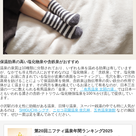
保温効果の高い塩化物泉や含鉄泉がおすすめ
温泉の泉質は10種類に分類されており、いずれも体を温める効果は有しています
が、なかでも冷え性の人におすすめなのは「塩化物泉」と「含鉄泉」です。塩化物
泉は、お湯に含まれている塩分が皮膚の表面をコーティングし、毛穴を塞いで汗の
蒸発を妨げることによって保温効果を発揮。含鉄泉は熱伝導率の良い鉄分の作用で
体がよく温まります。その両方を兼ね備えているお湯として有名なのが、日本三古
湯の一つに数えられる有馬温泉の「金泉」です。
「有馬温泉 太閤の湯」
では日本一
ともいわれる濃さの含鉄-ナトリウム-塩化物強塩泉を100％かけ流しで提供してい
ます。
小沢駅の冷え性に効能がある温泉、日帰り温泉、スーパー銭湯の中でも特に人気が
あるのは、
SHIGUCHI-シグチ
、
ニセコ花園温泉 坐忘林
、
五色温泉旅館
などの施設
です。ぜひ一度は足を運んでみてください。
第20回ニフティ温泉年間ランキング2025