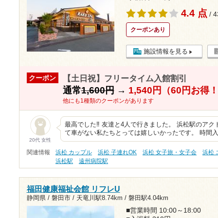
4.4 点
/ 
クーポンあり
施設情報を見る
【土日祝】フリータイム入館割引
クーポン
通常
1,600円
→
1,540円（60円お得
他にも1種類のクーポンがあります
最高でした‼︎ 友達と4人で行きました。 浜松駅のア
て車がない私たちとっては嬉しいかったです。 時間
20代 女性
関連情報
浜松 カップル
浜松 子連れOK
浜松 女子旅・女子会
浜松
浜松駅
遠州病院駅
福田健康福祉会館 リフレU
静岡県 / 磐田市 /
天竜川駅8.74km
/
磐田駅4.04km
■営業時間 10:00～18:00