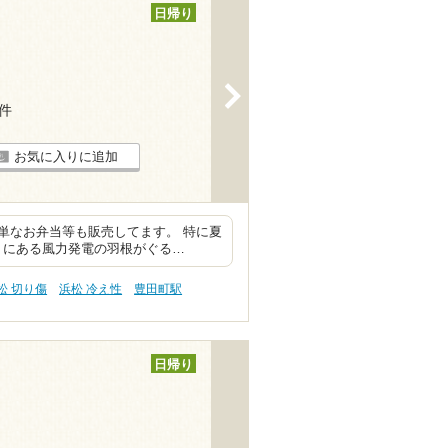
日帰り
>
8件
お気に入りに追加
単なお弁当等も販売してます。 特に夏
くにある風力発電の羽根がぐる…
松 切り傷
浜松 冷え性
豊田町駅
日帰り