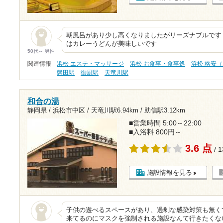
朝風呂があり少し高くなりましたがリーズナブルです 
はカレーうどんが美味しいです
50代～ 男性
関連情報
浜松 エステ・マッサージ
浜松 お食事・食事処
浜松 格安（
磐田駅
御厨駅
天竜川駅
和合の湯
静岡県 / 浜松市中区 /
天竜川駅6.94km
/
助信駅3.12km
■営業時間 5:00～22:00
■入浴料 800円～
3.6 点
/ 
施設情報を見る
子供の遊べるスペースがあり、過剰な感染対策も無く
来てるのにマスクを強制される施設なんて行きたくな