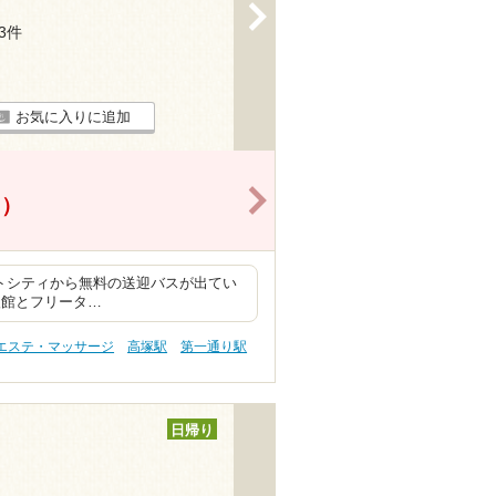
>
43件
お気に入りに追加
>
！）
クトシティから無料の送迎バスが出てい
入館とフリータ…
 エステ・マッサージ
高塚駅
第一通り駅
日帰り