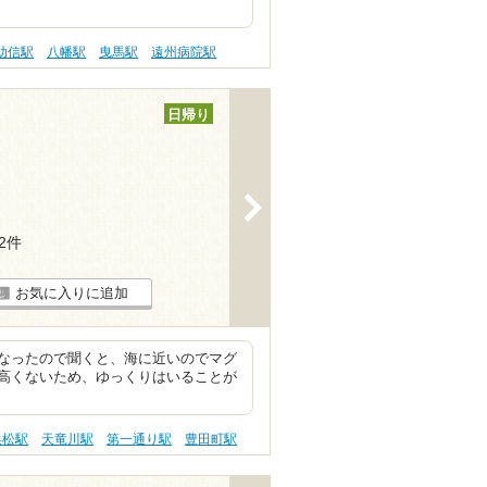
助信駅
八幡駅
曳馬駅
遠州病院駅
日帰り
>
62件
お気に入りに追加
なったので聞くと、海に近いのでマグ
高くないため、ゆっくりはいることが
浜松駅
天竜川駅
第一通り駅
豊田町駅