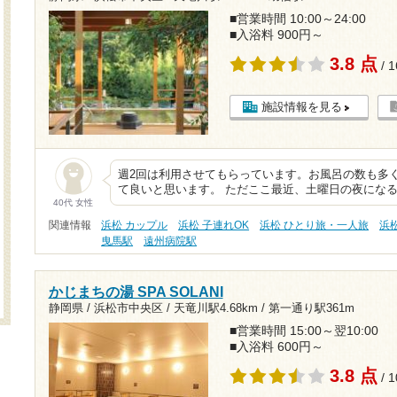
■営業時間 10:00～24:00
■入浴料 900円～
3.8 点
/ 
施設情報を見る
週2回は利用させてもらっています。お風呂の数も多
て良いと思います。 ただここ最近、土曜日の夜にな
40代 女性
関連情報
浜松 カップル
浜松 子連れOK
浜松 ひとり旅・一人旅
浜
曳馬駅
遠州病院駅
かじまちの湯 SPA SOLANI
静岡県 / 浜松市中央区 /
天竜川駅4.68km
/
第一通り駅361m
■営業時間 15:00～翌10:00
■入浴料 600円～
3.8 点
/ 