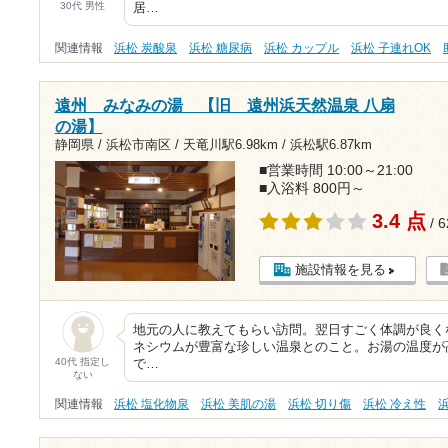
30代 男性
居…
関連情報
浜松 炭酸泉
浜松 糖尿病
浜松 カップル
浜松 子連れOK
遠州 みなみの湯 【旧 遠州浜天然温泉 八扇
の湯】
静岡県 / 浜松市南区 /
天竜川駅6.98km
/
浜松駅6.87km
■営業時間 10:00～21:00
■入浴料 800円～
3.4 点
/ 
施設情報を見る
地元の人に教えてもらい訪問。翌日すごく体調が良く
ネシウムが豊富な珍しい温泉とのこと。お湯の温度が
40代 指定し
で…
ない
関連情報
浜松 塩化物泉
浜松 美肌の湯
浜松 切り傷
浜松 冷え性