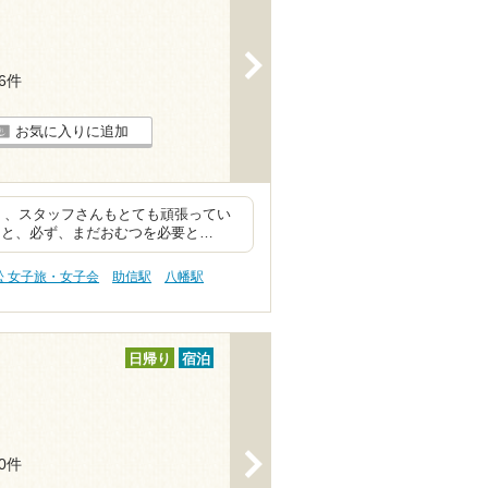
>
16件
お気に入りに追加
く、スタッフさんもとても頑張ってい
ると、必ず、まだおむつを必要と…
松 女子旅・女子会
助信駅
八幡駅
日帰り
宿泊
>
10件