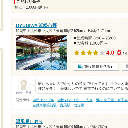
こだわり条件
格安（1,000円以下）
OYUGIWA 浜松市野
静岡県 / 浜松市中央区 /
天竜川駅2.52km
/
上島駅1.71km
■営業時間 8:00～25:00
■入浴料 1,000円～
4.0 点
/ 
施設情報を見る
家から近いのでかなりの頻度で行ってます サウナと露
種類が多く、美味しいです 家族で行くのに向いている
50代～ 男性
関連情報
浜松 カップル
浜松 ひとり旅・一人旅
浜松 女子旅・女子会
自動車学校前駅
曳馬駅
助信駅
湯風景しおり
静岡県 / 浜松市中央区 /
天竜川駅4.58km
/
助信駅767m