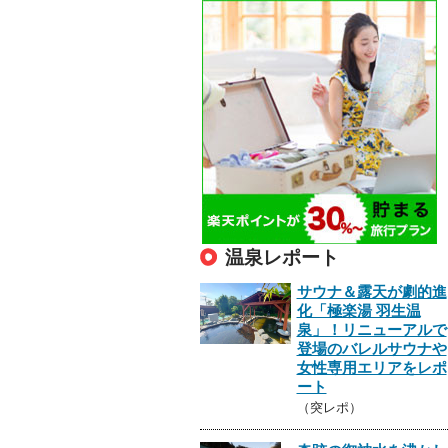
温泉レポート
サウナ＆露天が劇的進
化「極楽湯 羽生温
泉」！リニューアルで
登場のバレルサウナや
女性専用エリアをレポ
ート
（突レポ）