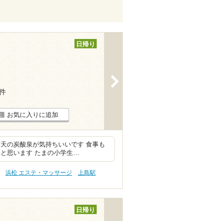
日帰り
>
4件
お気に入りに追加
天の炭酸泉が気持ちいいです 食事も
と思います たまの小学生…
浜松 エステ・マッサージ
上島駅
日帰り