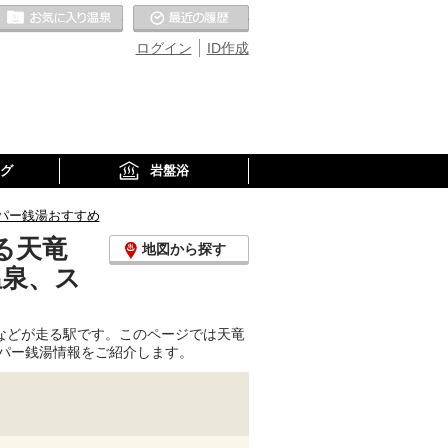
お気に入りの温泉
最近の履歴
ログイン
ID作成
グ
岩盤浴
パー銭湯おすすめ
る天竜
地図から探す
温泉、ス
などが走る駅です。このページでは天竜
パー銭湯情報をご紹介します。