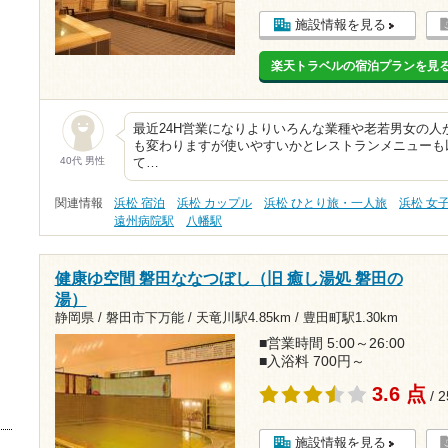
施設情報を見る
楽天トラベルの宿泊プランを見
最近24H営業になりよりいろんな業種や老若男女の人
も変わりますが使いやすいかとレストランメニューも
40代 男性
て…
関連情報
浜松 宿泊
浜松 カップル
浜松 ひとり旅・一人旅
浜松 女
遠州病院駅
八幡駅
健康ゆ空間 磐田ななつぼし（旧 癒し湯処 磐田の
湯）
静岡県 / 磐田市下万能 /
天竜川駅4.85km
/
豊田町駅1.30km
■営業時間 5:00～26:00
■入浴料 700円～
3.6 点
/ 
施設情報を見る