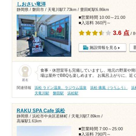
しおさい竜洋
静岡県 / 磐田市 /
天竜川駅7.73km
/
豊田町駅6.86km
■営業時間 10:00～21:00
■入浴料 360円～
3.6 点
/ 
施設情報を見る
食事・休憩室等も完備していますし、地元の野菜や簡
場は屋外でBBQも楽しめます。 お風呂上がりに、近
匿名
関連情報
浜松 ラドン温泉、ラジウム温泉
浜松 痛風（つうふう）
浜
天竜川駅
磐田駅
浜松駅
RAKU SPA Cafe 浜松
静岡県 / 浜松市中央区若林町 /
天竜川駅7.89km
/
高塚駅1.61km
■営業時間 7:00～25:00
■入浴料 790円～