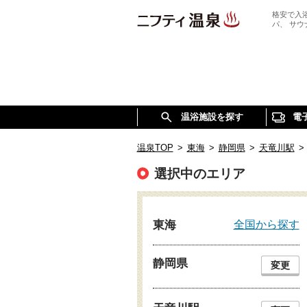
格安で入
パ、 サ
温浴施設を探す
電
温泉TOP
>
東海
>
静岡県
>
天竜川駅
>
選択中のエリア
全国から探す
東海
静岡県
変更