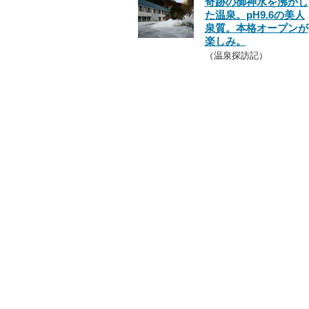
奇跡の御神水を沸かし
た温泉。pH9.6の美人
泉質。本格オープンが
楽しみ。
（温泉探訪記）