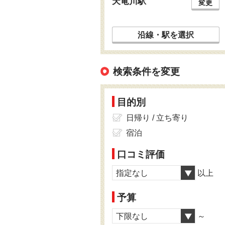
天竜川駅
変更
沿線・駅を選択
検索条件を変更
目的別
日帰り / 立ち寄り
宿泊
口コミ評価
指定なし
以上
予算
下限なし
～