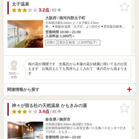
太子温泉
お気に入
りに追加
3.2点
/ 62 件
大阪府 / 南河内郡太子町
大和新庄駅8.04km
上ノ太子駅2.23km
車： ◾️ 南阪奈道路「太子IC」より約5分 ◾️ 西名阪自動車…
営業時間 10:00～21:00
入浴料金 1,000円～
日帰り
宿泊
格安（1,000円以下）
桜の花が満開です 女風呂から木蓮の花が綺麗に咲いてるのが見
えます お風呂もとても気持ちよく入れて 体の芯から温まりま
す
50代～
女性
関連情報から探す
神々が宿る杜の天然温泉 かもきみの湯
お気に入
りに追加
3.4点
/ 45 件
奈良県 / 御所市
大和新庄駅8.69km
薬水駅2.53km
近鉄御所線御所駅から奈良交通バス五條バスセンター行き
で15分、かもき…
営業時間 10:00～23:00