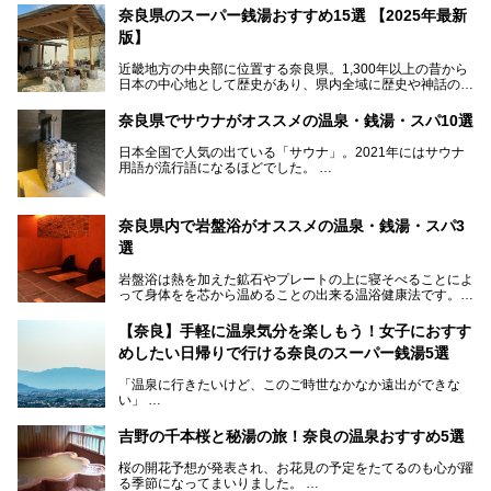
奈良県のスーパー銭湯おすすめ15選 【2025年最新
版】
近畿地方の中央部に位置する奈良県。1,300年以上の昔から
日本の中心地として歴史があり、県内全域に歴史や神話の舞
台となったスポットが存在しています。県内だけで3つの世
界遺産があり、古代をそこかしこに感じられる地域です。
奈良県でサウナがオススメの温泉・銭湯・スパ10選
そんな奈良県のスーパー銭湯は、便利な街中にある施設か
ら、険しい山中にある秘湯までバラエティ豊か。ここでは、
日本全国で人気の出ている「サウナ」。2021年にはサウナ
奈良県で評判のスーパー銭湯をご紹介します。
用語が流行語になるほどでした。
そんなサウナ、関西・奈良県にも有名な温浴施設が多いんで
すよ。
奈良県内で岩盤浴がオススメの温泉・銭湯・スパ3
中心部に近いサウナや郊外にあるアウトドアフィンランド式
選
サウナなど種類も豊富です。
岩盤浴は熱を加えた鉱石やプレートの上に寝そべることによ
奈良県にあるサウナでリフレッシュしませんか？
って身体をを芯から温めることの出来る温浴健康法です。じ
んわりと身体の内部を温めて発汗を促すことでリラックス効
果だけではなく、代謝が高まり健康や美容にも良い影響が期
【奈良】手軽に温泉気分を楽しもう！女子におすす
待できます。今回はそんな岩盤浴にこだわった、奈良県内の
めしたい日帰りで行ける奈良のスーパー銭湯5選
オススメ温泉・銭湯・スパ3ヶ所を紹介させていただきま
す。
「温泉に行きたいけど、このご時世なかなか遠出ができな
い」
「たまには温泉にゆっくり浸かってリフレッシュしたい！」
そんな方も多いのではないでしょうか？
吉野の千本桜と秘湯の旅！奈良の温泉おすすめ5選
お宿に泊まって観光地を巡るような温泉旅行がしたいけど、
桜の開花予想が発表され、お花見の予定をたてるのも心が躍
まとまった時間が取れない時もありますよね。
る季節になってまいりました。