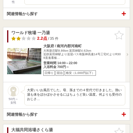
性
関連情報から探す
ワールド牧場 一乃湯
お気に入
りに追加
2.2点
/ 35 件
大阪府 / 南河内郡河南町
大和新庄駅8.86km
富田林駅4.62km
近鉄富田林駅より送迎バス有阪神高速14号三宅ICよりR30
9直進看板…
営業時間 14:00～22:00
入浴料金 700円～
日帰り
宿泊
格安（1,000円以下）
大変いいお風呂でした。母、孫までの４世代で行きました。熱い
湯も体をぽかぽかさせるにはちょうど良い温度。何よりも受付の
おじさ…
50代～
女性
関連情報から探す
大福共同浴場さくら湯
お気に入