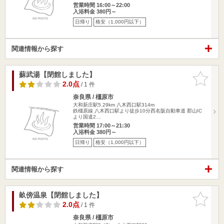
営業時間 16:00～22:00
入浴料金 380円～
日帰り
格安（1,000円以下）
関連情報から探す
蘇武湯【閉館しました】
お気に入
りに追加
2.0点
/ 1 件
奈良県 / 橿原市
大和新庄駅5.29km
八木西口駅314m
鉄橿原線 八木西口駅より徒歩10分西名阪自動車道 郡山IC
より国道2…
営業時間 17:00～21:30
入浴料金 380円～
日帰り
格安（1,000円以下）
関連情報から探す
畝傍温泉【閉館しました】
お気に入
りに追加
2.0点
/ 1 件
奈良県 / 橿原市