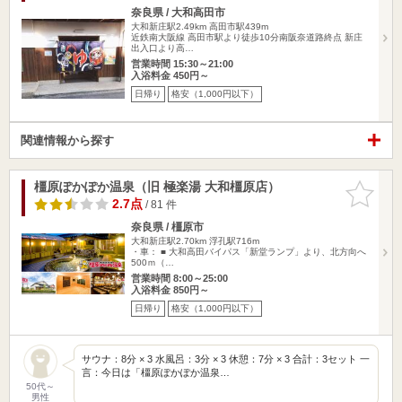
奈良県 / 大和高田市
大和新庄駅2.49km
高田市駅439m
近鉄南大阪線 高田市駅より徒歩10分南阪奈道路終点 新庄
出入口より高…
営業時間 15:30～21:00
入浴料金 450円～
日帰り
格安（1,000円以下）
関連情報から探す
橿原ぽかぽか温泉（旧 極楽湯 大和橿原店）
お気に入
りに追加
2.7点
/ 81 件
奈良県 / 橿原市
大和新庄駅2.70km
浮孔駅716m
・車： ■ 大和高田バイパス「新堂ランプ」より、北方向へ
500ｍ（…
営業時間 8:00～25:00
入浴料金 850円～
日帰り
格安（1,000円以下）
サウナ：8分 × 3 水風呂：3分 × 3 休憩：7分 × 3 合計：3セット 一
言：今日は「橿原ぽかぽか温泉…
50代～
男性