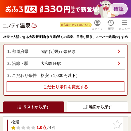
購入済チケットはこちら
ログイン
履歴
メニュー
格安で入浴できる大和新庄駅(奈良県)近くの温泉、日帰り温泉、スーパー銭湯おすすめ
1. 都道府県
関西(近畿) / 奈良県
2. 沿線・駅
大和新庄駅
3. こだわり条件
格安（1,000円以下）
こだわり条件を変更する
リストから探す
地図から探す
松湯
お気に入
りに追加
1.0点
/ 4 件