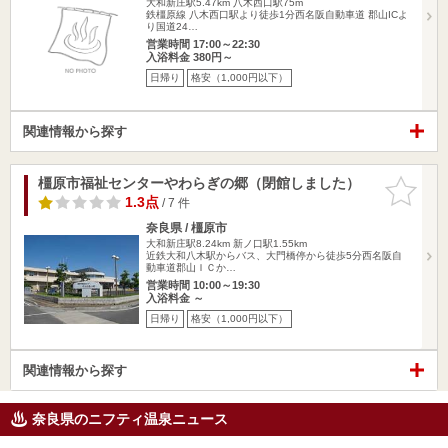
大和新庄駅5.47km
八木西口駅75m
鉄橿原線 八木西口駅より徒歩1分西名阪自動車道 郡山ICよ
り国道24…
営業時間 17:00～22:30
入浴料金 380円～
日帰り
格安（1,000円以下）
関連情報から探す
橿原市福祉センターやわらぎの郷（閉館しました）
お気に入
りに追加
1.3点
/ 7 件
奈良県 / 橿原市
大和新庄駅8.24km
新ノ口駅1.55km
近鉄大和八木駅からバス、大門橋停から徒歩5分西名阪自
動車道郡山ＩＣか…
営業時間 10:00～19:30
入浴料金 ～
日帰り
格安（1,000円以下）
関連情報から探す
奈良県のニフティ温泉ニュース