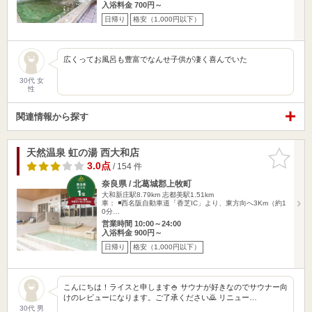
入浴料金 700円～
日帰り
格安（1,000円以下）
広くってお風呂も豊富でなんせ子供が凄く喜んでいた
30代 女
性
関連情報から探す
天然温泉 虹の湯 西大和店
お気に入
りに追加
3.0点
/ 154 件
奈良県 / 北葛城郡上牧町
大和新庄駅8.79km
志都美駅1.51km
車： ◾️西名阪自動車道「香芝IC」より、東方向へ3Km（約1
0分…
営業時間 10:00～24:00
入浴料金 900円～
日帰り
格安（1,000円以下）
こんにちは！ライスと申します🍚 サウナが好きなのでサウナー向
けのレビューになります。ご了承ください🙇 リニュー…
30代 男