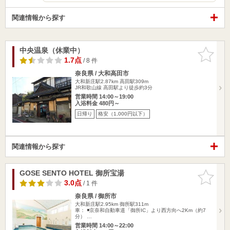
関連情報から探す
中央温泉（休業中）
お気に入
りに追加
1.7点
/ 8 件
奈良県 / 大和高田市
大和新庄駅2.87km
高田駅309m
JR和歌山線 高田駅より徒歩約3分
営業時間 14:00～19:00
入浴料金 480円～
日帰り
格安（1,000円以下）
関連情報から探す
GOSE SENTO HOTEL 御所宝湯
お気に入
りに追加
3.0点
/ 1 件
奈良県 / 御所市
大和新庄駅2.95km
御所駅311m
車： ◾️京奈和自動車道「御所IC」より西方向へ2Km（約7
分） …
営業時間 14:00～22:00