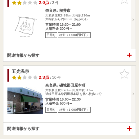
りに追加
2.0点
/ 3 件
奈良県 / 桜井市
大和新庄駅8.88km
大福駅236m
大福駅から約400m（徒歩6分）
営業時間 16:30～21:00
入浴料金 300円～
日帰り
格安（1,000円以下）
関連情報から探す
五光温泉
お気に入
りに追加
2.3点
/ 10 件
奈良県 / 磯城郡田原本町
大和新庄駅8.96km
田原本駅617m
近鉄田原本線西田原本駅を北へ徒歩10分
営業時間 16:00～22:30
入浴料金 530円～
日帰り
格安（1,000円以下）
関連情報から探す