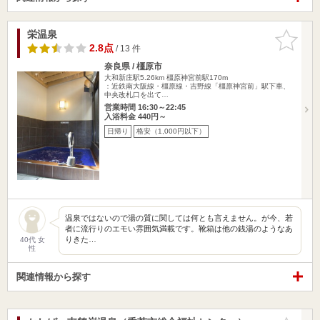
栄温泉
お気に入
りに追加
2.8点
/ 13 件
奈良県 / 橿原市
大和新庄駅5.26km
橿原神宮前駅170m
：近鉄南大阪線・橿原線・吉野線「橿原神宮前」駅下車、
中央改札口を出て…
営業時間 16:30～22:45
入浴料金 440円～
日帰り
格安（1,000円以下）
温泉ではないので湯の質に関しては何とも言えません。が今、若
者に流行りのエモい雰囲気満載です。靴箱は他の銭湯のようなあ
りきた…
40代 女
性
関連情報から探す