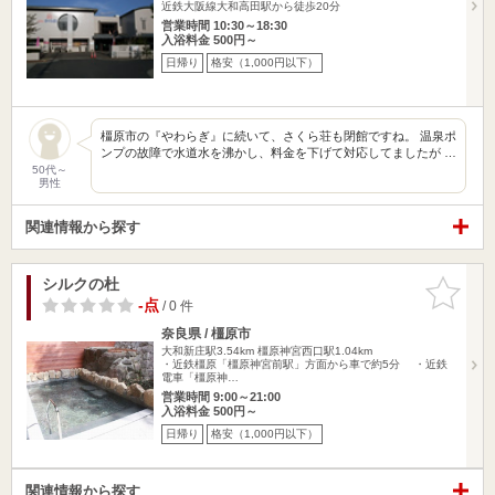
近鉄大阪線大和高田駅から徒歩20分
営業時間 10:30～18:30
入浴料金 500円～
日帰り
格安（1,000円以下）
橿原市の『やわらぎ』に続いて、さくら荘も閉館ですね。 温泉ポ
ンプの故障で水道水を沸かし、料金を下げて対応してましたが …
50代～
男性
関連情報から探す
シルクの杜
お気に入
りに追加
-点
/ 0 件
奈良県 / 橿原市
大和新庄駅3.54km
橿原神宮西口駅1.04km
・近鉄橿原「橿原神宮前駅」方面から車で約5分 ・近鉄
電車「橿原神…
営業時間 9:00～21:00
入浴料金 500円～
日帰り
格安（1,000円以下）
関連情報から探す