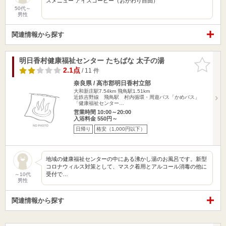
スメニュー アイスコーヒー（おかわり自由）
50代～
男性
関連情報から探す
明日香村健康福祉センター たちばな 太子の湯
お気に入
りに追加
2.1点
/ 11 件
奈良県 / 高市郡明日香村立部
大和新庄駅7.54km
飛鳥駅1.51km
近鉄吉野線 飛鳥駅 村内循環・周遊バス「かめバス」
「健康福祉センター…
営業時間 10:00～20:00
入浴料金 550円～
日帰り
格安（1,000円以下）
地域の健康福祉センターの中にある沸かし湯のお風呂です。新型
コロナウィルス対策として、マスク着用とアルコール消毒の他に
受付で…
～10代
男性
関連情報から探す