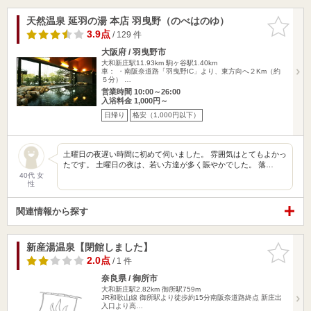
天然温泉 延羽の湯 本店 羽曳野（のべはのゆ）
お気に入
りに追加
3.9点
/ 129 件
大阪府 / 羽曳野市
大和新庄駅11.93km
駒ヶ谷駅1.40km
車： ・南阪奈道路「羽曳野IC」より、東方向へ２Km（約
５分） …
営業時間 10:00～26:00
入浴料金 1,000円～
日帰り
格安（1,000円以下）
土曜日の夜遅い時間に初めて伺いました。 雰囲気はとてもよかっ
たです。 土曜日の夜は、若い方達が多く賑やかでした。 落…
40代 女
性
関連情報から探す
新産湯温泉【閉館しました】
お気に入
りに追加
2.0点
/ 1 件
奈良県 / 御所市
大和新庄駅2.82km
御所駅759m
JR和歌山線 御所駅より徒歩約15分南阪奈道路終点 新庄出
入口より高…