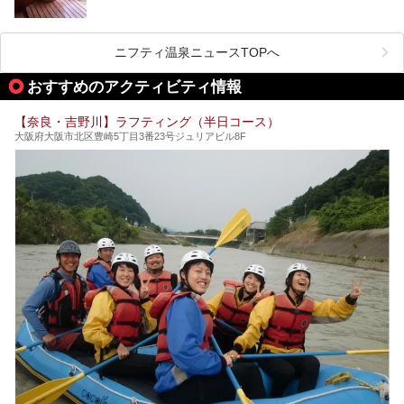
そんな時は、日帰りでサクッと楽しめるスーパー銭湯がおす
日本には桜の名所が数多くありますが、古くから和歌にも詠
すめ！
まれるくらい日本人の心を捉えて離さない名所中の名所があ
手軽でリーズナブルに温泉気分を楽しめるだけでなく、体の
ります。それは奈良県の吉野山。
芯までじんわり温まってリラックス効果も抜群。
ニフティ温泉ニュースTOPへ
シロヤマザクラを中心に200種約３万本の桜が咲き誇りま
今回は、奈良で行けるおすすめのスーパー銭湯を5つご紹介
す。また吉野山を含む「紀伊山地の霊場と参詣道」はユネス
おすすめのアクティビティ情報
したいと思います。
コの世界遺産に登録されており、修験道の霊場として荘厳な
雰囲気をたたえています。
【奈良・吉野川】ラフティング（半日コース）
開湯300年と歴史のある霊験あらたかな吉野の湯で、春を感
大阪府大阪市北区豊崎5丁目3番23号ジュリアビル8F
じる湯治の旅はいかがでしょう。
今回は奈良県吉野のおすすめ温泉を紹介いたします！