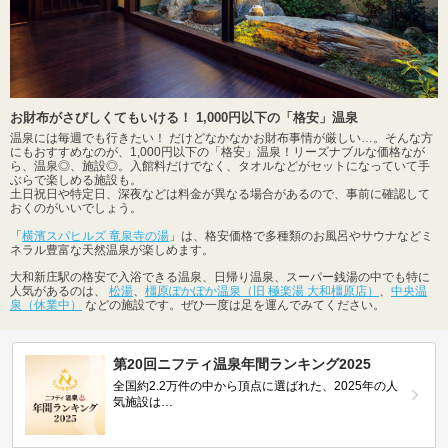
お財布がさびしくてもいける！ 1,000円以下の「格安」温泉
温泉には毎週でも行きたい！ だけどなかなかお財布事情が厳しい…。そんな方
にもおすすめなのが、1,000円以下の「格安」温泉！リーズナブルな価格なが
ら、温泉◎、施設◎。入館料だけでなく、タオルなどがセットになっていて手
ぶらで楽しめる施設も。
土日祝日や特定日、深夜などは料金が異なる場合があるので、事前に確認して
おくのがいいでしょう。
「
横濱スパヒルズ 竜泉寺の湯
」は、格安価格で多種類のお風呂やサウナなどミ
ネラル豊富な天然温泉が楽しめます。
大和新庄駅の格安で入浴できる温泉、日帰り温泉、スーパー銭湯の中でも特に
人気があるのは、
松湯
、
橿原ぽかぽか温泉（旧 極楽湯 大和橿原店）
、
中央温
泉（休業中）
などの施設です。ぜひ一度は足を運んでみてください。
第20回ニフティ温泉年間ランキング2025
全国約2.2万件の中から頂点に選ばれた、2025年の人
気施設は…