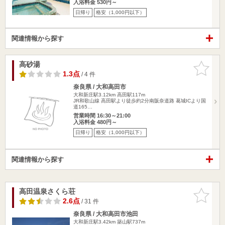
入浴料金 530円～
日帰り
格安（1,000円以下）
関連情報から探す
高砂湯
お気に入
りに追加
1.3点
/ 4 件
奈良県 / 大和高田市
大和新庄駅3.12km
高田駅117m
JR和歌山線 高田駅より徒歩約2分南阪奈道路 葛城ICより国
道165…
営業時間 16:30～21:00
入浴料金 480円～
日帰り
格安（1,000円以下）
関連情報から探す
高田温泉さくら荘
お気に入
りに追加
2.6点
/ 31 件
奈良県 / 大和高田市池田
大和新庄駅3.42km
築山駅737m