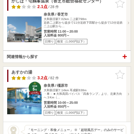
かしば・屯鶴峯温泉（香芝市総合福祉センター）
お気に入
りに追加
2.1点
/ 28 件
奈良県 / 香芝市
大和新庄駅7.02km
二上駅798m
近鉄二上駅から徒歩で11分近鉄下田駅から徒歩で13分近鉄
二上山駅から…
営業時間 11:00～20:00
入浴料金 800円～
日帰り
格安（1,000円以下）
関連情報から探す
あすかの湯
お気に入
りに追加
3.2点
/ 82 件
奈良県 / 橿原市
大和新庄駅7.14km
耳成駅638m
・車： ■ 大和高田バイパス「四条ランプ」より、北東方向
へ３Km（…
営業時間 10:00～25:00
入浴料金 850円～
日帰り
格安（1,000円以下）
「モーニング・和食メニュー」 ※「超朝風呂デー」のみのサービ