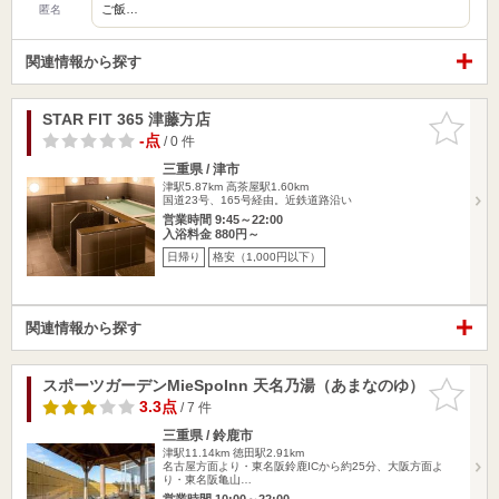
ご飯…
匿名
関連情報から探す
STAR FIT 365 津藤方店
お気に入
りに追加
-点
/ 0 件
三重県 / 津市
津駅5.87km
高茶屋駅1.60km
国道23号、165号経由。近鉄道路沿い
営業時間 9:45～22:00
入浴料金 880円～
日帰り
格安（1,000円以下）
関連情報から探す
スポーツガーデンMieSpoInn 天名乃湯（あまなのゆ）
お気に入
りに追加
3.3点
/ 7 件
三重県 / 鈴鹿市
津駅11.14km
徳田駅2.91km
名古屋方面より・東名阪鈴鹿ICから約25分、大阪方面よ
り・東名阪亀山…
営業時間 10:00～22:00