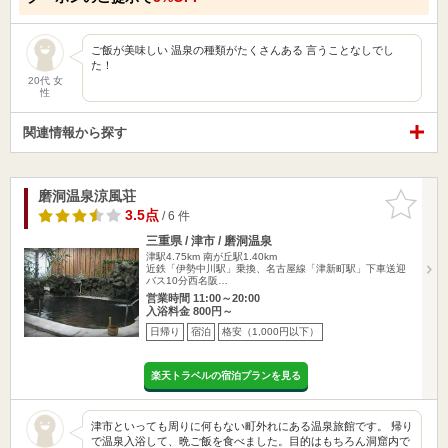
ご飯が美味しい 温泉の種類がたくさんある 言うことなしでし
た！
20代 女
性
関連情報から探す
磨洞温泉涼風荘
お気に入
りに追加
3.5点
/ 6 件
三重県 / 津市 / 磨洞温泉
津駅4.75km
南が丘駅1.40km
近鉄「伊勢中川駅」乗換、名古屋線「津新町駅」下車送迎
バス10分西名阪…
営業時間 11:00～20:00
入浴料金 800円～
日帰り
宿泊
格安（1,000円以下）
楽天トラベルの宿泊プランを見る
津市といっても周りに何もない町外れにある温泉旅館です。 帰り
で温泉入浴して、晩ご飯を食べました。目的はもちろん洞窟内で