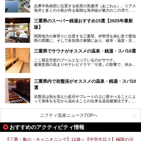
三重県在住で温泉・サウナ好きな私もずっと行きたいと思っ
志摩半島南部に位置する絶景の英虞湾（あごわん）。リアス
ていた施設……。今回は、地元の方から観光客まで楽しめる
海岸と多くの小島が作る複雑な海岸線が魅力のこの湾で、最
「おふろcafé あげき温泉」をじっくりご紹介していきま
大の島である賢島の景勝地に建ち、お部屋からも露天風呂か
す。
らも英虞湾が一望できる人気の旅館「賢島宝生苑（かしこじ
三重県のスーパー銭湯おすすめ15選【2025年最新
まほうじょうえん）」をご紹介します。日帰り入浴もできま
版】
すよ！
関西地方の東寄りに位置する三重県。伊勢湾を挟む形で愛知
───
県の西隣に、そして奈良県の東隣にあり、岐阜・滋賀・京
提供元：賢島宝生苑【PR】
都・和歌山の各県とも接しています。
この記事は賢島宝生苑のPR記事です。
伊勢神宮を擁する伊勢志摩や、世界遺産に登録された熊野古
三重県でサウナがオススメの温泉・銭湯・スパ10選
道をはじめ、鳥羽水族館、忍者の里・伊賀、鈴鹿サーキッ
ト、松坂牛に伊勢海老……と、観光＆グルメの宝庫です。
ここ最近空前のブームとなっているのがサウナ。
東からも西からも訪れやすい三重県には、ハイクオリティな
健康意識の高まりやテレビドラマ「サ道」の影響で、休みの
スーパー銭湯がたくさん！お風呂も食事もコスパもいい、お
日には「サ活」を楽しむ人が増えています！
すすめ施設の数々をご紹介します。
そこで今回は、観光地としても人気の三重県でおすすめした
三重県内で岩盤浴がオススメの温泉・銭湯・スパ10
いサウナのある温泉や銭湯、スパをご紹介。
気軽に立ち寄れてリラックス効果の高いサウナで、日頃の疲
選
れをリフレッシュしませんか？
岩盤浴は熱を加えた鉱石やプレートの上に寝そべることによ
って身体をを芯から温めることの出来る温浴健康法です。じ
んわりと身体の内部を温めて発汗を促すことでリラックス効
果だけではなく、代謝が高まり健康や美容にも良い影響が期
待できます。今回はそんな岩盤浴にこだわった、三重県内の
ニフティ温泉ニュースTOPへ
オススメ温泉・銭湯・スパ10ヶ所を紹介させていただきま
す。
おすすめのアクティビティ情報
【三重・亀山・キャニオニング】12歳～【中学生以上】極限の川