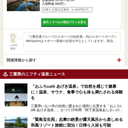
入浴料金 800円～
日帰り
宿泊
格安（1,000円以下）
楽天トラベルの宿泊プランを見る
「三重交通グループのスポーツの杜鈴鹿」内のスポーツガーデン
MieSpoInnはスポーツ団体の合宿を中心としていますが、宿泊…
～10代
男性
関連情報から探す
三重県のニフティ温泉ニュース
「おふろcafé あげき温泉」で自然を感じて健康
に！温泉、サウナ、食事で心も体も満たされる体験
を
三重県いなべ市の自然に囲まれた場所に位置する「おふろc
afé あげき温泉」。かつて15年間「阿下喜温泉あじさいの
里」として親しまれてきた施設が、温泉、サウナ、食事、宿
泊が楽しめる施設として2024年4月に新しく生まれ変わりま
「賢島宝生苑」志摩の絶景が露天風呂から楽しめる
した！
和風リゾート旅館に宿泊！日帰り入浴も可能