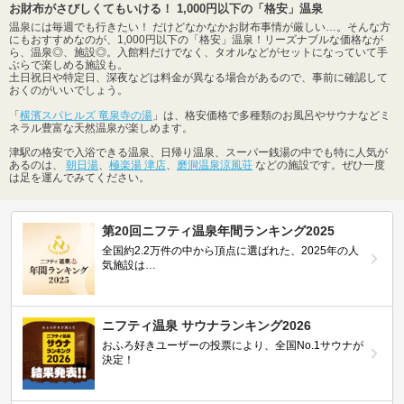
お財布がさびしくてもいける！ 1,000円以下の「格安」温泉
温泉には毎週でも行きたい！ だけどなかなかお財布事情が厳しい…。そんな方
にもおすすめなのが、1,000円以下の「格安」温泉！リーズナブルな価格なが
ら、温泉◎、施設◎。入館料だけでなく、タオルなどがセットになっていて手
ぶらで楽しめる施設も。
土日祝日や特定日、深夜などは料金が異なる場合があるので、事前に確認して
おくのがいいでしょう。
「
横濱スパヒルズ 竜泉寺の湯
」は、格安価格で多種類のお風呂やサウナなどミ
ネラル豊富な天然温泉が楽しめます。
津駅の格安で入浴できる温泉、日帰り温泉、スーパー銭湯の中でも特に人気が
あるのは、
朝日湯
、
極楽湯 津店
、
磨洞温泉涼風荘
などの施設です。ぜひ一度
は足を運んでみてください。
第20回ニフティ温泉年間ランキング2025
全国約2.2万件の中から頂点に選ばれた、2025年の人
気施設は…
ニフティ温泉 サウナランキング2026
おふろ好きユーザーの投票により、全国No.1サウナが
決定！