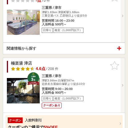
-点
/ 0 件
三重県 / 津市
津駅1.83km
津新町駅1.68km
三重交通バス 乙部朝日より徒歩5分
営業時間 16:00～23:00
入浴料金 500円～
日帰り
格安（1,000円以下）
関連情報から探す
極楽湯 津店
お気に入
りに追加
4.6点
/ 208 件
三重県 / 津市
津駅3.94km
白塚駅597m
近鉄名古屋線白塚駅より徒歩10分
営業時間 9:00～26:00
入浴料金 900円～
日帰り
格安（1,000円以下）
クーポンあり
入館料割引
クーポン
クーポンのご提示で
5%OFF