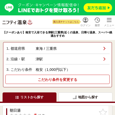
購入済チケットはこちら
ログイン
履歴
メニュー
【クーポンあり】格安で入浴できる津駅(三重県)近くの温泉、日帰り温泉、スーパー銭
湯おすすめ
1. 都道府県
東海 / 三重県
2. 沿線・駅
津駅
3. こだわり条件
格安（1,000円以下）
こだわり条件を変更する
リストから探す
地図から探す
朝日湯
お気に入
りに追加