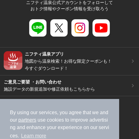
ニフティ温泉公式アカウントをフォローして
おトク情報やクーポン情報を受け取ろう
ニフティ温泉アプリ
地図から温泉検索！お得な限定クーポンも！
今すぐダウンロード！
ご意見ご要望 ・お問い合わせ
施設データの新規追加や修正依頼もこちらから
スマートフォン
/
PC
加盟店募集（資料請求）
広告出稿のご案内
By using our services, you agree that we and
our
partners
use cookies to improve advertisi
利用規約
ライフスタイルMEMBERS+規約
ng and enhance your experience on our servi
特定商取引法に基づく表記
ヘルプ
採用情報
ces.
Learn more
運営会社
個人情報保護ポリシー