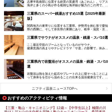
志摩半島南部に位置する絶景の英虞湾（あごわん）。リアス
ていた施設……。今回は、地元の方から観光客まで楽しめる
海岸と多くの小島が作る複雑な海岸線が魅力のこの湾で、最
「おふろcafé あげき温泉」をじっくりご紹介していきま
大の島である賢島の景勝地に建ち、お部屋からも露天風呂か
す。
らも英虞湾が一望できる人気の旅館「賢島宝生苑（かしこじ
三重県のスーパー銭湯おすすめ15選【2025年最新
まほうじょうえん）」をご紹介します。日帰り入浴もできま
版】
すよ！
関西地方の東寄りに位置する三重県。伊勢湾を挟む形で愛知
───
県の西隣に、そして奈良県の東隣にあり、岐阜・滋賀・京
提供元：賢島宝生苑【PR】
都・和歌山の各県とも接しています。
この記事は賢島宝生苑のPR記事です。
伊勢神宮を擁する伊勢志摩や、世界遺産に登録された熊野古
三重県でサウナがオススメの温泉・銭湯・スパ10選
道をはじめ、鳥羽水族館、忍者の里・伊賀、鈴鹿サーキッ
ト、松坂牛に伊勢海老……と、観光＆グルメの宝庫です。
ここ最近空前のブームとなっているのがサウナ。
東からも西からも訪れやすい三重県には、ハイクオリティな
健康意識の高まりやテレビドラマ「サ道」の影響で、休みの
スーパー銭湯がたくさん！お風呂も食事もコスパもいい、お
日には「サ活」を楽しむ人が増えています！
すすめ施設の数々をご紹介します。
そこで今回は、観光地としても人気の三重県でおすすめした
三重県内で岩盤浴がオススメの温泉・銭湯・スパ10
いサウナのある温泉や銭湯、スパをご紹介。
気軽に立ち寄れてリラックス効果の高いサウナで、日頃の疲
選
れをリフレッシュしませんか？
岩盤浴は熱を加えた鉱石やプレートの上に寝そべることによ
って身体をを芯から温めることの出来る温浴健康法です。じ
んわりと身体の内部を温めて発汗を促すことでリラックス効
果だけではなく、代謝が高まり健康や美容にも良い影響が期
待できます。今回はそんな岩盤浴にこだわった、三重県内の
ニフティ温泉ニュースTOPへ
オススメ温泉・銭湯・スパ10ヶ所を紹介させていただきま
す。
おすすめのアクティビティ情報
【三重・亀山・キャニオニング】12歳～【中学生以上】極限の川
遊び！川と山の大自然を冒険！亀山キャニオンコース 希望者送