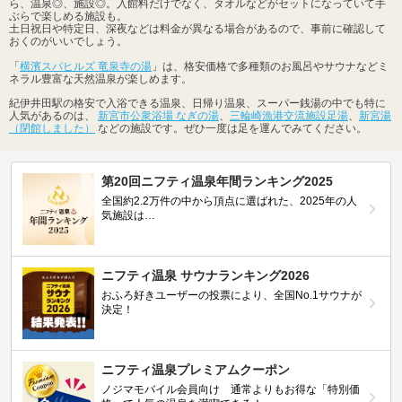
ら、温泉◎、施設◎。入館料だけでなく、タオルなどがセットになっていて手
ぶらで楽しめる施設も。
土日祝日や特定日、深夜などは料金が異なる場合があるので、事前に確認して
おくのがいいでしょう。
「
横濱スパヒルズ 竜泉寺の湯
」は、格安価格で多種類のお風呂やサウナなどミ
ネラル豊富な天然温泉が楽しめます。
紀伊井田駅の格安で入浴できる温泉、日帰り温泉、スーパー銭湯の中でも特に
人気があるのは、
新宮市公衆浴場 なぎの湯
、
三輪崎漁港交流施設足湯
、
新宮湯
（閉館しました）
などの施設です。ぜひ一度は足を運んでみてください。
第20回ニフティ温泉年間ランキング2025
全国約2.2万件の中から頂点に選ばれた、2025年の人
気施設は…
ニフティ温泉 サウナランキング2026
おふろ好きユーザーの投票により、全国No.1サウナが
決定！
ニフティ温泉プレミアムクーポン
ノジマモバイル会員向け 通常よりもお得な「特別価