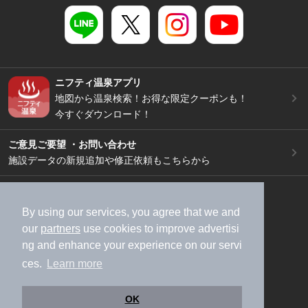
ニフティ温泉アプリ
地図から温泉検索！お得な限定クーポンも！
今すぐダウンロード！
ご意見ご要望 ・お問い合わせ
施設データの新規追加や修正依頼もこちらから
スマートフォン
/
PC
加盟店募集（資料請求）
広告出稿のご案内
By using our services, you agree that we and
our
partners
use cookies to improve advertisi
利用規約
ライフスタイルMEMBERS+規約
ng and enhance your experience on our servi
特定商取引法に基づく表記
ヘルプ
採用情報
ces.
Learn more
運営会社
個人情報保護ポリシー
©NIFTY Lifestyle Co., Ltd.
OK