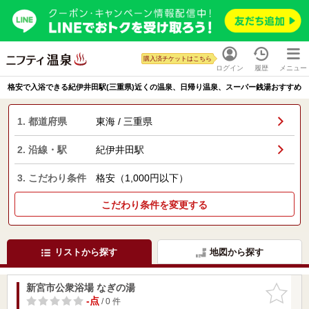
購入済チケットはこちら
ログイン
履歴
メニュー
格安で入浴できる紀伊井田駅(三重県)近くの温泉、日帰り温泉、スーパー銭湯おすすめ
1. 都道府県
東海 / 三重県
2. 沿線・駅
紀伊井田駅
3. こだわり条件
格安（1,000円以下）
こだわり条件を変更する
リストから探す
地図から探す
新宮市公衆浴場 なぎの湯
お気に入
りに追加
-点
/ 0 件