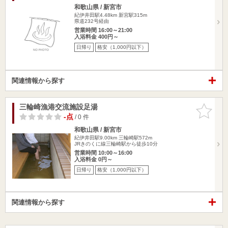
和歌山県 / 新宮市
紀伊井田駅4.48km
新宮駅315m
県道232号経由
営業時間 16:00～21:00
入浴料金 400円～
日帰り
格安（1,000円以下）
関連情報から探す
三輪崎漁港交流施設足湯
お気に入
りに追加
-点
/ 0 件
和歌山県 / 新宮市
紀伊井田駅9.00km
三輪崎駅572m
JRきのくに線三輪崎駅から徒歩10分
営業時間 10:00～16:00
入浴料金 0円～
日帰り
格安（1,000円以下）
関連情報から探す