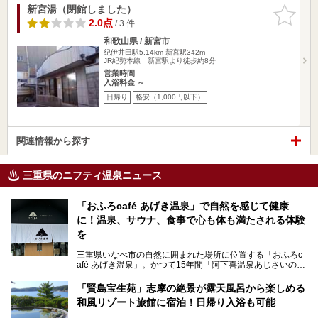
新宮湯（閉館しました）
お気に入
りに追加
2.0点
/ 3 件
和歌山県 / 新宮市
紀伊井田駅5.14km
新宮駅342m
JR紀勢本線 新宮駅より徒歩約8分
営業時間
入浴料金 ～
日帰り
格安（1,000円以下）
関連情報から探す
三重県のニフティ温泉ニュース
「おふろcafé あげき温泉」で自然を感じて健康
に！温泉、サウナ、食事で心も体も満たされる体験
を
三重県いなべ市の自然に囲まれた場所に位置する「おふろc
afé あげき温泉」。かつて15年間「阿下喜温泉あじさいの
里」として親しまれてきた施設が、温泉、サウナ、食事、宿
泊が楽しめる施設として2024年4月に新しく生まれ変わりま
「賢島宝生苑」志摩の絶景が露天風呂から楽しめる
した！
和風リゾート旅館に宿泊！日帰り入浴も可能
三重県在住で温泉・サウナ好きな私もずっと行きたいと思っ