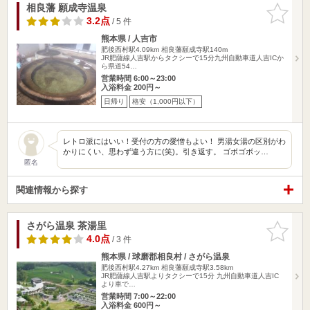
相良藩 願成寺温泉
お気に入
りに追加
3.2点
/ 5 件
熊本県 / 人吉市
肥後西村駅4.09km
相良藩願成寺駅140m
JR肥薩線人吉駅からタクシーで15分九州自動車道人吉ICか
ら県道54…
営業時間 6:00～23:00
入浴料金 200円～
日帰り
格安（1,000円以下）
レトロ派にはいい！受付の方の愛憎もよい！ 男湯女湯の区別がわ
かりにくい、思わず違う方に(笑)。引き返す。 ゴボゴボッ…
匿名
関連情報から探す
さがら温泉 茶湯里
お気に入
りに追加
4.0点
/ 3 件
熊本県 / 球磨郡相良村 / さがら温泉
肥後西村駅4.27km
相良藩願成寺駅3.58km
JR肥薩線人吉駅よりタクシーで15分 九州自動車道人吉IC
より車で…
営業時間 7:00～22:00
入浴料金 600円～