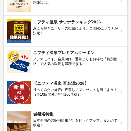
気施設は…
ニフティ温泉 サウナランキング2026
おふろ好きユーザーの投票により、全国No.1サウナが
決定！
ニフティ温泉プレミアムクーポン
ノジマモバイル会員向け 通常よりもお得な「特別価
格」で人気の温泉を満喫できる！
【ニフティ温泉 百名湯2026】
行ってみたい施設に投票してプレゼントを当てよう！
（全10回開催 / 合計260名様）
岩盤浴特集
日本全国の岩盤浴情報だけをピックアップ。まとめて
検索！