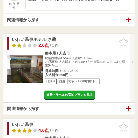
40代 男
性
関連情報から探す
いわい温泉ホテル さ蔵
お気に入
りに追加
2.0点
/ 1 件
熊本県 / 人吉市
肥後西村駅4.55km
人吉駅1.46km
JR肥薩線 人吉駅より徒歩18分九州自動車道 人吉ICより県
道54号…
営業時間 7:00～23:00
入浴料金 500円～
日帰り
宿泊
格安（1,000円以下）
楽天トラベルの宿泊プランを見る
関連情報から探す
いわい温泉
お気に入
りに追加
4.0点
/ 4 件