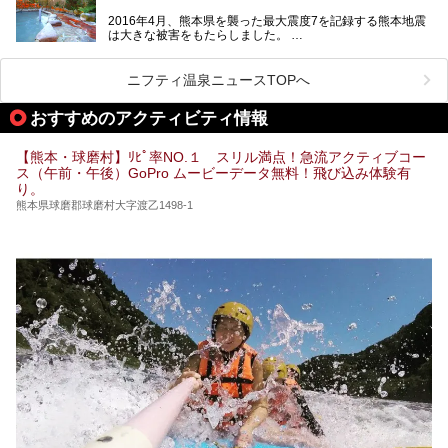
泉など有名な温泉地だけでなく、市街地にも天然温泉が湧き
2016年4月、熊本県を襲った最大震度7を記録する熊本地震
出すスーパー銭湯が豊富です。なかでも注目のスーパー銭湯
は大きな被害をもたらしました。
をピックアップしました。
阿蘇山麓の南阿蘇村の「地獄温泉 清風荘」、そして「清風
荘」から400mほど離れた「垂玉（たるたま）温泉 山口旅
ニフティ温泉ニュースTOPへ
館」の2軒は、この地震による土砂崩れなどのために、一時
期は孤立状態に。もしかしたらこの時のニュースで、「地獄
おすすめのアクティビティ情報
温泉」と「垂玉温泉」の名前を知った人もいるかもしれませ
ん。
【熊本・球磨村】ﾘﾋﾟ率NO.１ スリル満点！急流アクティブコー
この2軒は今どうなっているのでしょうか。実は現在は「地
ス（午前・午後）GoPro ムービーデータ無料！飛び込み体験有
獄温泉 青風荘．」「垂玉温泉 瀧日和」として営業を再開し
り。
ています。2021年に現地を訪問してきましたのでレポート
します。
熊本県球磨郡球磨村大字渡乙1498-1