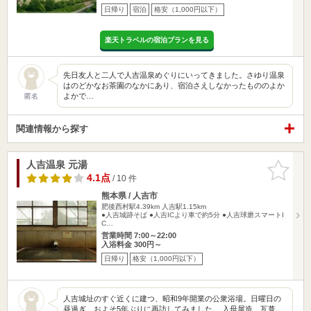
日帰り
宿泊
格安（1,000円以下）
楽天トラベルの宿泊プランを見る
先日友人と二人で人吉温泉めぐりにいってきました。さゆり温泉
はのどかなお茶園のなかにあり、宿泊さえしなかったもののよか
よかで…
匿名
関連情報から探す
人吉温泉 元湯
お気に入
りに追加
4.1点
/ 10 件
熊本県 / 人吉市
肥後西村駅4.39km
人吉駅1.15km
●人吉城跡そば ●人吉ICより車で約5分 ●人吉球磨スマートI
C…
営業時間 7:00～22:00
入浴料金 300円～
日帰り
格安（1,000円以下）
人吉城址のすぐ近くに建つ、昭和9年開業の公衆浴場。日曜日の
昼過ぎ、およそ5年ぶりに再訪してみました。 入母屋造、瓦葺…