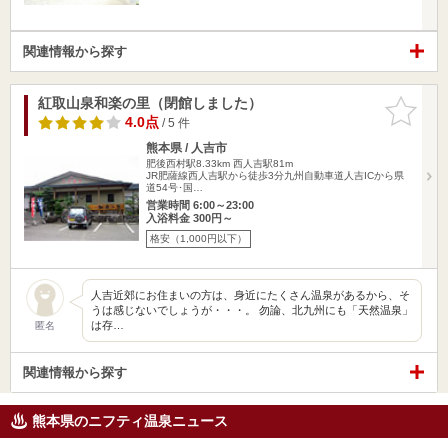
関連情報から探す
紅取山泉和楽の里（閉館しました）
お気に入
りに追加
4.0点
/ 5 件
熊本県 / 人吉市
肥後西村駅8.33km
西人吉駅81m
JR肥薩線西人吉駅から徒歩3分九州自動車道人吉ICから県
道54号･国…
営業時間 6:00～23:00
入浴料金 300円～
格安（1,000円以下）
人吉近郊にお住まいの方は、身近にたくさん温泉があるから、そ
うは感じないでしょうが・・・。 勿論、北九州にも「天然温泉」
は存…
匿名
関連情報から探す
熊本県のニフティ温泉ニュース