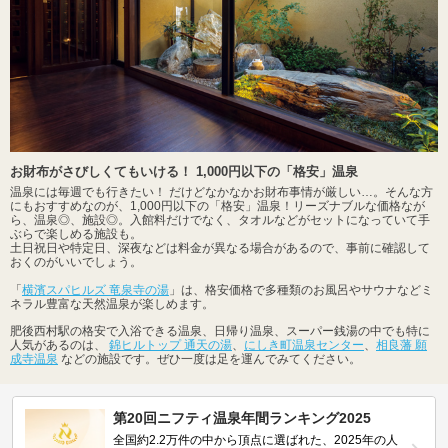
お財布がさびしくてもいける！ 1,000円以下の「格安」温泉
温泉には毎週でも行きたい！ だけどなかなかお財布事情が厳しい…。そんな方
にもおすすめなのが、1,000円以下の「格安」温泉！リーズナブルな価格なが
ら、温泉◎、施設◎。入館料だけでなく、タオルなどがセットになっていて手
ぶらで楽しめる施設も。
土日祝日や特定日、深夜などは料金が異なる場合があるので、事前に確認して
おくのがいいでしょう。
「
横濱スパヒルズ 竜泉寺の湯
」は、格安価格で多種類のお風呂やサウナなどミ
ネラル豊富な天然温泉が楽しめます。
肥後西村駅の格安で入浴できる温泉、日帰り温泉、スーパー銭湯の中でも特に
人気があるのは、
錦ヒルトップ 通天の湯
、
にしき町温泉センター
、
相良藩 願
成寺温泉
などの施設です。ぜひ一度は足を運んでみてください。
第20回ニフティ温泉年間ランキング2025
全国約2.2万件の中から頂点に選ばれた、2025年の人