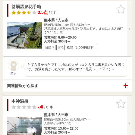
筌場温泉花手箱
お気に入
りに追加
3.5点
/ 2 件
熊本県 / 人吉市
肥後西村駅8.32km
西人吉駅979m
JR肥薩線人吉駅から産交バス黒白行き、または才木方面行
きで15分、城…
営業時間 8:00～20:00
入浴料金 300円～
日帰り
宿泊
格安（1,000円以下）
とても良かったです！ 地元の人がちょと入りに来るみたいな感じ
で、 お湯も良かったです。 船のオフロ最高～（＾▽＾）♪
匿名
関連情報から探す
中神温泉
お気に入
りに追加
-点
/ 0 件
熊本県 / 人吉市
肥後西村駅8.70km
西人吉駅874m
人吉駅から車で15分
営業時間 13:00～22:00
入浴料金 200円～