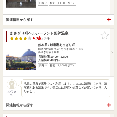
日帰り
格安（1,000円以下）
関連情報から探す
あさぎり町ヘルシーランド薬師温泉
お気に入
りに追加
4.3点
/ 3 件
熊本県 / 球磨郡あさぎり町
肥後西村駅8.75km
あさぎり駅2.19km
あさぎり駅より車
営業時間 10:00～22:00
入浴料金 400円～
日帰り
格安（1,000円以下）
地元の温泉で家族でよく利用します。こまめに清掃してあり、清
潔感がある温泉です。売店には野菜や総菜などが置いてあり、入
浴をし…
30代 女
性
関連情報から探す