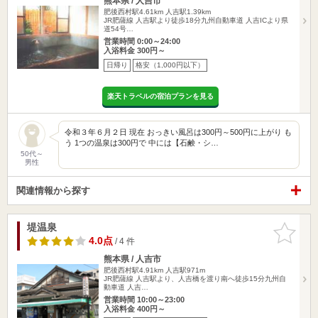
熊本県 / 人吉市
肥後西村駅4.61km
人吉駅1.39km
JR肥薩線 人吉駅より徒歩18分九州自動車道 人吉ICより県
道54号…
営業時間 0:00～24:00
入浴料金 300円～
日帰り
格安（1,000円以下）
楽天トラベルの宿泊プランを見る
令和３年６月２日 現在 おっきい風呂は300円～500円に上がり も
う 1つの温泉は300円で 中には【石鹸・シ…
50代～
男性
関連情報から探す
堤温泉
お気に入
りに追加
4.0点
/ 4 件
熊本県 / 人吉市
肥後西村駅4.91km
人吉駅971m
JR肥薩線 人吉駅より、人吉橋を渡り南へ徒歩15分九州自
動車道 人吉…
営業時間 10:00～23:00
入浴料金 400円～