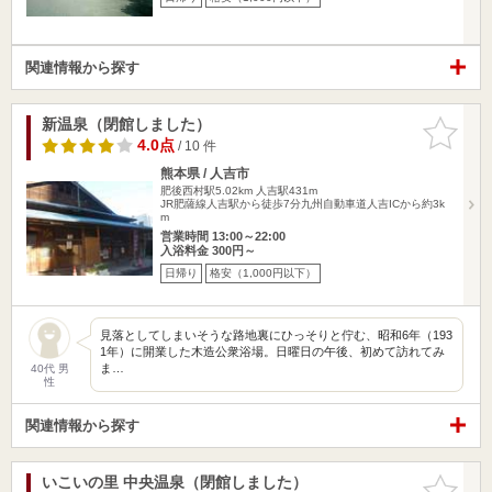
関連情報から探す
新温泉（閉館しました）
お気に入
りに追加
4.0点
/ 10 件
熊本県 / 人吉市
肥後西村駅5.02km
人吉駅431m
JR肥薩線人吉駅から徒歩7分九州自動車道人吉ICから約3k
m
営業時間 13:00～22:00
入浴料金 300円～
日帰り
格安（1,000円以下）
見落としてしまいそうな路地裏にひっそりと佇む、昭和6年（193
1年）に開業した木造公衆浴場。日曜日の午後、初めて訪れてみ
ま…
40代 男
性
関連情報から探す
いこいの里 中央温泉（閉館しました）
お気に入