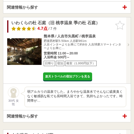
関連情報から探す
いわくらの杜 石庭（旧 桃李温泉 季の杜 石庭）
お気に入
りに追加
4.7点
/ 7 件
熊本県 / 人吉市矢黒町 / 桃李温泉
肥後西村駅5.50km
人吉駅961m
人吉インターよりお車にて約9分 人吉球磨スマートインタ
ーよりお車に…
営業時間 11:00～20:00
入浴料金 500円～
日帰り
宿泊
格安（1,000円以下）
楽天トラベルの宿泊プランを見る
弱アルカリの温泉でした。まろやかな温泉水でそんなに硫黄臭く
なく敏感肌な私でも長時間入浴できて、気持ちよかったです。時
間帯が…
30代 女
性
関連情報から探す