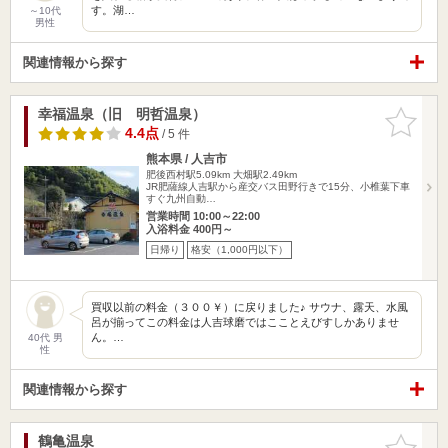
す。湖…
～10代
男性
関連情報から探す
幸福温泉（旧 明哲温泉）
お気に入
りに追加
4.4点
/ 5 件
熊本県 / 人吉市
肥後西村駅5.09km
大畑駅2.49km
JR肥薩線人吉駅から産交バス田野行きで15分、小椎葉下車
すぐ九州自動…
営業時間 10:00～22:00
入浴料金 400円～
日帰り
格安（1,000円以下）
買収以前の料金（３００￥）に戻りました♪ サウナ、露天、水風
呂が揃ってこの料金は人吉球磨ではこことえびすしかありませ
ん。…
40代 男
性
関連情報から探す
鶴亀温泉
お気に入