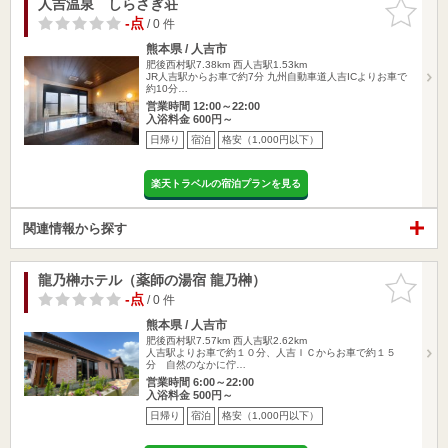
人吉温泉 しらさぎ荘
お気に入
りに追加
-点
/ 0 件
熊本県 / 人吉市
肥後西村駅7.38km
西人吉駅1.53km
JR人吉駅からお車で約7分 九州自動車道人吉ICよりお車で
約10分…
営業時間 12:00～22:00
入浴料金 600円～
日帰り
宿泊
格安（1,000円以下）
楽天トラベルの宿泊プランを見る
関連情報から探す
龍乃榊ホテル（薬師の湯宿 龍乃榊）
お気に入
りに追加
-点
/ 0 件
熊本県 / 人吉市
肥後西村駅7.57km
西人吉駅2.62km
人吉駅よりお車で約１０分、人吉ＩＣからお車で約１５
分 自然のなかに佇…
営業時間 6:00～22:00
入浴料金 500円～
日帰り
宿泊
格安（1,000円以下）