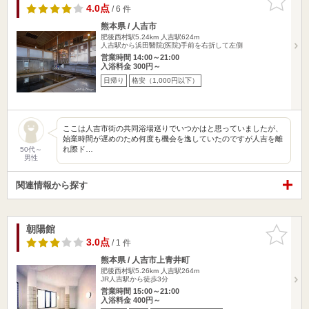
りに追加
4.0点
/ 6 件
熊本県 / 人吉市
肥後西村駅5.24km
人吉駅624m
人吉駅から浜田醫院(医院)手前を右折して左側
営業時間 14:00～21:00
入浴料金 300円～
日帰り
格安（1,000円以下）
ここは人吉市街の共同浴場巡りでいつかはと思っていましたが、
始業時間が遅めのため何度も機会を逸していたのですが人吉を離
れ際ド…
50代～
男性
関連情報から探す
朝陽館
お気に入
りに追加
3.0点
/ 1 件
熊本県 / 人吉市上青井町
肥後西村駅5.26km
人吉駅264m
JR人吉駅から徒歩3分
営業時間 15:00～21:00
入浴料金 400円～