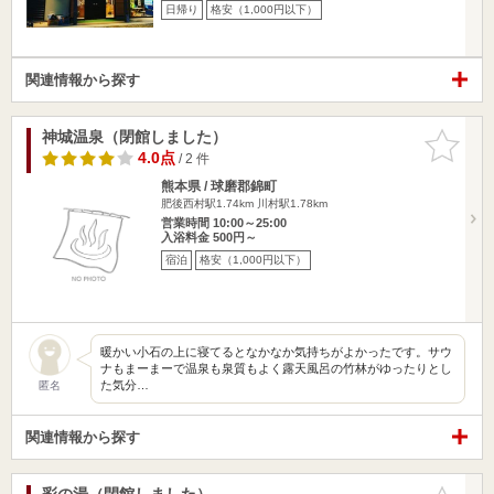
日帰り
格安（1,000円以下）
関連情報から探す
神城温泉（閉館しました）
お気に入
りに追加
4.0点
/ 2 件
熊本県 / 球磨郡錦町
肥後西村駅1.74km
川村駅1.78km
営業時間 10:00～25:00
入浴料金 500円～
宿泊
格安（1,000円以下）
暖かい小石の上に寝てるとなかなか気持ちがよかったです。サウ
ナもまーまーで温泉も泉質もよく露天風呂の竹林がゆったりとし
た気分…
匿名
関連情報から探す
彩の湯（閉館しました）
お気に入