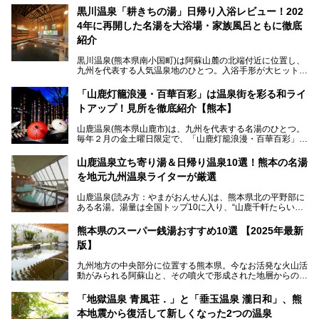
黒川温泉「耕きちの湯」日帰り入浴レビュー！202
4年に再開した名湯を大浴場・家族風呂ともに徹底
紹介
黒川温泉(熊本県南小国町)は阿蘇山麓の北端付近に位置し、
九州を代表する人気温泉地のひとつ。入浴手形が大ヒット
し、各宿の趣の異なる露天風呂をめぐることで知られていま
す。
「山鹿灯籠浪漫・百華百彩」は温泉街を彩る和ライ
トアップ！見所を徹底紹介【熊本】
中でも「耕きち(こうきち)の湯」は露天風呂を持たないもの
の、風情ある内湯を楽しめる日帰り温泉施設。自然災害によ
山鹿温泉(熊本県山鹿市)は、九州を代表する名湯のひとつ。
り一度廃業しましたが、2024年10月に営業再開。数多くの
毎年２月の金土曜日限定で、「山鹿灯籠浪漫・百華百彩」
温泉ファンに注目される名湯です。
（やまがとうろうろまん・ひゃっかひゃくさい）が開催され
ます。和傘や竹、ろうそくなどを用いて、和情緒たっぷりの
山鹿温泉立ち寄り湯＆日帰り温泉10選！熊本の名湯
ライトアップが無料で楽しめます。
を地元九州温泉ライターが厳選
今回は再開した耕きちの湯を訪問し、全浴室(男女別大浴
2025年は、2月7～8日・14～15日・21～22日・28～3月1
場・家族風呂)を徹底紹介します！
山鹿温泉(読み方：やまがおんせん)は、熊本県北の平野部に
日、の合計8日間開催。今回は地元九州在住の筆者が、その
ある名湯。湯量は全国トップ10に入り、“山鹿千軒たらいな
見所を徹底紹介。併せて、その他イベントや立ち寄り湯も併
し”と唄われる程。また、“乙女の柔肌”とも称される柔らかな
せてご紹介します。
泉質であり、お湯の良さにも定評があります。
熊本県のスーパー銭湯おすすめ10選 【2025年最新
版】
今回は地元九州の温泉ライターの私が実際に入浴した中か
ら、山鹿温泉の旅館やホテルの立ち寄り湯・日帰り入浴施
九州地方の中央部分に位置する熊本県。今なお活発な火山活
設・家族風呂の3パターンに分類し、合計10施設を厳選して
動がみられる阿蘇山と、その噴火で形成された地層からの湧
ご紹介。ぜひ、湯めぐりの参考にして下さいね！
水が多くあることから「火の国」「水の国」とも呼ばれま
す。
「地獄温泉 青風荘．」と「垂玉温泉 瀧日和」、熊
そんな熊本県は、県内の至るところから温泉が湧いている温
本地震から復活して新しくなった2つの温泉
泉県でもあります。山鹿温泉、玉名温泉、黒川温泉、人吉温