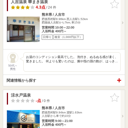
人吉温泉 華まき温泉
お気に入
りに追加
4.3点
/ 24 件
熊本県 / 人吉市
肥後西村駅8.98km
西人吉駅1.52km
肥薩線人吉駅から7km､車15分
営業時間 10:00～22:00
入浴料金 400円～
日帰り
格安（1,000円以下）
お湯のコンディション最高でした。 泡付き、ぬるぬる感が凄く、
驚きました。 何よりも驚いたのは、腕や指の淵の飽が、はっき…
50代～
男性
関連情報から探す
涼水戸温泉
お気に入
りに追加
-点
/ 0 件
熊本県 / 人吉市
肥後西村駅9.94km
渡駅1.63km
人吉駅から車で約10分
営業時間 9:00～21:00
入浴料金 400円～