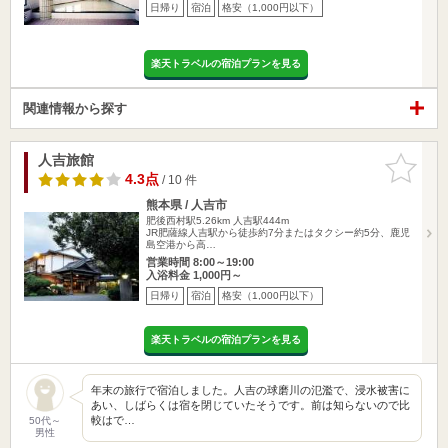
日帰り
宿泊
格安（1,000円以下）
楽天トラベルの宿泊プランを見る
関連情報から探す
人吉旅館
お気に入
りに追加
4.3点
/ 10 件
熊本県 / 人吉市
肥後西村駅5.26km
人吉駅444m
JR肥薩線人吉駅から徒歩約7分またはタクシー約5分、鹿児
島空港から高…
営業時間 8:00～19:00
入浴料金 1,000円～
日帰り
宿泊
格安（1,000円以下）
楽天トラベルの宿泊プランを見る
年末の旅行で宿泊しました。人吉の球磨川の氾濫で、浸水被害に
あい、しばらくは宿を閉じていたそうです。前は知らないので比
較はで…
50代～
男性