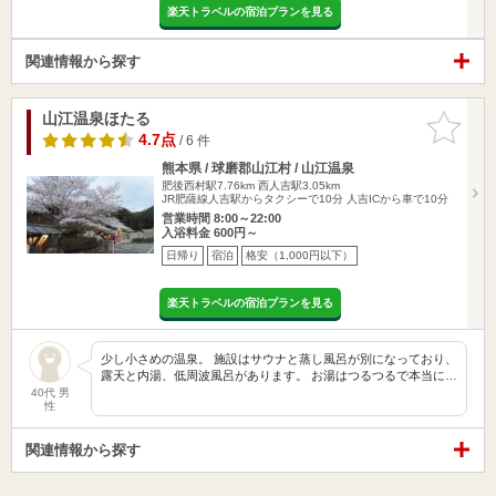
楽天トラベルの宿泊プランを見る
関連情報から探す
山江温泉ほたる
お気に入
りに追加
4.7点
/ 6 件
熊本県 / 球磨郡山江村 / 山江温泉
肥後西村駅7.76km
西人吉駅3.05km
JR肥薩線人吉駅からタクシーで10分 人吉ICから車で10分
営業時間 8:00～22:00
入浴料金 600円～
日帰り
宿泊
格安（1,000円以下）
楽天トラベルの宿泊プランを見る
少し小さめの温泉。 施設はサウナと蒸し風呂が別になっており、
露天と内湯、低周波風呂があります。 お湯はつるつるで本当に…
40代 男
性
関連情報から探す