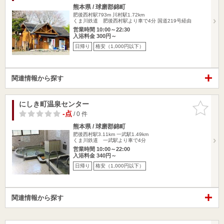
熊本県 / 球磨郡錦町
肥後西村駅793m
川村駅1.72km
くま川鉄道 肥後西村駅より車で4分 国道219号経由
営業時間 10:00～22:30
入浴料金 300円～
日帰り
格安（1,000円以下）
関連情報から探す
にしき町温泉センター
お気に入
りに追加
-点
/ 0 件
熊本県 / 球磨郡錦町
肥後西村駅3.11km
一武駅1.49km
くま川鉄道 一武駅より車で4分
営業時間 10:00～22:00
入浴料金 340円～
日帰り
格安（1,000円以下）
関連情報から探す