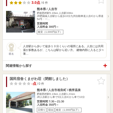
りに追加
3.0点
/ 6 件
熊本県 / 人吉市
肥後西村駅5.10km
人吉駅338m
JR肥薩線人吉駅から徒歩10分九州自動車道人吉ICから県道
54号・一…
営業時間
入浴料金 300円～
格安（1,000円以下）
人吉駅から歩いて徒歩１０分くらいの場所にある。人吉には共同
湯が多数あるが、こちらは駅から近い方。 建物内部に入ると少々
薄…
匿名
関連情報から探す
国民宿舎くまがわ荘（閉館しました）
お気に入
りに追加
-点
/ 0 件
熊本県 / 人吉市相良町 / 桃李温泉
肥後西村駅6.13km
人吉駅1.21km
JR人吉駅から車で5分人吉ICから車で10分
営業時間 7:30～21:30
入浴料金 350円～
日帰り
宿泊
格安（1,000円以下）