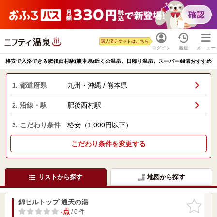
購入済チケットはこちら
ログイン
履歴
メニュー
格安で入浴できる肥後西村駅(熊本県)近くの温泉、日帰り温泉、スーパー銭湯おすすめ
1. 都道府県
九州・沖縄 / 熊本県
2. 沿線・駅
肥後西村駅
3. こだわり条件
格安（1,000円以下）
こだわり条件を変更する
リストから探す
地図から探す
錦ヒルトップ 通天の湯
お気に入
りに追加
-点
/ 0 件