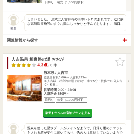
日帰り
格安（1,000円以下）
しまいました。 形式は人吉特有の街中レトロのあれです。近代的
な高層医療施設のすぐお隣にしっかりと佇んでおります。 湯口…
匿名
関連情報から探す
人吉温泉 相良路の湯 おおが
お気に入
りに追加
4.3点
/ 6 件
熊本県 / 人吉市
肥後西村駅5.06km
人吉駅823m
JR人吉駅～相良路の湯 おおが 車で5分・徒歩で10分人吉
IC～相良…
営業時間 0:00～24:00
入浴料金 350円～
日帰り
格安（1,000円以下）
楽天トラベルの宿泊プランを見る
温泉を使った温水プールがメインなようで、日帰り用のチケット
を入れる箱が受付に置いてあり、係の人は常駐していないようで