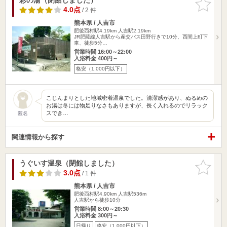
りに追加
4.0点
/ 2 件
熊本県 / 人吉市
肥後西村駅4.19km
人吉駅2.19km
JR肥薩線人吉駅から産交バス田野行きで10分、西間上町下
車、徒歩5分…
営業時間 16:00～22:00
入浴料金 400円～
格安（1,000円以下）
こじんまりとした地域密着温泉でした。清潔感があり、ぬるめの
お湯は冬には物足りなさもありますが、長く入れるのでリラック
スでき…
匿名
関連情報から探す
うぐいす温泉（閉館しました）
お気に入
りに追加
3.0点
/ 1 件
熊本県 / 人吉市
肥後西村駅4.90km
人吉駅536m
人吉駅から徒歩10分
営業時間 8:00～20:30
入浴料金 300円～
日帰り
格安（1,000円以下）