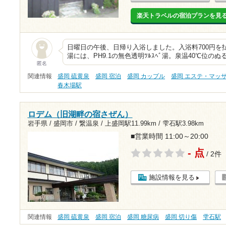
楽天トラベルの宿泊プランを見
日曜日の午後、日帰り入浴しました。入浴料700円を払っ
湯には、PH9.1の無色透明ﾂﾙｽﾍﾞ湯。泉温40℃位の
匿名
関連情報
盛岡 硫黄泉
盛岡 宿泊
盛岡 カップル
盛岡 エステ・マッ
春木場駅
ロデム（旧湖畔の宿さぜん）
岩手県 / 盛岡市 / 繋温泉 /
上盛岡駅11.99km
/
雫石駅3.98km
■営業時間 11:00～20:00
- 点
/ 2件
施設情報を見る
関連情報
盛岡 硫黄泉
盛岡 宿泊
盛岡 糖尿病
盛岡 切り傷
雫石駅