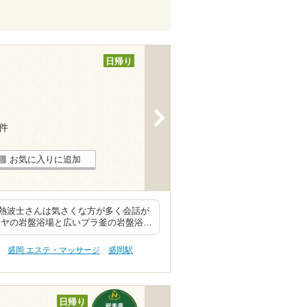
日帰り
>
6件
お気に入りに追加
熱波士さんは気さくな方が多く会話が
ラヤの岩盤浴場と広いプラ釜の岩盤浴…
盛岡 エステ・マッサージ
盛岡駅
日帰り