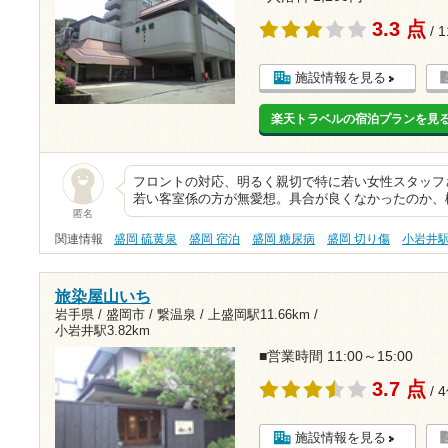
3.3 点
/ 
施設情報を見る
楽天トラベルの宿泊プランを見
フロントの対応、明るく親切で特に若い女性スタッフさ
若い客室係の方が無愛想。具合が良くなかったのか、
匿名
関連情報
盛岡 硫黄泉
盛岡 宿泊
盛岡 糖尿病
盛岡 切り傷
小岩井
旅染屋山いち
岩手県 / 盛岡市 / 繋温泉 /
上盛岡駅11.66km
/
小岩井駅3.82km
■営業時間 11:00～15:00
3.7 点
/ 
施設情報を見る