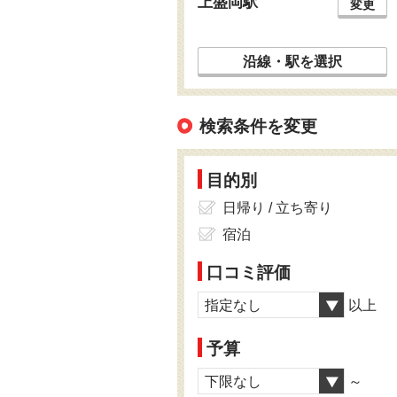
上盛岡駅
変更
沿線・駅を選択
検索条件を変更
目的別
日帰り / 立ち寄り
宿泊
口コミ評価
指定なし
以上
予算
下限なし
～