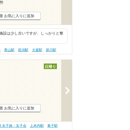
8件
お気に入りに追加
施設は少し古いですが、しっかりと整
性
青山駅
前潟駅
大釜駅
厨川駅
日帰り
>
お気に入りに追加
岡 女子旅・女子会
上米内駅
巣子駅