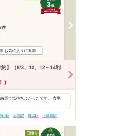
>
17件
お気に入りに追加
（8/3、10、12～14利
>
得！）
綺麗で気持ちよかったです。 食事
青山駅
厨川駅
前潟駅
上盛岡駅
日帰り