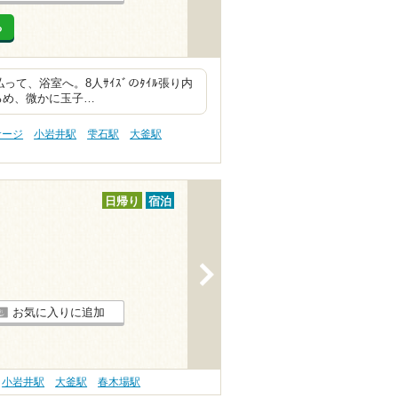
る
て、浴室へ。8人ｻｲｽﾞのﾀｲﾙ張り内
ぬるめ、微かに玉子…
サージ
小岩井駅
雫石駅
大釜駅
日帰り
宿泊
>
お気に入りに追加
小岩井駅
大釜駅
春木場駅