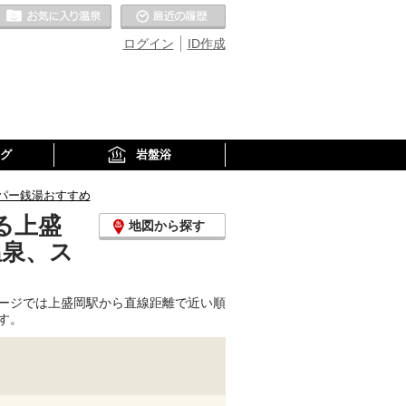
お気に入りの温泉
最近の履歴
ログイン
ID作成
グ
岩盤浴
パー銭湯おすすめ
る上盛
地図から探す
温泉、ス
ージでは上盛岡駅から直線距離で近い順
す。