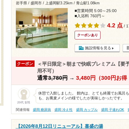
岩手県 / 盛岡市 /
上盛岡駅3.25km
/
青山駅1.08km
■営業時間 5:00～25:00
■入浴料 760円～
4.2 点
/ 
クーポンあり
施設情報を見る
＜平日限定＞朝まで快眠プレミアム【要予約】
クーポン
用不可）
通常
3,780円
→
3,480円（300円お
休憩で入館しました。 館内は、とても綺麗でお風呂も
も、お蕎麦メインの様でしたが美味しかったです。
20代 女性
関連情報
盛岡 糖尿病
盛岡 冷え性
盛岡 カップル
盛岡 子連れOK
【2026年8月12日リニューアル】喜盛の湯