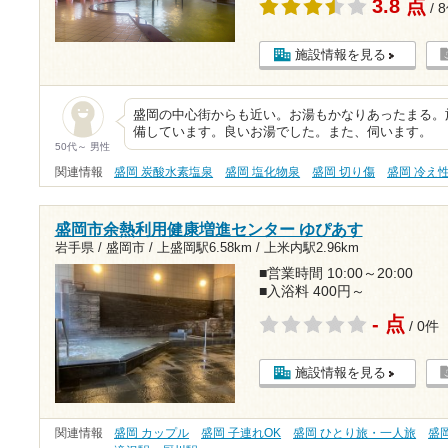
3.8 点
/ 
施設情報を見る
盛岡の中心街からも近い。お湯もかなりあったまる。
備しています。良いお湯でした。また、伺います。
50代～ 男性
関連情報
盛岡 炭酸水素塩泉
盛岡 塩化物泉
盛岡 切り傷
盛岡 冷え
盛岡市余熱利用健康増進センター ゆぴあす
岩手県 / 盛岡市 /
上盛岡駅6.58km
/
上米内駅2.96km
■営業時間 10:00～20:00
■入浴料 400円～
- 点
/ 0件
施設情報を見る
関連情報
盛岡 カップル
盛岡 子連れOK
盛岡 ひとり旅・一人旅
盛