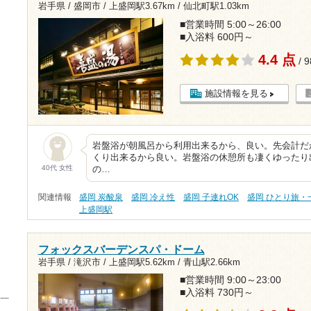
岩手県 / 盛岡市 /
上盛岡駅3.67km
/
仙北町駅1.03km
■営業時間 5:00～26:00
■入浴料 600円～
4.4 点
/ 
施設情報を見る
岩盤浴が朝風呂から利用出来るから、良い。先会計だ
くり出来るから良い。岩盤浴の休憩所も凄くゆったり
40代 女性
の…
関連情報
盛岡 炭酸泉
盛岡 冷え性
盛岡 子連れOK
盛岡 ひとり旅・
上盛岡駅
フォックスバーデンスパ・ドーム
岩手県 / 滝沢市 /
上盛岡駅5.62km
/
青山駅2.66km
■営業時間 9:00～23:00
■入浴料 730円～