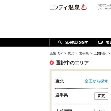
格安で入
パ、 サ
温浴施設を探す
電
温泉TOP
>
東北
>
岩手県
>
上盛岡駅
>
選択中のエリア
全国から探す
東北
岩手県
変更