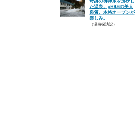
奇跡の御神水を沸かし
た温泉。pH9.6の美人
泉質。本格オープンが
楽しみ。
（温泉探訪記）