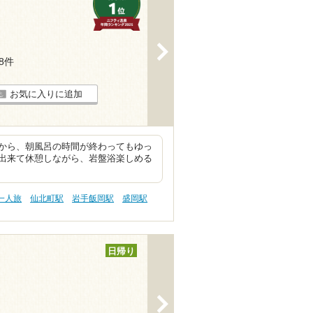
>
98件
お気に入りに追加
から、朝風呂の時間が終わってもゆっ
出来て休憩しながら、岩盤浴楽しめる
一人旅
仙北町駅
岩手飯岡駅
盛岡駅
日帰り
>