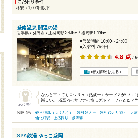
こだわり条件
格安（1,000円以下）
盛南温泉 開運の湯
岩手県 / 盛岡市 /
上盛岡駅2.44km
/
盛岡駅1.03km
■営業時間 10:00～24:00
■入浴料 750円～
4.8 点
/ 
施設情報を見る
なんと言ってもロウリュ（熱波士）サービスがいい！
楽しい。 浴室内のサウナの他にゲルマニウムとヒマ
20代 男性
関連情報
盛岡 痛風（つうふう）
盛岡 冷え性
盛岡 ひとり旅・一人旅
仙北町駅
上盛岡駅
前潟駅
SPA銭湯 ゆっこ盛岡