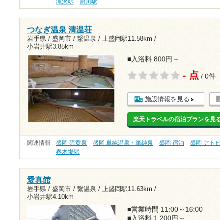
滝沢駅
厨川駅
つなぎ温泉 清温荘
岩手県 / 盛岡市 / 繋温泉 /
上盛岡駅11.58km
/
小岩井駅3.85km
■入浴料 800円～
- 点
/ 0件
施設情報を見る
楽天トラベルの宿泊プランを見
関連情報
盛岡 硫黄泉
盛岡 単純温泉・単純泉
盛岡 宿泊
盛岡 アト
春木場駅
愛真館
岩手県 / 盛岡市 / 繋温泉 /
上盛岡駅11.63km
/
小岩井駅4.10km
■営業時間 11:00～16:00
■入浴料 1,200円～