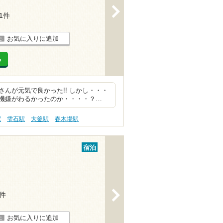
>
11件
お気に入りに追加
る
んが元気で良かった!! しかし・・・
機嫌がわるかったのか・・・・？…
駅
雫石駅
大釜駅
春木場駅
宿泊
>
4件
お気に入りに追加