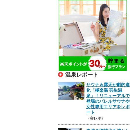
温泉レポート
サウナ＆露天が劇的進
化「極楽湯 羽生温
泉」！リニューアルで
登場のバレルサウナや
女性専用エリアをレポ
ート
（突レポ）