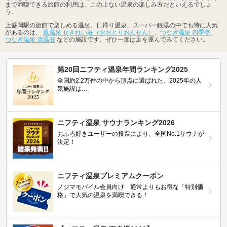
まで満喫できる旅館の利用は、この上ない温泉の楽しみ方だといえるでしょ
う。
上盛岡駅の旅館で楽しめる温泉、日帰り温泉、スーパー銭湯の中でも特に人気
があるのは、
鳳温泉 せきれい荘（おおとりおんせん）
、
つなぎ温泉 四季亭
、
つなぎ温泉 清温荘
などの施設です。ぜひ一度は足を運んでみてください。
第20回ニフティ温泉年間ランキング2025
全国約2.2万件の中から頂点に選ばれた、2025年の人
気施設は…
ニフティ温泉 サウナランキング2026
おふろ好きユーザーの投票により、全国No.1サウナが
決定！
ニフティ温泉プレミアムクーポン
ノジマモバイル会員向け 通常よりもお得な「特別価
格」で人気の温泉を満喫できる！