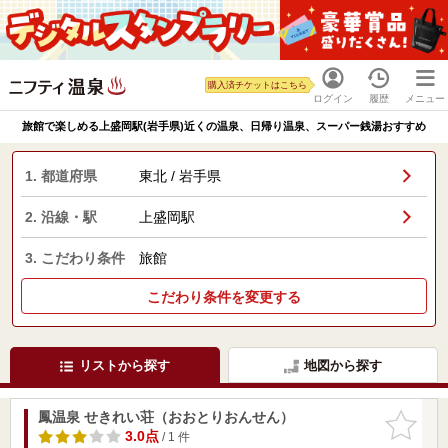
購入済チケットはこちら
ログイン
履歴
メニュー
旅館で楽しめる上盛岡駅(岩手県)近くの温泉、日帰り温泉、スーパー銭湯おすすめ
1. 都道府県
東北 / 岩手県
2. 沿線・駅
上盛岡駅
3. こだわり条件
旅館
こだわり条件を変更する
リストから探す
地図から探す
鳳温泉 せきれい荘（おおとりおんせん）
お気に入
りに追加
3.0点
/ 1 件