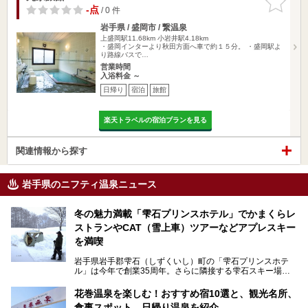
りに追加
-点
/ 0 件
岩手県 / 盛岡市 / 繋温泉
上盛岡駅11.68km
小岩井駅4.18km
・盛岡インターより秋田方面へ車で約１５分。 ・盛岡駅よ
り路線バスで…
営業時間
入浴料金 ～
日帰り
宿泊
旅館
楽天トラベルの宿泊プランを見る
関連情報から探す
岩手県のニフティ温泉ニュース
冬の魅力満載「雫石プリンスホテル」でかまくらレ
ストランやCAT（雪上車）ツアーなどアプレスキー
を満喫
岩手県岩手郡雫石（しずくいし）町の「雫石プリンスホテ
ル」は今年で創業35周年。さらに隣接する雫石スキー場は
創業45周年。この冬はアプレスキー（フランス語で"スキー
の後"）の充実をはかり、テーマをSNOW（雪）＋NOVA
花巻温泉を楽しむ！おすすめ宿10選と、観光名所、
（新星）で「SNØVA（スノーヴァ）」としました！
食事スポット、日帰り温泉を紹介