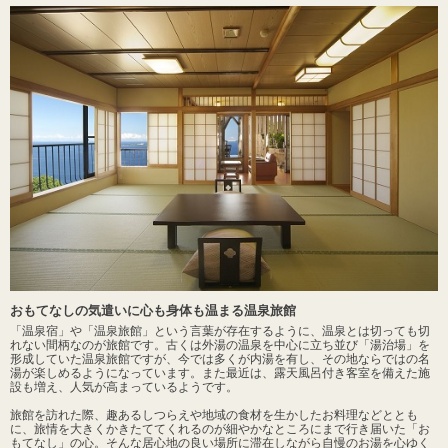
おもてなしの気遣いに心も身体も温まる温泉旅館
「温泉宿」や「温泉旅館」という言葉が存在するように、温泉とは切っても切
れない間柄なのが旅館です。古くは外湯の温泉を中心に立ち並び「湯治場」を
形成していた温泉旅館ですが、今では多くが内湯を有し、その地ならではの名
湯が楽しめるようになっています。また最近は、露天風呂付き客室を備えた施
設も増え、人気が高まっているようです。
旅館を訪れた際、趣あるしつらえや地域の食材を生かしたお料理などととも
に、旅情を大きくかきたててくれるのが細やかなところにまで行き届いた「お
もてなし」の心。そんな居心地の良い場所に滞在しながら自慢のお湯を心ゆく