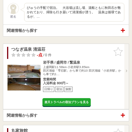
びゅうの手配で宿泊。 大浴場は流し場、湯船ともに秋田石が敷
かれており、掃除も行き届いて清潔感が漂う。 温泉は循環であ
るが、…
匿名
関連情報から探す
つなぎ温泉 清温荘
お気に入
りに追加
-点
/ 0 件
岩手県 / 盛岡市 / 繋温泉
上盛岡駅11.58km
小岩井駅3.85km
田沢湖線「雫石駅」から車で約10 田沢湖線「小岩井駅」か
ら車で約1…
営業時間
入浴料金 800円～
日帰り
宿泊
旅館
楽天トラベルの宿泊プランを見る
関連情報から探す
丸家旅館
お気に入