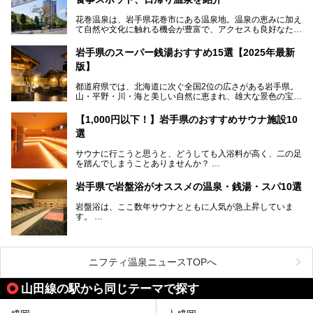
スキーやスノボはもちろんのこと、スキーをしない人でも満
花巻温泉は、岩手県花巻市にある温泉地。温泉の恵みに加え
喫できるパウダースノーの雫石。というわけで、「雫石プリ
て自然や文化に触れる機会が豊富で、アクセスも良好なた
ンスホテル」にお出かけして楽しめるアクティビティや温泉
め、遠くに住んでいる方でも気軽に足を運べます。
をたっぷりレポートしちゃいます。
岩手県のスーパー銭湯おすすめ15選【2025年最新
この記事では、花巻温泉の魅力、おすすめの宿・注目すべき
───
版】
観光スポット・味わい深い食事処・気軽に立ち寄れる日帰り
提供元：株式会社西武・プリンスホテルズワールドワイド
温泉を順に紹介します。
【PR】
都道府県では、北海道に次ぐ全国2位の広さがある岩手県。
この記事は雫石プリンスホテルのPR記事です。
山・平野・川・海と美しい自然に恵まれ、雄大な景色の宝庫
花巻温泉での日常を忘れられる特別な体験を通じて、いつも
と言えます。山の幸・海の幸も豊富で、盛岡冷麺や前沢牛、
と違う思い出深い温泉旅行を満喫しましょう。
三陸の魚介類などの岩手グルメは全国に知られていますね。
【1,000円以下！】岩手県のおすすめサウナ施設10
大自然に囲まれた岩手県には、温泉が多く湧き出していま
選
す。今回は、岩手県でおすすめのスーパー銭湯をご紹介しま
す。
サウナに行こうと思うと、どうしても入浴料が高く、二の足
を踏んでしまうことありませんか？
そこで値段を抑えた格安でお風呂とサウナを満喫できる充実
岩手県で岩盤浴がオススメの温泉・銭湯・スパ10選
の施設を紹介します！
岩盤浴は、ここ数年サウナとともに人気が急上昇していま
サクッと、月何回もサウナを楽しみたい人にとってはピッタ
す。
リの場所ばかりなんですよ。
美容のほか、身体の疲れを取ったり心地よさを感じられたり
など、おすすめできるポイントばかりです。
この記事では岩手県にある1,000円以下のおすすめサウナ施
今回は、岩手県でおすすめの温泉、銭湯、スパにある岩盤浴
設を紹介していきます。
を紹介します！
ニフティ温泉ニュースTOPへ
温度も低めなので、暑いのが苦手な人でも大満足な施設です
よ。
山田線の駅から同じテーマで探す