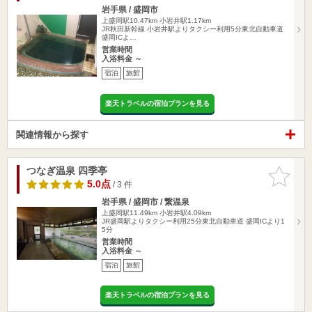
岩手県 / 盛岡市
上盛岡駅10.47km
小岩井駅1.17km
JR秋田新幹線 小岩井駅よりタクシー利用5分東北自動車道
盛岡ICよ…
営業時間
入浴料金 ～
宿泊
旅館
楽天トラベルの宿泊プランを見る
関連情報から探す
つなぎ温泉 四季亭
お気に入
りに追加
5.0点
/ 3 件
岩手県 / 盛岡市 / 繋温泉
上盛岡駅11.49km
小岩井駅4.09km
JR盛岡駅よりタクシー利用25分東北自動車道 盛岡ICより1
5分
営業時間
入浴料金 ～
宿泊
旅館
楽天トラベルの宿泊プランを見る