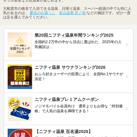
ネラル豊富な天然温泉が楽しめます。
大船渡市の格安で入浴できる温泉、日帰り温泉、スーパー銭湯の中でも特に人
気があるのは、
夏虫のお湯っこ
、
富山温泉 沢ノ湯
などの施設です。ぜひ一度
は足を運んでみてください。
第20回ニフティ温泉年間ランキング2025
全国約2.2万件の中から頂点に選ばれた、2025年の人
気施設は…
ニフティ温泉 サウナランキング2026
おふろ好きユーザーの投票により、全国No.1サウナが
決定！
ニフティ温泉プレミアムクーポン
ノジマモバイル会員向け 通常よりもお得な「特別価
格」で人気の温泉を満喫できる！
【ニフティ温泉 百名湯2026】