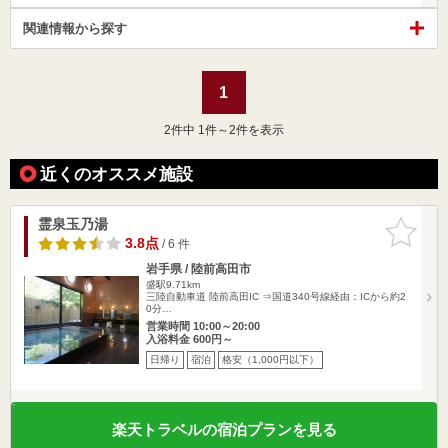
関連情報から探す
1
2
件中 1件～2件を表示
近くのオススメ施設
霊泉玉乃湯
お気に入
りに追加
3.8点
/ 6 件
岩手県 / 陸前高田市
盛駅9.71km
三陸自動車道 陸前高田IC ⇒国道340号線経由：ICから約2
0分…
営業時間 10:00～20:00
入浴料金 600円～
日帰り
宿泊
格安（1,000円以下）
楽天トラベルの宿泊プランを見る