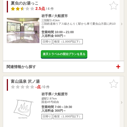
夏虫のお湯っこ
お気に入
りに追加
2.5点
/ 4 件
岩手県 / 大船渡市
三陸駅3.41km
三陸鉄道南リアス線さんりく駅から車で夏虫山方面に約10
分
営業時間 10:00～21:00
入浴料金 600円～
日帰り
格安（1,000円以下）
楽天トラベルの宿泊プランを見る
関連情報から探す
富山温泉 沢ノ湯
お気に入
りに追加
-点
/ 0 件
岩手県 / 大船渡市
盛駅2.97km
国道45号経由
営業時間 7:00～19:30
入浴料金 300円～
日帰り
格安（1,000円以下）