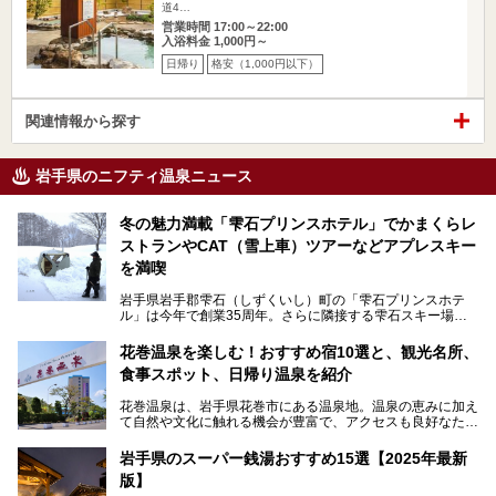
道4…
営業時間 17:00～22:00
入浴料金 1,000円～
日帰り
格安（1,000円以下）
関連情報から探す
岩手県のニフティ温泉ニュース
冬の魅力満載「雫石プリンスホテル」でかまくらレ
ストランやCAT（雪上車）ツアーなどアプレスキー
を満喫
岩手県岩手郡雫石（しずくいし）町の「雫石プリンスホテ
ル」は今年で創業35周年。さらに隣接する雫石スキー場は
創業45周年。この冬はアプレスキー（フランス語で"スキー
の後"）の充実をはかり、テーマをSNOW（雪）＋NOVA
花巻温泉を楽しむ！おすすめ宿10選と、観光名所、
（新星）で「SNØVA（スノーヴァ）」としました！
食事スポット、日帰り温泉を紹介
スキーやスノボはもちろんのこと、スキーをしない人でも満
花巻温泉は、岩手県花巻市にある温泉地。温泉の恵みに加え
喫できるパウダースノーの雫石。というわけで、「雫石プリ
て自然や文化に触れる機会が豊富で、アクセスも良好なた
ンスホテル」にお出かけして楽しめるアクティビティや温泉
め、遠くに住んでいる方でも気軽に足を運べます。
をたっぷりレポートしちゃいます。
岩手県のスーパー銭湯おすすめ15選【2025年最新
この記事では、花巻温泉の魅力、おすすめの宿・注目すべき
───
版】
観光スポット・味わい深い食事処・気軽に立ち寄れる日帰り
提供元：株式会社西武・プリンスホテルズワールドワイド