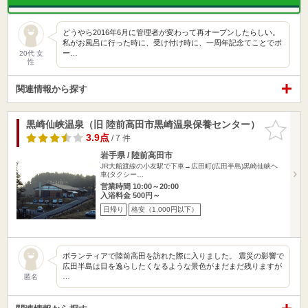
どうやら2016年6月に管理者が変わって再オープンしたらしい。
私がお風呂に行った時に、受け付け時に、一周年記念てことでボ
ー…
20代 女
性
関連情報から探す
黒崎仙峡温泉（旧 陸前高田市黒崎温泉保養センター）
お気に入
りに追加
3.9点
/ 7 件
岩手県 / 陸前高田市
JR大船渡線の小友駅で下車→広田町(広田半島)黒崎仙峡ヘ
車(タクシー…
営業時間 10:00～20:00
入浴料金 500円～
日帰り
格安（1,000円以下）
ボランティアで陸前高田を訪れた際に入りました。 震災の影響で
広田半島は目を逸らしたくなるような景色がまだまだ残りますが
…
匿名