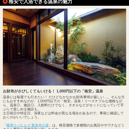
格安で入浴できる温泉の魅力
お財布がさびしくてもいける！ 1,000円以下の「格安」温泉
温泉には毎週でも行きたい！ だけどなかなかお財布事情が厳しい…。そんな方
にもおすすめなのが、1,000円以下の「格安」温泉！リーズナブルな価格なが
ら、温泉◎、施設◎。入館料だけでなく、タオルなどがセットになっていて手
ぶらで楽しめる施設も。
土日祝日や特定日、深夜などは料金が異なる場合があるので、事前に確認して
おくのがいいでしょう。
「
横濱スパヒルズ 竜泉寺の湯
」は、格安価格で多種類のお風呂やサウナなどミ