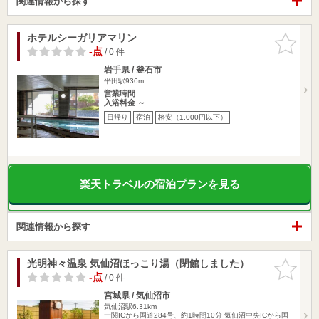
関連情報から探す
ホテルシーガリアマリン
お気に入
りに追加
-点
/ 0 件
岩手県 / 釜石市
平田駅936m
営業時間
入浴料金 ～
日帰り
宿泊
格安（1,000円以下）
楽天トラベルの宿泊プランを見る
関連情報から探す
光明神々温泉 気仙沼ほっこり湯（閉館しました）
お気に入
りに追加
-点
/ 0 件
宮城県 / 気仙沼市
気仙沼駅6.31km
一関ICから国道284号、約1時間10分 気仙沼中央ICから国