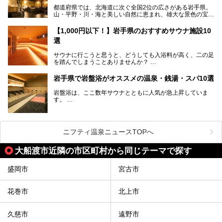
温泉を順に紹介します。
【PR】
都道府県では、北海道に次ぐ全国2位の広さがある岩手県。
この記事は雫石プリンスホテルのPR記事です。
山・平野・川・海と美しい自然に恵まれ、雄大な景色の宝庫
花巻温泉での日常を忘れられる特別な体験を通じて、いつも
と言えます。山の幸・海の幸も豊富で、盛岡冷麺や前沢牛、
と違う思い出深い温泉旅行を満喫しましょう。
三陸の魚介類などの岩手グルメは全国に知られていますね。
【1,000円以下！】岩手県のおすすめサウナ施設10
大自然に囲まれた岩手県には、温泉が多く湧き出していま
選
す。今回は、岩手県でおすすめのスーパー銭湯をご紹介しま
す。
サウナに行こうと思うと、どうしても入浴料が高く、二の足
を踏んでしまうことありませんか？
そこで値段を抑えた格安でお風呂とサウナを満喫できる充実
岩手県で岩盤浴がオススメの温泉・銭湯・スパ10選
の施設を紹介します！
岩盤浴は、ここ数年サウナとともに人気が急上昇していま
サクッと、月何回もサウナを楽しみたい人にとってはピッタ
す。
リの場所ばかりなんですよ。
美容のほか、身体の疲れを取ったり心地よさを感じられたり
など、おすすめできるポイントばかりです。
この記事では岩手県にある1,000円以下のおすすめサウナ施
今回は、岩手県でおすすめの温泉、銭湯、スパにある岩盤浴
設を紹介していきます。
を紹介します！
ニフティ温泉ニュースTOPへ
温度も低めなので、暑いのが苦手な人でも大満足な施設です
よ。
大船渡市近隣の市区町村から同じテーマで探す
盛岡市
宮古市
花巻市
北上市
久慈市
遠野市